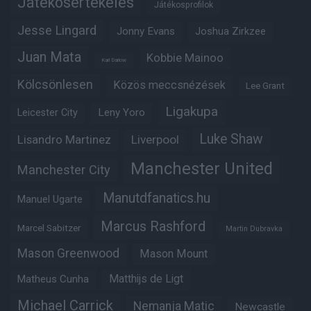
Játékosértékelés
Játékosprofilok
Jesse Lingard
Jonny Evans
Joshua Zirkzee
Juan Mata
Kobbie Mainoo
Karl Darlow
Kölcsönlesen
Közös meccsnézések
Lee Grant
Ligakupa
Leny Yoro
Leicester City
Luke Shaw
Lisandro Martinez
Liverpool
Manchester United
Manchester City
Manutdfanatics.hu
Manuel Ugarte
Marcus Rashford
Marcel Sabitzer
Martin Dubravka
Mason Greenwood
Mason Mount
Matheus Cunha
Matthijs de Ligt
Michael Carrick
Nemanja Matic
Newcastle