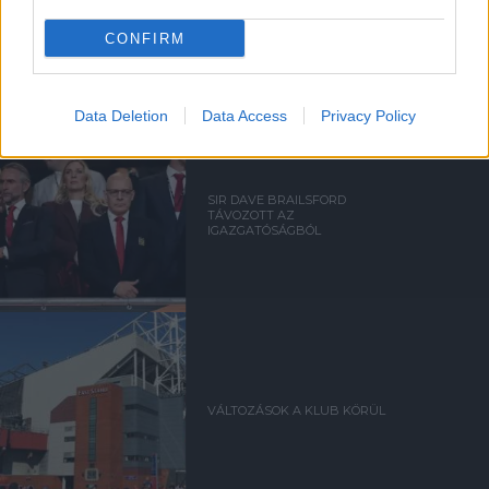
CARRICKET FOGJA AJÁNLANI
A VEZETŐSÉG RATCLIFFE-
NEK
CONFIRM
Data Deletion
Data Access
Privacy Policy
SIR DAVE BRAILSFORD
TÁVOZOTT AZ
IGAZGATÓSÁGBÓL
VÁLTOZÁSOK A KLUB KÖRÜL