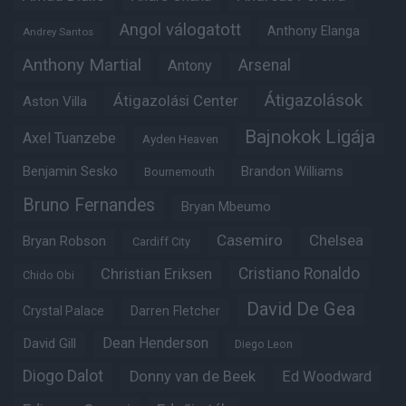
Angol válogatott
Anthony Elanga
Andrey Santos
Anthony Martial
Arsenal
Antony
Átigazolások
Átigazolási Center
Aston Villa
Bajnokok Ligája
Axel Tuanzebe
Ayden Heaven
Benjamin Sesko
Brandon Williams
Bournemouth
Bruno Fernandes
Bryan Mbeumo
Casemiro
Chelsea
Bryan Robson
Cardiff City
Christian Eriksen
Cristiano Ronaldo
Chido Obi
David De Gea
Crystal Palace
Darren Fletcher
Dean Henderson
David Gill
Diego Leon
Diogo Dalot
Donny van de Beek
Ed Woodward