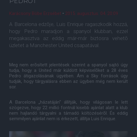
PEDRÓT
Karácsony Böbe Erzsébet
•
2015. augusztus. 04. 20:09
A Barcelona edzõje, Luis Enrique ragaszkodik hozzá,
hogy Pedro maradjon a spanyol klubban, ezzel
megakasztva az eddig már-már biztosra vehetõ
üzletet a Manchester United csapatával.
Meg nem erõsített jelentések szerint a spanyol sajtó úgy
tudja, hogy a United már küldött képviselõket a 28 éves
Pedro átigazolásának ügyében. Ám a Sky források úgy
tudják, hogy tárgyalásra ebben az ügyben még nem került
sor.
A Barcelona „házatáján“ állítják, hogy világosan le lett
szögezve, hogy 22 millió fontnál kisebb ajánlat alatt a klub
nem hajlandó tárgyalni a támadó költözésérõl. És eddig
semmilyen ajánlat nem is érkezett, állítja Luis Enrique.