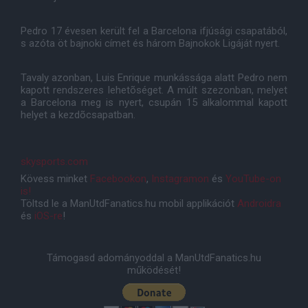
Pedro 17 évesen került fel a Barcelona ifjúsági csapatából,
s azóta öt bajnoki címet és három Bajnokok Ligáját nyert.
Tavaly azonban, Luis Enrique munkássága alatt Pedro nem
kapott rendszeres lehetõséget. A múlt szezonban, melyet
a Barcelona meg is nyert, csupán 15 alkalommal kapott
helyet a kezdõcsapatban.
skysports.com
Kövess minket
Facebookon
,
Instagramon
és
YouTube-on
is!
Töltsd le a ManUtdFanatics.hu mobil applikációt
Androidra
és
iOS-re
!
Támogasd adományoddal a ManUtdFanatics.hu
működését!