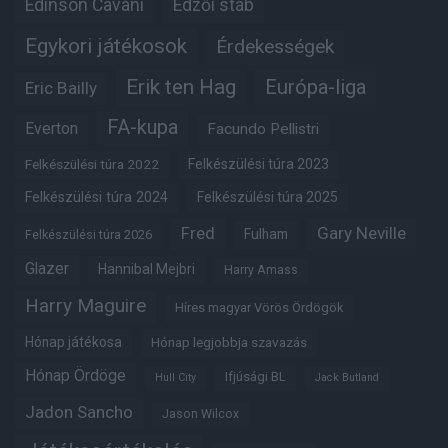
Edinson Cavani
Edzői stáb
Egykori játékosok
Érdekességek
Erik ten Hag
Európa-liga
Eric Bailly
FA-kupa
Everton
Facundo Pellistri
Felkészülési túra 2022
Felkészülési túra 2023
Felkészülési túra 2024
Felkészülési túra 2025
Fred
Gary Neville
Fulham
Felkészülési túra 2026
Glazer
Hannibal Mejbri
Harry Amass
Harry Maguire
Híres magyar Vörös Ördögök
Hónap játékosa
Hónap legjobbja szavazás
Hónap Ördöge
Ifjúsági BL
Hull City
Jack Butland
Jadon Sancho
Jason Wilcox