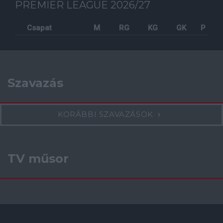
PREMIER LEAGUE 2026/27
Csapat
M
RG
KG
GK
P
Szavazás
KORÁBBI SZAVAZÁSOK
TV műsor