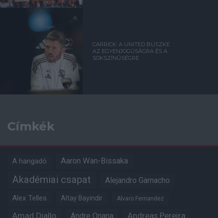
CARRICK: A UNITED BÜSZKE
AZ EGYENJOGÚSÁGRA ÉS A
SOKSZÍNŰSÉGRE
Címkék
Aaron Wan-Bissaka
A hangadó
Akadémiai csapat
Alejandro Garnacho
Alex Telles
Altay Bayindir
Alvaro Fernandez
Amad Diallo
Andre Onana
Andreas Pereira