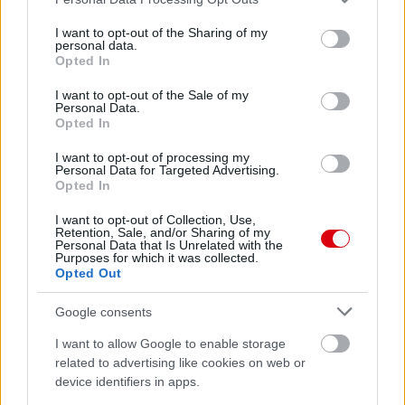
services and may gather and store information including but
not limited to your visit or usage behaviour. You may click to
I want to opt-out of the Sharing of my
personal data.
Meccs Center
grant or deny consent to Google and its third-party tags to
Opted In
use your data for below specified purposes in below Google
consent section.
I want to opt-out of the Sale of my
Personal Data.
Paris Saint-Germain
vs
Opted In
Manchester United
I want to opt-out of processing my
Personal Data for Targeted Advertising.
Felkészülési szezon 4. mérkőzés
Opted In
Nya Ullevi, Göteborg
2026-08-08 17:00
I want to opt-out of Collection, Use,
Retention, Sale, and/or Sharing of my
Personal Data that Is Unrelated with the
Purposes for which it was collected.
1 nap 2 óra 22 perc 37 másodperc
Opted Out
Google consents
Leeds United
vs
Manchester United
2026-08-12 20:30
I want to allow Google to enable storage
AC Milan
vs
Manchester United
2026-08-15 18:00
related to advertising like cookies on web or
device identifiers in apps.
ELŐZŐ MÉRKŐZÉSEK