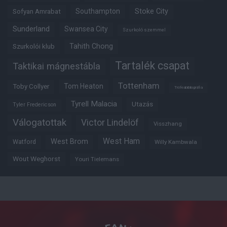
Southampton
Stoke City
Sofyan Amrabat
Sunderland
Swansea City
Szurkoló szemmel
Tahith Chong
Szurkolói klub
Tartalék csapat
Taktikai mágnestábla
Tottenham
Tom Heaton
Toby Collyer
Trófeabibliográfia
Tyrell Malacia
Utazás
Tyler Fredericson
Válogatottak
Victor Lindelöf
Visszhang
West Ham
West Brom
Watford
Willy Kambwala
Wout Weghorst
Youri Tielemans