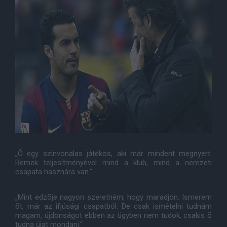
„Õ egy színvonalas játékos, aki már mindent megnyert.
Remek teljesítményével mind a klub, mind a nemzeti
csapata hasznára van.“
„Mint edzõje nagyon szeretném, hogy maradjon. Ismerem
õt, már az ifjúsági csapatból. De csak ismételni tudnám
magam, újdonságot ebben az ügyben nem tudok, csakis õ
tudna újat mondani.“