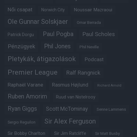
Női csapat
Noussair Mazraoui
Norwich City
Ole Gunnar Solskjaer
Omar Berrada
Paul Pogba
Paul Scholes
Patrick Dorgu
Phil Jones
Pénzügyek
Phil Neville
Pletykák, átigazolások
Podcast
Premier League
Ralf Rangnick
Raphaël Varane
Rasmus Højlund
Richard Arnold
Ruben Amorim
Ruud van Nistelrooy
Ryan Giggs
Scott McTominay
Senne Lammens
Sir Alex Ferguson
Sergio Reguilon
Sir Bobby Charlton
Sir Jim Ratcliffe
Sir Matt Busby