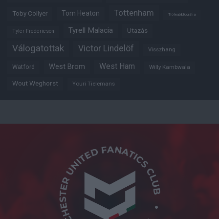
Tottenham
Tom Heaton
Toby Collyer
Trófeabibliográfia
Tyrell Malacia
Utazás
Tyler Fredericson
Válogatottak
Victor Lindelöf
Visszhang
West Ham
West Brom
Watford
Willy Kambwala
Wout Weghorst
Youri Tielemans