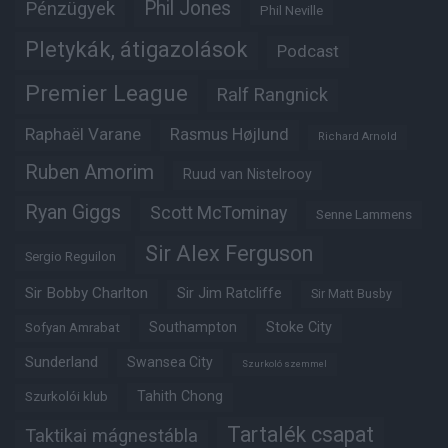
Phil Jones
Pénzügyek
Phil Neville
Pletykák, átigazolások
Podcast
Premier League
Ralf Rangnick
Raphaël Varane
Rasmus Højlund
Richard Arnold
Ruben Amorim
Ruud van Nistelrooy
Ryan Giggs
Scott McTominay
Senne Lammens
Sir Alex Ferguson
Sergio Reguilon
Sir Bobby Charlton
Sir Jim Ratcliffe
Sir Matt Busby
Southampton
Stoke City
Sofyan Amrabat
Sunderland
Swansea City
Szurkoló szemmel
Tahith Chong
Szurkolói klub
Tartalék csapat
Taktikai mágnestábla