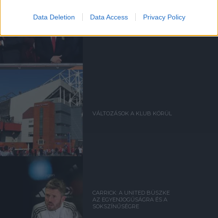
Data Deletion
Data Access
Privacy Policy
SIR DAVE BRAILSFORD
TÁVOZOTT AZ
IGAZGATÓSÁGBÓL
VÁLTOZÁSOK A KLUB KÖRÜL
CARRICK: A UNITED BÜSZKE
AZ EGYENJOGÚSÁGRA ÉS A
SOKSZÍNŰSÉGRE