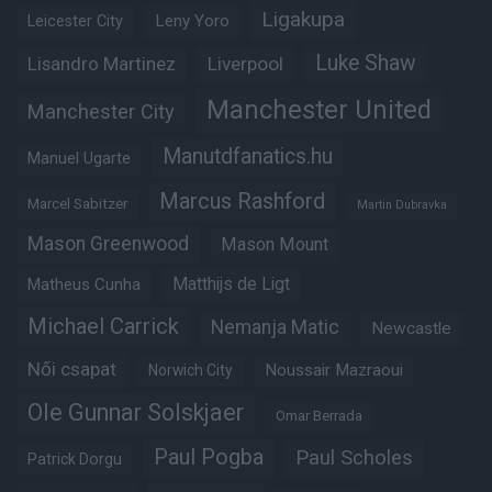
Ligakupa
Leny Yoro
Leicester City
Luke Shaw
Lisandro Martinez
Liverpool
Manchester United
Manchester City
Manutdfanatics.hu
Manuel Ugarte
Marcus Rashford
Marcel Sabitzer
Martin Dubravka
Mason Greenwood
Mason Mount
Matheus Cunha
Matthijs de Ligt
Michael Carrick
Nemanja Matic
Newcastle
Női csapat
Noussair Mazraoui
Norwich City
Ole Gunnar Solskjaer
Omar Berrada
Paul Pogba
Paul Scholes
Patrick Dorgu