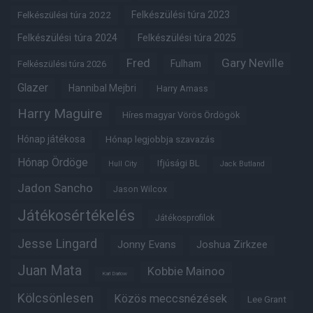
Felkészülési túra 2022
Felkészülési túra 2023
Felkészülési túra 2024
Felkészülési túra 2025
Fred
Gary Neville
Fulham
Felkészülési túra 2026
Glazer
Hannibal Mejbri
Harry Amass
Harry Maguire
Híres magyar Vörös Ördögök
Hónap játékosa
Hónap legjobbja szavazás
Hónap Ördöge
Ifjúsági BL
Hull City
Jack Butland
Jadon Sancho
Jason Wilcox
Játékosértékelés
Játékosprofilok
Jesse Lingard
Jonny Evans
Joshua Zirkzee
Juan Mata
Kobbie Mainoo
Karl Darlow
Kölcsönlesen
Közös meccsnézések
Lee Grant