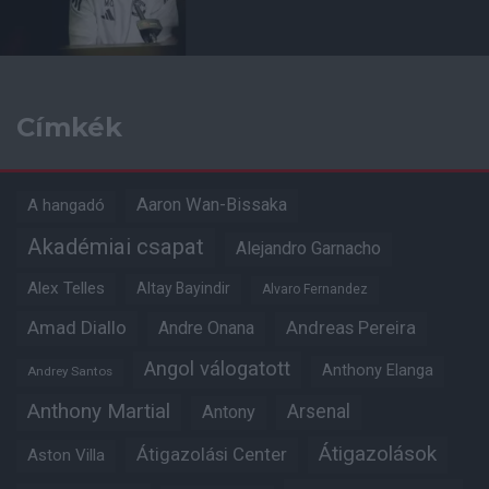
Címkék
Aaron Wan-Bissaka
A hangadó
Akadémiai csapat
Alejandro Garnacho
Alex Telles
Altay Bayindir
Alvaro Fernandez
Amad Diallo
Andre Onana
Andreas Pereira
Angol válogatott
Anthony Elanga
Andrey Santos
Anthony Martial
Arsenal
Antony
Átigazolások
Átigazolási Center
Aston Villa