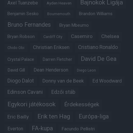
Bajnokok Ligája
Axel Tuanzebe
Ayden Heaven
Benjamin Sesko
Brandon Williams
Bournemouth
Bruno Fernandes
Bryan Mbeumo
Casemiro
Chelsea
Bryan Robson
Cardiff City
Christian Eriksen
Cristiano Ronaldo
Chido Obi
David De Gea
Crystal Palace
Darren Fletcher
Dean Henderson
David Gill
Diego Leon
Diogo Dalot
Donny van de Beek
Ed Woodward
Edinson Cavani
Edzői stáb
Egykori játékosok
Érdekességek
Erik ten Hag
Európa-liga
Eric Bailly
FA-kupa
Everton
Facundo Pellistri