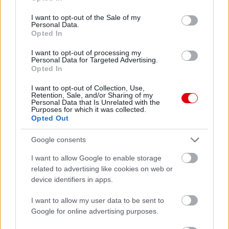
use your data for below specified purposes in below Google
Manchester United
consent section.
I want to opt-out of the Sale of my
Personal Data.
Felkészülési szezon 4. mérkőzés
Opted In
Nya Ullevi, Göteborg
2026-08-08 17:00
I want to opt-out of processing my
Personal Data for Targeted Advertising.
Opted In
0 nap 10 óra 46 perc 45 másodperc
I want to opt-out of Collection, Use,
Retention, Sale, and/or Sharing of my
Personal Data that Is Unrelated with the
Leeds United
vs
Manchester United
2026-08-12 20:30
Purposes for which it was collected.
Opted Out
AC Milan
vs
Manchester United
2026-08-15 18:00
Google consents
ELŐZŐ MÉRKŐZÉSEK
I want to allow Google to enable storage
related to advertising like cookies on web or
device identifiers in apps.
Támogatás
I want to allow my user data to be sent to
Google for online advertising purposes.
Támogasd adományoddal
a ManUtdFanatics.hu működését!