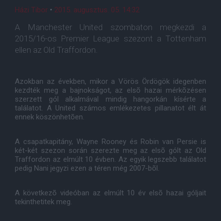
Házi Tibor
•
2015. augusztus. 05. 14:32
A Manchester United szombaton megkezdi a
2015/16-os Premier League szezont a Tottenham
ellen az Old Traffordon.
Azokban az években, mikor a Vörös Ördögök idegenben
kezdték meg a bajnokságot, az elsõ hazai mérkõzésen
szerzett gól alkalmával mindig hangorkán kísérte a
találatot. A United számos emlékezetes pillanatot élt át
ennek köszönhetõen.
A csapatkapitány, Wayne Rooney és Robin van Persie is
két-két szezon során szerezte meg az elsõ gólt az Old
Traffordon az elmúlt 10 évben. Az egyik legszebb találatot
pedig Nani jegyzi ezen a téren még 2007-bõl.
A következõ videóban az elmúlt 10 év elsõ hazai góljait
tekinthetitek meg.