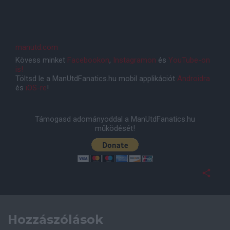
manutd.com
Kövess minket
Facebookon
,
Instagramon
és
YouTube-on
is!
Töltsd le a ManUtdFanatics.hu mobil applikációt
Androidra
és
iOS-re
!
Támogasd adományoddal a ManUtdFanatics.hu
működését!
Hozzászólások