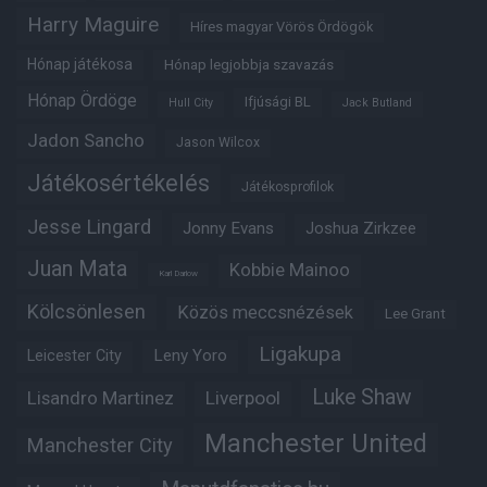
Harry Maguire
Híres magyar Vörös Ördögök
Hónap játékosa
Hónap legjobbja szavazás
Hónap Ördöge
Ifjúsági BL
Hull City
Jack Butland
Jadon Sancho
Jason Wilcox
Játékosértékelés
Játékosprofilok
Jesse Lingard
Jonny Evans
Joshua Zirkzee
Juan Mata
Kobbie Mainoo
Karl Darlow
Kölcsönlesen
Közös meccsnézések
Lee Grant
Ligakupa
Leny Yoro
Leicester City
Luke Shaw
Lisandro Martinez
Liverpool
Manchester United
Manchester City