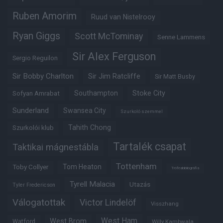
Ruben Amorim
Ruud van Nistelrooy
Ryan Giggs
Scott McTominay
Senne Lammens
Sir Alex Ferguson
Sergio Reguilon
Sir Bobby Charlton
Sir Jim Ratcliffe
Sir Matt Busby
Southampton
Stoke City
Sofyan Amrabat
Sunderland
Swansea City
Szurkoló szemmel
Tahith Chong
Szurkolói klub
Tartalék csapat
Taktikai mágnestábla
Tottenham
Tom Heaton
Toby Collyer
Trófeabibliográfia
Tyrell Malacia
Utazás
Tyler Fredericson
Válogatottak
Victor Lindelöf
Visszhang
West Ham
West Brom
Watford
Willy Kambwala