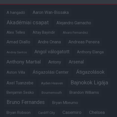
Aaron Wan-Bissaka
A hangadó
Akadémiai csapat
Alejandro Garnacho
Alex Telles
Altay Bayindir
Alvaro Fernandez
Amad Diallo
Andre Onana
Andreas Pereira
Angol válogatott
Anthony Elanga
Andrey Santos
Anthony Martial
Arsenal
Antony
Átigazolások
Átigazolási Center
Aston Villa
Bajnokok Ligája
Axel Tuanzebe
Ayden Heaven
Benjamin Sesko
Brandon Williams
Bournemouth
Bruno Fernandes
Bryan Mbeumo
Casemiro
Chelsea
Bryan Robson
Cardiff City