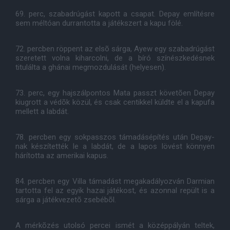
69. perc, szabadrúgást kapott a csapat. Depay említésre
sem méltóan durrantotta a játékszert a kapu fölé.
72. percben röppent az elsõ sárga, Ayew egy szabadrúgást
szeretett volna kiharcolni, de a bíró színészkedésnek
titulálta a ghánai megmozdulását (helyesen).
73. perc, egy hajszálpontos Mata passzt követõen Depay
kiugrott a védõk közül, és csak centikkel küldte el a kapufa
mellett a labdát.
78. percben egy sokpasszos támadásépítés után Depay-
nak készítették le a labdát, de a lapos lövést könnyen
hárította az amerikai kapus.
84. percben egy Villa támadást megakadályozván Darmian
tartotta fel az egyik hazai játékost, és azonnal repült is a
sárga a játékvezetõ zsebébõl.
A mérkõzés utolsó percei ismét a középpályán teltek,