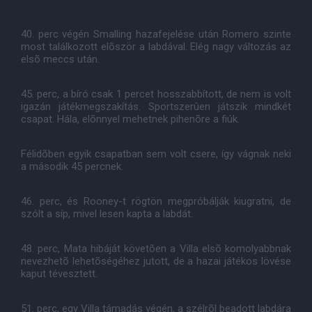
40. perc végén Smalling hazafejelése után Romero szinte
most találkozott elõször a labdával. Elég nagy változás az
elsõ meccs után.
45. perc, a bíró csak 1 percet hosszabbított, de nem is volt
igazán játékmegszakítás. Sportszerûen játszik mindkét
csapat. Hála, elõnnyel mehetnek pihenõre a fiúk.
Félidõben egyik csapatban sem volt csere, így vágnak neki
a második 45 percnek.
46. perc, és Rooney-t rögtön megpróbálják kiugratni, de
szólt a síp, mivel lesen kapta a labdát.
48. perc, Mata hibáját követõen a Villa elsõ komolyabbnak
nevezhetõ lehetõségéhez jutott, de a hazai játékos lövése
kaput tévesztett.
51. perc, egy Villa támadás végén, a szélrõl beadott labdára