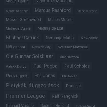
Manutdfanatics.hu
Manuel Ugarte
Marcus Rashford
Marcel Sabitzer
Martin Dubravka
Mason Greenwood
Mason Mount
Matheus Cunha
Matthijs de Ligt
Michael Carrick
Nemanja Matic
Newcastle
Női csapat
Noussair Mazraoui
Norwich City
Ole Gunnar Solskjaer
Omar Berrada
Paul Pogba
Paul Scholes
Patrick Dorgu
Phil Jones
Pénzügyek
Phil Neville
Pletykák, átigazolások
Podcast
Premier League
Ralf Rangnick
Raphaël Varane
Rasmus Højlund
Richard Arnold