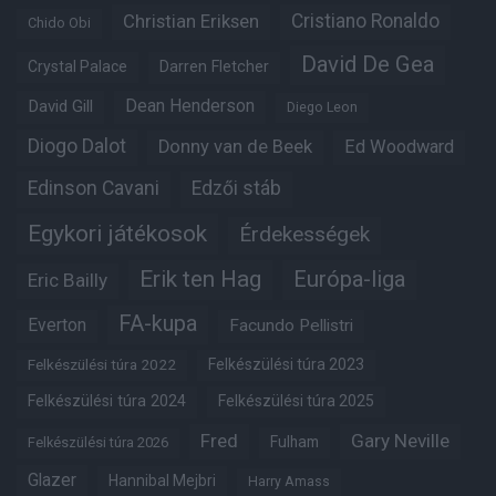
Christian Eriksen
Cristiano Ronaldo
Chido Obi
David De Gea
Crystal Palace
Darren Fletcher
Dean Henderson
David Gill
Diego Leon
Diogo Dalot
Donny van de Beek
Ed Woodward
Edinson Cavani
Edzői stáb
Egykori játékosok
Érdekességek
Erik ten Hag
Európa-liga
Eric Bailly
FA-kupa
Everton
Facundo Pellistri
Felkészülési túra 2022
Felkészülési túra 2023
Felkészülési túra 2024
Felkészülési túra 2025
Fred
Gary Neville
Fulham
Felkészülési túra 2026
Glazer
Hannibal Mejbri
Harry Amass