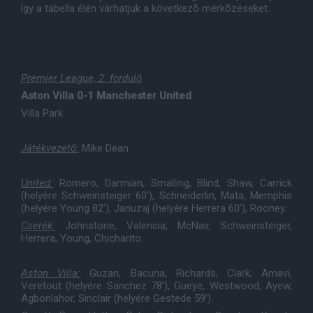
így a tabella élén várhatjuk a következõ mérkõzéseket.
Premier League, 2. forduló
Aston Villa 0-1 Manchester United
Villa Park
Játékvezetõ:
Mike Dean
United:
Romero, Darmian, Smalling, Blind, Shaw, Carrick
(helyére Schweinsteiger 60’), Schneiderlin, Mata, Memphis
(helyére Young 82’), Januzaj (helyére Herrera 60’), Rooney.
Cserék:
Johnstone, Valencia, McNair, Schweinsteiger,
Herrera, Young, Chicharito.
Aston Villa:
Guzan, Bacuna, Richards, Clark, Amavi,
Veretout (helyére Sanchez 78’), Gueye, Westwood, Ayew,
Agbonlahor, Sinclair (helyére Gestede 59’).