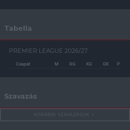
Tabella
PREMIER LEAGUE 2026/27
Csapat
M
RG
KG
GK
P
Szavazás
KORÁBBI SZAVAZÁSOK