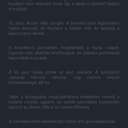
középen nem érkezett senki. Így a labda a túloldalt hagyta
el a pályát.
55. perc, Aston Villa szöglet. A beívelés pont Agbonlahor
fejére érkezett, de Romero a helyén volt, és lehúzta a
kapura tartó labdát.
A következõ percekben megélénkült a hazai csapat.
Egymás után akadtak lehetõségeik, de jobbára pontatlanul
használták ki azokat.
A 60. perc elején jöttek az elsõ cseréink. A gólszerzõ
Januzajt Herrera váltotta, míg Carrick helyett
Schweinsteiger állt be.
Talán a középpálya megszilárdítása érdekében cserélt a
holland mester, ugyanis az utóbbi percekben könnyedén
átjutott az Aston Villa a 16-osunk elõteréig.
A cserékkel némi labdatartási fölény lett újra kialakulóban.