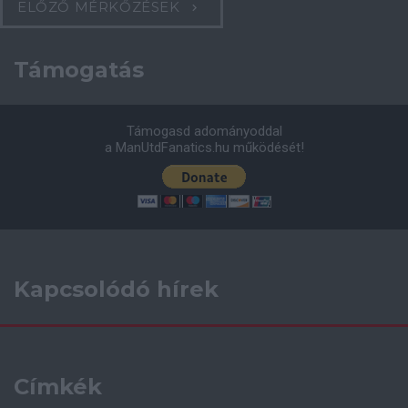
ELŐZŐ MÉRKŐZÉSEK
Támogatás
Támogasd adományoddal
a ManUtdFanatics.hu működését!
Kapcsolódó hírek
Címkék