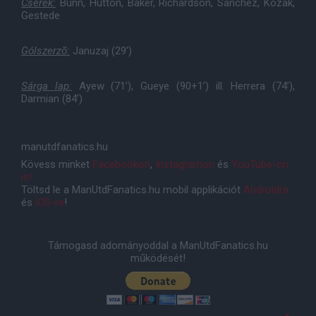
Cserék:
Bunn, Hutton, Baker, Richardson, Sanchez, Kozak,
Gestede
Gólszerzõ:
Januzaj (29’)
Sárga lap:
Ayew (71’), Gueye (90+1’) ill. Herrera (74’),
Darmian (84’)
manutdfanatics.hu
Kövess minket
Facebookon
,
Instagramon
és
YouTube-on
is!
Töltsd le a ManUtdFanatics.hu mobil applikációt
Androidra
és
iOS-re
!
Támogasd adományoddal a ManUtdFanatics.hu
működését!