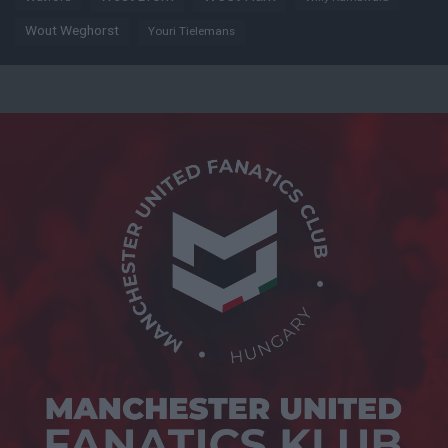
Wout Weghorst
Youri Tielemans