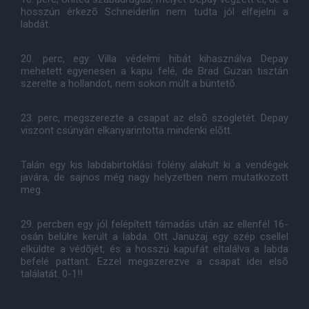
hosszún érkezõ Schneiderlin nem tudta jól elfejelni a
labdát.
20. perc, egy Villa védelmi hibát kihasználva Depay
mehetett egyenesen a kapu felé, de Brad Guzan tisztán
szerelte a hollandot, nem sokon múlt a büntetõ.
23. perc, megszerezte a csapat az elsõ szögletét. Depay
viszont csúnyán elkanyarintotta mindenki elõtt.
Talán egy kis labdabirtoklási fölény alakult ki a vendégek
javára, de sajnos még nagy helyzetben nem mutatkozott
meg.
29. percben egy jól felépített támadás után az ellenfél 16-
osán belülre került a labda. Ott Januzaj egy szép csellel
elküldte a védõjét, és a hosszú kapufát eltalálva a labda
befelé pattant. Ezzel megszerezve a csapat idei elsõ
találatát. 0-1!!