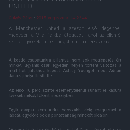
UNITED
Gulyás Péter
•
2015. augusztus. 14. 22:44
A Manchester United a szezon elsõ idegenbeli
meccsén a Villa Parkba látogatott, ahol az ellenfél
szintén gyõzelemmel hangolt erre a mérkõzésre.
A kezdõ csapatunkra pillantva, nem sok meglepetés ért
minket, ugyanis csak egyetlen helyen történt változás a
múlt heti játékhoz képest. Ashley Youngot most Adnan
Januzaj helyettesítette.
Az elsõ 10 perc szinte eseménytelenül suhant el, kapura
lövések nélkül, fõként mezõnyben.
Egyik csapat sem tudta hosszabb ideig megtartani a
labdát, egyelõre sok a pontatlanság mindkét oldalon.
16. perc, United szabadrúgás, melyet Depay végzett el, de a