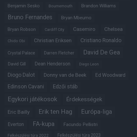
Benjamin Sesko
Brandon Williams
Bournemouth
Bruno Fernandes
Bryan Mbeumo
Casemiro
Chelsea
Bryan Robson
Cardiff City
Christian Eriksen
Cristiano Ronaldo
Chido Obi
David De Gea
Crystal Palace
Darren Fletcher
Dean Henderson
David Gill
Diego Leon
Diogo Dalot
Donny van de Beek
Ed Woodward
Edinson Cavani
Edzői stáb
Egykori játékosok
Érdekességek
Erik ten Hag
Európa-liga
Eric Bailly
FA-kupa
Everton
Facundo Pellistri
Felkészülési túra 2022
Felkészülési túra 2023