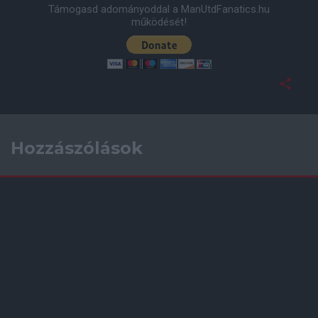
Támogasd adományoddal a ManUtdFanatics.hu
működését!
Hozzászólások