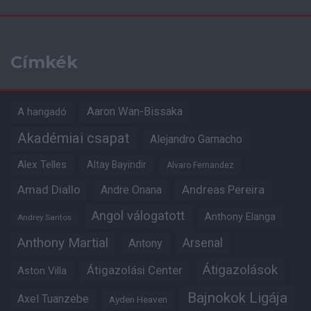
Címkék
Aaron Wan-Bissaka
A hangadó
Akadémiai csapat
Alejandro Garnacho
Alex Telles
Altay Bayindir
Alvaro Fernandez
Amad Diallo
Andre Onana
Andreas Pereira
Angol válogatott
Anthony Elanga
Andrey Santos
Anthony Martial
Arsenal
Antony
Átigazolások
Átigazolási Center
Aston Villa
Bajnokok Ligája
Axel Tuanzebe
Ayden Heaven