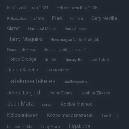
Felkészülési túra 2024
Felkészülési túra 2025
Fred
Gary Neville
Fulham
Felkészülési túra 2026
Glazer
Hannibal Mejbri
Harry Amass
Harry Maguire
Híres magyar Vörös Ördögök
Hónap játékosa
Hónap legjobbja szavazás
Hónap Ördöge
Ifjúsági BL
Hull City
Jack Butland
Jadon Sancho
Jason Wilcox
Játékosértékelés
Játékosprofilok
Jesse Lingard
Jonny Evans
Joshua Zirkzee
Juan Mata
Kobbie Mainoo
Karl Darlow
Kölcsönlesen
Közös meccsnézések
Lee Grant
Ligakupa
Leny Yoro
Leicester City