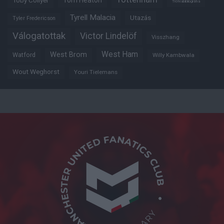
Tom Heaton
Toby Collyer
Trófeabibliográfia
Tyrell Malacia
Utazás
Tyler Fredericson
Válogatottak
Victor Lindelöf
Visszhang
West Ham
West Brom
Watford
Willy Kambwala
Wout Weghorst
Youri Tielemans