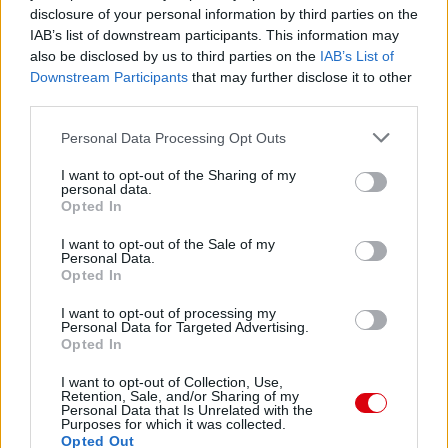
disclosure of your personal information by third parties on the
IAB’s list of downstream participants. This information may
also be disclosed by us to third parties on the
IAB’s List of
Downstream Participants
that may further disclose it to other
third parties.
Please note that this website/app uses one or more Google
Personal Data Processing Opt Outs
services and may gather and store information including but
not limited to your visit or usage behaviour. You may click to
I want to opt-out of the Sharing of my
personal data.
grant or deny consent to Google and its third-party tags to
Opted In
use your data for below specified purposes in below Google
consent section.
I want to opt-out of the Sale of my
Personal Data.
Opted In
I want to opt-out of processing my
Personal Data for Targeted Advertising.
Opted In
I want to opt-out of Collection, Use,
Retention, Sale, and/or Sharing of my
Personal Data that Is Unrelated with the
Purposes for which it was collected.
Opted Out