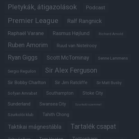
Pletykák, átigazolások
Podcast
Premier League
Ralf Rangnick
Raphaël Varane
Rasmus Højlund
Richard Arnold
Ruben Amorim
Ruud van Nistelrooy
Ryan Giggs
Scott McTominay
Senne Lammens
Sir Alex Ferguson
Sergio Reguilon
Sir Bobby Charlton
Sir Jim Ratcliffe
Sir Matt Busby
Southampton
Stoke City
Sofyan Amrabat
Sunderland
Swansea City
Szurkoló szemmel
Tahith Chong
Szurkolói klub
Tartalék csapat
Taktikai mágnestábla
Tottenham