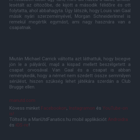
lesétált az öltözõbe, de kijött a második félidõre és ott
folytatta, ahol abbahagyta. Úgy látszik, hogy Louis van Gaal
másik nyári szerzeményével, Morgan Schneiderlinnel is
remekül megértik egymást, ami nagy hasznára van a
csapatnak.
Miután Michael Carrick váltotta azt láthattuk, hogy bicegve
jön le a pályáról, majd a kispad mellett beszélgetett a
csapat orvosával. Van Gaal és a csapat is abban
reménykedik, hogy a német nem szedett össze semmilyen
sérülést, hiszen szükség lehet játékára szerdán a Club
Brugge ellen.
manutd.com
Kövess minket
Facebookon
,
Instagramon
és
YouTube-on
is!
Töltsd le a ManUtdFanatics.hu mobil applikációt
Androidra
és
iOS-re
!