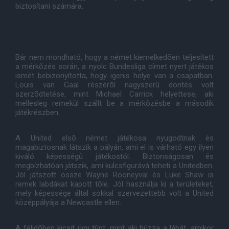
biztosítani számára.
Bár nem mondható, hogy a német kiemelkedõen teljesített
a mérkõzés során, a nyolc Bundesliga címet nyert játékos
ismét bebizonyította, hogy igenis helye van a csapatban.
Louis van Gaal részérõl nagyszerû döntés volt
szerzõdtetése, mint Michael Carrick helyettese, aki
mellesleg remekül szállt be a mérkõzésbe a második
játékrészben.
A United elsõ német játékosa nyugodtnak és
magabiztosnak látszik a pályán, ami el is várható egy ilyen
kiváló képességû játékostól. Biztonságosan és
megbízhatóan játszik, ami kulcsfigurává teheti a Unitedben.
Jól játszott össze Wayne Rooneyval és Luke Shaw is
remek labdákat kapott tõle. Jól használja ki a területeket,
mely képessége által sokkal szervezettebb volt a United
középpályája a Newcastle ellen.
A félidõben kicsit úgy tûnt, mint aki húzza a lábát, amikor