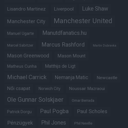
Luke Shaw
Lisandro Martinez
Liverpool
Manchester United
Manchester City
Manutdfanatics.hu
Manuel Ugarte
Marcus Rashford
Marcel Sabitzer
Martin Dubravka
Mason Greenwood
Mason Mount
Matheus Cunha
Matthijs de Ligt
Michael Carrick
Nemanja Matic
Newcastle
Női csapat
Noussair Mazraoui
Norwich City
Ole Gunnar Solskjaer
Omar Berrada
Paul Pogba
Paul Scholes
Patrick Dorgu
Phil Jones
Pénzügyek
Phil Neville