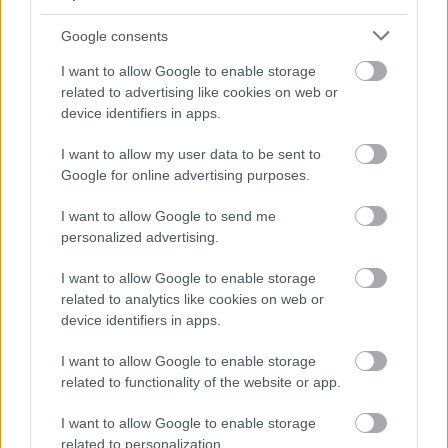
Google consents
I want to allow Google to enable storage
related to advertising like cookies on web or
device identifiers in apps.
I want to allow my user data to be sent to
Google for online advertising purposes.
Meccs Center
I want to allow Google to send me
personalized advertising.
Paris Saint-Germain
vs
I want to allow Google to enable storage
Manchester United
related to analytics like cookies on web or
device identifiers in apps.
Felkészülési szezon 4. mérkőzés
Nya Ullevi, Göteborg
I want to allow Google to enable storage
2026-08-08 17:00
related to functionality of the website or app.
2 nap 2 óra 11 perc 19 másodperc
I want to allow Google to enable storage
related to personalization.