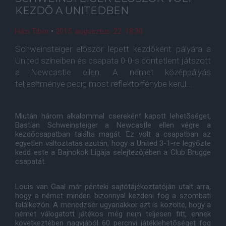
KEZDÕ A UNITEDBEN
Házi Tibor
•
2015. augusztus. 22. 18:30
Schweinsteiger elõször lépett kezdõként pályára a
United színeiben és csapata 0-0-s döntetlent játszott
a Newcastle ellen. A német középpályás
teljesítménye pedig most reflektorfénybe kerül...
Miután három alkalommal csereként kapott lehetõséget,
Bastian Schweinsteiger a Newcastle ellen végre a
kezdõcsapatban találta magát. Ez volt a csapatban az
egyetlen változtatás azután, hogy a United 3-1-re legyõzte
kedd este a Bajnokok Ligája selejtezõjében a Club Brugge
csapatát.
Louis van Gaal már pénteki sajtótájékoztatóján utalt arra,
hogy a német minden bizonnyal kezdeni fog a szombati
találkozón. A menedzser ugyanakkor azt is közölte, hogy a
német válogatott játékos még nem teljesen fitt, ennek
következtében nagyjából 60 percnyi játéklehetõséget fog