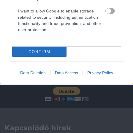
Leeds United
vs
Manchester United
2026-08-12 20:30
I want to allow Google to enable storage
related to security, including authentication
AC Milan
vs
Manchester United
2026-08-15 18:00
functionality and fraud prevention, and other
user protection.
ELŐZŐ MÉRKŐZÉSEK
CONFIRM
Támogatás
Data Deletion
Data Access
Privacy Policy
Támogasd adományoddal
a ManUtdFanatics.hu működését!
Kapcsolódó hírek