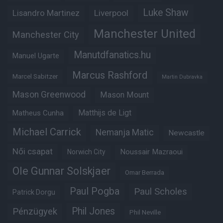
Luke Shaw
Lisandro Martinez
Liverpool
Manchester United
Manchester City
Manutdfanatics.hu
Manuel Ugarte
Marcus Rashford
Marcel Sabitzer
Martin Dubravka
Mason Greenwood
Mason Mount
Matheus Cunha
Matthijs de Ligt
Michael Carrick
Nemanja Matic
Newcastle
Női csapat
Noussair Mazraoui
Norwich City
Ole Gunnar Solskjaer
Omar Berrada
Paul Pogba
Paul Scholes
Patrick Dorgu
Phil Jones
Pénzügyek
Phil Neville