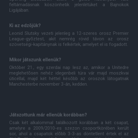
feltámadásnak köszönhetik jelenlétüket a Bajnokok
Ligájában.
Ki az edzõjük?
Leonid Slutsky vezeti jelenleg a 12-szeres orosz Premier
League-gyõztest, akit nemrég rövid távon az orosz
szövetségi-kapitánynak is felkértek, amelyet el is fogadott.
Mikor játszunk ellenük?
Október 21., egy szerdai nap lesz az, amikor a Unitedre
meglehetõsen nehéz idegenbeli túra vár majd moszkvai
úticéllal, majd két héttel késõbb az oroszok látogatnak
Manchesterbe november 3-án, kedden.
Játszottunk már ellenük korábban?
Csak két alkalommal találkozott korábban a két csapat,
amelyre a 2009/2010-es szezon csoportkörében került
sor, ahol a csapatok elõbb 3-3-as döntetlent értek el az