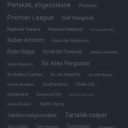
Pletykák, átigazolások
Podcast
Premier League
Ralf Rangnick
Raphaël Varane
Rasmus Højlund
Richard Arnold
Ruben Amorim
Ruud van Nistelrooy
Ryan Giggs
Scott McTominay
Senne Lammens
Sir Alex Ferguson
Sergio Reguilon
Sir Bobby Charlton
Sir Jim Ratcliffe
Sir Matt Busby
Southampton
Stoke City
Sofyan Amrabat
Sunderland
Swansea City
Szurkoló szemmel
Tahith Chong
Szurkolói klub
Tartalék csapat
Taktikai mágnestábla
Tottenham
Tom Heaton
Toby Collyer
Trófeabibliográfia