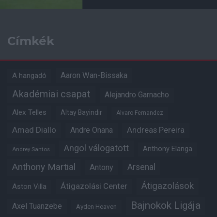
Címkék
Aaron Wan-Bissaka
A hangadó
Akadémiai csapat
Alejandro Garnacho
Alex Telles
Altay Bayindir
Alvaro Fernandez
Amad Diallo
Andre Onana
Andreas Pereira
Angol válogatott
Anthony Elanga
Andrey Santos
Anthony Martial
Arsenal
Antony
Átigazolások
Átigazolási Center
Aston Villa
Bajnokok Ligája
Axel Tuanzebe
Ayden Heaven