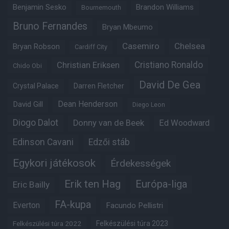
Benjamin Sesko
Brandon Williams
Bournemouth
Bruno Fernandes
Bryan Mbeumo
Casemiro
Chelsea
Bryan Robson
Cardiff City
Christian Eriksen
Cristiano Ronaldo
Chido Obi
David De Gea
Crystal Palace
Darren Fletcher
Dean Henderson
David Gill
Diego Leon
Diogo Dalot
Donny van de Beek
Ed Woodward
Edinson Cavani
Edzői stáb
Egykori játékosok
Érdekességek
Erik ten Hag
Európa-liga
Eric Bailly
FA-kupa
Everton
Facundo Pellistri
Felkészülési túra 2022
Felkészülési túra 2023