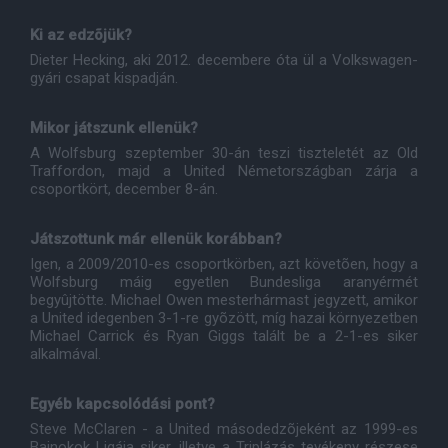
Ki az edzõjük?
Dieter Hecking, aki 2012. decembere óta ül a Volkswagen-
gyári csapat kispadján.
Mikor játszunk ellenük?
A Wolfsburg szeptember 30-án teszi tiszteletét az Old
Traffordon, majd a United Németországban zárja a
csoportkört, december 8-án.
Játszottunk már ellenük korábban?
Igen, a 2009/2010-es csoportkörben, azt követõen, hogy a
Wolfsburg máig egyetlen Bundesliga aranyérmét
begyûjtötte. Michael Owen mesterhármast jegyzett, amikor
a United idegenben 3-1-re gyõzött, míg hazai környezetben
Michael Carrick és Ryan Giggs talált be a 2-1-es siker
alkalmával.
Egyéb kapcsolódási pont?
Steve McClaren - a United másodedzõjeként az 1999-es
Bajnokok Ligája siker, illetve a Triplázás tevékeny részese