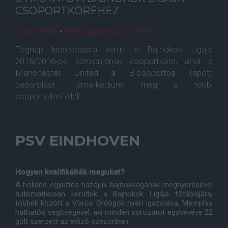
CSOPORTKÖRÉHEZ
Lakner Péter
•
2015. augusztus. 28. 09:57
Tegnap kisorsolásra került a Bajnokok Ligája
2015/2016-os szezonjának csoportköre, ahol a
Manchester United a B-csoportba kapott
besorolást. Ismerkedjünk meg a többi
csoportellenféllel!
PSV EINDHOVEN
Hogyan kvalifikálták magukat?
A holland együttes hazájuk bajnokságának megnyerésével
automatikusan kerültek a Bajnokok Ligája fõtáblájára,
többek között a Vörös Ördögök nyári igazolása, Memphis
hathatós segítségével, aki minden sorozatot egybevéve 22
gólt szerzett az elõzõ szezonban.