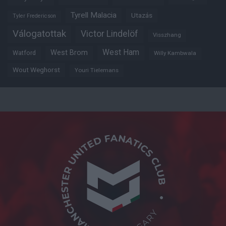
Tyrell Malacia
Utazás
Tyler Fredericson
Válogatottak
Victor Lindelöf
Visszhang
West Ham
West Brom
Watford
Willy Kambwala
Wout Weghorst
Youri Tielemans