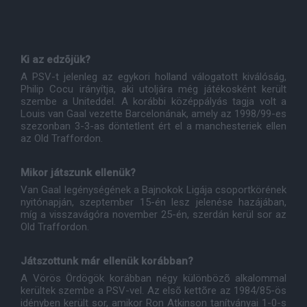
Ki az edzõjük?
A PSV-t jelenleg az egykori holland válogatott kiválóság,
Philip Cocu irányítja, aki utoljára még játékosként került
szembe a Uniteddel. A korábbi középpályás tagja volt a
Louis van Gaal vezette Barcelonának, amely az 1998/99-es
szezonban 3-3-as döntetlent ért el a manchesteriek ellen
az Old Traffordon.
Mikor játszunk ellenük?
Van Gaal legénységének a Bajnokok Ligája csoportkörének
nyitónapján, szeptember 15-én lesz jelenése hazájában,
míg a visszavágóra november 25-én, szerdán kerül sor az
Old Traffordon.
Játszottunk már ellenük korábban?
A Vörös Ördögök korábban négy különbözõ alkalommal
kerültek szembe a PSV-vel. Az elsõ kettõre az 1984/85-ös
idényben került sor, amikor Ron Atkinson tanítványai 1-0-s