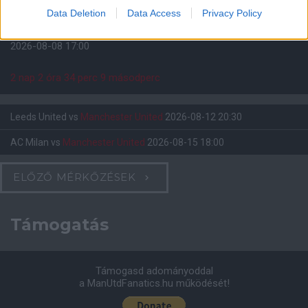
Data Deletion
Data Access
Privacy Policy
Felkészülési szezon 4. mérkőzés
Nya Ullevi, Göteborg
2026-08-08 17:00
2 nap 2 óra 34 perc 8 másodperc
Leeds United
vs
Manchester United
2026-08-12 20:30
AC Milan
vs
Manchester United
2026-08-15 18:00
ELŐZŐ MÉRKŐZÉSEK
Támogatás
Támogasd adományoddal
a ManUtdFanatics.hu működését!