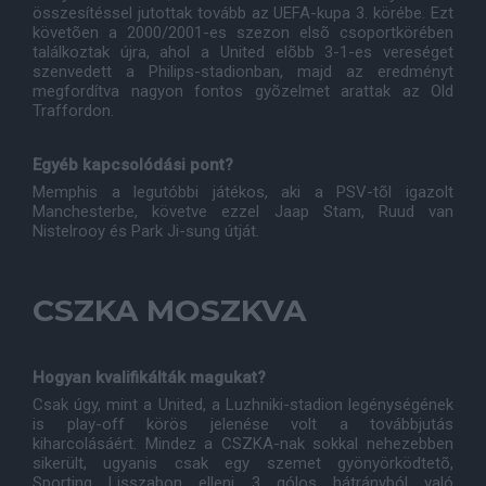
összesítéssel jutottak tovább az UEFA-kupa 3. körébe. Ezt
követõen a 2000/2001-es szezon elsõ csoportkörében
találkoztak újra, ahol a United elõbb 3-1-es vereséget
szenvedett a Philips-stadionban, majd az eredményt
megfordítva nagyon fontos gyõzelmet arattak az Old
Traffordon.
Egyéb kapcsolódási pont?
Memphis a legutóbbi játékos, aki a PSV-tõl igazolt
Manchesterbe, követve ezzel Jaap Stam, Ruud van
Nistelrooy és Park Ji-sung útját.
CSZKA MOSZKVA
Hogyan kvalifikálták magukat?
Csak úgy, mint a United, a Luzhniki-stadion legénységének
is play-off körös jelenése volt a továbbjutás
kiharcolásáért. Mindez a CSZKA-nak sokkal nehezebben
sikerült, ugyanis csak egy szemet gyönyörködtetõ,
Sporting Lisszabon elleni 3 gólos hátrányból való