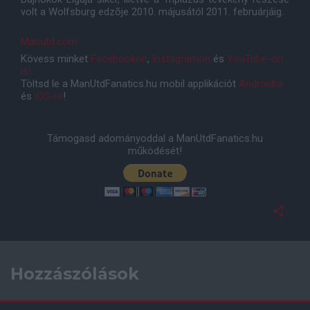
volt a Wolfsburg edzõje 2010. májusától 2011. februárjáig.
Manutd.com
Kövess minket
Facebookon
,
Instagramon
és
YouTube-on
is!
Töltsd le a ManUtdFanatics.hu mobil applikációt
Androidra
és
iOS-re
!
Támogasd adományoddal a ManUtdFanatics.hu
működését!
Hozzászólások