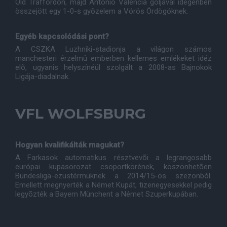
Old Traffordon, majd Antonio Valencia góljával idegenben
összejött egy 1-0-s gyõzelem a Vörös Ördögöknek.
Egyéb kapcsolódási pont?
A CSZKA Luzhniki-stadionja a világon számos
manchesteri érzelmû emberben kellemes emlékeket idéz
elõ, ugyanis helyszínéül szolgált a 2008-as Bajnokok
Ligája-diadalnak.
VFL WOLFSBURG
Hogyan kvalifikálták magukat?
A Farkasok automatikus résztvevõi a legrangosabb
európai kupasorozat csoportkörének, köszönhetõen
Bundesliga-ezüstérmüknek a 2014/15-ös szezonból.
Emellett megnyerték a Német Kupát, tizenegyesekkel pedig
legyõzték a Bayern Münchent a Német Szuperkupában.