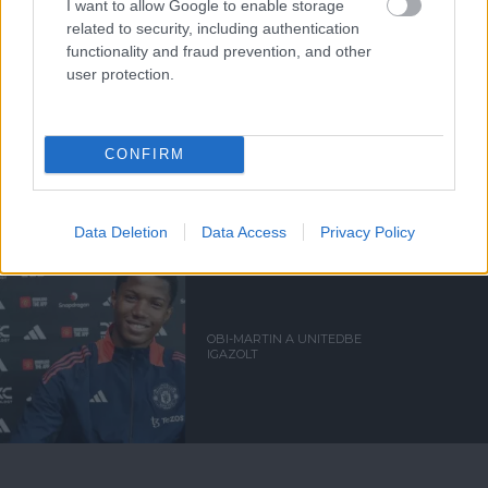
I want to allow Google to enable storage
ÁTIGAZOLÁSOK
related to security, including authentication
functionality and fraud prevention, and other
user protection.
KOLUMBIAI TEHETSÉGET
CONFIRM
SZERZŐDTET A UNITED
Data Deletion
Data Access
Privacy Policy
OBI-MARTIN A UNITEDBE
IGAZOLT