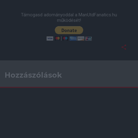
Támogasd adományoddal a ManUtdFanatics.hu
működését!
Hozzászólások