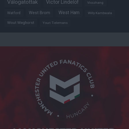
Válogatottak
Victor Lindelöf
Visszhang
West Ham
West Brom
Watford
Willy Kambwala
Wout Weghorst
Youri Tielemans