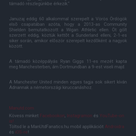
támadó részlegünkbe érkezik."
Januzaj eddig 60 alkalommal szerepelt a Vörös Ördögök
elsõ csapatában azóta, hogy a 2013-as Community
Shielden bemutatkozott a Wigan Athletic ellen. Öt gólt
szerzett eddig, köztük kettõt a Sunderland elleni, 2-1-es
siker során, amikor elõször szerepelt kezdõként a nagyok
között.
A támadó középpályás Ryan Giggs 11-es mezét kapta
meg Manchesterben, ám Dortmundban a 9-est viseli majd.
A Manchester United minden egyes tagja sok sikert kíván
Adnannak a németországi kiruccanáshoz.
Manutd.com
Kövess minket
Facebookon
,
Instagramon
és
YouTube-on
is!
Töltsd le a ManUtdFanatics.hu mobil applikációt
Androidra
és
iOS-re
!