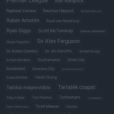
Premier League
Ralf Rangnick
Raphaël Varane
Rasmus Højlund
Richard Arnold
Ruben Amorim
Ruud van Nistelrooy
Ryan Giggs
Scott McTominay
Senne Lammens
Sir Alex Ferguson
Sergio Reguilon
Sir Bobby Charlton
Sir Jim Ratcliffe
Sir Matt Busby
Southampton
Stoke City
Sofyan Amrabat
Sunderland
Swansea City
Szurkoló szemmel
Tahith Chong
Szurkolói klub
Tartalék csapat
Taktikai mágnestábla
Tottenham
Tom Heaton
Toby Collyer
Trófeabibliográfia
Tyrell Malacia
Utazás
Tyler Fredericson