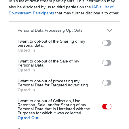
IAB’s list of downstream participants. This information may
also be disclosed by us to third parties on the
IAB’s List of
Downstream Participants
that may further disclose it to other
third parties.
Please note that this website/app uses one or more Google
Personal Data Processing Opt Outs
services and may gather and store information including but
not limited to your visit or usage behaviour. You may click to
I want to opt-out of the Sharing of my
personal data.
grant or deny consent to Google and its third-party tags to
Meccs Center
Opted In
use your data for below specified purposes in below Google
consent section.
I want to opt-out of the Sale of my
Personal Data.
Opted In
Paris Saint-Germain
vs
I want to opt-out of processing my
Manchester United
Personal Data for Targeted Advertising.
Opted In
Felkészülési szezon 4. mérkőzés
Nya Ullevi, Göteborg
I want to opt-out of Collection, Use,
2026-08-08 17:00
Retention, Sale, and/or Sharing of my
Personal Data that Is Unrelated with the
Purposes for which it was collected.
1 nap 22 óra 44 perc 53 másodperc
Opted Out