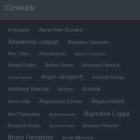
Címkék
Aaron Wan-Bissaka
A hangadó
Akadémiai csapat
Alejandro Garnacho
Alex Telles
Altay Bayindir
Alvaro Fernandez
Amad Diallo
Andre Onana
Andreas Pereira
Angol válogatott
Anthony Elanga
Andrey Santos
Anthony Martial
Arsenal
Antony
Átigazolások
Átigazolási Center
Aston Villa
Bajnokok Ligája
Axel Tuanzebe
Ayden Heaven
Benjamin Sesko
Brandon Williams
Bournemouth
Bruno Fernandes
Bryan Mbeumo