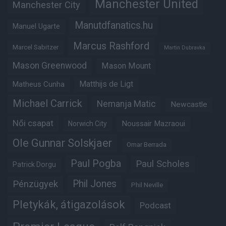
Manchester United
Manchester City
Manutdfanatics.hu
Manuel Ugarte
Marcus Rashford
Marcel Sabitzer
Martin Dubravka
Mason Greenwood
Mason Mount
Matheus Cunha
Matthijs de Ligt
Michael Carrick
Nemanja Matic
Newcastle
Női csapat
Noussair Mazraoui
Norwich City
Ole Gunnar Solskjaer
Omar Berrada
Paul Pogba
Paul Scholes
Patrick Dorgu
Phil Jones
Pénzügyek
Phil Neville
Pletykák, átigazolások
Podcast