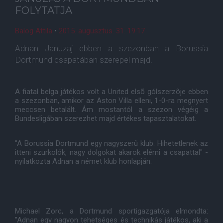
FOLYTATJA
Balog Attila
•
2015. augusztus. 31. 19:17
Adnan Januzaj ebben a szezonban a Borussia
Dortmund csapatában szerepel majd.
A fiatal belga játékos volt a United elsõ gólszerzõje ebben
a szezonban, amikor az Aston Villa elleni, 1-0-ra megnyert
meccsen betalált. Ám mostantól a szezon végéig a
Bundesligában szerezhet majd értékes tapasztalatokat.
"A Borussia Dortmund egy nagyszerû klub. Hihetetlenek az
itteni szurkolók, nagy dolgokat akarok elérni a csapattal" -
nyilatkozta Adnan a német klub honlapján.
Michael Zorc, a Dortmund sportigazgatója elmondta:
"Adnan egy nagyon tehetséges és technikás játékos, aki a