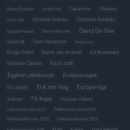
Casemiro
Chelsea
Bryan Robson
Cardiff City
Christian Eriksen
Cristiano Ronaldo
Chido Obi
David De Gea
Crystal Palace
Darren Fletcher
Dean Henderson
David Gill
Diego Leon
Diogo Dalot
Donny van de Beek
Ed Woodward
Edinson Cavani
Edzői stáb
Egykori játékosok
Érdekességek
Erik ten Hag
Európa-liga
Eric Bailly
FA-kupa
Everton
Facundo Pellistri
Felkészülési túra 2022
Felkészülési túra 2023
Felkészülési túra 2024
Felkészülési túra 2025
Fred
Gary Neville
Fulham
Felkészülési túra 2026