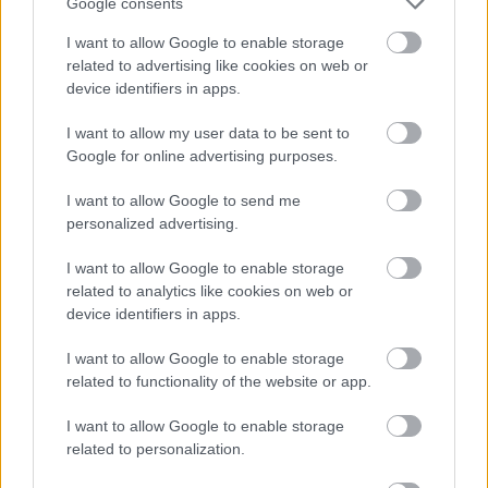
Google consents
Leeds United
vs
Manchester United
2026-08-12 20:30
I want to allow Google to enable storage
AC Milan
vs
Manchester United
2026-08-15 18:00
related to advertising like cookies on web or
device identifiers in apps.
ELŐZŐ MÉRKŐZÉSEK
I want to allow my user data to be sent to
Google for online advertising purposes.
Támogatás
I want to allow Google to send me
personalized advertising.
Támogasd adományoddal
I want to allow Google to enable storage
a ManUtdFanatics.hu működését!
related to analytics like cookies on web or
device identifiers in apps.
I want to allow Google to enable storage
related to functionality of the website or app.
I want to allow Google to enable storage
Kapcsolódó hírek
related to personalization.