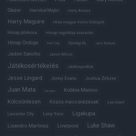
Glazer
Hannibal Mejbri
Harry Amass
Harry Maguire
Híres magyar Vörös Ördögök
Hónap játékosa
Hónap legjobbja szavazás
Hónap Ördöge
Ifjúsági BL
Hull City
Jack Butland
Jadon Sancho
Jason Wilcox
Játékosértékelés
Játékosprofilok
Jesse Lingard
Jonny Evans
Joshua Zirkzee
Juan Mata
Kobbie Mainoo
Karl Darlow
Kölcsönlesen
Közös meccsnézések
Lee Grant
Ligakupa
Leny Yoro
Leicester City
Luke Shaw
Lisandro Martinez
Liverpool