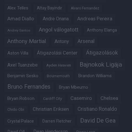
Alex Telles
Altay Bayindir
Alvaro Fernandez
Amad Diallo
Andre Onana
Andreas Pereira
Angol válogatott
Anthony Elanga
Andrey Santos
Anthony Martial
Arsenal
Antony
Átigazolások
Átigazolási Center
Aston Villa
Bajnokok Ligája
Axel Tuanzebe
Ayden Heaven
Benjamin Sesko
Brandon Williams
Bournemouth
Bruno Fernandes
Bryan Mbeumo
Casemiro
Chelsea
Bryan Robson
Cardiff City
Christian Eriksen
Cristiano Ronaldo
Chido Obi
David De Gea
Crystal Palace
Darren Fletcher
Dean Henderson
David Gill
Diego Leon