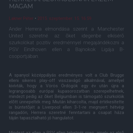
MAGAM
Lakner Péter
•
2015. szeptember. 15. 16:59
Ander Herrera elmondása szerint a Manchester
United szeretné az õket idegenbe elkísérõ
szurkolókat pozitív eredménnyel megajándékozni a
PSV Eindhoven ellen a Bajnokok Ligája B-
csoportjában.
A spanyol középpályás eredményes volt a Club Brugge
elleni sikeres play-off visszavágó alkalmával, amellyel
kivívták, hogy a Vörös Ördögök egy év után újra a
legrangosabb európai kupasorozatban szerepelhetnek,
mindezt pedig az õket Belgiumban is támogató szurkolóik
elõtt ünnepelték meg. Miután kiharcolta, majd értékesítette
is büntetõjét a Liverpool ellen 3-1-re megnyert hétvégi
rangadón, Herrera szeretné fenntartani a csapat háza
táján tapasztalható jó hangulatot.
Mindezt az ellen a PSV ellen tehetnék meg, amely az elsõ