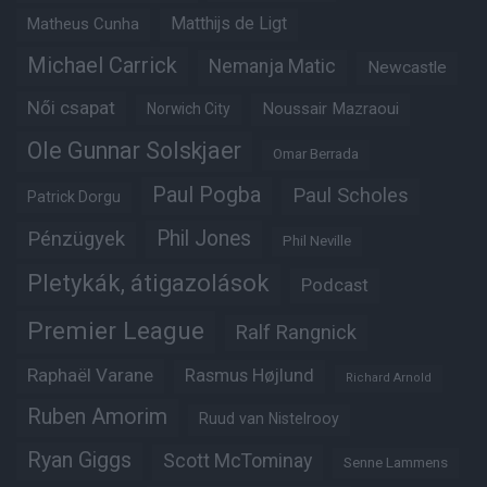
Matheus Cunha
Matthijs de Ligt
Michael Carrick
Nemanja Matic
Newcastle
Női csapat
Noussair Mazraoui
Norwich City
Ole Gunnar Solskjaer
Omar Berrada
Paul Pogba
Paul Scholes
Patrick Dorgu
Phil Jones
Pénzügyek
Phil Neville
Pletykák, átigazolások
Podcast
Premier League
Ralf Rangnick
Raphaël Varane
Rasmus Højlund
Richard Arnold
Ruben Amorim
Ruud van Nistelrooy
Ryan Giggs
Scott McTominay
Senne Lammens