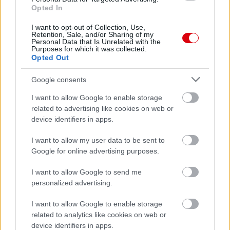
Opted In
Meccs Center
I want to opt-out of Collection, Use,
Retention, Sale, and/or Sharing of my
Personal Data that Is Unrelated with the
Purposes for which it was collected.
Paris Saint-Germain
vs
Opted Out
Manchester United
Google consents
Felkészülési szezon 4. mérkőzés
I want to allow Google to enable storage
Nya Ullevi, Göteborg
related to advertising like cookies on web or
2026-08-08 17:00
device identifiers in apps.
0 nap 19 óra 26 perc 47 másodperc
I want to allow my user data to be sent to
Google for online advertising purposes.
Leeds United
vs
Manchester United
2026-08-12 20:30
I want to allow Google to send me
personalized advertising.
AC Milan
vs
Manchester United
2026-08-15 18:00
I want to allow Google to enable storage
ELŐZŐ MÉRKŐZÉSEK
related to analytics like cookies on web or
device identifiers in apps.