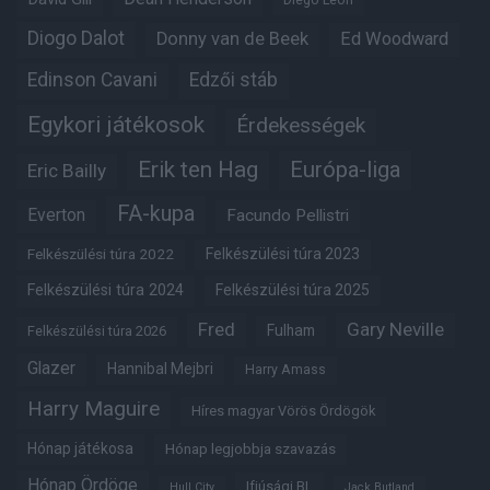
Diogo Dalot
Donny van de Beek
Ed Woodward
Edinson Cavani
Edzői stáb
Egykori játékosok
Érdekességek
Erik ten Hag
Európa-liga
Eric Bailly
FA-kupa
Everton
Facundo Pellistri
Felkészülési túra 2022
Felkészülési túra 2023
Felkészülési túra 2024
Felkészülési túra 2025
Fred
Gary Neville
Fulham
Felkészülési túra 2026
Glazer
Hannibal Mejbri
Harry Amass
Harry Maguire
Híres magyar Vörös Ördögök
Hónap játékosa
Hónap legjobbja szavazás
Hónap Ördöge
Ifjúsági BL
Hull City
Jack Butland