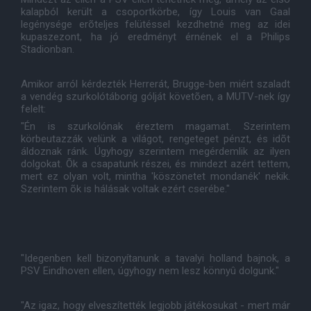
kalapból került a csoportkörbe, így Louis van Gaal
legénysége erõteljes felütéssel kezdhetné meg az idei
kupaszezont, ha jó eredményt érnének el a Philips
Stadionban.
Amikor arról kérdezték Herrerát, Brugge-ben miért szaladt
a vendég szurkolótáborig gólját követõen, a MUTV-nek így
felelt:
"Én is szurkolónak éreztem magamat. Szerintem
körbeutazzák velünk a világot, rengeteget pénzt, és idõt
áldoznak ránk. Úgyhogy szerintem megérdemlik az ilyen
dolgokat. Õk a csapatunk részei, és mindezt azért tettem,
mert ez olyan volt, mintha 'köszönetet mondanék' nekik.
Szerintem õk is hálásak voltak ezért cserébe."
"Idegenben kell bizonyítanunk a tavalyi holland bajnok, a
PSV Eindhoven ellen, úgyhogy nem lesz könnyû dolgunk."
"Az igaz, hogy elveszítették legjobb játékosukat - mert már