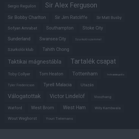
Sir Alex Ferguson
Sergio Reguilon
Sir Bobby Charlton
Sir Jim Ratcliffe
Sir Matt Busby
Southampton
Stoke City
Sofyan Amrabat
Sunderland
Swansea City
Szurkoló szemmel
Tahith Chong
Szurkolói klub
Tartalék csapat
Taktikai mágnestábla
Tottenham
Tom Heaton
Toby Collyer
Trófeabibliográfia
Tyrell Malacia
Utazás
Tyler Fredericson
Válogatottak
Victor Lindelöf
Visszhang
West Ham
West Brom
Watford
Willy Kambwala
Wout Weghorst
Youri Tielemans