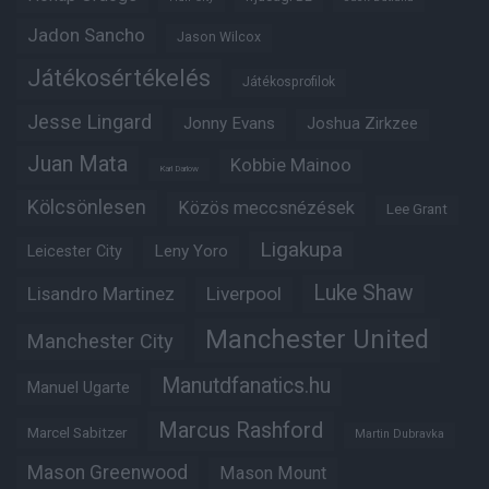
Jadon Sancho
Jason Wilcox
Játékosértékelés
Játékosprofilok
Jesse Lingard
Jonny Evans
Joshua Zirkzee
Juan Mata
Kobbie Mainoo
Karl Darlow
Kölcsönlesen
Közös meccsnézések
Lee Grant
Ligakupa
Leny Yoro
Leicester City
Luke Shaw
Lisandro Martinez
Liverpool
Manchester United
Manchester City
Manutdfanatics.hu
Manuel Ugarte
Marcus Rashford
Marcel Sabitzer
Martin Dubravka
Mason Greenwood
Mason Mount