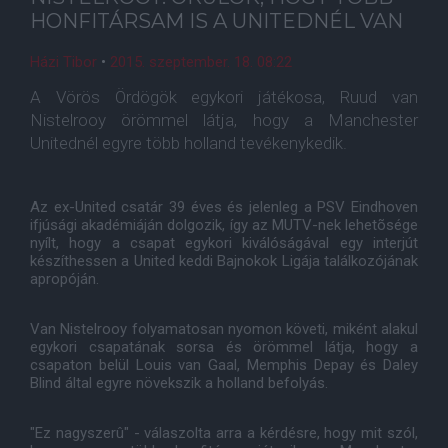
HONFITÁRSAM IS A UNITEDNÉL VAN
Házi Tibor
•
2015. szeptember. 18. 08:22
A Vörös Ördögök egykori játékosa, Ruud van
Nistelrooy örömmel látja, hogy a Manchester
Unitednél egyre több holland tevékenykedik.
Az ex-United csatár 39 éves és jelenleg a PSV Eindhoven
ifjúsági akadémiáján dolgozik, így az MUTV-nek lehetõsége
nyílt, hogy a csapat egykori kiválóságával egy interjút
készíthessen a United keddi Bajnokok Ligája találkozójának
apropóján.
Van Nistelrooy folyamatosan nyomon követi, miként alakul
egykori csapatának sorsa és örömmel látja, hogy a
csapaton belül Louis van Gaal, Memphis Depay és Daley
Blind által egyre növekszik a holland befolyás.
"Ez nagyszerû" - válaszolta arra a kérdésre, hogy mit szól,