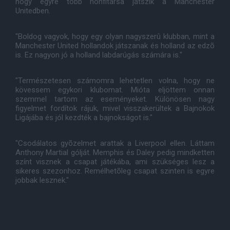
hogy egyre több honfitársa játszik a Manchester
Unitedben.
"Boldog vagyok, hogy egy olyan nagyszerû klubban, mint a
Manchester United hollandok játszanak és holland az edzõ
is. Ez nagyon jó a holland labdarúgás számára is."
"Természetesen számomra lehetetlen volna, hogy ne
kövessem egykori klubomat. Mióta eljöttem onnan
szemmel tartom az eseményeket. Különösen nagy
figyelmet fordítok rájuk, mivel visszakerültek a Bajnokok
Ligájába és jól kezdték a bajnokságot is."
"Csodálatos gyõzelmet arattak a Liverpool ellen. Láttam
Anthony Martial gólját. Memphis és Daley pedig mindketten
színt visznek a csapat játékába, ami szükséges lesz a
sikeres szezonhoz. Remélhetõleg csapat szinten is egyre
jobbak lesznek."