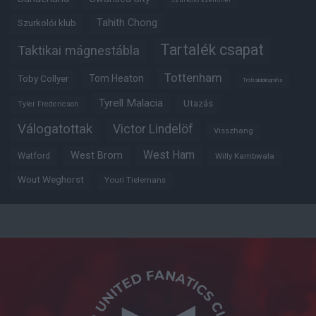
Tahith Chong
Szurkolói klub
Tartalék csapat
Taktikai mágnestábla
Tottenham
Tom Heaton
Toby Collyer
Trófeabibliográfia
Tyrell Malacia
Utazás
Tyler Fredericson
Válogatottak
Victor Lindelöf
Visszhang
West Ham
West Brom
Watford
Willy Kambwala
Wout Weghorst
Youri Tielemans