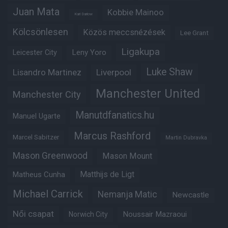
Juan Mata
Kobbie Mainoo
Karl Darlow
Kölcsönlesen
Közös meccsnézések
Lee Grant
Ligakupa
Leny Yoro
Leicester City
Luke Shaw
Lisandro Martinez
Liverpool
Manchester United
Manchester City
Manutdfanatics.hu
Manuel Ugarte
Marcus Rashford
Marcel Sabitzer
Martin Dubravka
Mason Greenwood
Mason Mount
Matheus Cunha
Matthijs de Ligt
Michael Carrick
Nemanja Matic
Newcastle
Női csapat
Noussair Mazraoui
Norwich City