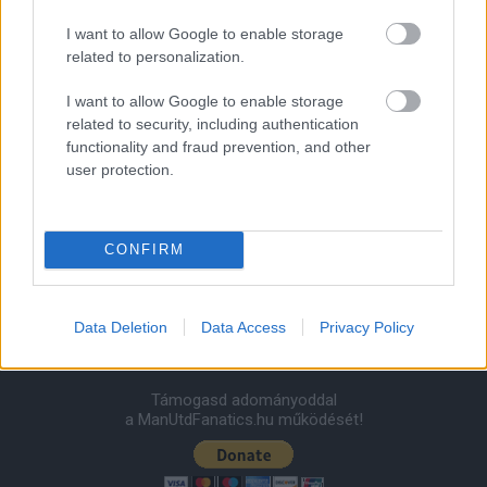
Felkészülési szezon 4. mérkőzés
Nya Ullevi, Göteborg
I want to allow Google to enable storage
2026-08-08 17:00
related to personalization.
1 nap 7 óra 45 perc 15 másodperc
I want to allow Google to enable storage
related to security, including authentication
functionality and fraud prevention, and other
Leeds United
vs
Manchester United
2026-08-12 20:30
user protection.
AC Milan
vs
Manchester United
2026-08-15 18:00
ELŐZŐ MÉRKŐZÉSEK
CONFIRM
Támogatás
Data Deletion
Data Access
Privacy Policy
Támogasd adományoddal
a ManUtdFanatics.hu működését!