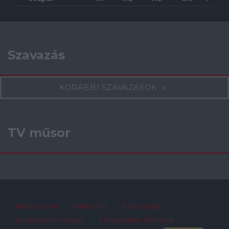
Szavazás
KORÁBBI SZAVAZÁSOK
TV műsor
Impresszum
Kapcsolat
Szerzői jog
Adatvédelmi irányelv
Felhasználói feltételek