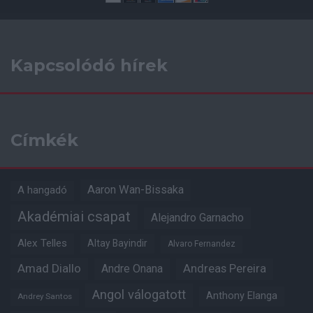
Kapcsolódó hírek
Címkék
Aaron Wan-Bissaka
A hangadó
Akadémiai csapat
Alejandro Garnacho
Alex Telles
Altay Bayindir
Alvaro Fernandez
Amad Diallo
Andre Onana
Andreas Pereira
Angol válogatott
Anthony Elanga
Andrey Santos