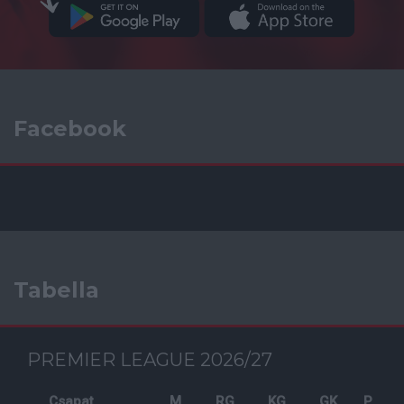
Facebook
Tabella
PREMIER LEAGUE 2026/27
Csapat
M
RG
KG
GK
P