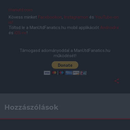
manutd.com
Kövess minket
Facebookon
,
Instagramon
és
YouTube-on
is!
Töltsd le a ManUtdFanatics.hu mobil applikációt
Androidra
és
iOS-re
!
Támogasd adományoddal a ManUtdFanatics.hu
működését!
Hozzászólások