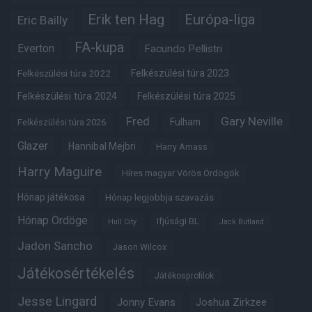
Erik ten Hag
Európa-liga
Eric Bailly
FA-kupa
Everton
Facundo Pellistri
Felkészülési túra 2022
Felkészülési túra 2023
Felkészülési túra 2024
Felkészülési túra 2025
Fred
Gary Neville
Fulham
Felkészülési túra 2026
Glazer
Hannibal Mejbri
Harry Amass
Harry Maguire
Híres magyar Vörös Ördögök
Hónap játékosa
Hónap legjobbja szavazás
Hónap Ördöge
Ifjúsági BL
Hull City
Jack Butland
Jadon Sancho
Jason Wilcox
Játékosértékelés
Játékosprofilok
Jesse Lingard
Jonny Evans
Joshua Zirkzee