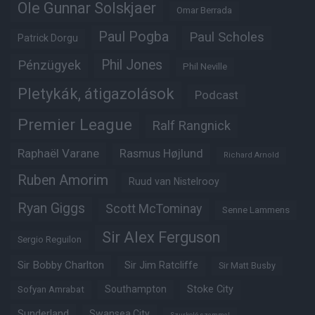
Ole Gunnar Solskjaer
Omar Berrada
Paul Pogba
Paul Scholes
Patrick Dorgu
Phil Jones
Pénzügyek
Phil Neville
Pletykák, átigazolások
Podcast
Premier League
Ralf Rangnick
Raphaël Varane
Rasmus Højlund
Richard Arnold
Ruben Amorim
Ruud van Nistelrooy
Ryan Giggs
Scott McTominay
Senne Lammens
Sir Alex Ferguson
Sergio Reguilon
Sir Bobby Charlton
Sir Jim Ratcliffe
Sir Matt Busby
Southampton
Stoke City
Sofyan Amrabat
Sunderland
Swansea City
Szurkoló szemmel