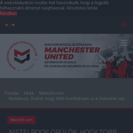
A weboldalunkon cookie-kat használunk, hogy a legjobb
felhasználói élményt nyújthassuk.
Részletes leírás
Rendben
Főoldal
Hírek
ManUtd.com
Nistelrooy: Örülök, hogy több honfitársam is a Unitednél van
ManUtd.com
NISTELROOY: ÖRÜLÖK, HOGY TÖBB