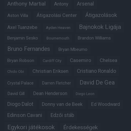
Anthony Martial
Arsenal
Antony
Átigazolások
Átigazolási Center
Aston Villa
Bajnokok Ligája
Axel Tuanzebe
Ayden Heaven
Benjamin Sesko
Brandon Williams
Bournemouth
Bruno Fernandes
Bryan Mbeumo
Casemiro
Chelsea
Bryan Robson
Cardiff City
Christian Eriksen
Cristiano Ronaldo
Chido Obi
David De Gea
Crystal Palace
Darren Fletcher
Dean Henderson
David Gill
Diego Leon
Diogo Dalot
Donny van de Beek
Ed Woodward
Edinson Cavani
Edzői stáb
Egykori játékosok
Érdekességek