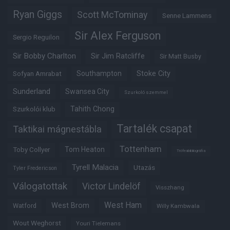
Ryan Giggs
Scott McTominay
Senne Lammens
Sir Alex Ferguson
Sergio Reguilon
Sir Bobby Charlton
Sir Jim Ratcliffe
Sir Matt Busby
Southampton
Stoke City
Sofyan Amrabat
Sunderland
Swansea City
Szurkoló szemmel
Tahith Chong
Szurkolói klub
Tartalék csapat
Taktikai mágnestábla
Tottenham
Tom Heaton
Toby Collyer
Trófeabibliográfia
Tyrell Malacia
Utazás
Tyler Fredericson
Válogatottak
Victor Lindelöf
Visszhang
West Ham
West Brom
Watford
Willy Kambwala
Wout Weghorst
Youri Tielemans