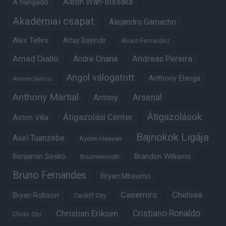
Aaron Wan-Bissaka
A hangadó
Akadémiai csapat
Alejandro Garnacho
Alex Telles
Altay Bayindir
Alvaro Fernandez
Amad Diallo
Andre Onana
Andreas Pereira
Angol válogatott
Anthony Elanga
Andrey Santos
Anthony Martial
Arsenal
Antony
Átigazolások
Átigazolási Center
Aston Villa
Bajnokok Ligája
Axel Tuanzebe
Ayden Heaven
Benjamin Sesko
Brandon Williams
Bournemouth
Bruno Fernandes
Bryan Mbeumo
Casemiro
Chelsea
Bryan Robson
Cardiff City
Christian Eriksen
Cristiano Ronaldo
Chido Obi