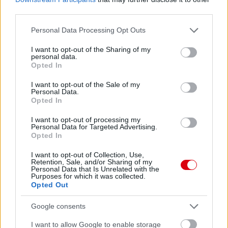
third parties.
Please note that this website/app uses one or more Google
Personal Data Processing Opt Outs
services and may gather and store information including but
not limited to your visit or usage behaviour. You may click to
I want to opt-out of the Sharing of my
personal data.
grant or deny consent to Google and its third-party tags to
Opted In
use your data for below specified purposes in below Google
consent section.
I want to opt-out of the Sale of my
Personal Data.
Opted In
I want to opt-out of processing my
Personal Data for Targeted Advertising.
Opted In
I want to opt-out of Collection, Use,
Retention, Sale, and/or Sharing of my
Personal Data that Is Unrelated with the
Purposes for which it was collected.
Opted Out
Google consents
I want to allow Google to enable storage