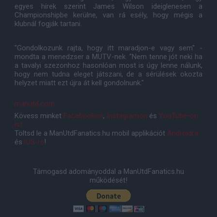
egyes hírek szerint James Wilson ideiglenesen a
Championshipbe kerülne, van rá esély, hogy mégis a
klubnál fogják tartani.
"Gondolkozunk rajta, hogy itt maradjon-e vagy sem" -
mondta a menedzser a MUTV-nek. "Nem tenne jót neki ha
a tavalyi szezonhoz hasonlóan most is úgy lenne nálunk,
hogy nem tudna eleget játszani, de a sérülések okozta
helyzet miatt ezt újra át kell gondolnunk."
manutd.com
Kövess minket
Facebookon
,
Instagramon
és
YouTube-on
is!
Töltsd le a ManUtdFanatics.hu mobil applikációt
Androidra
és
iOS-re
!
Támogasd adományoddal a ManUtdFanatics.hu
működését!