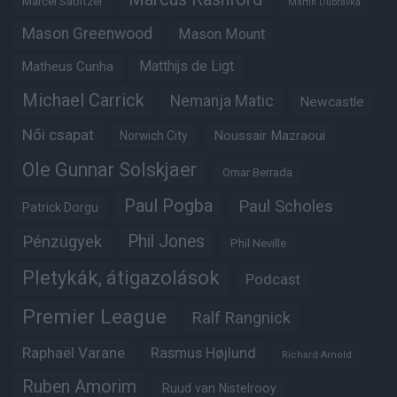
Marcel Sabitzer
Martin Dubravka
Mason Greenwood
Mason Mount
Matheus Cunha
Matthijs de Ligt
Michael Carrick
Nemanja Matic
Newcastle
Női csapat
Noussair Mazraoui
Norwich City
Ole Gunnar Solskjaer
Omar Berrada
Paul Pogba
Paul Scholes
Patrick Dorgu
Phil Jones
Pénzügyek
Phil Neville
Pletykák, átigazolások
Podcast
Premier League
Ralf Rangnick
Raphaël Varane
Rasmus Højlund
Richard Arnold
Ruben Amorim
Ruud van Nistelrooy