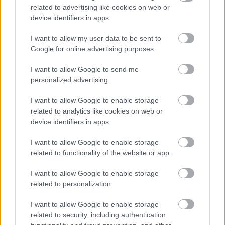
related to advertising like cookies on web or
Meccs Center
device identifiers in apps.
I want to allow my user data to be sent to
Google for online advertising purposes.
Paris Saint-Germain
vs
I want to allow Google to send me
Manchester United
personalized advertising.
Felkészülési szezon 4. mérkőzés
I want to allow Google to enable storage
Nya Ullevi, Göteborg
2026-08-08 17:00
related to analytics like cookies on web or
device identifiers in apps.
0 nap 6 óra 47 perc 40 másodperc
I want to allow Google to enable storage
related to functionality of the website or app.
Leeds United
vs
Manchester United
2026-08-12 20:30
I want to allow Google to enable storage
AC Milan
vs
Manchester United
2026-08-15 18:00
related to personalization.
I want to allow Google to enable storage
ELŐZŐ MÉRKŐZÉSEK
related to security, including authentication