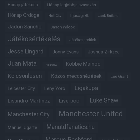
Hónap játékosa
Hónap legjobbja szavazás
Hónap Ördöge
Ifjúsági BL
Hull City
Jack Butland
Jadon Sancho
Jason Wilcox
Játékosértékelés
Játékosprofilok
Jesse Lingard
Jonny Evans
Joshua Zirkzee
Juan Mata
Kobbie Mainoo
Karl Darlow
Kölcsönlesen
Közös meccsnézések
Lee Grant
Ligakupa
Leny Yoro
Leicester City
Luke Shaw
Lisandro Martinez
Liverpool
Manchester United
Manchester City
Manutdfanatics.hu
Manuel Ugarte
Marcus Rashford