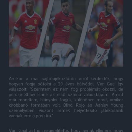
Amikor a mai sajtótájékoztatón arról kérdezték, hogy
hogyan fogja pótolni a 20 éves hátvédet, Van Gaal így
válaszolt: "Szerintem ez nem fog problémát okozni, de
persze Shaw lenne az elsõ számú választásom. Amint
már mondtam, hiányolni fogjuk, különösen most, amikor
kirobbanó formában volt. Blind, Rojo és Ashley Young
személyében viszont remek helyettesítõ játékosaink
vannak erre a posztra."
Van Gaal azt is megemlítette, hogy annak ellenére, hogy