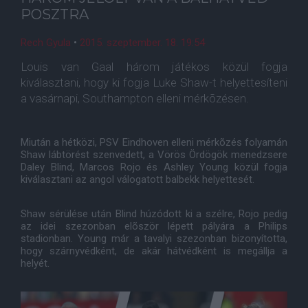
POSZTRA
Rech Gyula
•
2015. szeptember. 18. 19:54
Louis van Gaal három játékos közül fogja
kiválasztani, hogy ki fogja Luke Shaw-t helyettesíteni
a vasárnapi, Southampton elleni mérkõzésen.
Miután a hétközi, PSV Eindhoven elleni mérkõzés folyamán
Shaw lábtörést szenvedett, a Vörös Ördögök menedzsere
Daley Blind, Marcos Rojo és Ashley Young közül fogja
kiválasztani az angol válogatott balbekk helyettesét.
Shaw sérülése után Blind húzódott ki a szélre, Rojo pedig
az idei szezonban elõször lépett pályára a Philips
stadionban. Young már a tavalyi szezonban bizonyította,
hogy szárnyvédként, de akár hátvédként is megállja a
helyét.