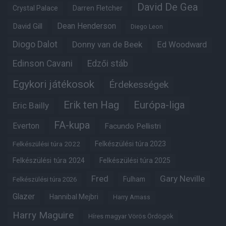
David De Gea
Crystal Palace
Darren Fletcher
Dean Henderson
David Gill
Diego Leon
Diogo Dalot
Donny van de Beek
Ed Woodward
Edinson Cavani
Edzői stáb
Egykori játékosok
Érdekességek
Erik ten Hag
Európa-liga
Eric Bailly
FA-kupa
Everton
Facundo Pellistri
Felkészülési túra 2022
Felkészülési túra 2023
Felkészülési túra 2024
Felkészülési túra 2025
Fred
Gary Neville
Fulham
Felkészülési túra 2026
Glazer
Hannibal Mejbri
Harry Amass
Harry Maguire
Híres magyar Vörös Ördögök