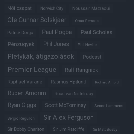
Női csapat
Noussair Mazraoui
Norwich City
Ole Gunnar Solskjaer
Omar Berrada
Paul Pogba
Paul Scholes
Patrick Dorgu
Phil Jones
Pénzügyek
Phil Neville
Pletykák, átigazolások
Podcast
Premier League
Ralf Rangnick
Raphaël Varane
Rasmus Højlund
Richard Arnold
Ruben Amorim
Ruud van Nistelrooy
Ryan Giggs
Scott McTominay
Senne Lammens
Sir Alex Ferguson
Sergio Reguilon
Sir Bobby Charlton
Sir Jim Ratcliffe
Sir Matt Busby