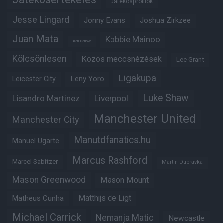
Játékosprofilok
Jesse Lingard
Jonny Evans
Joshua Zirkzee
Juan Mata
Kobbie Mainoo
Karl Darlow
Kölcsönlesen
Közös meccsnézések
Lee Grant
Ligakupa
Leny Yoro
Leicester City
Luke Shaw
Lisandro Martinez
Liverpool
Manchester United
Manchester City
Manutdfanatics.hu
Manuel Ugarte
Marcus Rashford
Marcel Sabitzer
Martin Dubravka
Mason Greenwood
Mason Mount
Matheus Cunha
Matthijs de Ligt
Michael Carrick
Nemanja Matic
Newcastle