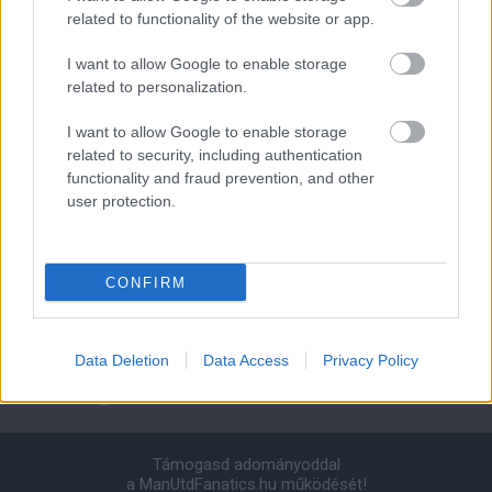
Manchester United
related to functionality of the website or app.
I want to allow Google to enable storage
Felkészülési szezon 4. mérkőzés
Nya Ullevi, Göteborg
related to personalization.
2026-08-08 17:00
I want to allow Google to enable storage
0 nap 2 óra 42 perc 53 másodperc
related to security, including authentication
functionality and fraud prevention, and other
user protection.
Leeds United
vs
Manchester United
2026-08-12 20:30
AC Milan
vs
Manchester United
2026-08-15 18:00
CONFIRM
ELŐZŐ MÉRKŐZÉSEK
Data Deletion
Data Access
Privacy Policy
Támogatás
Támogasd adományoddal
a ManUtdFanatics.hu működését!