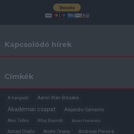
Kapcsolódó hírek
Címkék
Aaron Wan-Bissaka
A hangadó
Akadémiai csapat
Alejandro Garnacho
Alex Telles
Altay Bayindir
Alvaro Fernandez
Amad Diallo
Andre Onana
Andreas Pereira