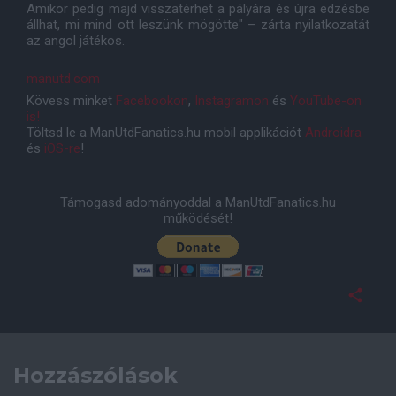
Amikor pedig majd visszatérhet a pályára és újra edzésbe
állhat, mi mind ott leszünk mögötte" – zárta nyilatkozatát
az angol játékos.
manutd.com
Kövess minket
Facebookon
,
Instagramon
és
YouTube-on
is!
Töltsd le a ManUtdFanatics.hu mobil applikációt
Androidra
és
iOS-re
!
Támogasd adományoddal a ManUtdFanatics.hu
működését!
Hozzászólások