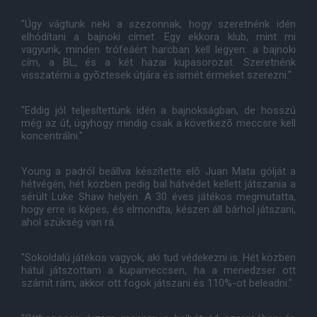
"Úgy vágtunk neki a szezonnak, hogy szeretnénk idén
elhódítani a bajnoki címet. Egy ekkora klub, mint mi
vagyunk, minden trófeáért harcban kell legyen: a bajnoki
cím, a BL, és a két hazai kupasorozat. Szeretnénk
visszatérni a gyõztesek útjára és ismét érmeket szerezni."
"Eddig jól teljesítettünk idén a bajnokságban, de hosszú
még az út, úgyhogy mindig csak a következõ meccsre kell
koncentrálni."
Young a padról beállva készítette elõ Juan Mata gólját a
hétvégén, hét közben pedig bal hátvédet kellett játszania a
sérült Luke Shaw helyén. A 30 éves játékos megmutatta,
hogy erre is képes, és elmondta, készen áll bárhol játszani,
ahol szükség van rá.
"Sokoldalú játékos vagyok, aki tud védekezni is. Hét közben
hátul játszottam a kupameccsen, ha a menedzser ott
számít rám, akkor ott fogok játszani és 110%-ot beleadni."