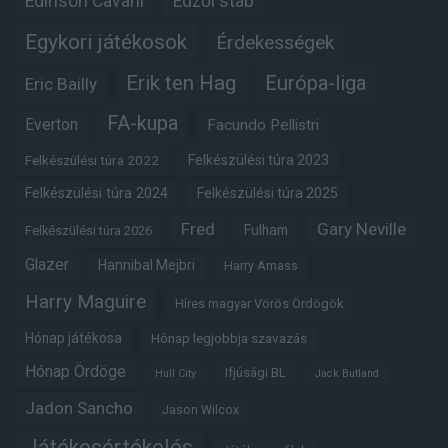
Edinson Cavani
Edzői stáb
Egykori játékosok
Érdekességek
Erik ten Hag
Európa-liga
Eric Bailly
FA-kupa
Everton
Facundo Pellistri
Felkészülési túra 2022
Felkészülési túra 2023
Felkészülési túra 2024
Felkészülési túra 2025
Fred
Gary Neville
Fulham
Felkészülési túra 2026
Glazer
Hannibal Mejbri
Harry Amass
Harry Maguire
Híres magyar Vörös Ördögök
Hónap játékosa
Hónap legjobbja szavazás
Hónap Ördöge
Ifjúsági BL
Hull City
Jack Butland
Jadon Sancho
Jason Wilcox
Játékosértékelés