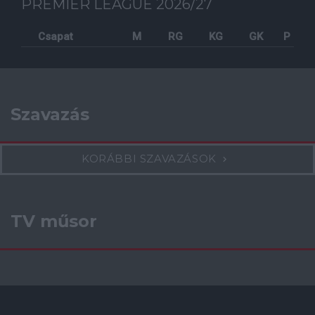
PREMIER LEAGUE 2026/27
Csapat
M
RG
KG
GK
P
Szavazás
KORÁBBI SZAVAZÁSOK
TV műsor