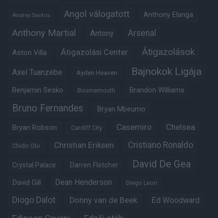
Angol válogatott
Anthony Elanga
Andrey Santos
Anthony Martial
Arsenal
Antony
Átigazolások
Átigazolási Center
Aston Villa
Bajnokok Ligája
Axel Tuanzebe
Ayden Heaven
Benjamin Sesko
Brandon Williams
Bournemouth
Bruno Fernandes
Bryan Mbeumo
Casemiro
Chelsea
Bryan Robson
Cardiff City
Christian Eriksen
Cristiano Ronaldo
Chido Obi
David De Gea
Crystal Palace
Darren Fletcher
Dean Henderson
David Gill
Diego Leon
Diogo Dalot
Donny van de Beek
Ed Woodward