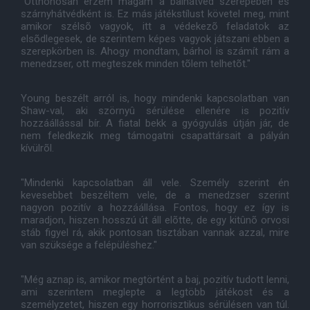
"Otthonosan érzem magam a balhátvéd szerepében és
szárnyhátvédként is. Ez más játékstílust követel meg, mint
amikor szélsõ vagyok, itt a védekezõ feladatok az
elsõdlegesek, de szerintem képes vagyok játszani ebben a
szerepkörben is. Ahogy mondtam, bárhol is számít rám a
menedzser, ott megteszek minden tõlem telhetõt."
Young beszélt arról is, hogy mindenki kapcsolatban van
Shaw-val, aki szörnyû sérülése ellenére is pozitív
hozzáállással bír. A fiatal bekk a gyógyulás útján jár, de
nem feledkezik meg támogatni csapattársait a pályán
kívülrõl.
"Mindenki kapcsolatban áll vele. Személy szerint én
kevesebbet beszéltem vele, de a menedzser szerint
nagyon pozitív a hozzáállása. Fontos, hogy ez így is
maradjon, hiszen hosszú út áll elõtte, de egy kitûnõ orvosi
stáb figyel rá, akik pontosan tisztában vannak azzal, mire
van szüksége a felépüléshez."
"Még aznap is, amikor megtörtént a baj, pozitív tudott lenni,
ami szerintem meglepte a legtöbb játékost és a
személyzetet, hiszen egy horrorisztikus sérülésen van túl.