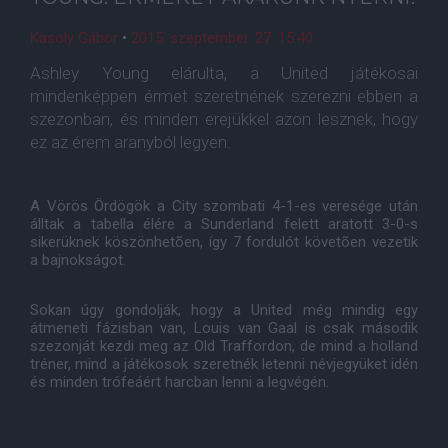
Kasoly Gábor
•
2015. szeptember. 27. 15:40
Ashley Young elárulta, a United játékosai
mindenképpen érmet szeretnének szerezni ebben a
szezonban, és minden erejükkel azon lesznek, hogy
ez az érem aranyból legyen.
A Vörös Ördögök a City szombati 4-1-es veresége után
álltak a tabella élére a Sunderland felett aratott 3-0-s
sikerüknek köszönhetõen, így 7 fordulót követõen vezetik
a bajnokságot.
Sokan úgy gondolják, hogy a United még mindig egy
átmeneti fázisban van, Louis van Gaal is csak második
szezonját kezdi meg az Old Traffordon, de mind a holland
tréner, mind a játékosok szeretnék letenni névjegyüket idén
és minden trófeáért harcban lenni a legvégén.