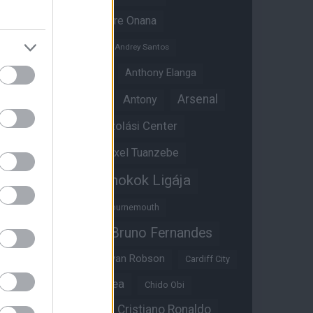
Amad Diallo
Andre Onana
Andreas Pereira
Andrey Santos
Angol válogatott
Anthony Elanga
Anthony Martial
Arsenal
Antony
Átigazolási Center
Aston Villa
Átigazolások
Axel Tuanzebe
Bajnokok Ligája
Ayden Heaven
Benjamin Sesko
Bournemouth
Bruno Fernandes
Brandon Williams
Bryan Mbeumo
Bryan Robson
Cardiff City
Casemiro
Chelsea
Chido Obi
Christian Eriksen
Cristiano Ronaldo