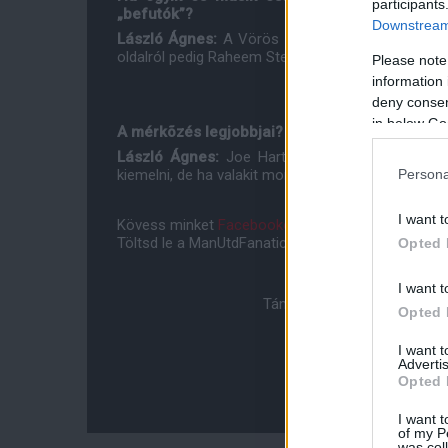
participants
„befutók”?
Downstream 
László Ágnes:
A Vörös Ördögök részérõl Wayne 
oldalról pedig Raheem Sterling.
Please note
information 
deny consent
in below Go
A mérkõzés legjobbjai?
László Ágnes:
Joe Hart remekül védett, nálam 
kiemelni, de ha valakit mondani kell, legyen Anthony
Persona
I want t
Kövess minket
Facebookon
,
Instagramon
és
YouT
Töltsd le a ManUtdFanatics.hu mobil applikációt
An
Opted 
I want t
Támogasd adományoddal a 
Opted 
I want 
Advertis
Opted 
I want t
of my P
was col