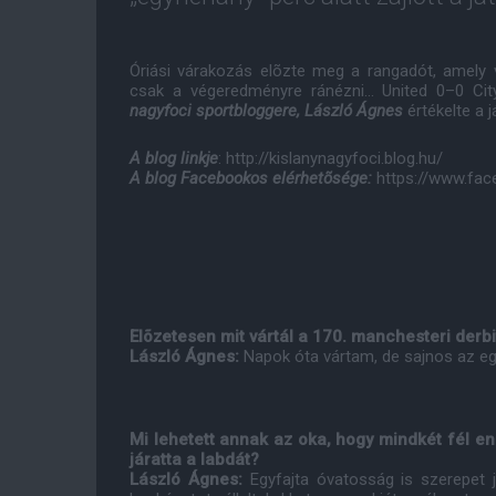
Óriási várakozás elõzte meg a rangadót, amely v
csak a végeredményre ránézni... United 0–0 Ci
nagyfoci sportbloggere, László Ágnes
értékelte a j
A blog linkje
: http://kislanynagyfoci.blog.hu/
A blog Facebookos elérhetõsége:
https://www.fac
Elõzetesen mit vártál a 170. manchesteri derbi
László Ágnes:
Napok óta vártam, de sajnos az egy
Mi lehetett annak az oka, hogy mindkét fél en
járatta a labdát?
László Ágnes:
Egyfajta óvatosság is szerepet 