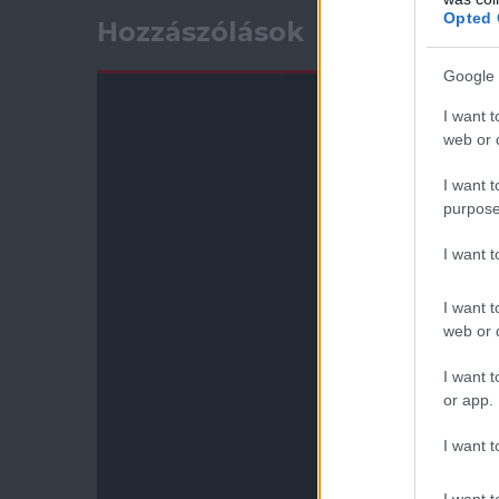
Opted 
Hozzászólások
Google 
I want t
web or d
I want t
purpose
I want 
I want t
web or d
I want t
or app.
I want t
I want t