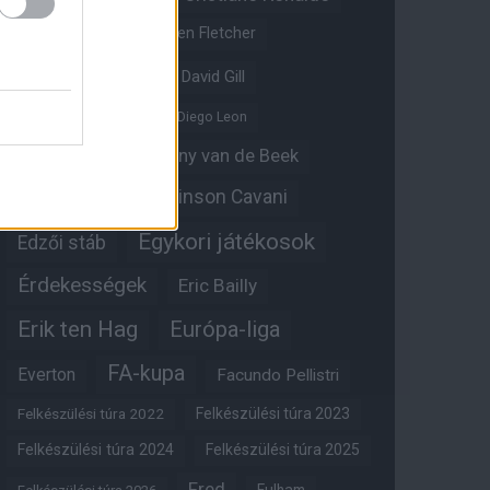
Crystal Palace
Darren Fletcher
David De Gea
David Gill
Dean Henderson
Diego Leon
Diogo Dalot
Donny van de Beek
Edinson Cavani
Ed Woodward
Egykori játékosok
Edzői stáb
Érdekességek
Eric Bailly
Erik ten Hag
Európa-liga
FA-kupa
Everton
Facundo Pellistri
Felkészülési túra 2022
Felkészülési túra 2023
Felkészülési túra 2024
Felkészülési túra 2025
Fred