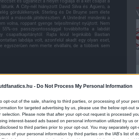
meccset és ugyanezt a helyet foglalja el a két csapat a
látunk. A City-nél hiányzott David Silva és Agüero, a
elég gördülékenyek. Sterling és De Bruyne sem élete
ályáról a második játékrészben. A Unitednél mindenki a
tem volna, roppant gyenge teljesítményt nyújtott. Nem
t, 55%-os passzpontossággal továbbította a labdát
 csapatkapitánytól. Rajta kívül leginkább Bastian
tatlan labdája volt, azonfelül akadt egy olyan eset,
de egyszerûen nem merte elvállalni, de a többiek sem
dfanatics.hu -
Do Not Process My Personal Information
, végül be sem állhatott. Mit gondolsz az õ
to opt-out of the sale, sharing to third parties, or processing of your per
formation for targeted advertising by us, please use the below opt-out s
jelölte õt Van Gaal a kezdõcsapatba, de azon igen,
r selection. Please note that after your opt-out request is processed y
ot.
eing interest-based ads based on personal information utilized by us or
disclosed to third parties prior to your opt-out. You may separately opt-
losure of your personal information by third parties on the IAB’s list of
eg kellene nevezni, mely játékosok lennének a