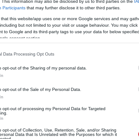
. This information may also be disclosed by us to third parties on the
IA
Participants
that may further disclose it to other third parties.
Rooney, a korábban is említett érvek miatt. A másik
 that this website/app uses one or more Google services and may gath
including but not limited to your visit or usage behaviour. You may click 
 to Google and its third-party tags to use your data for below specifi
ogle consent section.
õ a legjobb a kékektõl. A Unitedbõl nehéz bárkit is
 Martial.
l Data Processing Opt Outs
o opt-out of the Sharing of my personal data.
ube-on is!
droidra
és
iOS-re
!
In
o opt-out of the Sale of my Personal Data.
ManUtdFanatics.hu működését!
In
to opt-out of processing my Personal Data for Targeted
ing.
In
o opt-out of Collection, Use, Retention, Sale, and/or Sharing
ersonal Data that Is Unrelated with the Purposes for which it
lected.