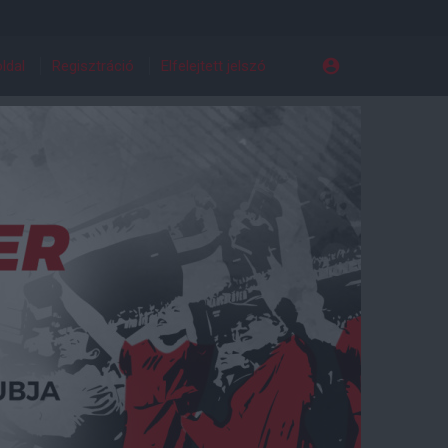
ldal
Regisztráció
Elfelejtett jelszó