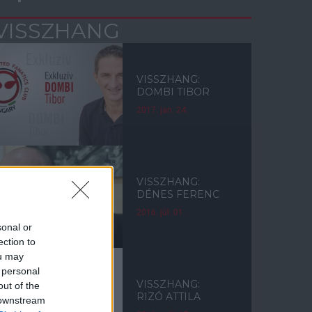
VISSZHANG
VISSZHANG:
DOMBI TIBOR
2017. jan. 24.
VISSZHANG:
DÉNES FERENC
2016. júl. 01.
sonal or
ection to
ou may
 personal
VISSZHANG:
out of the
RIZÓ ATTILA
 downstream