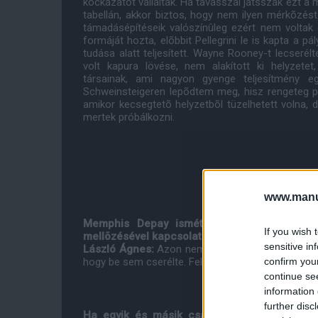
kockázatot vállaltak. Ha tavasszal játsszák ezt a 
tabellán, akkor biztos, hogy nem ilyen mérkõzést 
támadásépítéseik valószínûleg ezért nem voltak 
formáját hozta, elõbbit Pellegrini le is kapta a p
tudása alatt teljesített. Wayne Rooney-t lecserél
volt kapura lövése, nem alakított ki helyzete
társainak, ami nagyon gyenge teljesítmény egy
Schweinsteigeren lepõdtem meg, hisz rengeteg pon
amikor kecsegtetõ helyzetbõl tüzelhetett volna, 
mertek próbálkozni.
www.manut
Memphis Depay ismét a padra kényszerült
If you wish 
mellõzésével kapcsolatban?
sensitive in
László Ágnes:
Azon nem lepõdtem meg, hogy nem 
confirm you
hogy be sem cserélte. Felpörgethette volna a játék
continue se
information 
further disc
Ha egyik és másik csapat citrom díjasait m