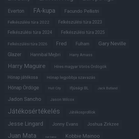
FA-kupa
Everton
Facundo Pellistri
Felkészülési túra 2022
Felkészülési túra 2023
Felkészülési túra 2024
Felkészülési túra 2025
Fred
Gary Neville
Fulham
Felkészülési túra 2026
Glazer
Hannibal Mejbri
Harry Amass
Harry Maguire
Híres magyar Vörös Ördögök
Hónap játékosa
Hónap legjobbja szavazás
Hónap Ördöge
Ifjúsági BL
Hull City
Jack Butland
Jadon Sancho
Jason Wilcox
Játékosértékelés
Játékosprofilok
Jesse Lingard
Jonny Evans
Joshua Zirkzee
Juan Mata
Kobbie Mainoo
Karl Darlow