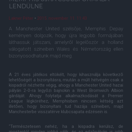
LENDÜLNE
Lakner Péter
•
2015. november. 11. 11:43
A Manchester United szélsõje, Memphis Depay
keményen dolgozik, hogy újra legjobb formájában
láthassuk játszani, amelyrõl legelõször a holland
válogatott színeiben Wales és Németország ellen
bizonyosodhatunk majd meg.
A 21 éves játékos eltökélt, hogy kihasználja következõ
lehetõségét a bizonyításra, miután a múlt hétvégén csak a
kispadról nézhette végig, ahogy a Manchester United hazai
pályán 2-0-ra legyõzi bajnokin a West Bromwich Albion
gárdáját. Ahogy folytatja alkalmazkodását a Premier
League légköréhez, Memphisben nincsen kétség azt
illetõen, hogy bizonyítani tud hazája színeiben, majd
Manchesterbe visszatérve klubcsapata edzésein is.
"Természetesen nehéz, ha a kispadra kerülsz, de
mostantól minden jobbá válik, és az edzõpályán is jobb