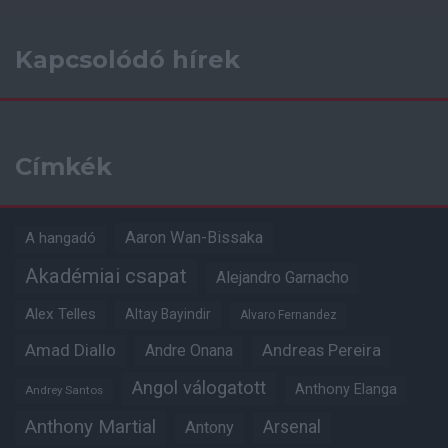
Kapcsolódó hírek
Címkék
Aaron Wan-Bissaka
A hangadó
Akadémiai csapat
Alejandro Garnacho
Alex Telles
Altay Bayindir
Alvaro Fernandez
Amad Diallo
Andre Onana
Andreas Pereira
Angol válogatott
Anthony Elanga
Andrey Santos
Anthony Martial
Arsenal
Antony