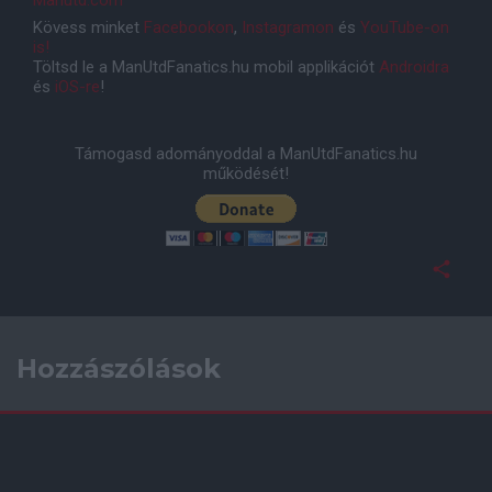
Manutd.com
Kövess minket
Facebookon
,
Instagramon
és
YouTube-on
is!
Töltsd le a ManUtdFanatics.hu mobil applikációt
Androidra
és
iOS-re
!
Támogasd adományoddal a ManUtdFanatics.hu
működését!
Hozzászólások