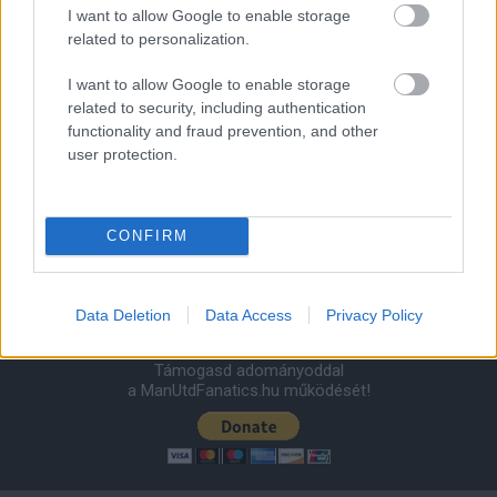
2026-08-08 17:00
I want to allow Google to enable storage
related to personalization.
1 nap 17 óra 27 perc 42 másodperc
I want to allow Google to enable storage
related to security, including authentication
Leeds United
vs
Manchester United
2026-08-12 20:30
functionality and fraud prevention, and other
user protection.
AC Milan
vs
Manchester United
2026-08-15 18:00
ELŐZŐ MÉRKŐZÉSEK
CONFIRM
Támogatás
Data Deletion
Data Access
Privacy Policy
Támogasd adományoddal
a ManUtdFanatics.hu működését!