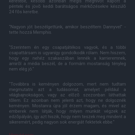
keretébe, késõbb azonban mégis meghívót kapott a
pénteki és jövõ keddi barátságos mérkõzésekre készülõ
24 fõs keretbe.
"Nagyon jót beszélgettünk, amikor beszéltem Dannyvel" -
tette hozzá Memphis.
"Szerintem én egy csapatjátékos vagyok, és a többi
csapattársam is ugyanígy gondolkodik rólam. Nem hiszem,
hogy egy nehéz szakaszában lennék a karrieremnek,
amirõl a média beszél, de a formám mostanság tényleg
nem elég jó."
"Továbbra is keményen dolgozom, mert nem tudtam
megmutatni azt a tudásomat, amelyet például a
világbajnokságon, vagy az elõzõ szezonban láthattak
tõlem. Ez azonban nem jelenti azt, hogy ne dolgoznék
keményen. Mostanra újra jól érzem magam, és mivel az
emberek nem látják, hogy milyen munkát végzek az
edzõpályán, így azt hiszik, hogy nem teszek meg mindent a
sikeremért, pedig nagyon sok energiát fektetek ebbe."