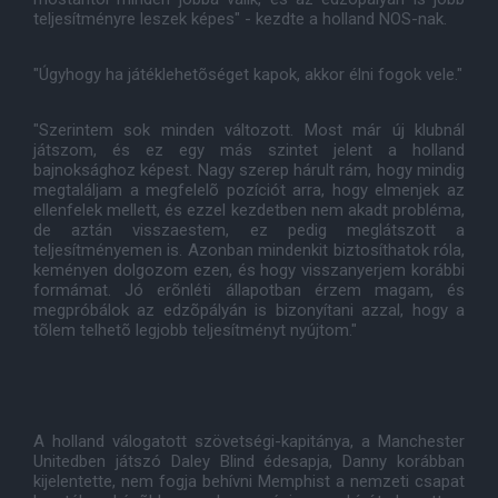
teljesítményre leszek képes" - kezdte a holland NOS-nak.
"Úgyhogy ha játéklehetõséget kapok, akkor élni fogok vele."
"Szerintem sok minden változott. Most már új klubnál
játszom, és ez egy más szintet jelent a holland
bajnoksághoz képest. Nagy szerep hárult rám, hogy mindig
megtaláljam a megfelelõ pozíciót arra, hogy elmenjek az
ellenfelek mellett, és ezzel kezdetben nem akadt probléma,
de aztán visszaestem, ez pedig meglátszott a
teljesítményemen is. Azonban mindenkit biztosíthatok róla,
keményen dolgozom ezen, és hogy visszanyerjem korábbi
formámat. Jó erõnléti állapotban érzem magam, és
megpróbálok az edzõpályán is bizonyítani azzal, hogy a
tõlem telhetõ legjobb teljesítményt nyújtom."
A holland válogatott szövetségi-kapitánya, a Manchester
Unitedben játszó Daley Blind édesapja, Danny korábban
kijelentette, nem fogja behívni Memphist a nemzeti csapat