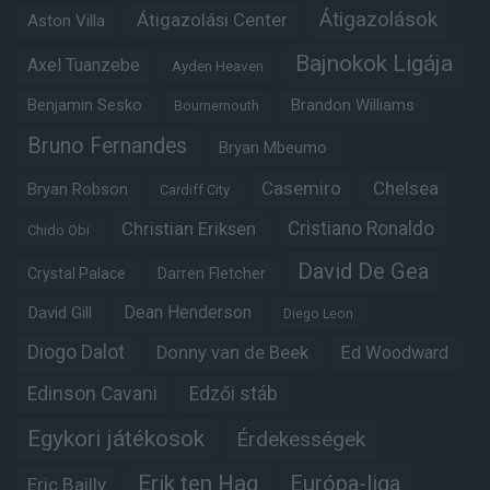
Átigazolások
Átigazolási Center
Aston Villa
Bajnokok Ligája
Axel Tuanzebe
Ayden Heaven
Benjamin Sesko
Brandon Williams
Bournemouth
Bruno Fernandes
Bryan Mbeumo
Casemiro
Chelsea
Bryan Robson
Cardiff City
Christian Eriksen
Cristiano Ronaldo
Chido Obi
David De Gea
Crystal Palace
Darren Fletcher
Dean Henderson
David Gill
Diego Leon
Diogo Dalot
Donny van de Beek
Ed Woodward
Edinson Cavani
Edzői stáb
Egykori játékosok
Érdekességek
Erik ten Hag
Európa-liga
Eric Bailly