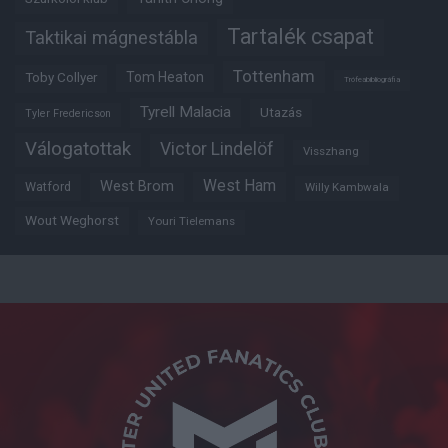
Tartalék csapat
Taktikai mágnestábla
Tottenham
Tom Heaton
Toby Collyer
Trófeabibliográfia
Tyrell Malacia
Utazás
Tyler Fredericson
Válogatottak
Victor Lindelöf
Visszhang
West Ham
West Brom
Watford
Willy Kambwala
Wout Weghorst
Youri Tielemans