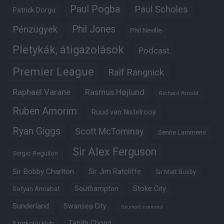
Paul Pogba
Paul Scholes
Patrick Dorgu
Phil Jones
Pénzügyek
Phil Neville
Pletykák, átigazolások
Podcast
Premier League
Ralf Rangnick
Raphaël Varane
Rasmus Højlund
Richard Arnold
Ruben Amorim
Ruud van Nistelrooy
Ryan Giggs
Scott McTominay
Senne Lammens
Sir Alex Ferguson
Sergio Reguilon
Sir Bobby Charlton
Sir Jim Ratcliffe
Sir Matt Busby
Southampton
Stoke City
Sofyan Amrabat
Sunderland
Swansea City
Szurkoló szemmel
Tahith Chong
Szurkolói klub