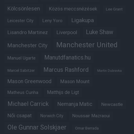
Kölcsönlesen
Közös meccsnézések
Lee Grant
Ligakupa
Leny Yoro
Leicester City
Luke Shaw
Lisandro Martinez
Liverpool
Manchester United
Manchester City
Manutdfanatics.hu
Manuel Ugarte
Marcus Rashford
Marcel Sabitzer
Martin Dubravka
Mason Greenwood
Mason Mount
Matheus Cunha
Matthijs de Ligt
Michael Carrick
Nemanja Matic
Newcastle
Női csapat
Noussair Mazraoui
Norwich City
Ole Gunnar Solskjaer
Omar Berrada