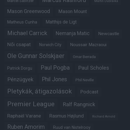
Marcus Rashford
Marcel Sabitzer
Martin Dubravka
Mason Greenwood
Mason Mount
Matheus Cunha
Matthijs de Ligt
Michael Carrick
Nemanja Matic
Newcastle
Női csapat
Noussair Mazraoui
Norwich City
Ole Gunnar Solskjaer
Omar Berrada
Paul Pogba
Paul Scholes
Patrick Dorgu
Phil Jones
Pénzügyek
Phil Neville
Pletykák, átigazolások
Podcast
Premier League
Ralf Rangnick
Raphaël Varane
Rasmus Højlund
Richard Arnold
Ruben Amorim
Ruud van Nistelrooy