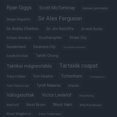
Ryan Giggs
Scott McTominay
Senne Lammens
Sir Alex Ferguson
Sergio Reguilon
Sir Bobby Charlton
Sir Jim Ratcliffe
Sir Matt Busby
Southampton
Stoke City
Sofyan Amrabat
Sunderland
Swansea City
Szurkoló szemmel
Tahith Chong
Szurkolói klub
Tartalék csapat
Taktikai mágnestábla
Tottenham
Tom Heaton
Toby Collyer
Trófeabibliográfia
Tyrell Malacia
Utazás
Tyler Fredericson
Válogatottak
Victor Lindelöf
Visszhang
West Ham
West Brom
Watford
Willy Kambwala
Wout Weghorst
Youri Tielemans