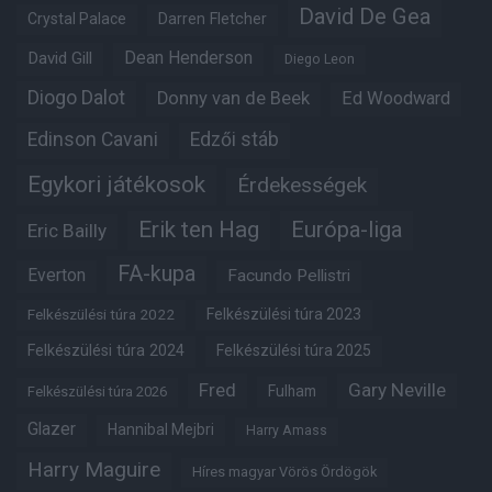
David De Gea
Crystal Palace
Darren Fletcher
Dean Henderson
David Gill
Diego Leon
Diogo Dalot
Donny van de Beek
Ed Woodward
Edinson Cavani
Edzői stáb
Egykori játékosok
Érdekességek
Erik ten Hag
Európa-liga
Eric Bailly
FA-kupa
Everton
Facundo Pellistri
Felkészülési túra 2022
Felkészülési túra 2023
Felkészülési túra 2024
Felkészülési túra 2025
Fred
Gary Neville
Fulham
Felkészülési túra 2026
Glazer
Hannibal Mejbri
Harry Amass
Harry Maguire
Híres magyar Vörös Ördögök