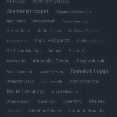
Aaron Wan-Bissaka
A hangadó
Akadémiai csapat
Alejandro Garnacho
Alex Telles
Altay Bayindir
Alvaro Fernandez
Amad Diallo
Andre Onana
Andreas Pereira
Angol válogatott
Anthony Elanga
Andrey Santos
Anthony Martial
Arsenal
Antony
Átigazolások
Átigazolási Center
Aston Villa
Bajnokok Ligája
Axel Tuanzebe
Ayden Heaven
Benjamin Sesko
Brandon Williams
Bournemouth
Bruno Fernandes
Bryan Mbeumo
Casemiro
Chelsea
Bryan Robson
Cardiff City
Christian Eriksen
Cristiano Ronaldo
Chido Obi