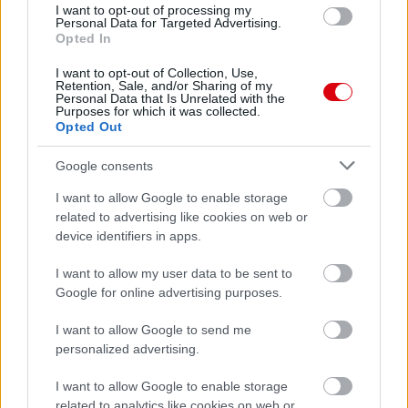
I want to opt-out of processing my
Personal Data for Targeted Advertising.
Opted In
Meccs Center
I want to opt-out of Collection, Use,
Retention, Sale, and/or Sharing of my
Personal Data that Is Unrelated with the
Purposes for which it was collected.
Paris Saint-Germain
vs
Opted Out
Manchester United
Google consents
Felkészülési szezon 4. mérkőzés
I want to allow Google to enable storage
Nya Ullevi, Göteborg
related to advertising like cookies on web or
2026-08-08 17:00
device identifiers in apps.
I want to allow my user data to be sent to
Google for online advertising purposes.
Leeds United
vs
Manchester United
2026-08-12 20:30
AC Milan
I want to allow Google to send me
vs
Manchester United
2026-08-15 18:00
personalized advertising.
ELŐZŐ MÉRKŐZÉSEK
I want to allow Google to enable storage
related to analytics like cookies on web or