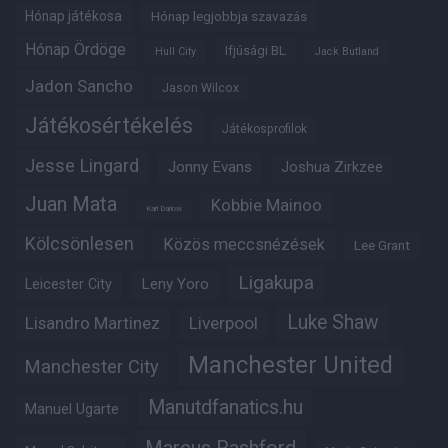
Hónap játékosa
Hónap legjobbja szavazás
Hónap Ördöge
Ifjúsági BL
Hull City
Jack Butland
Jadon Sancho
Jason Wilcox
Játékosértékelés
Játékosprofilok
Jesse Lingard
Jonny Evans
Joshua Zirkzee
Juan Mata
Kobbie Mainoo
Karl Darlow
Kölcsönlesen
Közös meccsnézések
Lee Grant
Ligakupa
Leny Yoro
Leicester City
Luke Shaw
Lisandro Martinez
Liverpool
Manchester United
Manchester City
Manutdfanatics.hu
Manuel Ugarte