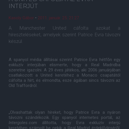
INTERJÚT
Kasoly Gábor
•
2011. január. 25. 21:27
A Manchester United cáfolta azokat a
híreszteléseket, amelyek szerint Patrice Evra távozni
készül.
A spanyol média állításai szerint Patrice Evra hétfõn egy
exkluzív interjúban elismerte, hogy a Real Madridba
szeretne igazolni. A 29 éves játékos, aki 2006 januárjában
csatlakozott a United keretéhez a Monaco csapatától
cáfolta a hírt, és elmondta, esze ágában sincs távozni az
Old Traffordról.
„Olvashattak olyan híreket, hogy Patrice Evra a nyáron
távozni szándékozik. Egy spanyol internetes portál, az
Intergoles.com
állította, hogy Evra exkluzív interjú
keretében számolt be nekik a Real Madrid érdeklõdésérõl.