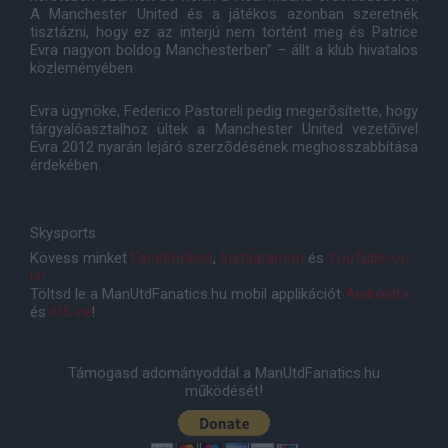
A Manchester United és a játékos azonban szeretnék
tisztázni, hogy ez az interjú nem történt meg és Patrice
Evra nagyon boldog Manchesterben” – állt a klub hivatalos
közleményében.
Evra ügynöke, Federico Pastoreli pedig megerõsítette, hogy
tárgyalóasztalhoz ültek a Manchester United vezetõivel
Evra 2012 nyarán lejáró szerzõdésének meghosszabbítása
érdekében.
Skysports
Kövess minket
Facebookon
,
Instagramon
és
YouTube-on
is!
Töltsd le a ManUtdFanatics.hu mobil applikációt
Androidra
és
iOS-re
!
Támogasd adományoddal a ManUtdFanatics.hu
működését!