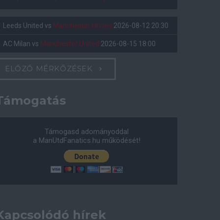
Leeds United
vs
Manchester United
2026-08-12 20:30
AC Milan
vs
Manchester United
2026-08-15 18:00
ELŐZŐ MÉRKŐZÉSEK
Támogatás
Támogasd adományoddal
a ManUtdFanatics.hu működését!
Kapcsolódó hírek