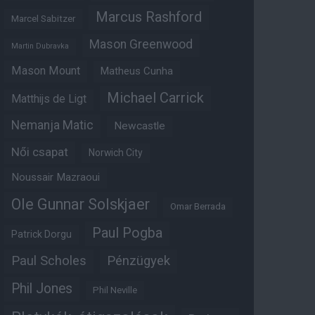
Marcus Rashford
Marcel Sabitzer
Mason Greenwood
Martin Dubravka
Mason Mount
Matheus Cunha
Michael Carrick
Matthijs de Ligt
Nemanja Matic
Newcastle
Női csapat
Norwich City
Noussair Mazraoui
Ole Gunnar Solskjaer
Omar Berrada
Paul Pogba
Patrick Dorgu
Paul Scholes
Pénzügyek
Phil Jones
Phil Neville