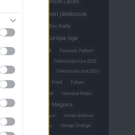
Edinson Cavani
Ed Woodward
Egykori játékosok
Edzői stáb
Érdekességek
Eric Bailly
Erik ten Hag
Európa-liga
FA-kupa
Everton
Facundo Pellistri
Felkészülési túra 2022
Felkészülési túra 2023
Felkészülési túra 2024
Felkészülési túra 2025
Fred
Fulham
Felkészülési túra 2026
Gary Neville
Glazer
Hannibal Mejbri
Harry Maguire
Harry Amass
Hónap játékosa
Híres magyar Vörös Ördögök
Hónap Ördöge
Hónap legjobbja szavazás