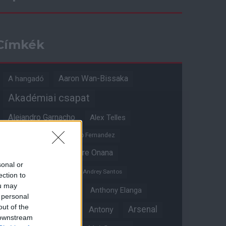
Címkék
Aaron Wan-Bissaka
A hangadó
Akadémiai csapat
Alejandro Garnacho
Alex Telles
Altay Bayindir
Alvaro Fernandez
Amad Diallo
Andre Onana
sonal or
Andreas Pereira
Andrey Santos
ection to
ou may
Angol válogatott
Anthony Elanga
 personal
out of the
Anthony Martial
Arsenal
Antony
 downstream