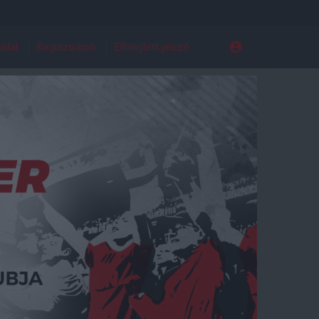
ldal
Regisztráció
Elfelejtett jelszó