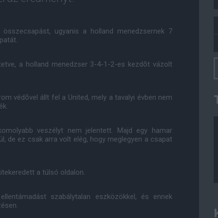
az összecsapást, ugyanis a holland menedzsernek 7
patát.
ntetve, a holland menedzser 3-4-1-2-es kezdõt vázolt
árom védõvel állt fel a United, mely a tavalyi évben nem
ék.
 komolyabb veszélyt nem jelentett. Majd egy hamar
l, de ez csak arra volt elég, hogy meglegyen a csapat
itekeredett a túlsó oldalon.
ellentámadást szabálytalan eszközökkel, és ennek
zésen.