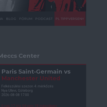
IA
BLOG
FÓRUM
PODCAST
PL TIPPVERSENY
Meccs Center
Paris Saint-Germain
vs
Manchester United
Felkészülési szezon 4. mérkőzés
Nya Ullevi, Göteborg
2026-08-08 17:00
0 nap 17 óra 54 perc 17 másodperc