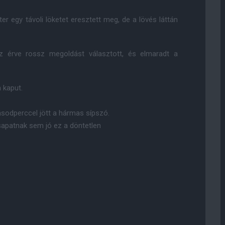
er egy távoli löketet eresztett meg, de a lövés láttán
oz érve rossz megoldást választott, és elmaradt a
a kaput.
ásodperccel jött a hármas sípszó.
sapatnak sem jó ez a döntetlen