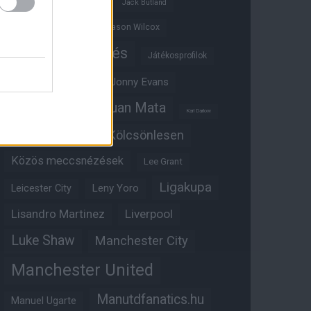
Ifjúsági BL
Hull City
Jack Butland
Jadon Sancho
Jason Wilcox
Játékosértékelés
Játékosprofilok
Jesse Lingard
Jonny Evans
Juan Mata
Joshua Zirkzee
Karl Darlow
Kölcsönlesen
Kobbie Mainoo
Közös meccsnézések
Lee Grant
Ligakupa
Leny Yoro
Leicester City
Lisandro Martinez
Liverpool
Luke Shaw
Manchester City
Manchester United
Manutdfanatics.hu
Manuel Ugarte