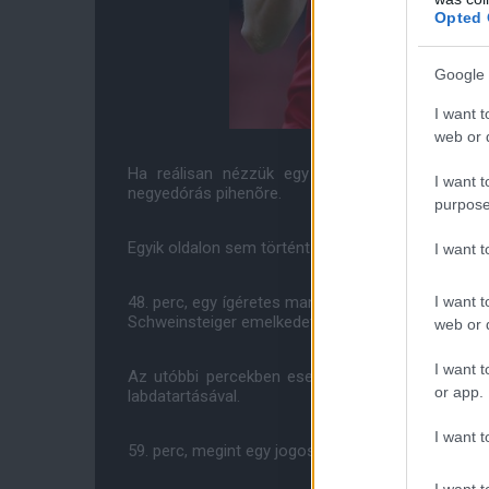
Opted 
Google 
I want t
web or d
Ha reálisan nézzük egy kiegyenlített elsõ fé
I want t
negyedórás pihenõre.
purpose
Egyik oldalon sem történt változtatás a félidõben.
I want 
I want t
48. perc, egy ígéretes manchesteri szabadrúgás az
Schweinsteiger emelkedett a legmagasabbra, és a dá
web or d
I want t
Az utóbbi percekben eseménytelenül, fõként a 
or app.
labdatartásával.
I want t
59. perc, megint egy jogos szabadot kapott a United
I want t