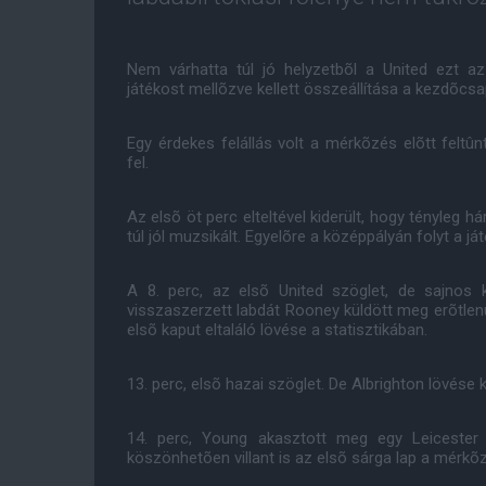
Nem várhatta túl jó helyzetbõl a United ezt 
játékost mellõzve kellett összeállítása a kezdõcsa
Egy érdekes felállás volt a mérkõzés elõtt feltû
fel.
Az elsõ öt perc elteltével kiderült, hogy tényleg h
túl jól muzsikált. Egyelõre a középpályán folyt a ját
A 8. perc, az elsõ United szöglet, de sajnos
visszaszerzett labdát Rooney küldött meg erõtlenü
elsõ kaput eltaláló lövése a statisztikában.
13. perc, elsõ hazai szöglet. De Albrighton lövése k
14. perc, Young akasztott meg egy Leicester 
köszönhetõen villant is az elsõ sárga lap a mérkõ