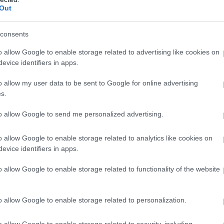
Out
consents
o allow Google to enable storage related to advertising like cookies on
evice identifiers in apps.
lidõ után a csapatok az 1-1 tudatában mehetnek a
o allow my user data to be sent to Google for online advertising
s.
to allow Google to send me personalized advertising.
o allow Google to enable storage related to analytics like cookies on
 ellenfél 16-osának szélérõl. Melyet Young végzett el,
n hálóõrnek kellett kiütnie a labdát a gólvonalról.
evice identifiers in apps.
o allow Google to enable storage related to functionality of the website
középpályán ment a játék, túlnyomórészt a vendégek
o allow Google to enable storage related to personalization.
. Young beívelését a védõk fejelték ki.
o allow Google to enable storage related to security, including