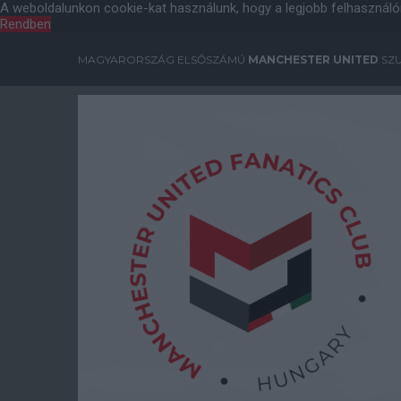
A weboldalunkon cookie-kat használunk, hogy a legjobb felhasználó
Rendben
MAGYARORSZÁG ELSŐSZÁMÚ
MANCHESTER UNITED
SZU