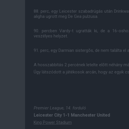
88. perc, egy Leicester szabadrúgás után Drinkwat
aligha ugrott meg De Gea pulzusa.
90. percben Vardy-t ugratták ki, de a 16-osh
veszélyes helyzet.
91. perc, egy Darmian sistergõs, de nem találta el 
A hosszabbítás 2 percének letelte elõtt néhány m
Úgy látszódott a játékosok arcán, hogy az egyik c
Premier League, 14. forduló
Leicester City 1-1 Manchester United
King Power Stadium