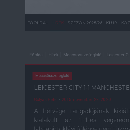
FŐOLDAL
HÍREK
SZEZON 2025/26
KLUB
KÖZ
Főoldal
Hírek
Meccsösszefoglaló
Leicester C
Meccsösszefoglaló
LEICESTER CITY 1-1 MANCHEST
Gulyás Péter
•
2015. november. 28. 20:20
A hétvége rangadójának kikiá
kialakult az 1-1-es végere
labdabirtoklási fölénye nem tükrö