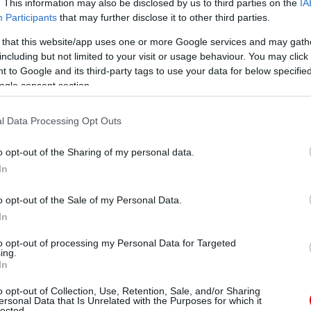
. This information may also be disclosed by us to third parties on the
IA
 kapus ismét a helyén volt.
Participants
that may further disclose it to other third parties.
 that this website/app uses one or more Google services and may gath
 kanyarintotta befelé a labdát, és Okazakit lerázva
including but not limited to your visit or usage behaviour. You may click 
tott. Ezzel a német megszerezte elsõ gólját vörös
 to Google and its third-party tags to use your data for below specifi
ogle consent section.
l Data Processing Opt Outs
o opt-out of the Sharing of my personal data.
In
o opt-out of the Sale of my Personal Data.
In
to opt-out of processing my Personal Data for Targeted
ing.
In
o opt-out of Collection, Use, Retention, Sale, and/or Sharing
ersonal Data that Is Unrelated with the Purposes for which it
lected.