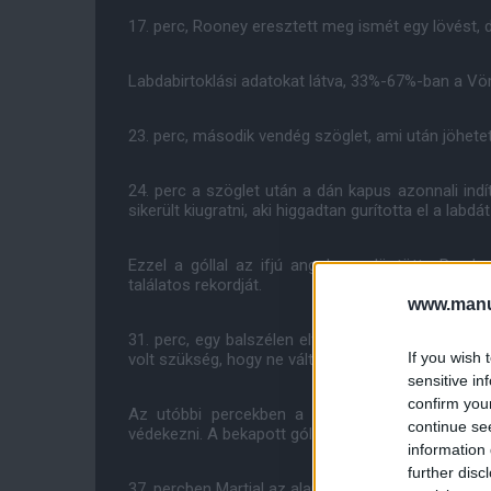
17. perc, Rooney eresztett meg ismét egy lövést
Labdabirtoklási adatokat látva, 33%-67%-ban a Vö
23. perc, második vendég szöglet, ami után jöhetet
24. perc a szöglet után a dán kapus azonnali in
sikerült kiugratni, aki higgadtan gurította el a labd
Ezzel a góllal az ifjú angol megdöntötte Ruud
találatos rekordját.
www.manut
31. perc, egy balszélen elfutó Leicester játékos 
If you wish 
volt szükség, hogy ne változzon az eredmény.
sensitive in
confirm you
Az utóbbi percekben a Rókák átvették a játék 
continue se
védekezni. A bekapott góltól kicsit nehezen rázódot
information 
further disc
37. percben Martial az alapvonalig levitte a labdát