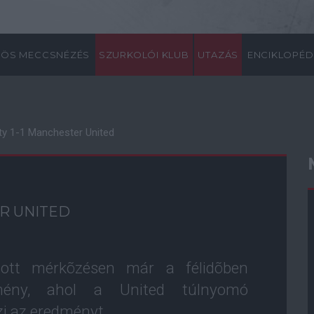
ÖS MECCSNÉZÉS
SZURKOLÓI KLUB
UTAZÁS
ENCIKLOPÉD
ity 1-1 Manchester United
ER UNITED
ltott mérkõzésen már a félidõben
dmény, ahol a United túlnyomó
zi az eredményt.