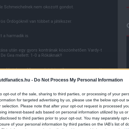
, de Schmeichelnek nem okozott gondot.
rös Ördögöknél van többet a játékszer.
t a harmadik is.
dítása után egy gyors kontrának köszönhetõen Vardy-t
át De Gea mellett. 1-0 a Rókáknak!!
 van Nistelrroy 10 egymást követõ meccsen szerzett
dfanatics.hu -
Do Not Process My Personal Information
pontosan ívelt be a kapu elé, és De Gea nagy védésére
to opt-out of the sale, sharing to third parties, or processing of your per
formation for targeted advertising by us, please use the below opt-out s
r selection. Please note that after your opt-out request is processed y
irányítását. A megszerzett gól után sem álltak be
eing interest-based ads based on personal information utilized by us or
t fel a United.
disclosed to third parties prior to your opt-out. You may separately opt-
losure of your personal information by third parties on the IAB’s list of
, és ott kicsiben játszotta meg Schweinsteigert, hátha a