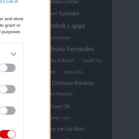
Átigazolási Center
B’s List of
Aston Villa
Átigazolások
Axel Tuanzebe
er and store
Bajnokok Ligája
to grant or
Ayden Heaven
ed purposes
Benjamin Sesko
Bournemouth
Bruno Fernandes
Brandon Williams
Bryan Mbeumo
Bryan Robson
Cardiff City
Casemiro
Chelsea
Chido Obi
Christian Eriksen
Cristiano Ronaldo
Crystal Palace
Darren Fletcher
David De Gea
David Gill
Dean Henderson
Diego Leon
Diogo Dalot
Donny van de Beek