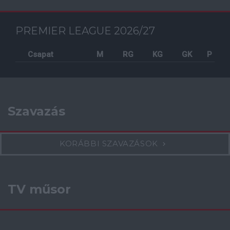
PREMIER LEAGUE 2026/27
Csapat
M
RG
KG
GK
P
Szavazás
KORÁBBI SZAVAZÁSOK
TV műsor