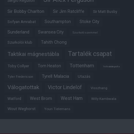
Sergio Reguilon
Sir Bobby Charlton
Sir Jim Ratcliffe
Sir Matt Busby
Southampton
Stoke City
Sofyan Amrabat
Sunderland
Swansea City
Szurkoló szemmel
Tahith Chong
Szurkolói klub
Tartalék csapat
Taktikai mágnestábla
Tottenham
Tom Heaton
Toby Collyer
Trófeabibliográfia
Tyrell Malacia
Utazás
Tyler Fredericson
Válogatottak
Victor Lindelöf
Visszhang
West Ham
West Brom
Watford
Willy Kambwala
Wout Weghorst
Youri Tielemans