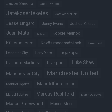
Jadon Sancho
Jason Wilcox
Játékosértékelés
Játékosprofilok
Jesse Lingard
Jonny Evans
Joshua Zirkzee
Juan Mata
Kobbie Mainoo
Karl Darlow
Kölcsönlesen
Közös meccsnézések
Lee Grant
Ligakupa
Leny Yoro
Leicester City
Luke Shaw
Lisandro Martinez
Liverpool
Manchester United
Manchester City
Manutdfanatics.hu
Manuel Ugarte
Marcus Rashford
Marcel Sabitzer
Martin Dubravka
Mason Greenwood
Mason Mount