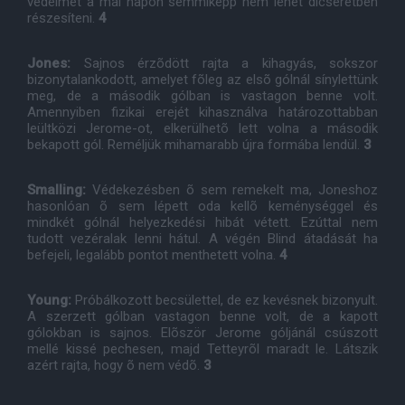
védelmet a mai napon semmiképp nem lehet dicséretben
részesíteni.
4
Jones:
Sajnos érzõdött rajta a kihagyás, sokszor
bizonytalankodott, amelyet fõleg az elsõ gólnál sínylettünk
meg, de a második gólban is vastagon benne volt.
Amennyiben fizikai erejét kihasználva határozottabban
leültközi Jerome-ot, elkerülhetõ lett volna a második
bekapott gól. Reméljük mihamarabb újra formába lendül.
3
Smalling:
Védekezésben õ sem remekelt ma, Joneshoz
hasonlóan õ sem lépett oda kellõ keménységgel és
mindkét gólnál helyezkedési hibát vétett. Ezúttal nem
tudott vezéralak lenni hátul. A végén Blind átadását ha
befejeli, legalább pontot menthetett volna.
4
Young:
Próbálkozott becsülettel, de ez kevésnek bizonyult.
A szerzett gólban vastagon benne volt, de a kapott
gólokban is sajnos. Elõször Jerome góljánál csúszott
mellé kissé pechesen, majd Tetteyrõl maradt le. Látszik
azért rajta, hogy õ nem védõ.
3