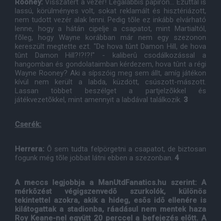
Rooney:
Visszatért a vezér! Legalábbis papíron... Ezúttal is
lassú, körülményes volt, sokat reklamált és hisztériázott,
nem tudott vezér alak lenni. Pedig tõle ez inkább elvárható
lenne, hogy a hátán cipelje a csapatot, mint Martialtól,
fõleg, hogy Wayne korábban már nem egy szezonon
kereszült megtette ezt. "De hova tûnt Damon Hill, de hova
tûnt Damon Hill?!?!?!" - kaliberû csodálkozással a
hangomban és gondolataimban kérdezem, hova tûnt a régi
Wayne Rooney? Aki a sípszóig meg sem állt, amíg játékon
kívül nem került a labda, küzdött, csúszott-mászott.
Lassan többet beszélget a partjelzõkkel és
játékvezetõkkel, mint amennyit a labdával találkozik.
3
Cserék:
Herrera:
Õ sem tudta felpörgetni a csapatot, de biztosan
fogunk még tõle jobbat látni ebben a szezonban.
4
A meccs legjobbja a ManUtdFanatics.hu szerint: A
mérkõzést végigszenvedõ szurkolók, különös
tekintettel azokra, akik a hideg, esõs idõ ellenére is
kilátogattak a stadionba, ráadásul nem mentek haza
Roy Keane-nel együtt 20 perccel a befejezés elõtt. A