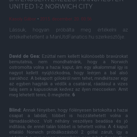
UNITED 1-2 NORWICH CITY
Kasoly Gábor
•
2015. december. 20. 00:56
Lássuk, hogyan próbálta meg értékelni az
értékelhetetlent a ManUtdFanatics.hu szerkesztõje.
David de Gea:
Ezúttal nem kellett különösebb bravúrokat
bemutatnia, nem mondhatnánk, hogy a Norwich
ostromolta volna a hazai kaput, ám egy alkalommal így is
nagyot kellett nyújtózkodnia, hogy leérjen a bal alsó
sarokhoz. A bekapott gólokról nem tehet, mindkétszer egy
az egyben hagyták a védõk a csatárral, ráadásul a vizes
talaj sem a kapusoknak kedvez az ilyen meccseken. Amit
meg lehetett tenni, õ megtette.
6
Blind:
Annak fényében, hogy fölényesen birtokolta a hazai
csapat a labdát, többet is hozzátehetett volna a
támadásokhoz. Volt néhány veszélyes beadása és jó
indítása, de ennél talán többet is tehetett volna. A 4 kaput
eltaláló Norwich próbálkozásból 2 góllal zárult, így a