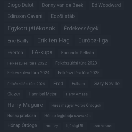
Diogo Dalot
Donny van de Beek
Ed Woodward
Edinson Cavani
Edzői stáb
Egykori játékosok
Érdekességek
Erik ten Hag
Európa-liga
Eric Bailly
FA-kupa
Everton
Facundo Pellistri
Felkészülési túra 2022
Felkészülési túra 2023
Felkészülési túra 2024
Felkészülési túra 2025
Fred
Gary Neville
Fulham
Felkészülési túra 2026
Glazer
Hannibal Mejbri
Harry Amass
Harry Maguire
Híres magyar Vörös Ördögök
Hónap játékosa
Hónap legjobbja szavazás
Hónap Ördöge
Ifjúsági BL
Hull City
Jack Butland