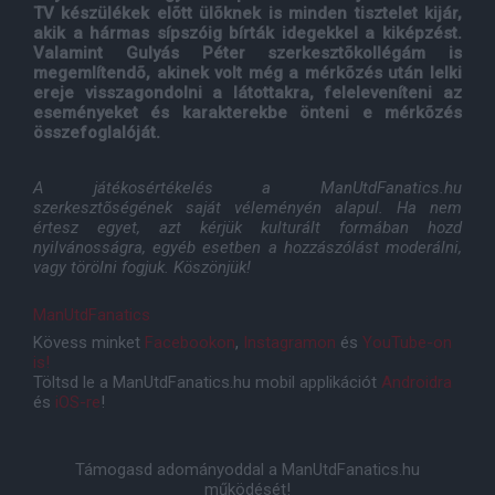
TV készülékek elõtt ülõknek is minden tisztelet kijár,
akik a hármas sípszóig bírták idegekkel a kiképzést.
Valamint Gulyás Péter szerkesztõkollégám is
megemlítendõ, akinek volt még a mérkõzés után lelki
ereje visszagondolni a látottakra, feleleveníteni az
eseményeket és karakterekbe önteni e mérkõzés
összefoglalóját.
A játékosértékelés a ManUtdFanatics.hu
szerkesztõségének saját véleményén alapul. Ha nem
értesz egyet, azt kérjük kulturált formában hozd
nyilvánosságra, egyéb esetben a hozzászólást moderálni,
vagy törölni fogjuk. Köszönjük!
ManUtdFanatics
Kövess minket
Facebookon
,
Instagramon
és
YouTube-on
is!
Töltsd le a ManUtdFanatics.hu mobil applikációt
Androidra
és
iOS-re
!
Támogasd adományoddal a ManUtdFanatics.hu
működését!