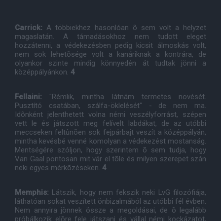
Carrick:
A többiekhez hasonlóan õ sem volt a helyzet
magaslatán. A támadásokhoz nem tudott eleget
hozzátenni, a védekezésben pedig kicsit álmoskás volt,
nem sok lehetõsége volt a kanáriknak a kontrára, de
olyankor szinte mindig könnyedén át tudtak jönni a
középpályánkon.
4
Fellaini:
"Rémlik, mintha látnám termetes növését.
Pusztító csatában, szálfa-öklelését" - de nem ma.
Idõnként jelenthetett volna némi veszélyforrást, szépen
vett le és játszott meg felívelt labdákat, de az utóbbi
meccseken feltûnõen sok fejpárbajt veszít a középpályán,
mintha kevésbé venné komolyan a védekezést mostanság.
Mentségére szóljon, hogy szerintem õ sem tudja, hogy
Van Gaal pontosan mit vár el tõle és milyen szerepet szán
neki egyes mérkõzéseken.
4
Memphis:
Látszik, hogy nem fekszik neki LvG filozófiája,
láthatóan sokat veszített önbizalmából az utóbbi fél évben.
Nem annyira jönnek össze a megoldásai, de õ legalább
próbálkozik elõre fele játszani és vállal némi kockázatot,