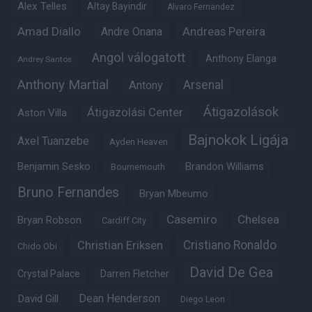
Alex Telles
Altay Bayindir
Alvaro Fernandez
Amad Diallo
Andre Onana
Andreas Pereira
Angol válogatott
Anthony Elanga
Andrey Santos
Anthony Martial
Arsenal
Antony
Átigazolások
Átigazolási Center
Aston Villa
Bajnokok Ligája
Axel Tuanzebe
Ayden Heaven
Benjamin Sesko
Brandon Williams
Bournemouth
Bruno Fernandes
Bryan Mbeumo
Casemiro
Chelsea
Bryan Robson
Cardiff City
Christian Eriksen
Cristiano Ronaldo
Chido Obi
David De Gea
Crystal Palace
Darren Fletcher
Dean Henderson
David Gill
Diego Leon