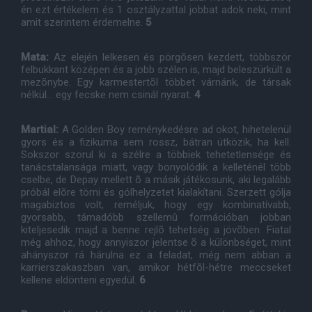
én ezt értékelem és 1 osztályzattal jobbat adok neki, mint
amit szerintem érdemelne.
5
Mata:
Az elején lelkesen és pörgõsen kezdett, többször
felbukkant középen és a jobb szélen is, majd beleszürkült a
mezõnybe. Egy karmestertõl többet várnánk, de társak
nélkül... egy fecske nem csinál nyarat.
4
Martial:
A Golden Boy reménykedésre ad okot, hihetelenül
gyors és a fizikuma sem rossz, bátran ütközik, ha kell.
Sokszor szorul ki a szélre a többiek tehetetlensége és
tanácstalansága miatt, vagy bonyolódik a kelleténél több
cselbe, de Depay mellett õ a másik játékosunk, aki legalább
próbál elõre törni és gólhelyzetet kialakítani. Szerzett gólja
magabiztos volt, reméljük, hogy egy kombinatívabb,
gyorsabb, támadóbb szellemû formációban jobban
kiteljesedik majd a benne rejlõ tehetség a jövõben. Fiatal
még ahhoz, hogy annyiszor jelentse õ a különbséget, mint
ahányszor rá hárulna ez a feladat, még nem abban a
karrierszakaszban van, amikor hétfõl-hétre meccseket
kellene eldönteni egyedül.
6