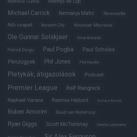
Matheus Cunha
Matthijs de Ligt
Michael Carrick
Nemanja Matic
Newcastle
Női csapat
Noussair Mazraoui
Norwich City
Ole Gunnar Solskjaer
Omar Berrada
Paul Pogba
Paul Scholes
Patrick Dorgu
Phil Jones
Pénzügyek
Phil Neville
Pletykák, átigazolások
Podcast
Premier League
Ralf Rangnick
Raphaël Varane
Rasmus Højlund
Richard Arnold
Ruben Amorim
Ruud van Nistelrooy
Ryan Giggs
Scott McTominay
Senne Lammens
Sir Alex Ferguson