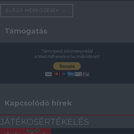
ELŐZŐ MÉRKŐZÉSEK
Támogatás
Támogasd adományoddal
a ManUtdFanatics.hu működését!
Kapcsolódó hírek
JÁTÉKOSÉRTÉKELÉS