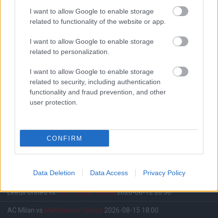
I want to allow Google to enable storage
related to functionality of the website or app.
I want to allow Google to enable storage
Meccs Center
related to personalization.
I want to allow Google to enable storage
related to security, including authentication
Paris Saint-Germain
vs
functionality and fraud prevention, and other
user protection.
Manchester United
Felkészülési szezon 4. mérkőzés
Nya Ullevi, Göteborg
CONFIRM
2026-08-08 17:00
1 nap 0 óra 14 perc 16 másodperc
Data Deletion
Data Access
Privacy Policy
Leeds United
vs
Manchester United
2026-08-12 20:30
AC Milan
vs
Manchester United
2026-08-15 18:00