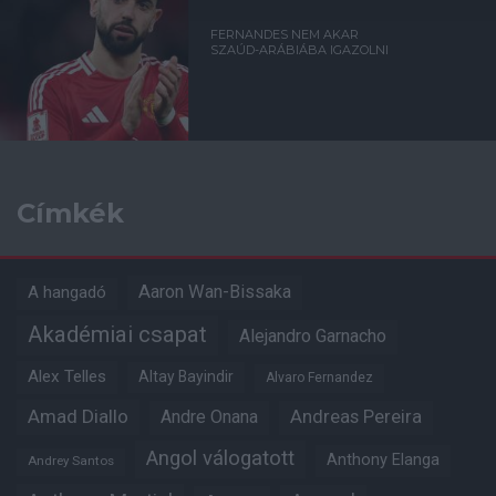
FERNANDES NEM AKAR
SZAÚD-ARÁBIÁBA IGAZOLNI
Címkék
Aaron Wan-Bissaka
A hangadó
Akadémiai csapat
Alejandro Garnacho
Alex Telles
Altay Bayindir
Alvaro Fernandez
Amad Diallo
Andre Onana
Andreas Pereira
Angol válogatott
Anthony Elanga
Andrey Santos