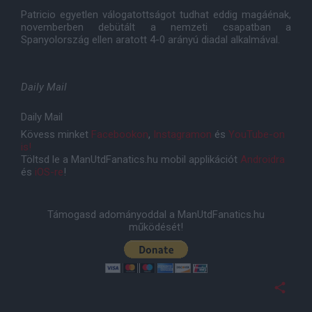
Patricio egyetlen válogatottságot tudhat eddig magáénak,
novemberben debütált a nemzeti csapatban a
Spanyolország ellen aratott 4-0 arányú diadal alkalmával.
Daily Mail
Daily Mail
Kövess minket
Facebookon
,
Instagramon
és
YouTube-on
is!
Töltsd le a ManUtdFanatics.hu mobil applikációt
Androidra
és
iOS-re
!
Támogasd adományoddal a ManUtdFanatics.hu
működését!