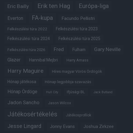
Erik ten Hag
Európa-liga
Eric Bailly
FA-kupa
Everton
Facundo Pellistri
Felkészülési túra 2022
Felkészülési túra 2023
Felkészülési túra 2024
Felkészülési túra 2025
Fred
Gary Neville
Fulham
Felkészülési túra 2026
Glazer
Hannibal Mejbri
Harry Amass
Harry Maguire
Híres magyar Vörös Ördögök
Hónap játékosa
Hónap legjobbja szavazás
Hónap Ördöge
Ifjúsági BL
Hull City
Jack Butland
Jadon Sancho
Jason Wilcox
Játékosértékelés
Játékosprofilok
Jesse Lingard
Jonny Evans
Joshua Zirkzee