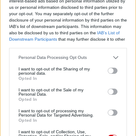
interest-based ads based on personal information utilized by
us or personal information disclosed to third parties prior to
your opt-out. You may separately opt-out of the further
Paris Saint-Germain
vs
disclosure of your personal information by third parties on the
IAB’s list of downstream participants. This information may
Manchester United
also be disclosed by us to third parties on the
IAB’s List of
Downstream Participants
that may further disclose it to other
Felkészülési szezon 4. mérkőzés
third parties.
Nya Ullevi, Göteborg
2026-08-08 17:00
Please note that this website/app uses one or more Google
Personal Data Processing Opt Outs
services and may gather and store information including but
1 nap 9 óra 54 perc 58 másodperc
not limited to your visit or usage behaviour. You may click to
I want to opt-out of the Sharing of my
personal data.
grant or deny consent to Google and its third-party tags to
Opted In
use your data for below specified purposes in below Google
Leeds United
vs
Manchester United
2026-08-12 20:30
consent section.
I want to opt-out of the Sale of my
Personal Data.
AC Milan
vs
Manchester United
2026-08-15 18:00
Opted In
ELŐZŐ MÉRKŐZÉSEK
I want to opt-out of processing my
Personal Data for Targeted Advertising.
Opted In
Támogatás
I want to opt-out of Collection, Use,
Retention, Sale, and/or Sharing of my