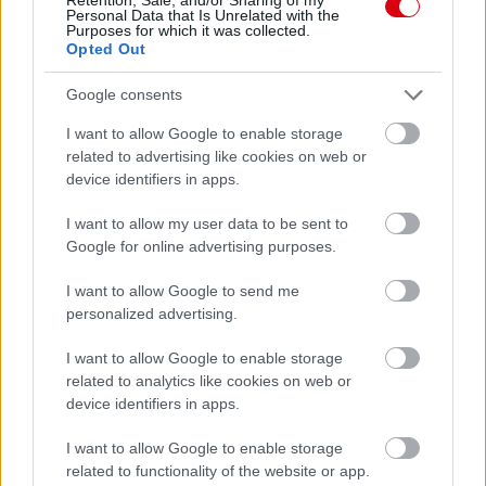
Personal Data that Is Unrelated with the
Purposes for which it was collected.
Opted Out
Támogasd adományoddal
a ManUtdFanatics.hu működését!
Google consents
I want to allow Google to enable storage
related to advertising like cookies on web or
device identifiers in apps.
I want to allow my user data to be sent to
Kapcsolódó hírek
Google for online advertising purposes.
I want to allow Google to send me
PLETYKÁK, ÁTIGAZOLÁSOK
personalized advertising.
I want to allow Google to enable storage
related to analytics like cookies on web or
device identifiers in apps.
ELŐREHALADOTT
TÁRGYALÁSOKAT FOLYTAT A
I want to allow Google to enable storage
UNITED TIELEMANSRÓL
related to functionality of the website or app.