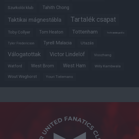
Tahith Chong
Szurkolói klub
Tartalék csapat
Taktikai mágnestábla
Tottenham
Tom Heaton
Toby Collyer
Trófeabibliográfia
Tyrell Malacia
Utazás
Tyler Fredericson
Válogatottak
Victor Lindelöf
Visszhang
West Ham
West Brom
Watford
Willy Kambwala
Wout Weghorst
Youri Tielemans