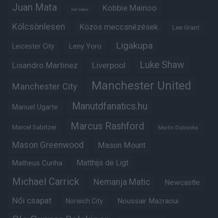
Juan Mata
Kobbie Mainoo
Karl Darlow
Kölcsönlesen
Közös meccsnézések
Lee Grant
Ligakupa
Leny Yoro
Leicester City
Luke Shaw
Lisandro Martinez
Liverpool
Manchester United
Manchester City
Manutdfanatics.hu
Manuel Ugarte
Marcus Rashford
Marcel Sabitzer
Martin Dubravka
Mason Greenwood
Mason Mount
Matheus Cunha
Matthijs de Ligt
Michael Carrick
Nemanja Matic
Newcastle
Női csapat
Noussair Mazraoui
Norwich City