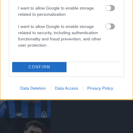
I want to allow Google to enable storage
related to personalization.
I want to allow Google to enable storage
related to security, including authentication
ANDREY SANTOSRÓL
functionality and fraud prevention, and other
MEGEGYEZETT A UNITED A
CHELSEA-VEL - SAJTÓHÍR
user protection.
CONFIRM
Data Deletion
Data Access
Privacy Policy
EGYEZSÉG SZÜLETETT
EDERSON VÉTELÁRÁBAN