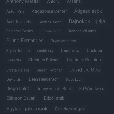
Anthony Martial
Arsenal
Antony
Átigazolások
Átigazolási Center
Aston Villa
Bajnokok Ligája
Axel Tuanzebe
Ayden Heaven
Benjamin Sesko
Brandon Williams
Bournemouth
Bruno Fernandes
Bryan Mbeumo
Casemiro
Chelsea
Bryan Robson
Cardiff City
Christian Eriksen
Cristiano Ronaldo
Chido Obi
David De Gea
Crystal Palace
Darren Fletcher
Dean Henderson
David Gill
Diego Leon
Diogo Dalot
Donny van de Beek
Ed Woodward
Edinson Cavani
Edzői stáb
Egykori játékosok
Érdekességek