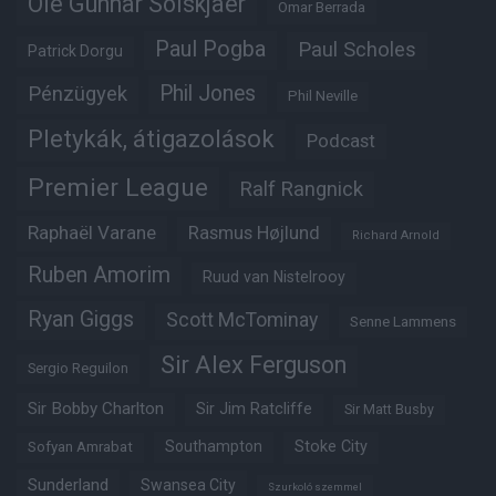
Ole Gunnar Solskjaer
Omar Berrada
Paul Pogba
Paul Scholes
Patrick Dorgu
Phil Jones
Pénzügyek
Phil Neville
Pletykák, átigazolások
Podcast
Premier League
Ralf Rangnick
Raphaël Varane
Rasmus Højlund
Richard Arnold
Ruben Amorim
Ruud van Nistelrooy
Ryan Giggs
Scott McTominay
Senne Lammens
Sir Alex Ferguson
Sergio Reguilon
Sir Bobby Charlton
Sir Jim Ratcliffe
Sir Matt Busby
Southampton
Stoke City
Sofyan Amrabat
Sunderland
Swansea City
Szurkoló szemmel