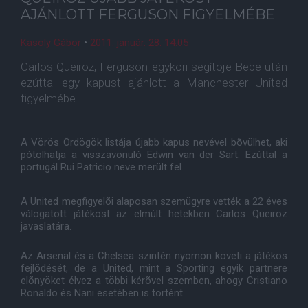
AJÁNLOTT FERGUSON FIGYELMÉBE
Kasoly Gábor
•
2011. január. 28. 14:05
Carlos Queiroz, Ferguson egykori segítõje Bebe után
ezúttal egy kapust ajánlott a Manchester United
figyelmébe.
A Vörös Ördögök listája újabb kapus nevével bõvülhet, aki
pótolhatja a visszavonuló Edwin van der Sart. Ezúttal a
portugál Rui Patricio neve merült fel.
A United megfigyelõi alaposan szemügyre vették a 22 éves
válogatott játékost az elmúlt hetekben Carlos Queiroz
javaslatára.
Az Arsenal és a Chelsea szintén nyomon követi a játékos
fejlõdését, de a United, mint a Sporting egyik partnere
elõnyöket élvez a többi kérõvel szemben, ahogy Cristiano
Ronaldo és Nani esetében is történt.