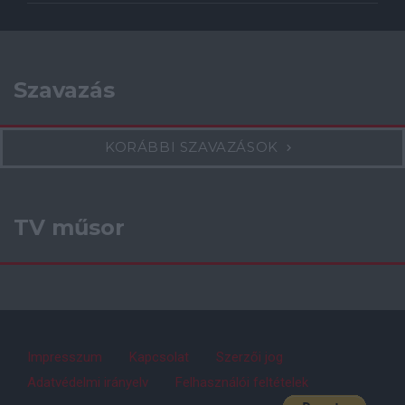
Szavazás
KORÁBBI SZAVAZÁSOK
TV műsor
Impresszum
Kapcsolat
Szerzői jog
Adatvédelmi irányelv
Felhasználói feltételek