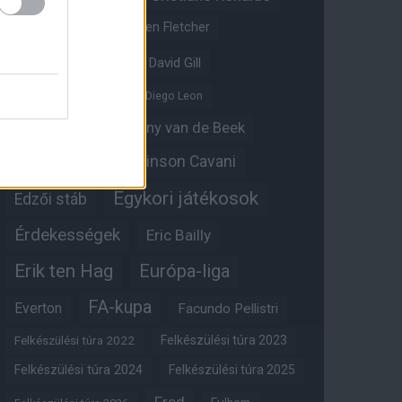
Crystal Palace
Darren Fletcher
David De Gea
David Gill
Dean Henderson
Diego Leon
Diogo Dalot
Donny van de Beek
Edinson Cavani
Ed Woodward
Egykori játékosok
Edzői stáb
Érdekességek
Eric Bailly
Erik ten Hag
Európa-liga
FA-kupa
Everton
Facundo Pellistri
Felkészülési túra 2022
Felkészülési túra 2023
Felkészülési túra 2024
Felkészülési túra 2025