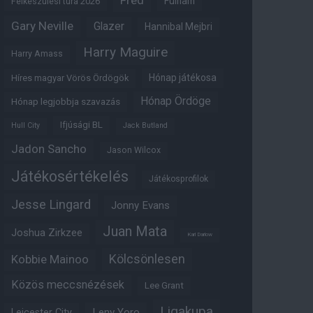
Fred
Fulham
Felkészülési túra 2026
Gary Neville
Glazer
Hannibal Mejbri
Harry Maguire
Harry Amass
Hónap játékosa
Híres magyar Vörös Ördögök
Hónap Ördöge
Hónap legjobbja szavazás
Ifjúsági BL
Hull City
Jack Butland
Jadon Sancho
Jason Wilcox
Játékosértékelés
Játékosprofilok
Jesse Lingard
Jonny Evans
Juan Mata
Joshua Zirkzee
Karl Darlow
Kölcsönlesen
Kobbie Mainoo
Közös meccsnézések
Lee Grant
Ligakupa
Leny Yoro
Leicester City