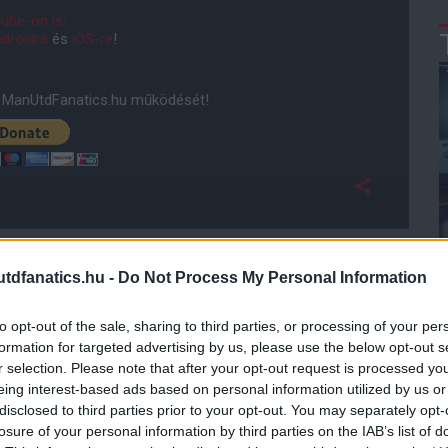
ube-on is!
droidra
és
iOS-re
!
ManUtdFanatics.hu működését!
dfanatics.hu -
Do Not Process My Personal Information
to opt-out of the sale, sharing to third parties, or processing of your per
formation for targeted advertising by us, please use the below opt-out s
r selection. Please note that after your opt-out request is processed y
eing interest-based ads based on personal information utilized by us or
disclosed to third parties prior to your opt-out. You may separately opt-
losure of your personal information by third parties on the IAB’s list of