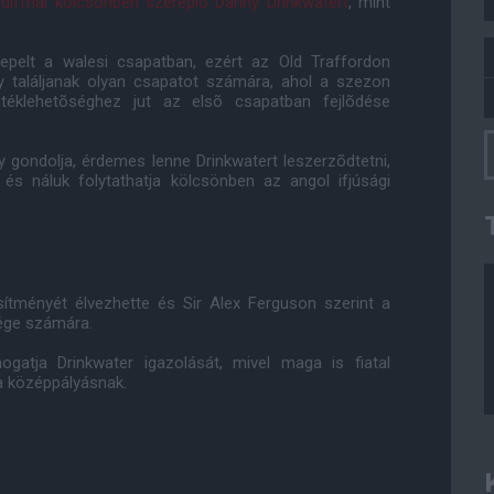
diffnál kölcsönben szereplõ Danny Drinkwatert
, mint
pelt a walesi csapatban, ezért az Old Traffordon
y találjanak olyan csapatot számára, ahol a szezon
átéklehetõséghez jut az elsõ csapatban fejlõdése
gondolja, érdemes lenne Drinkwatert leszerzõdtetni,
és náluk folytathatja kölcsönben az angol ifjúsági
sítményét élvezhette és Sir Alex Ferguson szerint a
sége számára.
atja Drinkwater igazolását, mivel maga is fiatal
 a középpályásnak.