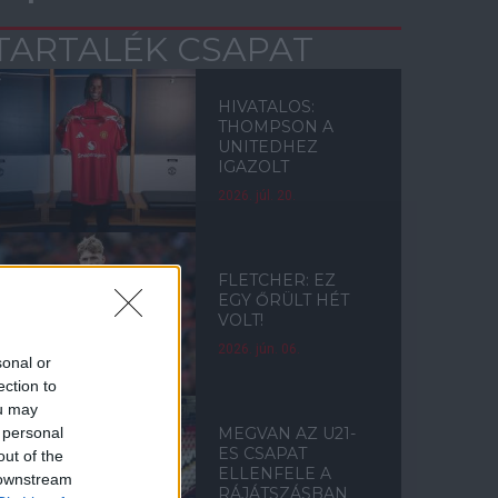
TARTALÉK CSAPAT
HIVATALOS:
THOMPSON A
UNITEDHEZ
IGAZOLT
2026. júl. 20.
FLETCHER: EZ
EGY ŐRÜLT HÉT
VOLT!
2026. jún. 06.
sonal or
ection to
ou may
 personal
MEGVAN AZ U21-
ES CSAPAT
out of the
ELLENFELE A
 downstream
RÁJÁTSZÁSBAN