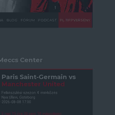
IA
BLOG
FÓRUM
PODCAST
PL TIPPVERSENY
Meccs Center
Paris Saint-Germain
vs
Manchester United
Felkészülési szezon 4. mérkőzés
Nya Ullevi, Göteborg
2026-08-08 17:00
2 nap 13 óra 33 perc 9 másodperc