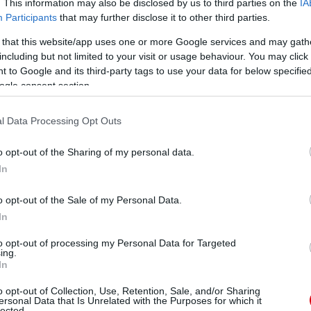
. This information may also be disclosed by us to third parties on the
IA
Participants
that may further disclose it to other third parties.
 that this website/app uses one or more Google services and may gath
including but not limited to your visit or usage behaviour. You may click 
 to Google and its third-party tags to use your data for below specifi
ogle consent section.
l Data Processing Opt Outs
o opt-out of the Sharing of my personal data.
In
o opt-out of the Sale of my Personal Data.
In
to opt-out of processing my Personal Data for Targeted
ing.
In
o opt-out of Collection, Use, Retention, Sale, and/or Sharing
ersonal Data that Is Unrelated with the Purposes for which it
lected.