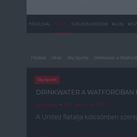
FŐOLDAL
HÍREK
SZEZON 2025/26
KLUB
KÖZ
Főoldal
Hírek
Sky Sports
Drinkwater a Watford
Sky Sports
DRINKWATER A WATFORDBAN 
Balog Attila
•
2011. január. 28. 18:05
A United fiatalja kölcsönben szer