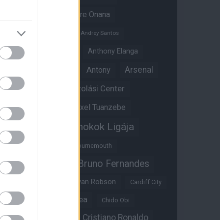
Amad Diallo
Andre Onana
Andreas Pereira
Andrey Santos
Angol válogatott
Anthony Elanga
Anthony Martial
Arsenal
Antony
Átigazolási Center
Aston Villa
Átigazolások
Axel Tuanzebe
Bajnokok Ligája
Ayden Heaven
Benjamin Sesko
Bournemouth
Bruno Fernandes
Brandon Williams
Bryan Mbeumo
Bryan Robson
Cardiff City
Casemiro
Chelsea
Chido Obi
Christian Eriksen
Cristiano Ronaldo