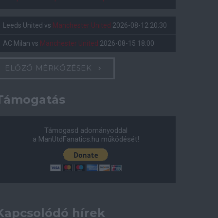
Leeds United
vs
Manchester United
2026-08-12 20:30
AC Milan
vs
Manchester United
2026-08-15 18:00
ELŐZŐ MÉRKŐZÉSEK
Támogatás
Támogasd adományoddal
a ManUtdFanatics.hu működését!
Kapcsolódó hírek