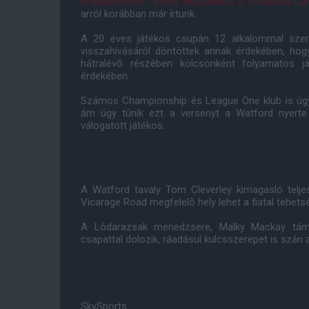
A Manchester United visszahívta a korábban Car
arról korábban már írtunk.
A 20 éves játékos csupán 12 alkalommal szere
visszahívásáról döntöttek annak érdekében, hog
hátralévõ részében kölcsönként folyamatos j
érdekében.
Számos Championship és League One klub is úgy 
ám úgy tûnik ezt a versenyt a Watford nyerte 
válogatott játékos.
A Watford tavaly Tom Cleverley kimagasló telje
Vicarage Road megfelelõ hely lehet a fiatal tehet
A Lódarazsak menedzsere, Malky Mackay támog
csapattal dolozik, ráadásul kulcsszerepet is szán
SkySports