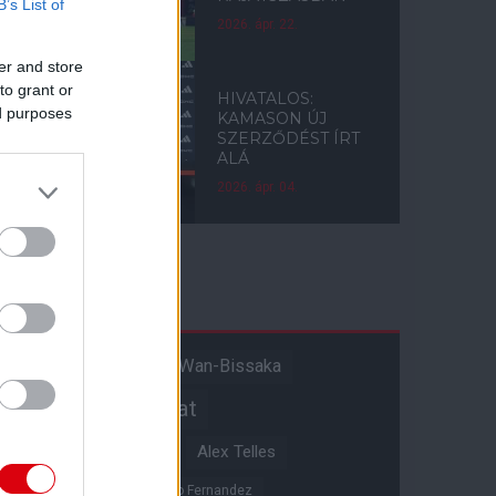
B’s List of
2026. ápr. 22.
er and store
to grant or
HIVATALOS:
ed purposes
KAMASON ÚJ
SZERZŐDÉST ÍRT
ALÁ
2026. ápr. 04.
Címkék
Aaron Wan-Bissaka
A hangadó
Akadémiai csapat
Alejandro Garnacho
Alex Telles
Altay Bayindir
Alvaro Fernandez