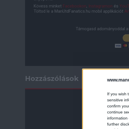
Kövess minket
Facebookon
,
Instagramon
és
YouT
Töltsd le a ManUtdFanatics.hu mobil applikációt
An
Támogasd adományoddal a 
Hozzászólások
www.manut
If you wish 
sensitive in
confirm you
continue se
information 
further disc