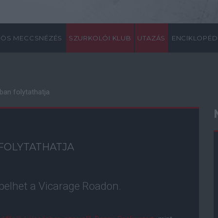
ÖS MECCSNÉZÉS
SZURKOLÓI KLUB
UTAZÁS
ENCIKLOPÉD
ban folytathatja
FOLYTATHATJA
epelhet a Vicarage Roadon.