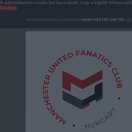
A weboldalunkon cookie-kat használunk, hogy a legjobb felhasználó
Rendben
MAGYARORSZÁG ELSŐSZÁMÚ
MANCHESTER UNITED
SZU