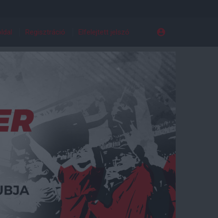
ldal
Regisztráció
Elfelejtett jelszó