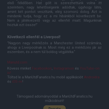
elsõ félidõben. Hat gólt is szerezhettünk volna itt
szerintem, nagy lehetõségeink adódtak, úgyhogy látni,
amint két pontot veszítünk, elég szomorú dolog. Azt is
mindenki tudja, hogy ez a mi hibánkból következett be.
Nem a játékvezetõ vagy az ellenfél miatt. Magunknak
hoztuk ezt össze!"
Következõ ellenfél a Liverpool!
"Nagyon nagy mérkõzés a Manchester United számára,
ahogy a Liverpoolnak is. Most még ez a mérkõzés jár az
eszemben, és a nem túl boldog végjátéka."
Manutd.com
Kövess minket
Facebookon
,
Instagramon
és
YouTube-on
is!
Töltsd le a ManUtdFanatics.hu mobil applikációt
Androidra
és
iOS-re
!
Támogasd adományoddal a ManUtdFanatics.hu
működését!