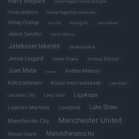
Harry Maguire
Híres magyar Vörös Ördögök
Hónap játékosa
Hónap legjobbja szavazás
Hónap Ördöge
Ifjúsági BL
Hull City
Jack Butland
Jadon Sancho
Jason Wilcox
Játékosértékelés
Játékosprofilok
Jesse Lingard
Jonny Evans
Joshua Zirkzee
Juan Mata
Kobbie Mainoo
Karl Darlow
Kölcsönlesen
Közös meccsnézések
Lee Grant
Ligakupa
Leny Yoro
Leicester City
Luke Shaw
Lisandro Martinez
Liverpool
Manchester United
Manchester City
Manutdfanatics.hu
Manuel Ugarte