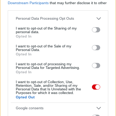
Downstream Participants
that may further disclose it to other
third parties.
Please note that this website/app uses one or more Google
Personal Data Processing Opt Outs
services and may gather and store information including but
not limited to your visit or usage behaviour. You may click to
I want to opt-out of the Sharing of my
personal data.
grant or deny consent to Google and its third-party tags to
Opted In
use your data for below specified purposes in below Google
consent section.
I want to opt-out of the Sale of my
Personal Data.
Opted In
I want to opt-out of processing my
Personal Data for Targeted Advertising.
Opted In
I want to opt-out of Collection, Use,
Retention, Sale, and/or Sharing of my
Personal Data that Is Unrelated with the
Purposes for which it was collected.
Opted Out
Google consents