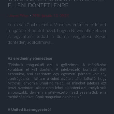
ELLENI DÖNTETLENRE
Lakner Péter
•
2016. január. 13. 09:24
Louis van Gaal szerint a Manchester United eldobott
magától két pontot azzal, hogy a Newcastle kétszer
is egyenlíteni tudott a drámai végjátékú, 3-3-as
döntetlenjük alkalmával...
Az eredmény elemezése
"Eldobtuk magunktól ezt a gyõzelmet. A mérkõzést
korábban el kell dönteni. A játékvezetõ büntetõt ítélt
számukra, ami szerintem egy egyszerû párharc volt egy
pontrúgásnál - láttam a videófelvételt, ahol látható, hogy
Mitrovic lenyomja Smalling fejét. Ha mindkét játékos ezt
teszi, szerintam akkor nem lehet eldönteni azt, melyik volt
a rosszabb, de nem a játékvezetõ miatt veszítettük el a
mérkõzésünket. Csak magunkat okolhatjuk."
A United tizenegyesérõl