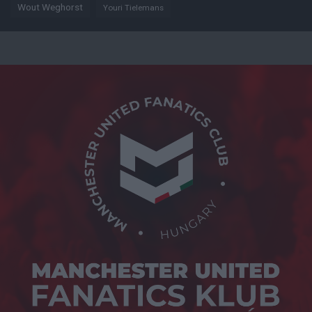
Wout Weghorst
Youri Tielemans