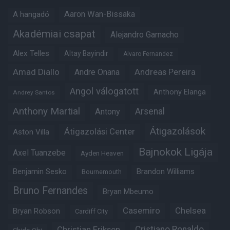
Aaron Wan-Bissaka
A hangadó
Akadémiai csapat
Alejandro Garnacho
Alex Telles
Altay Bayindir
Alvaro Fernandez
Amad Diallo
Andre Onana
Andreas Pereira
Angol válogatott
Anthony Elanga
Andrey Santos
Anthony Martial
Arsenal
Antony
Átigazolások
Átigazolási Center
Aston Villa
Bajnokok Ligája
Axel Tuanzebe
Ayden Heaven
Benjamin Sesko
Brandon Williams
Bournemouth
Bruno Fernandes
Bryan Mbeumo
Casemiro
Chelsea
Bryan Robson
Cardiff City
Christian Eriksen
Cristiano Ronaldo