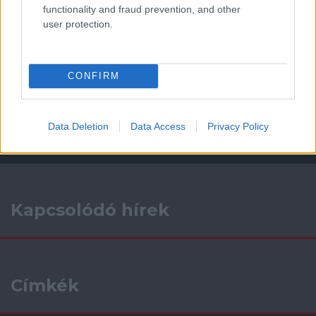
functionality and fraud prevention, and other
user protection.
Támogatás
CONFIRM
Támogasd adományoddal
a ManUtdFanatics.hu működését!
Data Deletion
Data Access
Privacy Policy
Kapcsolódó hírek
Címkék