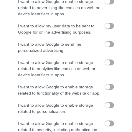
I want to allow Google to enable storage
related to advertising like cookies on web or
device identifiers in apps.
Meccs Center
I want to allow my user data to be sent to
Google for online advertising purposes.
Paris Saint-Germain
vs
I want to allow Google to send me
personalized advertising.
Manchester United
I want to allow Google to enable storage
Felkészülési szezon 4. mérkőzés
related to analytics like cookies on web or
Nya Ullevi, Göteborg
device identifiers in apps.
2026-08-08 17:00
I want to allow Google to enable storage
related to functionality of the website or app.
Leeds United
vs
Manchester United
2026-08-12 20:30
I want to allow Google to enable storage
related to personalization.
AC Milan
vs
Manchester United
2026-08-15 18:00
I want to allow Google to enable storage
ELŐZŐ MÉRKŐZÉSEK
related to security, including authentication