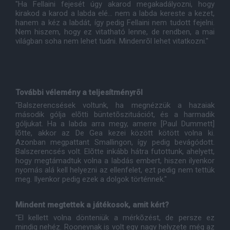
"Ha Fellaini fejesét úgy akarod megakadályozni, hogy
kirakod a karod a labda elé... nem a labda kereste a kezet,
hanem a kéz a labdát, így pedig Fellaini nem tudott fejelni.
Nem hiszem, hogy ez vitatható lenne, de rendben, a mai
világban soha nem lehet tudni. Mindenrõl lehet vitatkozni."
További vélemény a teljesítményrõl
"Balszerencsések voltunk, ha megnézzük a hazaiak
második gólja elõtti büntetõszituációt, és a harmadik
góljukat. Ha a labda arra megy, amerre [Paul Dummett]
lõtte, akkor az De Gea kezei között kötött volna ki.
Azonban megpattant Smallingon, így pedig bevágódott.
Balszerencsés volt. Elõtte inkább hátra futottunk, ahelyett,
hogy megtámadtuk volna a labdás embert, hiszen ilyenkor
nyomás alá kell helyezni az ellenfelet, ezt pedig nem tettük
meg. Ilyenkor pedig ezek a dolgok történnek."
Mindent megtettek a játékosok, amit kért?
"El kellett volna dönteniük a mérkõzést, de persze ez
mindig nehéz. Rooneynak is volt egy nagy helyzete még az