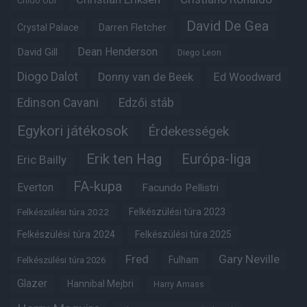
Chido Obi
David De Gea
Crystal Palace
Darren Fletcher
Dean Henderson
David Gill
Diego Leon
Diogo Dalot
Donny van de Beek
Ed Woodward
Edinson Cavani
Edzői stáb
Egykori játékosok
Érdekességek
Erik ten Hag
Európa-liga
Eric Bailly
FA-kupa
Everton
Facundo Pellistri
Felkészülési túra 2022
Felkészülési túra 2023
Felkészülési túra 2024
Felkészülési túra 2025
Fred
Gary Neville
Fulham
Felkészülési túra 2026
Glazer
Hannibal Mejbri
Harry Amass