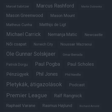
Marcus Rashford
Marcel Sabitzer
Martin Dubravka
Mason Greenwood
Mason Mount
Matheus Cunha
Matthijs de Ligt
Michael Carrick
Nemanja Matic
Newcastle
Női csapat
Noussair Mazraoui
Norwich City
Ole Gunnar Solskjaer
Omar Berrada
Paul Pogba
Paul Scholes
Patrick Dorgu
Phil Jones
Pénzügyek
Phil Neville
Pletykák, átigazolások
Podcast
Premier League
Ralf Rangnick
Raphaël Varane
Rasmus Højlund
Richard Arnold