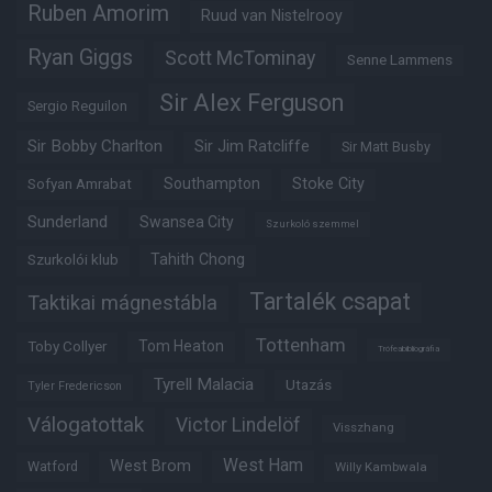
Ruben Amorim
Ruud van Nistelrooy
Ryan Giggs
Scott McTominay
Senne Lammens
Sir Alex Ferguson
Sergio Reguilon
Sir Bobby Charlton
Sir Jim Ratcliffe
Sir Matt Busby
Southampton
Stoke City
Sofyan Amrabat
Sunderland
Swansea City
Szurkoló szemmel
Tahith Chong
Szurkolói klub
Tartalék csapat
Taktikai mágnestábla
Tottenham
Tom Heaton
Toby Collyer
Trófeabibliográfia
Tyrell Malacia
Utazás
Tyler Fredericson
Válogatottak
Victor Lindelöf
Visszhang
West Ham
West Brom
Watford
Willy Kambwala