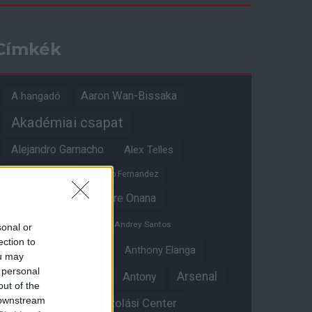
Címkék
Aaron Wan-Bissaka
A hangadó
Akadémiai csapat
Alejandro Garnacho
Alex Telles
Altay Bayindir
Alvaro Fernandez
Amad Diallo
Andre Onana
Andreas Pereira
Andrey Santos
sonal or
ection to
Angol válogatott
Anthony Elanga
ou may
 personal
Anthony Martial
Arsenal
Antony
out of the
 downstream
Átigazolási Center
Aston Villa