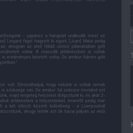
hetõségünk - ugyanez a hangulat uralkodik most az
se] Lingard fejjel hagyott ki egyet, [Juan] Mata pedig
 az, ahogyan az elsõ félidõ utolsó pillanataiban gólt
kerülhetett volna. A második játékrészben is voltak
bal is eredményes lehetett volna. De amikor három gólt
yzetben."
kció volt. Elmondhatjuk, hogy nekünk is voltak remek
e is szüksége van. De amikor túl sokszor mondod ezt
ünk, majd rengeteg helyzetet dolgoztunk ki, és akár 2-
udtuk értékesíteni a helyzeteinket, innentõl pedig már
t a két öltözõ közötti különbség - a Liverpoolnál
tszottunk, ahogy tették azt õk hazai pályán az elsõ