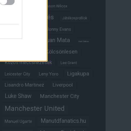
Jadon Sancho
Jason Wilcox
Játékosértékelés
Játékosprofilok
Jesse Lingard
Jonny Evans
Juan Mata
Joshua Zirkzee
Karl Darlow
Kölcsönlesen
Kobbie Mainoo
Közös meccsnézések
Lee Grant
Ligakupa
Leny Yoro
Leicester City
Lisandro Martinez
Liverpool
Luke Shaw
Manchester City
Manchester United
Manutdfanatics.hu
Manuel Ugarte