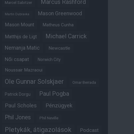
Marcus Rashford
Marcel Sabitzer
Mason Greenwood
Martin Dubravka
Mason Mount
Matheus Cunha
Michael Carrick
Matthijs de Ligt
Nemanja Matic
Newcastle
Női csapat
Norwich City
Noussair Mazraoui
Ole Gunnar Solskjaer
Omar Berrada
Paul Pogba
Patrick Dorgu
Paul Scholes
Pénzügyek
Phil Jones
Phil Neville
Pletykák, átigazolások
Podcast