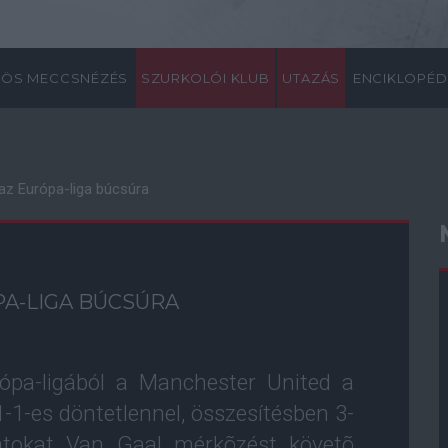
ÖS MECCSNÉZÉS
SZURKOLÓI KLUB
UTAZÁS
ENCIKLOPÉD
 az Európa-liga búcsúra
PA-LIGA BÚCSÚRA
rópa-ligából a Manchester United a
 1-1-es döntetlennel, összesítésben 3-
ntokat Van Gaal mérkõzést követõ