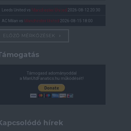
Leeds United
vs
Manchester United
2026-08-12 20:30
AC Milan
vs
Manchester United
2026-08-15 18:00
ELŐZŐ MÉRKŐZÉSEK
Támogatás
Támogasd adományoddal
a ManUtdFanatics.hu működését!
Kapcsolódó hírek