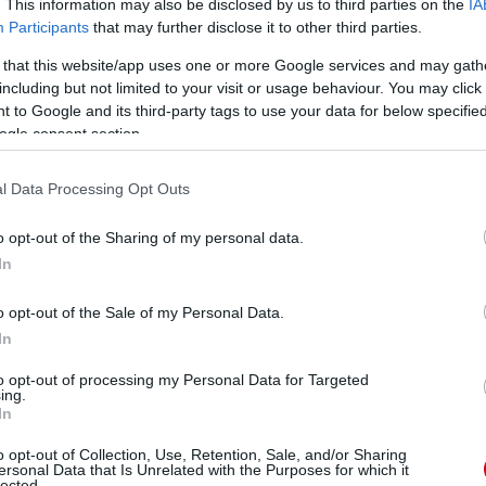
. This information may also be disclosed by us to third parties on the
IA
Participants
that may further disclose it to other third parties.
 that this website/app uses one or more Google services and may gath
including but not limited to your visit or usage behaviour. You may click 
 to Google and its third-party tags to use your data for below specifi
ogle consent section.
l Data Processing Opt Outs
o opt-out of the Sharing of my personal data.
In
o opt-out of the Sale of my Personal Data.
In
to opt-out of processing my Personal Data for Targeted
ing.
In
o opt-out of Collection, Use, Retention, Sale, and/or Sharing
ersonal Data that Is Unrelated with the Purposes for which it
lected.