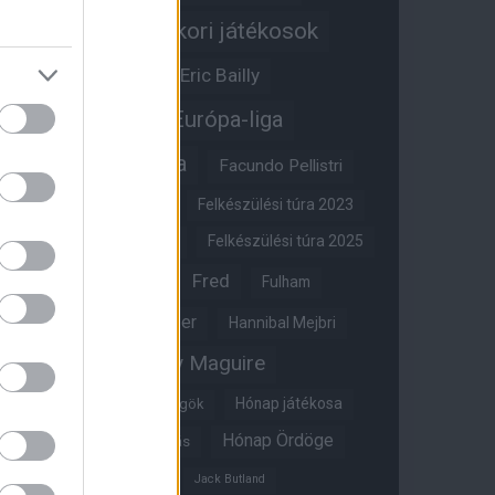
Egykori játékosok
Edzői stáb
Érdekességek
Eric Bailly
Erik ten Hag
Európa-liga
FA-kupa
Everton
Facundo Pellistri
Felkészülési túra 2022
Felkészülési túra 2023
Felkészülési túra 2024
Felkészülési túra 2025
Fred
Fulham
Felkészülési túra 2026
Gary Neville
Glazer
Hannibal Mejbri
Harry Maguire
Harry Amass
Hónap játékosa
Híres magyar Vörös Ördögök
Hónap Ördöge
Hónap legjobbja szavazás
Ifjúsági BL
Hull City
Jack Butland