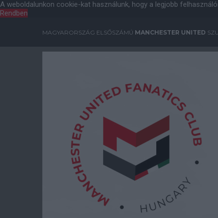
A weboldalunkon cookie-kat használunk, hogy a legjobb felhasználó
Rendben
MAGYARORSZÁG ELSŐSZÁMÚ
MANCHESTER UNITED
SZU