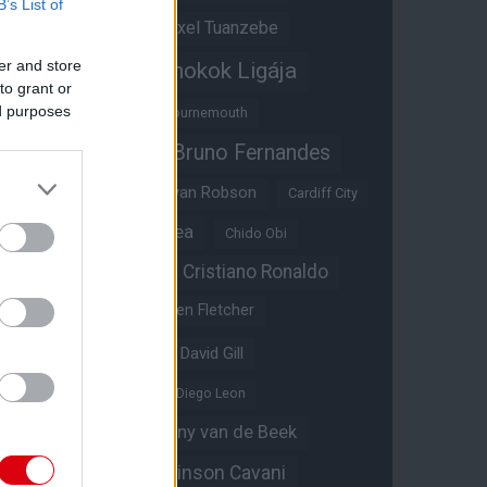
B’s List of
Átigazolások
Axel Tuanzebe
er and store
Bajnokok Ligája
Ayden Heaven
to grant or
ed purposes
Benjamin Sesko
Bournemouth
Bruno Fernandes
Brandon Williams
Bryan Mbeumo
Bryan Robson
Cardiff City
Casemiro
Chelsea
Chido Obi
Christian Eriksen
Cristiano Ronaldo
Crystal Palace
Darren Fletcher
David De Gea
David Gill
Dean Henderson
Diego Leon
Diogo Dalot
Donny van de Beek
Edinson Cavani
Ed Woodward