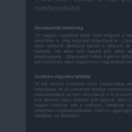
nyilatkozataiból...
Elszalasztott lehetõség
"Ez nagyon csalódást keltõ, mert megvolt a le
öltözõben is. Elég helyzetet dolgoztunk ki - [Jes
nyolc méterrõl. [Anthony] Martial is hibázott, de
kaptunk.... Ha akkor nem kapunk gólt, akkor si
lehetõségeink - [Marouane] Fellaini fejjel és láb
kell szerezned, akkor nagyon nem vagy könnyû hel
Coutinho végzetes találata
"El kell ismerni Coutinhot ezért. Fantasztikus a
helyzeteink, de az embernek ilyenkor szerencsér
menedzserként, az nem túlzottan jó. 1-0-ra vezett
0 is lehetett volna, ehelyett gólt kaptunk. Nem t
nagyon nehézzé vált a szituáció. Hatalmas vol
szerintem megkönnyebbültek, mert mi ugyanúgy já
félidõben, az Anfielden."