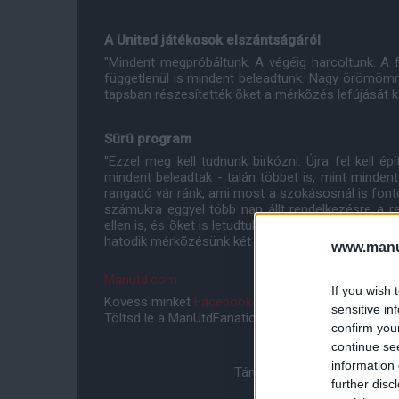
A United játékosok elszántságáról
"Mindent megpróbáltunk. A végéig harcoltunk. A f
függetlenül is mindent beleadtunk. Nagy örömömre
tapsban részesítették õket a mérkõzés lefújását k
Sûrû program
"Ezzel meg kell tudnunk birkózni. Újra fel kell
mindent beleadtak - talán többet is, mint minden
rangadó vár ránk, ami most a szokásosnál is fontos
számukra eggyel több nap állt rendelkezésre a r
ellen is, és õket is letudtuk gyõzni, úgyhogy mi h
hatodik mérkõzésünk két hét leforgása alatt."
www.manut
Manutd.com
If you wish 
Kövess minket
Facebookon
,
Instagramon
és
YouT
sensitive in
Töltsd le a ManUtdFanatics.hu mobil applikációt
An
confirm you
continue se
information 
Támogasd adományoddal a 
further disc