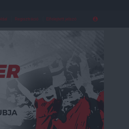
ldal
Regisztráció
Elfelejtett jelszó