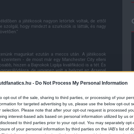
élidõben a játékosok nagyon letörtek voltak, de ettõl
 szolgál, hogy mindezt a szurkolók is látták, és nagy
övetõen."
 építenünk magunkat ezután a meccs után. A játékosok
t szerintem - de most már egy Manchester City elleni
abb, hiszen a Bajnokok Ligája kvalifikáció is a tét. És
egenerálódásra, de ugyanez volt a helyzet az Arsenal
iszünk ebben. Képesek vagyunk rá, de ez lesz az ötödik-
dfanatics.hu -
Do Not Process My Personal Information
to opt-out of the sale, sharing to third parties, or processing of your per
ube-on is!
formation for targeted advertising by us, please use the below opt-out s
droidra
és
iOS-re
!
r selection. Please note that after your opt-out request is processed y
eing interest-based ads based on personal information utilized by us or
disclosed to third parties prior to your opt-out. You may separately opt-
ManUtdFanatics.hu működését!
losure of your personal information by third parties on the IAB’s list of