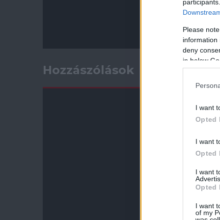
participants
Downstream 
Please note
information 
deny consent
in below Go
Hozzászólások
Persona
I want t
Opted 
I want t
Opted 
I want 
Advertis
Opted 
I want t
of my P
was col