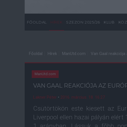
FŐOLDAL
HÍREK
SZEZON 2025/26
KLUB
KÖZ
Főoldal
Hírek
ManUtd.com
Van Gaal reakciója
ManUtd.com
VAN GAAL REAKCIÓJA AZ EURÓ
Lakner Péter
•
2016. március. 18. 16:27
Csütörtökön este kiesett az Eu
Liverpool ellen hazai pályán elért
1 arányban. Lássuk a fõbb po