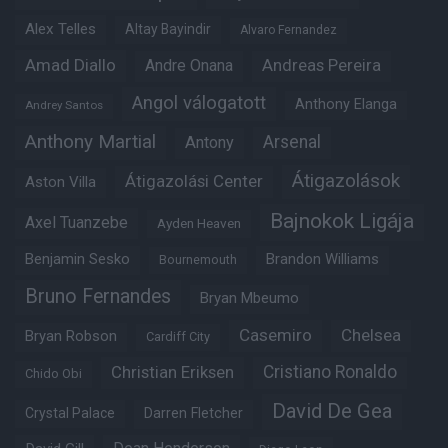
Alex Telles
Altay Bayindir
Alvaro Fernandez
Amad Diallo
Andre Onana
Andreas Pereira
Angol válogatott
Anthony Elanga
Andrey Santos
Anthony Martial
Arsenal
Antony
Átigazolások
Átigazolási Center
Aston Villa
Bajnokok Ligája
Axel Tuanzebe
Ayden Heaven
Benjamin Sesko
Brandon Williams
Bournemouth
Bruno Fernandes
Bryan Mbeumo
Casemiro
Chelsea
Bryan Robson
Cardiff City
Christian Eriksen
Cristiano Ronaldo
Chido Obi
David De Gea
Crystal Palace
Darren Fletcher