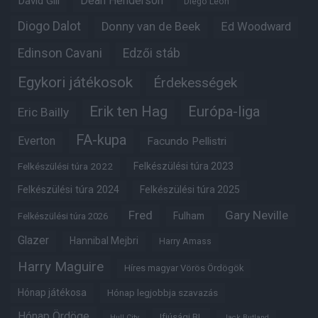
Dean Henderson
David Gill
Diego Leon
Diogo Dalot
Donny van de Beek
Ed Woodward
Edinson Cavani
Edzői stáb
Egykori játékosok
Érdekességek
Erik ten Hag
Európa-liga
Eric Bailly
FA-kupa
Everton
Facundo Pellistri
Felkészülési túra 2022
Felkészülési túra 2023
Felkészülési túra 2024
Felkészülési túra 2025
Fred
Gary Neville
Fulham
Felkészülési túra 2026
Glazer
Hannibal Mejbri
Harry Amass
Harry Maguire
Híres magyar Vörös Ördögök
Hónap játékosa
Hónap legjobbja szavazás
Hónap Ördöge
Ifjúsági BL
Hull City
Jack Butland