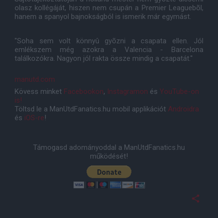
olasz kollégáját, hiszen nem csupán a Premier Leaguebõl,
hanem a spanyol bajnokságból is ismerik már egymást.
"Soha sem volt könnyû gyõzni a csapata ellen. Jól
emlékszem még azokra a Valencia - Barcelona
találkozókra. Nagyon jól rakta össze mindig a csapatát."
manutd.com
Kövess minket
Facebookon
,
Instagramon
és
YouTube-on
is!
Töltsd le a ManUtdFanatics.hu mobil applikációt
Androidra
és
iOS-re
!
Támogasd adományoddal a ManUtdFanatics.hu
működését!