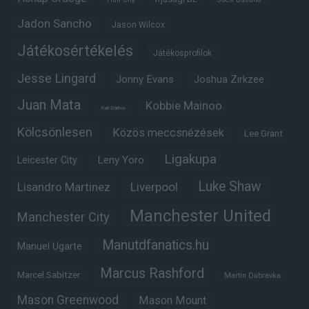
Jadon Sancho
Jason Wilcox
Játékosértékelés
Játékosprofilok
Jesse Lingard
Jonny Evans
Joshua Zirkzee
Juan Mata
Kobbie Mainoo
Karl Darlow
Kölcsönlesen
Közös meccsnézések
Lee Grant
Ligakupa
Leny Yoro
Leicester City
Luke Shaw
Lisandro Martinez
Liverpool
Manchester United
Manchester City
Manutdfanatics.hu
Manuel Ugarte
Marcus Rashford
Marcel Sabitzer
Martin Dubravka
Mason Greenwood
Mason Mount