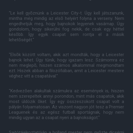
"Le kell gyõznünk a Leicester City-t. Úgy kell játszanunk,
mintha még mindig az elsõ helyért folyna a verseny. Nem
engedhetjük meg, hogy bajnokok legyenek vasárnap. Úgy
gondolom, hogy sikerülni fog nekik, de csak egy héttel
késõbb. Így egyik csapat sem rontja el a másik
lehetõségét."
"Elsõk között voltam, akik azt mondták, hogy a Leicester
bajnok lehet. Úgy tûnik, hogy igazam lesz. Számomra ez
nem meglepõ, hiszen számos alkalommal megmondtam
ezt. Hiszek abban a filozófiában, amit a Leicester mestere
véghez vitt a csapatával."
"Kedvezõen alakultak számukra az események is, hiszen
nem szerepeltek annyi porondon, mint más csapatok, akik
most üldözik õket. Így egy összeszokott csapat volt a
pályán folyamatosan. Az viszont nagyon jót tesz a Premier
Leaguenek és az egész futball sportágnak, hogy nem
mindig ugyan az a csapat nyeri a bajnokságot."
Sajtótájékoztatóján a holland mester nem gyõzte dícsérni