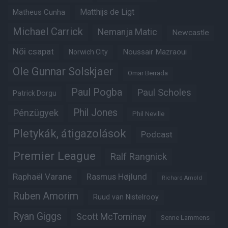
Matheus Cunha
Matthijs de Ligt
Michael Carrick
Nemanja Matic
Newcastle
Női csapat
Noussair Mazraoui
Norwich City
Ole Gunnar Solskjaer
Omar Berrada
Paul Pogba
Paul Scholes
Patrick Dorgu
Phil Jones
Pénzügyek
Phil Neville
Pletykák, átigazolások
Podcast
Premier League
Ralf Rangnick
Raphaël Varane
Rasmus Højlund
Richard Arnold
Ruben Amorim
Ruud van Nistelrooy
Ryan Giggs
Scott McTominay
Senne Lammens