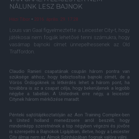
NÁLUNK LESZ BAJNOK
Házi Tibor
•
2016. április. 29. 17:28
Louis van Gaal figyelmeztette a Leicester City-t, hogy
játékosai nem fogják lehetõvé tenni számukra, hogy
vasárnap bajnoki címet ünnepelhessenek az Old
Traffordon.
Claudio Ranieri csapatának csupán három pontra van
szüksége ahhoz, hogy bebiztosítsa bajnoki címét, de a
Vörös Ördögöknek is létkérdés lehet a három pont, ha
továbbra is az a csapat célja, hogy bekerüljenek a legjobb
négybe a tabellán. A Unitednek erre négy, a leicester
Citynek három mérkõzése maradt.
Pénteki sajtótájékoztatóján az Aon Training Complex-ben
a United holland menedzsere arról beszélt, hogy
mindenképp szeretnének a top négyben végezni és jövõre
is szerepelni a Bajnokok Ligájában, illetve, hogy a Leicester
City álmai nem az Álmok Színházában fognak valóra válni.