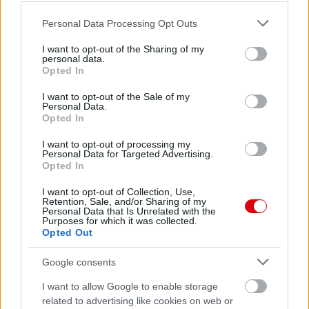
Please note that this website/app uses one or more Google
Personal Data Processing Opt Outs
services and may gather and store information including but
not limited to your visit or usage behaviour. You may click to
I want to opt-out of the Sharing of my
personal data.
grant or deny consent to Google and its third-party tags to
Opted In
use your data for below specified purposes in below Google
consent section.
I want to opt-out of the Sale of my
Personal Data.
Opted In
I want to opt-out of processing my
Personal Data for Targeted Advertising.
Opted In
I want to opt-out of Collection, Use,
Retention, Sale, and/or Sharing of my
Personal Data that Is Unrelated with the
Purposes for which it was collected.
Opted Out
Google consents
I want to allow Google to enable storage
Meccs Center
related to advertising like cookies on web or