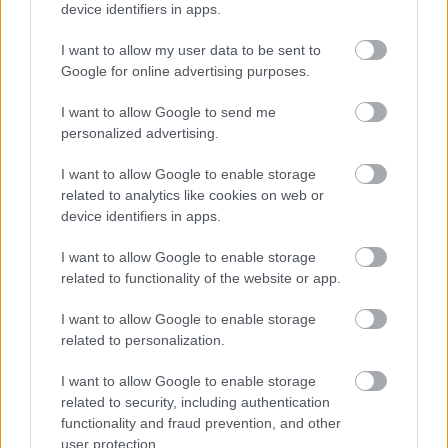
device identifiers in apps.
I want to allow my user data to be sent to
Paris Saint-Germain
vs
Google for online advertising purposes.
Manchester United
I want to allow Google to send me
Felkészülési szezon 4. mérkőzés
personalized advertising.
Nya Ullevi, Göteborg
2026-08-08 17:00
I want to allow Google to enable storage
related to analytics like cookies on web or
0 nap 8 óra 15 perc 44 másodperc
device identifiers in apps.
I want to allow Google to enable storage
Leeds United
vs
Manchester United
2026-08-12 20:30
related to functionality of the website or app.
AC Milan
vs
Manchester United
2026-08-15 18:00
I want to allow Google to enable storage
related to personalization.
ELŐZŐ MÉRKŐZÉSEK
I want to allow Google to enable storage
related to security, including authentication
functionality and fraud prevention, and other
Támogatás
user protection.