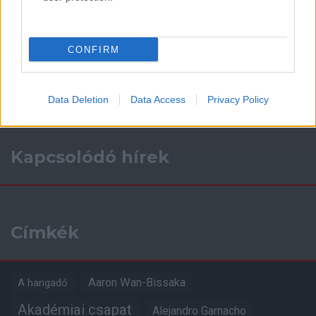
Támogasd adományoddal
a ManUtdFanatics.hu működését!
CONFIRM
Data Deletion
Data Access
Privacy Policy
Kapcsolódó hírek
Címkék
Aaron Wan-Bissaka
A hangadó
Akadémiai csapat
Alejandro Garnacho