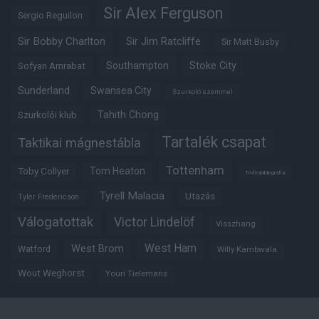
Sir Alex Ferguson
Sergio Reguilon
Sir Bobby Charlton
Sir Jim Ratcliffe
Sir Matt Busby
Southampton
Stoke City
Sofyan Amrabat
Sunderland
Swansea City
Szurkoló szemmel
Tahith Chong
Szurkolói klub
Tartalék csapat
Taktikai mágnestábla
Tottenham
Tom Heaton
Toby Collyer
Trófeabibliográfia
Tyrell Malacia
Utazás
Tyler Fredericson
Válogatottak
Victor Lindelöf
Visszhang
West Ham
West Brom
Watford
Willy Kambwala
Wout Weghorst
Youri Tielemans