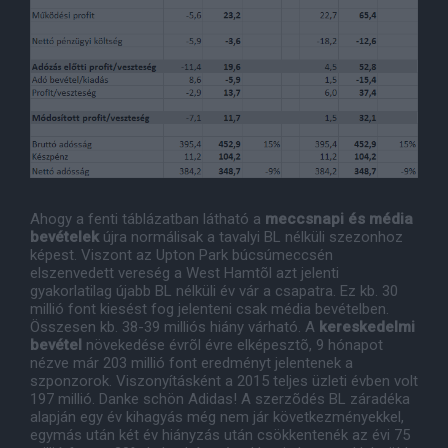
Ahogy a fenti táblázatban látható a
meccsnapi és média
bevételek
újra normálisak a tavalyi BL nélküli szezonhoz
képest. Viszont az Upton Park búcsúmeccsén
elszenvedett vereség a West Hamtõl azt jelenti
gyakorlatilag újabb BL nélküli év vár a csapatra. Ez kb. 30
millió font kiesést fog jelenteni csak média bevételben.
Összesen kb. 38-39 milliós hiány várható. A
kereskedelmi
bevétel
növekedése évrõl évre elképesztõ, 9 hónapot
nézve már 203 millió font eredményt jelentenek a
szponzorok. Viszonyításként a 2015 teljes üzleti évben volt
197 millió. Danke schön Adidas! A szerzõdés BL záradéka
alapján egy év kihagyás még nem jár következményekkel,
egymás után két év hiányzás után csökkentenék az évi 75