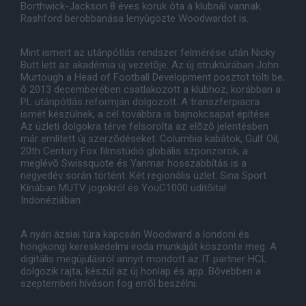
Borthwick-Jackson 8 éves koruk óta a klubnál vannak.
Rashford berobbanása lenyûgözte Woodwardot is.
Mint ismert az utánpótlás rendszer felmérése után Nicky
Butt lett az akadémia új vezetõje. Az új struktúrában John
Murtough a Head of Football Development posztot tölti be,
õ 2013 decemberében csatlakozott a klubhoz, korábban a
PL utánpótlás reformján dolgozott. A transzferpiacra
ismét készülnek, a cél továbbra is bajnokcsapat építése.
Az üzleti dolgokra térve felsorolta az elõzõ jelentésben
már említett új szerzõdéseket: Columbia kabátok, Gulf Oil,
20th Century Fox filmstúdió globális szponzorok, a
meglévõ Swissquote és Yanmar hosszabbítás is a
negyedév során történt. Két regionális üzlet: Sina Sport
Kínában MUTV jogokról és YouC1000 üdítõital
Indonéziában.
A nyári ázsiai túra kapcsán Woodward a londoni és
hongkongi kereskedelmi iroda munkáját köszönte meg. A
digitális megújulásról annyit mondott az IT partner HCL
dolgozik rajta, készül az új honlap és app. Bõvebben a
szeptemberi híváson fog errõl beszélni.