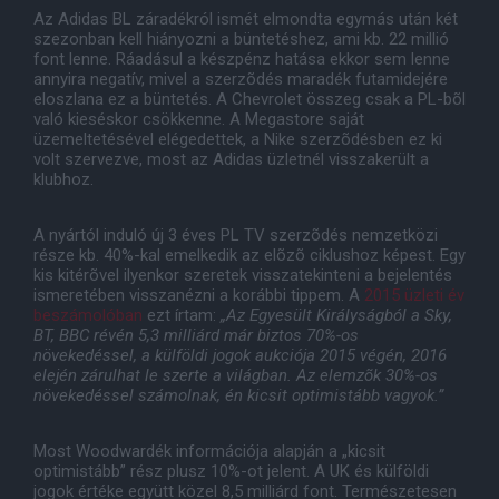
Az Adidas BL záradékról ismét elmondta egymás után két
szezonban kell hiányozni a büntetéshez, ami kb. 22 millió
font lenne. Ráadásul a készpénz hatása ekkor sem lenne
annyira negatív, mivel a szerzõdés maradék futamidejére
eloszlana ez a büntetés. A Chevrolet összeg csak a PL-bõl
való kieséskor csökkenne. A Megastore saját
üzemeltetésével elégedettek, a Nike szerzõdésben ez ki
volt szervezve, most az Adidas üzletnél visszakerült a
klubhoz.
A nyártól induló új 3 éves PL TV szerzõdés nemzetközi
része kb. 40%-kal emelkedik az elõzõ ciklushoz képest. Egy
kis kitérõvel ilyenkor szeretek visszatekinteni a bejelentés
ismeretében visszanézni a korábbi tippem. A
2015 üzleti év
beszámolóban
ezt írtam:
„Az Egyesült Királyságból a Sky,
BT, BBC révén 5,3 milliárd már biztos 70%-os
növekedéssel, a külföldi jogok aukciója 2015 végén, 2016
elején zárulhat le szerte a világban. Az elemzõk 30%-os
növekedéssel számolnak, én kicsit optimistább vagyok.”
Most Woodwardék információja alapján a „kicsit
optimistább” rész plusz 10%-ot jelent. A UK és külföldi
jogok értéke együtt közel 8,5 milliárd font. Természetesen