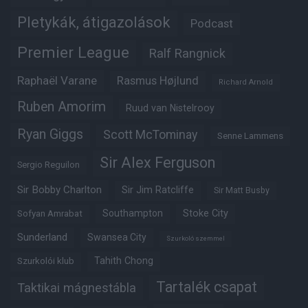
Pletykák, átigazolások
Podcast
Premier League
Ralf Rangnick
Raphaël Varane
Rasmus Højlund
Richard Arnold
Ruben Amorim
Ruud van Nistelrooy
Ryan Giggs
Scott McTominay
Senne Lammens
Sir Alex Ferguson
Sergio Reguilon
Sir Bobby Charlton
Sir Jim Ratcliffe
Sir Matt Busby
Southampton
Stoke City
Sofyan Amrabat
Sunderland
Swansea City
Szurkoló szemmel
Tahith Chong
Szurkolói klub
Tartalék csapat
Taktikai mágnestábla