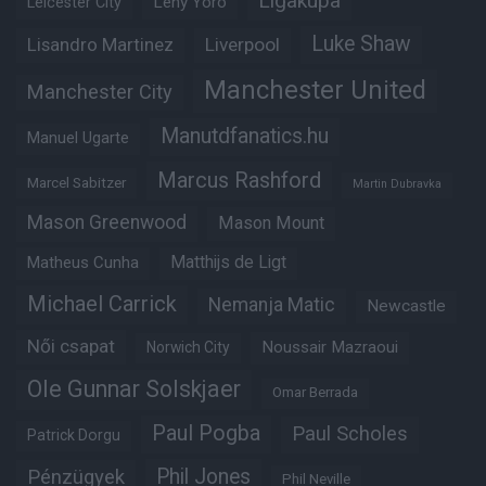
Ligakupa
Leny Yoro
Leicester City
Luke Shaw
Lisandro Martinez
Liverpool
Manchester United
Manchester City
Manutdfanatics.hu
Manuel Ugarte
Marcus Rashford
Marcel Sabitzer
Martin Dubravka
Mason Greenwood
Mason Mount
Matheus Cunha
Matthijs de Ligt
Michael Carrick
Nemanja Matic
Newcastle
Női csapat
Noussair Mazraoui
Norwich City
Ole Gunnar Solskjaer
Omar Berrada
Paul Pogba
Paul Scholes
Patrick Dorgu
Phil Jones
Pénzügyek
Phil Neville