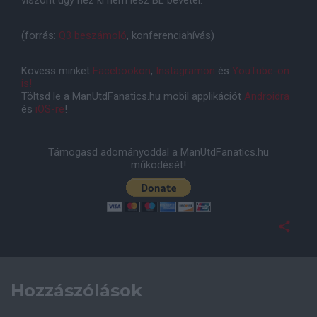
(forrás:
Q3 beszámoló
, konferenciahívás)
Kövess minket
Facebookon
,
Instagramon
és
YouTube-on
is!
Töltsd le a ManUtdFanatics.hu mobil applikációt
Androidra
és
iOS-re
!
Támogasd adományoddal a ManUtdFanatics.hu
működését!
Hozzászólások