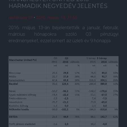
HARMADIK NEGYEDÉV JELENTÉS
nistelrooy 10
•
2016. május. 13. 21:55
2016. május 13-án bejelentették a január, február,
március hónapokra szóló Q3 pénzügyi
eredményeket, ezzel ismert az üzleti év 9 hónapja.