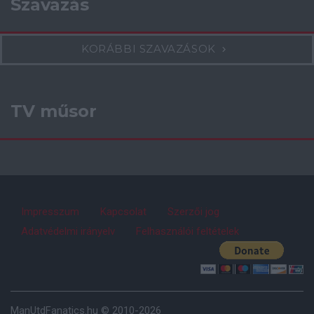
Szavazás
KORÁBBI SZAVAZÁSOK
TV műsor
Impresszum
Kapcsolat
Szerzői jog
Adatvédelmi irányelv
Felhasználói feltételek
ManUtdFanatics.hu © 2010-2026