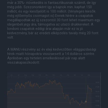
már a 30%- növekedés is fantasztikusnak számít, de így
még jobb. Szezononként így a bajnok min. kaphat 150
milliót, és egy kiesõjelölt is 100 milliót. (tényleges kiesõk
még ejtõernyõs csomagot is) Ennek hírére a csapatok
megállapodtak az új szezontól 30 font lehet maximum egy
idegenbeli jegy ára, támogatva az utazó drukkereket. A
londoni csapatok eddigi árai alapján már ez is jó
kedvezmény, bár az eredeti elképzelés tavaly még 20 font
volt.
A MANU részvény az év eleji kedvezõtlen világgazdasági
hírek miatt hónapokra visszaesett a 14 dolláros szintre.
Áprilisban egy hirtelen emelkedéssel pár nap alatt
visszakapaszkodott: