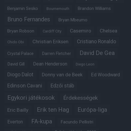
Benjamin Sesko
Brandon Williams
Bournemouth
Bruno Fernandes
Bryan Mbeumo
Casemiro
Chelsea
Bryan Robson
Cardiff City
Christian Eriksen
Cristiano Ronaldo
Chido Obi
David De Gea
Crystal Palace
Darren Fletcher
Dean Henderson
David Gill
Diego Leon
Diogo Dalot
Donny van de Beek
Ed Woodward
Edinson Cavani
Edzői stáb
Egykori játékosok
Érdekességek
Erik ten Hag
Európa-liga
Eric Bailly
FA-kupa
Everton
Facundo Pellistri