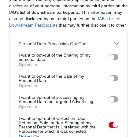
disclosure of your personal information by third parties on the
IAB’s list of downstream participants. This information may
also be disclosed by us to third parties on the
IAB’s List of
Downstream Participants
that may further disclose it to other
third parties.
Please note that this website/app uses one or more Google
Personal Data Processing Opt Outs
services and may gather and store information including but
not limited to your visit or usage behaviour. You may click to
I want to opt-out of the Sharing of my
personal data.
grant or deny consent to Google and its third-party tags to
Opted In
use your data for below specified purposes in below Google
consent section.
I want to opt-out of the Sale of my
Personal Data.
Opted In
I want to opt-out of processing my
Personal Data for Targeted Advertising.
Opted In
I want to opt-out of Collection, Use,
Retention, Sale, and/or Sharing of my
Personal Data that Is Unrelated with the
Purposes for which it was collected.
Opted Out