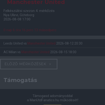
Manchester United
Felkészülési szezon 4. mérkőzés
Nya Ullevi, Göteborg
2026-08-08 17:00
0 nap 6 óra 16 perc 12 másodperc
Leeds United
vs
Manchester United
2026-08-12 20:30
AC Milan
vs
Manchester United
2026-08-15 18:00
ELŐZŐ MÉRKŐZÉSEK
Támogatás
Támogasd adományoddal
a ManUtdFanatics.hu működését!