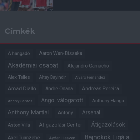
Címkék
Aaron Wan-Bissaka
A hangadó
Akadémiai csapat
Alejandro Garnacho
Alex Telles
Altay Bayindir
Alvaro Fernandez
Amad Diallo
Andre Onana
Andreas Pereira
Angol válogatott
Anthony Elanga
Andrey Santos
Anthony Martial
Arsenal
Antony
Átigazolások
Átigazolási Center
Aston Villa
Bajnokok Ligája
Axel Tuanzebe
Ayden Heaven