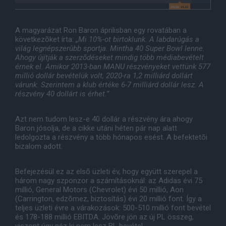
A magyarázat Ron Baron áprilisban egy rovatában a
következõket írta:
„Mi 10%-ot birtoklunk. A labdarúgás a
világ legnépszerûbb sportja. Mintha 40 Super Bowl lenne.
Ahogy újítják a szerzõdéseket mindig több médiabevételt
érnek el. Amikor 2013-ban MANU részvényeket vettünk 577
millió dollár bevételük volt, 2020-ra 1,2 milliárd dollárt
várunk. Szerintem a klub értéke 6-7 milliárd dollár lesz. A
részvény 40 dollárt is érhet.”
Azt nem tudom lesz-e 40 dollár a részvény ára ahogy
Baron jósolja, de a cikke utáni héten pár nap alatt
ledolgozta a részvény a több hónapos esést. A befektetõi
bizalom adott.
Befejezésül ez az elsõ üzleti év, hogy együtt szerepel a
három nagy szponzor a számításoknál: az Adidas évi 75
millió, General Motors (Chevrolet) évi 50 millió, Aon
(Carrington, edzõmez, biztosítás) évi 20 millió font. Így a
teljes üzleti évre a várakozások: 500-510 millió font bevétel
és 178-188 millió EBITDA. Jövõre jön az új PL összeg,
viszont úgy néz ki nem lesz BL bevétel.