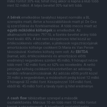
millió fontot 30%-kal, tehát még akkor is kapna a klub több
mint 52 milliót. A teljes bevétel 30%-kal lett több.
A
bérek
emelkedése tavalyhoz képest normális a BL
szereplés miatt, illetve a hosszabbítások miatt pl. De Gea
új szerzõdése és fizetésemelése. A több meccs miatt az
egyéb mûködési költségek
is emelkedtek. Az
alkalmazotti létszám 797 fõ, a fizetés-bevétel arány több
mint kiváló 45%. A két nem készpénzes tétel közül az
értékcsökkenés változatlan, a játékosok regisztrációjának
amortizációs költsége csökkent Di Maria és Van Persie
távozásával. Kivételes költség nem volt. Az
EBITDA
(kamat, adó, értékcsökkenés és amortizáció elõtti
eredmény) negyedéves szinten 45 millió, 9 hónapot nézve
több mint 142 millió font, ez 62%-os növekedés. A nettó
pénzügyi költség csökkent köszönhetõen az adósság
korábbi refinanszírozásának. Az adózás elõtti profit közel
20 millió a negyedévben, a módosított pedig közel 12 millió.
9 hónapnál 32 millió font. Készpénzzel 104 millió font,
ebbõl kb. 45 millió font a tavaly nyári új hitel eredménye.
A
cash flow
táblázatban szerepel a második
osztalékfizetés. Március 10-én több mint 10 millió fontot
kaptak a részvényesek. A következõ osztalékfizetés