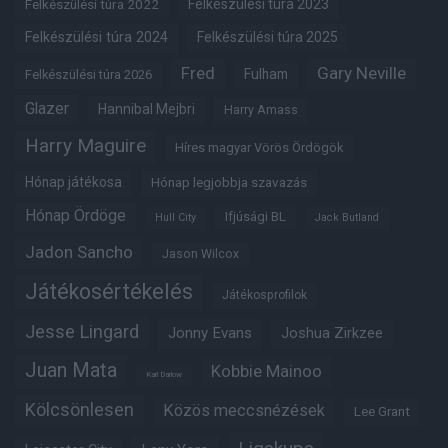
Felkészülési túra 2022
Felkészülési túra 2023
Felkészülési túra 2024
Felkészülési túra 2025
Fred
Gary Neville
Fulham
Felkészülési túra 2026
Glazer
Hannibal Mejbri
Harry Amass
Harry Maguire
Híres magyar Vörös Ördögök
Hónap játékosa
Hónap legjobbja szavazás
Hónap Ördöge
Ifjúsági BL
Hull City
Jack Butland
Jadon Sancho
Jason Wilcox
Játékosértékelés
Játékosprofilok
Jesse Lingard
Jonny Evans
Joshua Zirkzee
Juan Mata
Kobbie Mainoo
Karl Darlow
Kölcsönlesen
Közös meccsnézések
Lee Grant