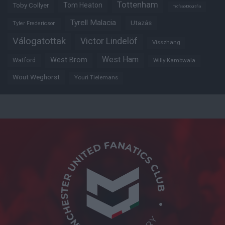
Tottenham
Tom Heaton
Toby Collyer
Trófeabibliográfia
Tyrell Malacia
Utazás
Tyler Fredericson
Válogatottak
Victor Lindelöf
Visszhang
West Ham
West Brom
Watford
Willy Kambwala
Wout Weghorst
Youri Tielemans