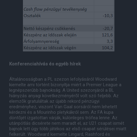
Konferenciahívás és egyéb hírek
Általánosságban a PL szezon lefolyásáról Woodward
kiemelte ami történt bizonyítja miért a Premier League a
legnépszerûbb bajnokság. A United szezonjáról a BL
hiányzás anyagi következményérõl volt szó feljebb. Az
elemzõk gratuláltak az újabb rekord pénzügyi
eredményhez, viszont Van Gaal sorsáról nem lehetett
kérdezni és a Mourinho pletykákról sem. Az FA kupa
döntõjét izgatottan várják, különleges trófea lenne. Az
utánpótlás dicsérete nem maradt el, az U21 csapat ismét
bajnok lett úgy több játékos az elsõ csapat sérülései miatt
felkerült. Woodward kiemelte Lingard, Rashford és