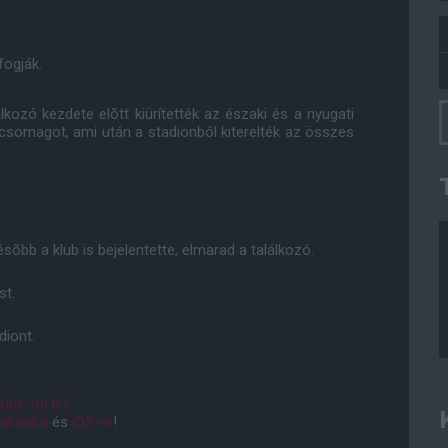
fogják.
lkozó kezdete elõtt kiürítették az északi és a nyugati
 csomagot, ami után a stadionból kiterelték az összes
ésõbb a klub is bejelentette, elmarad a találkozó.
st.
diont.
ube-on is!
droidra
és
iOS-re
!