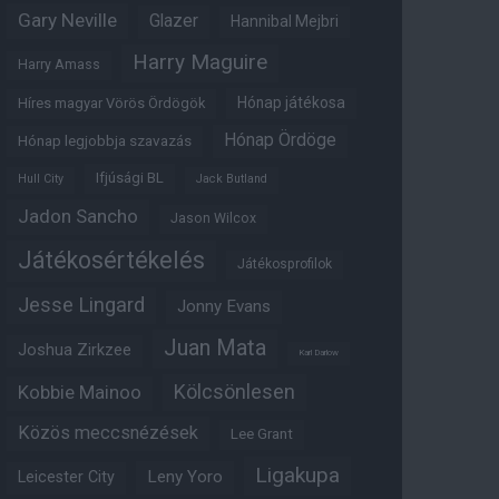
Gary Neville
Glazer
Hannibal Mejbri
Harry Maguire
Harry Amass
Hónap játékosa
Híres magyar Vörös Ördögök
Hónap Ördöge
Hónap legjobbja szavazás
Ifjúsági BL
Hull City
Jack Butland
Jadon Sancho
Jason Wilcox
Játékosértékelés
Játékosprofilok
Jesse Lingard
Jonny Evans
Juan Mata
Joshua Zirkzee
Karl Darlow
Kölcsönlesen
Kobbie Mainoo
Közös meccsnézések
Lee Grant
Ligakupa
Leny Yoro
Leicester City