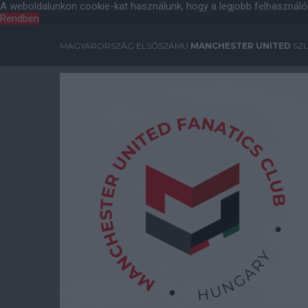
A weboldalunkon cookie-kat használunk, hogy a legjobb felhasználó
Rendben
MAGYARORSZÁG ELSŐSZÁMÚ
MANCHESTER UNITED
SZU