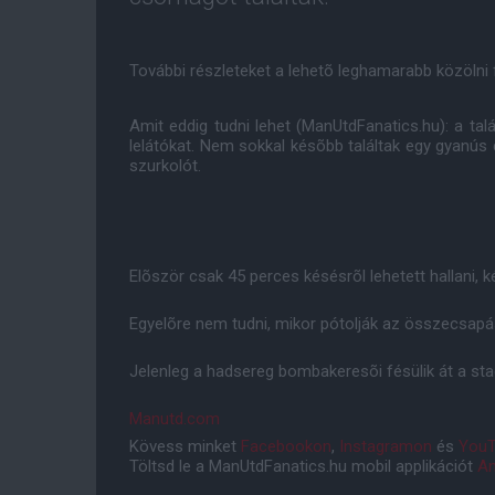
További részleteket a lehetõ leghamarabb közölni 
Amit eddig tudni lehet (ManUtdFanatics.hu): a talá
lelátókat. Nem sokkal késõbb találtak egy gyanús
szurkolót.
Elõször csak 45 perces késésrõl lehetett hallani, k
Egyelõre nem tudni, mikor pótolják az összecsapá
Jelenleg a hadsereg bombakeresõi fésülik át a sta
Manutd.com
Kövess minket
Facebookon
,
Instagramon
és
YouT
Töltsd le a ManUtdFanatics.hu mobil applikációt
An