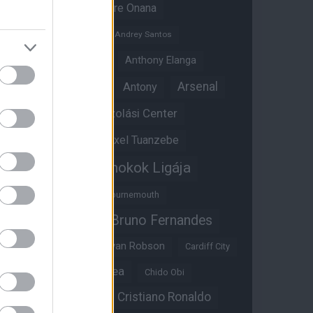
Amad Diallo
Andre Onana
Andreas Pereira
Andrey Santos
Angol válogatott
Anthony Elanga
Anthony Martial
Arsenal
Antony
Átigazolási Center
Aston Villa
Átigazolások
Axel Tuanzebe
Bajnokok Ligája
Ayden Heaven
Benjamin Sesko
Bournemouth
Bruno Fernandes
Brandon Williams
Bryan Mbeumo
Bryan Robson
Cardiff City
Casemiro
Chelsea
Chido Obi
Christian Eriksen
Cristiano Ronaldo