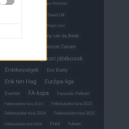
Crystal Palace
Darren Fletcher
David De Gea
David Gill
Dean Henderson
Diego Leon
Diogo Dalot
Donny van de Beek
Edinson Cavani
Ed Woodward
Egykori játékosok
Edzői stáb
Érdekességek
Eric Bailly
Erik ten Hag
Európa-liga
FA-kupa
Everton
Facundo Pellistri
Felkészülési túra 2022
Felkészülési túra 2023
Felkészülési túra 2024
Felkészülési túra 2025
Fred
Fulham
Felkészülési túra 2026