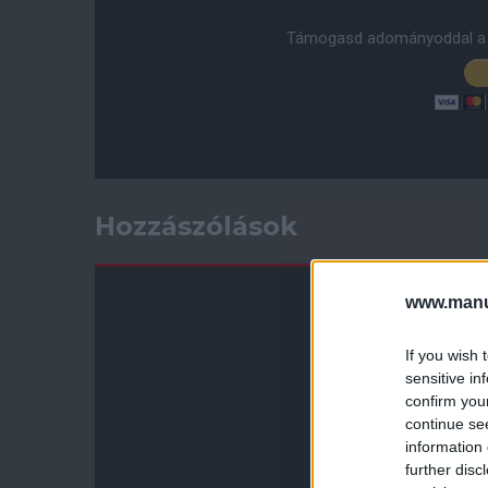
Támogasd adományoddal a 
Hozzászólások
www.manut
If you wish 
sensitive in
confirm you
continue se
information 
further disc