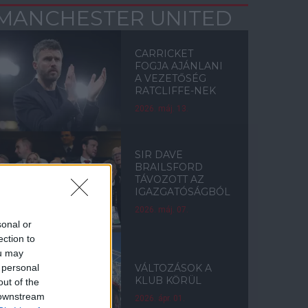
MANCHESTER UNITED
CARRICKET
FOGJA AJÁNLANI
A VEZETŐSÉG
RATCLIFFE-NEK
2026. máj. 13.
SIR DAVE
BRAILSFORD
TÁVOZOTT AZ
IGAZGATÓSÁGBÓL
2026. máj. 07.
sonal or
ection to
ou may
 personal
VÁLTOZÁSOK A
KLUB KÖRÜL
out of the
 downstream
2026. ápr. 01.