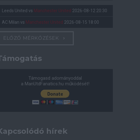
Leeds United
vs
Manchester United
2026-08-12 20:30
AC Milan
vs
Manchester United
2026-08-15 18:00
ELŐZŐ MÉRKŐZÉSEK
Támogatás
Támogasd adományoddal
a ManUtdFanatics.hu működését!
Kapcsolódó hírek