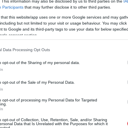
. This information may also be disclosed by us to third parties on the
IA
Participants
that may further disclose it to other third parties.
 that this website/app uses one or more Google services and may gath
including but not limited to your visit or usage behaviour. You may click 
 to Google and its third-party tags to use your data for below specifi
ogle consent section.
l Data Processing Opt Outs
o opt-out of the Sharing of my personal data.
In
o opt-out of the Sale of my Personal Data.
In
to opt-out of processing my Personal Data for Targeted
ing.
In
o opt-out of Collection, Use, Retention, Sale, and/or Sharing
ersonal Data that Is Unrelated with the Purposes for which it
lected.