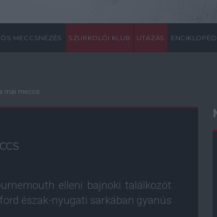
ÖS MECCSNÉZÉS
SZURKOLÓI KLUB
UTAZÁS
ENCIKLOPÉD
 a mai meccs
ECCS
urnemouth elleni bajnoki találkozót
afford észak-nyugati sarkában gyanús