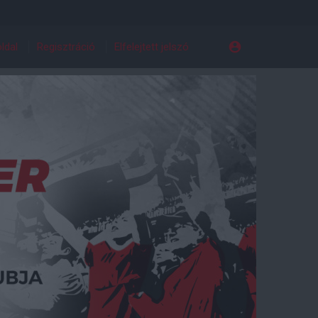
ldal
Regisztráció
Elfelejtett jelszó