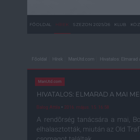
FŐOLDAL
HÍREK
SZEZON 2025/26
KLUB
KÖZ
Főoldal
Hírek
ManUtd.com
Hivatalos: Elmarad
ManUtd.com
HIVATALOS: ELMARAD A MAI M
Balog Attila
•
2016. május. 15. 16:58
A rendõrség tanácsára a mai, Bo
elhalasztották, miután az Old Tr
csomagot találtak.