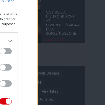
B’s List of
CARRICK: A
er and store
UNITED BÜSZKE
to grant or
AZ
ed purposes
EGYENJOGÚSÁGRA
ÉS A
SOKSZÍNŰSÉGRE
2026. febr. 21.
Címkék
Aaron Wan-Bissaka
A hangadó
Akadémiai csapat
Alejandro Garnacho
Alex Telles
Altay Bayindir
Alvaro Fernandez