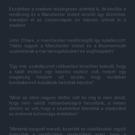
Kezdetben a stadiont részlegesen ürítették ki, de késõbb a
rendõrség és a Manchester United vezetõi úgy döntöttek,
maradjon el az összecsapás és teljesen ürítsék ki a
stadiont.
John O'Hare, a manchesteri rendõrségtõl így nyilatkozott:
"Hálás vagyok a Manchester United és a Bournemouth
szurkolóinak a mai támogatásukért és segítségükért."
"Egy mai, szabályozott robbantást követõen kiderült, hogy
a talált eszköz egy képzési eszköz volt, melyet egy
magáncég felejtett ott azután, hogy korábban
bombakeresõ kutyáknak tartottak képzést."
"Mivel az elem nagyon élethû volt és míg ki nem derült,
hogy nem valódi robbanóanyagról beszélünk, a helyes
döntés az volt, hogy a szurkolókat kitereltük a stadionból
az emberek biztonsága érdekében."
"Mindenki nyugodt maradt, követték az utasításokat, együtt
dolgoztak a rendõrökkel, rendezõkkel azért, hogy a