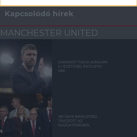
Kapcsolódó hírek
MANCHESTER UNITED
CARRICKET FOGJA AJÁNLANI
A VEZETŐSÉG RATCLIFFE-
NEK
SIR DAVE BRAILSFORD
TÁVOZOTT AZ
IGAZGATÓSÁGBÓL