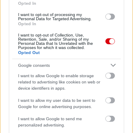
Opted In
I want to opt-out of processing my
Personal Data for Targeted Advertising.
Opted In
I want to opt-out of Collection, Use,
Retention, Sale, and/or Sharing of my
Personal Data that Is Unrelated with the
Purposes for which it was collected.
Opted Out
Google consents
Meccs Center
I want to allow Google to enable storage
related to advertising like cookies on web or
device identifiers in apps.
Paris Saint-Germain
vs
I want to allow my user data to be sent to
Google for online advertising purposes.
Manchester United
I want to allow Google to send me
Felkészülési szezon 4. mérkőzés
Nya Ullevi, Göteborg
personalized advertising.
2026-08-08 17:00