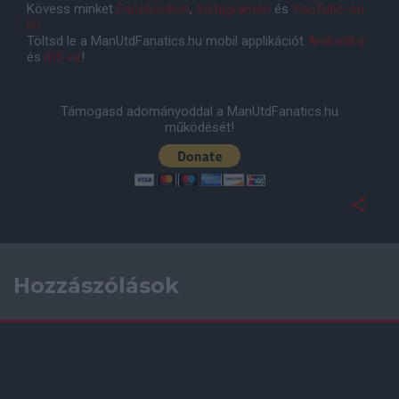
Kövess minket
Facebookon
,
Instagramon
és
YouTube-on
is!
Töltsd le a ManUtdFanatics.hu mobil applikációt
Androidra
és
iOS-re
!
Támogasd adományoddal a ManUtdFanatics.hu
működését!
Hozzászólások