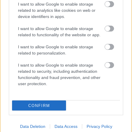
I want to allow Google to enable storage
related to analytics like cookies on web or
1 nap 4 óra 21 perc 1 másodperc
device identifiers in apps.
Leeds United
vs
Manchester United
2026-08-12 20:30
I want to allow Google to enable storage
related to functionality of the website or app.
AC Milan
vs
Manchester United
2026-08-15 18:00
I want to allow Google to enable storage
related to personalization.
ELŐZŐ MÉRKŐZÉSEK
I want to allow Google to enable storage
related to security, including authentication
Támogatás
functionality and fraud prevention, and other
user protection.
Támogasd adományoddal
a ManUtdFanatics.hu működését!
CONFIRM
Data Deletion
Data Access
Privacy Policy