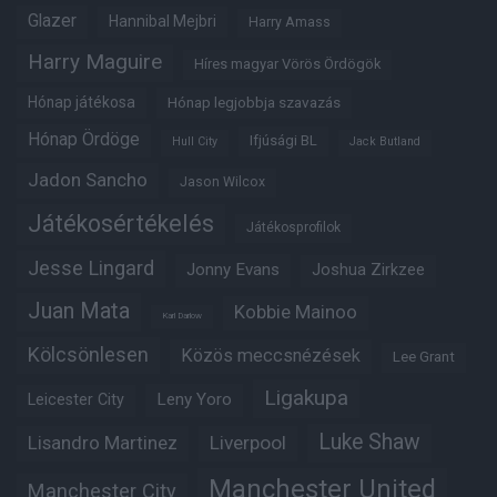
Glazer
Hannibal Mejbri
Harry Amass
Harry Maguire
Híres magyar Vörös Ördögök
Hónap játékosa
Hónap legjobbja szavazás
Hónap Ördöge
Ifjúsági BL
Hull City
Jack Butland
Jadon Sancho
Jason Wilcox
Játékosértékelés
Játékosprofilok
Jesse Lingard
Jonny Evans
Joshua Zirkzee
Juan Mata
Kobbie Mainoo
Karl Darlow
Kölcsönlesen
Közös meccsnézések
Lee Grant
Ligakupa
Leny Yoro
Leicester City
Luke Shaw
Lisandro Martinez
Liverpool
Manchester United
Manchester City