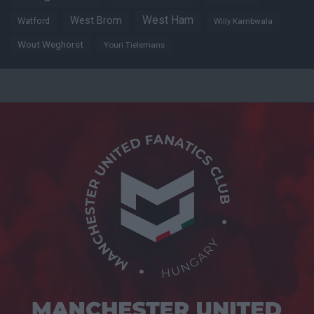
West Ham
West Brom
Watford
Willy Kambwala
Wout Weghorst
Youri Tielemans