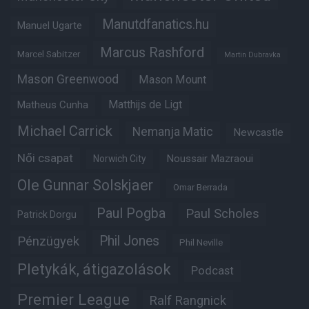
Manutdfanatics.hu
Manuel Ugarte
Marcus Rashford
Marcel Sabitzer
Martin Dubravka
Mason Greenwood
Mason Mount
Matheus Cunha
Matthijs de Ligt
Michael Carrick
Nemanja Matic
Newcastle
Női csapat
Noussair Mazraoui
Norwich City
Ole Gunnar Solskjaer
Omar Berrada
Paul Pogba
Paul Scholes
Patrick Dorgu
Phil Jones
Pénzügyek
Phil Neville
Pletykák, átigazolások
Podcast
Premier League
Ralf Rangnick