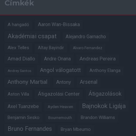
Címkék
Aaron Wan-Bissaka
A hangadó
Akadémiai csapat
Alejandro Garnacho
Alex Telles
Altay Bayindir
Alvaro Fernandez
Amad Diallo
Andre Onana
Andreas Pereira
Angol válogatott
Anthony Elanga
Andrey Santos
Anthony Martial
Arsenal
Antony
Átigazolások
Átigazolási Center
Aston Villa
Bajnokok Ligája
Axel Tuanzebe
Ayden Heaven
Benjamin Sesko
Brandon Williams
Bournemouth
Bruno Fernandes
Bryan Mbeumo