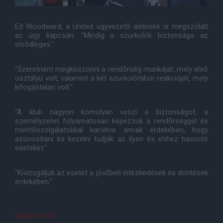
Ed Woodward, a United ügyvezetõ alelnöke is megszólalt
az ügy kapcsán: "Mindig a szurkolók biztonsága az
elsõdleges."
"Szeretném megköszönni a rendõrség munkáját, mely elsõ
osztályú volt, valamint a két szurkolótábor reakcióját, mely
kifogástalan volt."
"A klub nagyon komolyan veszi a biztonságot, a
személyzetet folyamatosan képezzük a rendõrséggel és
mentõszolgálatokkal karöltve annak érdekében, hogy
azonosítani és kezelni tudják az ilyen és ehhez hasonló
eseteket."
"Kivizsgáljuk az esetet a jövõbeli intézkedések és döntések
érdekében."
Manutd.com