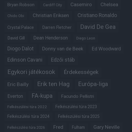
Casemiro
Chelsea
Bryan Robson
Cardiff City
Christian Eriksen
Cristiano Ronaldo
Chido Obi
David De Gea
Crystal Palace
Darren Fletcher
Dean Henderson
David Gill
Diego Leon
Diogo Dalot
Donny van de Beek
Ed Woodward
Edinson Cavani
Edzői stáb
Egykori játékosok
Érdekességek
Erik ten Hag
Európa-liga
Eric Bailly
FA-kupa
Everton
Facundo Pellistri
Felkészülési túra 2022
Felkészülési túra 2023
Felkészülési túra 2024
Felkészülési túra 2025
Fred
Gary Neville
Fulham
Felkészülési túra 2026