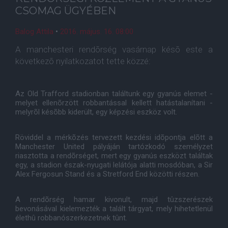
CSOMAG ÜGYÉBEN
Balog Attila
•
2016. május. 16. 08:00
A manchesteri rendõrség vasárnap késõ este a
következõ nyilatkozatot tette közzé:
Az Old Trafford stadionban találtunk egy gyanús elemet -
melyet ellenõrzött robbantással kellett hatástalanítani -
melyrõl késõbb kiderült, egy képzési eszköz volt.
Röviddel a mérkõzés tervezett kezdési idõpontja elõtt a
Manchester United pályáján tartózkodó személyzet
riasztotta a rendõrséget, mert egy gyanús eszközt találtak
egy, a stadion észak-nyugati lelátója alatti mosdóban, a Sir
Alex Fergosun Stand és a Stretford End közötti részen.
A rendõrség hamar kivonult, majd tûzszerészek
bevonásával kielemezték a talált tárgyat, mely hihetetlenül
élethû robbanószerkezetnek tûnt.