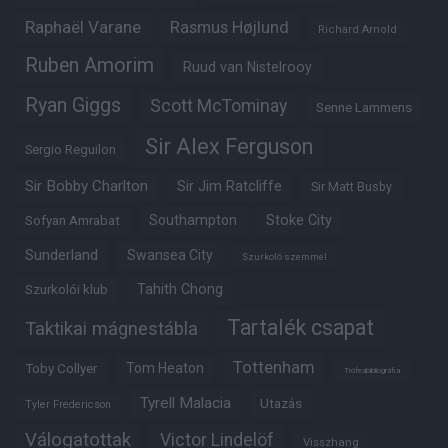
Raphaël Varane
Rasmus Højlund
Richard Arnold
Ruben Amorim
Ruud van Nistelrooy
Ryan Giggs
Scott McTominay
Senne Lammens
Sir Alex Ferguson
Sergio Reguilon
Sir Bobby Charlton
Sir Jim Ratcliffe
Sir Matt Busby
Southampton
Stoke City
Sofyan Amrabat
Sunderland
Swansea City
Szurkoló szemmel
Tahith Chong
Szurkolói klub
Tartalék csapat
Taktikai mágnestábla
Tottenham
Tom Heaton
Toby Collyer
Trófeabibliográfia
Tyrell Malacia
Utazás
Tyler Fredericson
Válogatottak
Victor Lindelöf
Visszhang