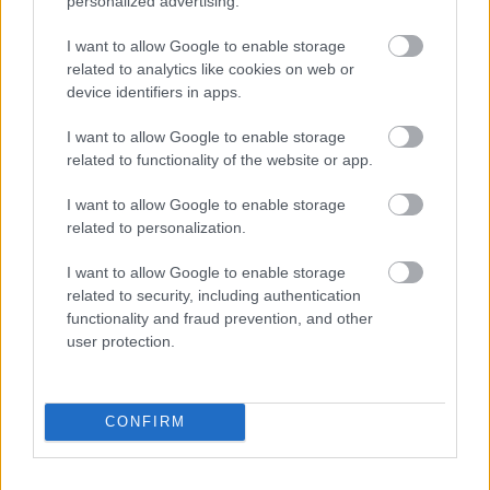
1 nap 21 óra 3 perc 47 másodperc
personalized advertising.
I want to allow Google to enable storage
Leeds United
vs
Manchester United
2026-08-12 20:30
related to analytics like cookies on web or
device identifiers in apps.
AC Milan
vs
Manchester United
2026-08-15 18:00
I want to allow Google to enable storage
ELŐZŐ MÉRKŐZÉSEK
related to functionality of the website or app.
I want to allow Google to enable storage
related to personalization.
Támogatás
I want to allow Google to enable storage
related to security, including authentication
Támogasd adományoddal
functionality and fraud prevention, and other
a ManUtdFanatics.hu működését!
user protection.
CONFIRM