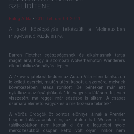
SZELÍDÍTENE
Balog Attila
•
2011. február. 04. 20:11
A skót középpályás felkészült a Molineux-ban
megvívandó küzdelemre.
Darren Fletcher egészségesnek és alkalmasnak tartja
magát arra, hogy a szombati Wolverhampton Wanderers
elleni találkozón pályára lépjen.
A 27 éves játékost kedden az Aston Villa elleni találkozón
le kellett cserélni, miután ütést kapott a szemére, melynek
következtében látása romlott. De pénteken már ezt
nyilatkozta az újságíróknak: "Jól vagyok, a látásom teljesen
visszatért, ma reggel már edzésbe is álltam. A csapat
számára elérhetõ vagyok és a mérkõzésre tekintek."
A Vörös Ördögök öt pontos elõnnyel állnak a Premier
League táblázatának élén, az utolsó hat Wolves elleni
találkozójukon nem kaptak ki, ám a legutóbbi nyolc
mérkõzésükbõl csupán kettõ volt olyan, mikor nem