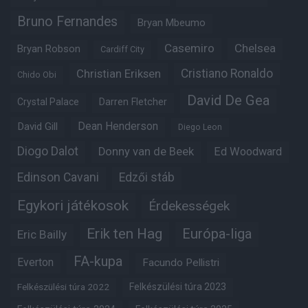
Bruno Fernandes
Bryan Mbeumo
Casemiro
Chelsea
Bryan Robson
Cardiff City
Christian Eriksen
Cristiano Ronaldo
Chido Obi
David De Gea
Crystal Palace
Darren Fletcher
Dean Henderson
David Gill
Diego Leon
Diogo Dalot
Donny van de Beek
Ed Woodward
Edinson Cavani
Edzői stáb
Egykori játékosok
Érdekességek
Erik ten Hag
Európa-liga
Eric Bailly
FA-kupa
Everton
Facundo Pellistri
Felkészülési túra 2022
Felkészülési túra 2023