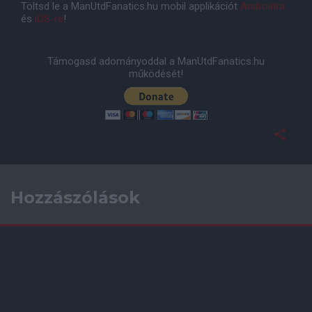
Töltsd le a ManUtdFanatics.hu mobil applikációt
Androidra
és
iOS-re
!
Támogasd adományoddal a ManUtdFanatics.hu
működését!
Hozzászólások