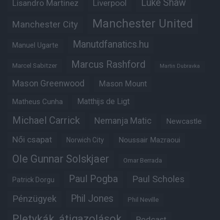
Luke Shaw
Lisandro Martinez
Liverpool
Manchester United
Manchester City
Manutdfanatics.hu
Manuel Ugarte
Marcus Rashford
Marcel Sabitzer
Martin Dubravka
Mason Greenwood
Mason Mount
Matheus Cunha
Matthijs de Ligt
Michael Carrick
Nemanja Matic
Newcastle
Női csapat
Noussair Mazraoui
Norwich City
Ole Gunnar Solskjaer
Omar Berrada
Paul Pogba
Paul Scholes
Patrick Dorgu
Phil Jones
Pénzügyek
Phil Neville
Pletykák, átigazolások
Podcast