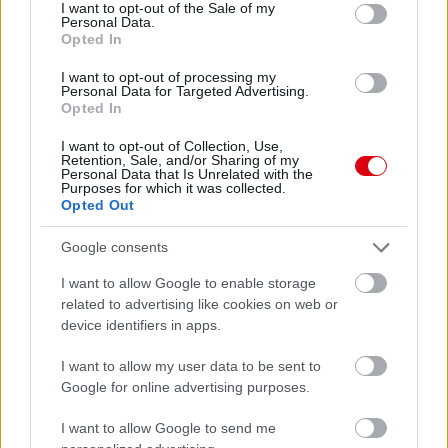
consent section.
I want to opt-out of the Sale of my
Personal Data.
Opted In
I want to opt-out of processing my
Personal Data for Targeted Advertising.
Opted In
I want to opt-out of Collection, Use,
Retention, Sale, and/or Sharing of my
Personal Data that Is Unrelated with the
Purposes for which it was collected.
Opted Out
Meccs Center
Google consents
I want to allow Google to enable storage
Paris Saint-Germain
vs
related to advertising like cookies on web or
Manchester United
device identifiers in apps.
I want to allow my user data to be sent to
Felkészülési szezon 4. mérkőzés
Nya Ullevi, Göteborg
Google for online advertising purposes.
2026-08-08 17:00
I want to allow Google to send me