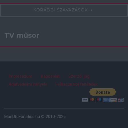
KORÁBBI SZAVAZÁSOK
TV műsor
Impresszum
Kapcsolat
Szerzői jog
Adatvédelmi irányelv
Felhasználói feltételek
ManUtdFanatics.hu © 2010-2026