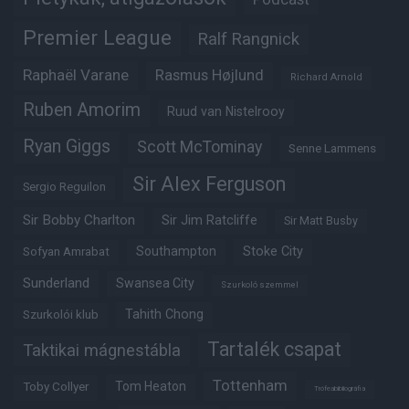
Premier League
Ralf Rangnick
Raphaël Varane
Rasmus Højlund
Richard Arnold
Ruben Amorim
Ruud van Nistelrooy
Ryan Giggs
Scott McTominay
Senne Lammens
Sir Alex Ferguson
Sergio Reguilon
Sir Bobby Charlton
Sir Jim Ratcliffe
Sir Matt Busby
Southampton
Stoke City
Sofyan Amrabat
Sunderland
Swansea City
Szurkoló szemmel
Tahith Chong
Szurkolói klub
Tartalék csapat
Taktikai mágnestábla
Tottenham
Tom Heaton
Toby Collyer
Trófeabibliográfia