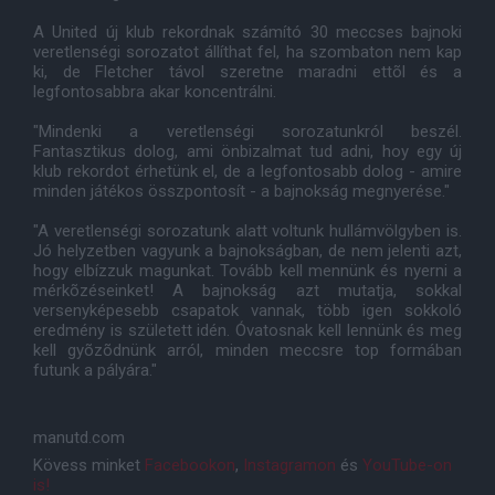
A United új klub rekordnak számító 30 meccses bajnoki
veretlenségi sorozatot állíthat fel, ha szombaton nem kap
ki, de Fletcher távol szeretne maradni ettõl és a
legfontosabbra akar koncentrálni.
"Mindenki a veretlenségi sorozatunkról beszél.
Fantasztikus dolog, ami önbizalmat tud adni, hoy egy új
klub rekordot érhetünk el, de a legfontosabb dolog - amire
minden játékos összpontosít - a bajnokság megnyerése."
"A veretlenségi sorozatunk alatt voltunk hullámvölgyben is.
Jó helyzetben vagyunk a bajnokságban, de nem jelenti azt,
hogy elbízzuk magunkat. Tovább kell mennünk és nyerni a
mérkõzéseinket! A bajnokság azt mutatja, sokkal
versenyképesebb csapatok vannak, több igen sokkoló
eredmény is született idén. Óvatosnak kell lennünk és meg
kell gyõzõdnünk arról, minden meccsre top formában
futunk a pályára."
manutd.com
Kövess minket
Facebookon
,
Instagramon
és
YouTube-on
is!