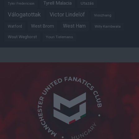
Tyrell Malacia
Utazás
Tyler Fredericson
Válogatottak
Victor Lindelöf
Visszhang
West Ham
West Brom
Watford
Willy Kambwala
Wout Weghorst
Youri Tielemans