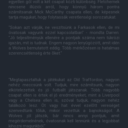
egyetlen gól volt a két csapat közti különbség. Fletchernek
nincsene illúziói arról, hogy könnyû három pontra
számítsanak Mick McCarthy csapata ellen, de képesnek
tartja magukat, hogy folytassák veretlenségi sorozatukat.
"Sokan azt várják, ne veszítsünk a Farkasok ellen, de mi
óvatosak vagyunk ezzel kapcsolatban" - mondta Darren.
"Jó teljesítményük ellenére a pontjaik száma nem tükrözi
igazán, mit is tudnak. Engem nagyon lenyûgözött, amit idén
a Wolves bemutatott eddig. Több mérkõzésen is hatalmas
szerencsétlenség érte õket."
"Megtapasztaltuk a játékukat az Old Traffordon, nagyon
nehéz meccsünk volt. Tudjuk, mire számítsunk, nagyon
elkötelezettek és jó futballt játszanak. Több nagyobb
csapat ellen is értek el jó eredményeket, mint a Liverpool
vagy a Chelsea ellen is, szóval tudjuk, nagyon nehéz
találkozó lesz. Öt vagy hat évvel ezelõtt vereséget
szenvedtünk tõlük, mikor vezettük a bajnokságot. A
Wolves jól játszik, bár nincs annyi pontjuk, amit
megérdemelnének, óvatosnak kell lennünk és a legjobbat
kihozni magunkból."