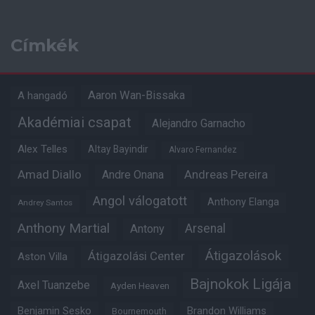
Címkék
Aaron Wan-Bissaka
A hangadó
Akadémiai csapat
Alejandro Garnacho
Alex Telles
Altay Bayindir
Alvaro Fernandez
Amad Diallo
Andre Onana
Andreas Pereira
Angol válogatott
Anthony Elanga
Andrey Santos
Anthony Martial
Arsenal
Antony
Átigazolások
Átigazolási Center
Aston Villa
Bajnokok Ligája
Axel Tuanzebe
Ayden Heaven
Benjamin Sesko
Brandon Williams
Bournemouth