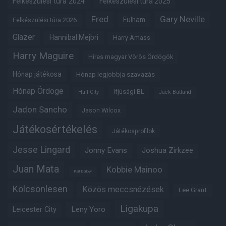
Felkészülési túra 2024
Felkészülési túra 2025
Fred
Gary Neville
Fulham
Felkészülési túra 2026
Glazer
Hannibal Mejbri
Harry Amass
Harry Maguire
Híres magyar Vörös Ördögök
Hónap játékosa
Hónap legjobbja szavazás
Hónap Ördöge
Ifjúsági BL
Hull City
Jack Butland
Jadon Sancho
Jason Wilcox
Játékosértékelés
Játékosprofilok
Jesse Lingard
Jonny Evans
Joshua Zirkzee
Juan Mata
Kobbie Mainoo
Karl Darlow
Kölcsönlesen
Közös meccsnézések
Lee Grant
Ligakupa
Leny Yoro
Leicester City