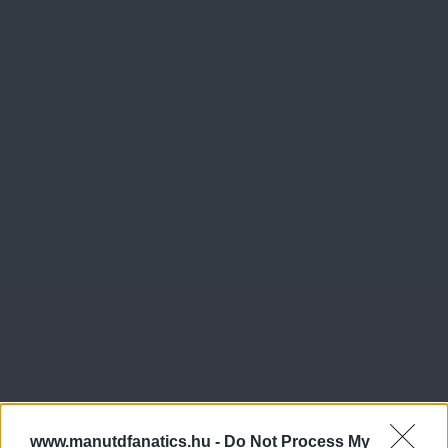
www.manutdfanatics.hu -
Do Not Process My