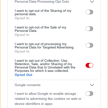
Please note that this website/app uses one or more Google
Personal Data Processing Opt Outs
services and may gather and store information including but
not limited to your visit or usage behaviour. You may click to
I want to opt-out of the Sharing of my
personal data.
grant or deny consent to Google and its third-party tags to
Opted In
use your data for below specified purposes in below Google
consent section.
I want to opt-out of the Sale of my
Personal Data.
Opted In
I want to opt-out of processing my
Personal Data for Targeted Advertising.
Opted In
I want to opt-out of Collection, Use,
Retention, Sale, and/or Sharing of my
Personal Data that Is Unrelated with the
Purposes for which it was collected.
Opted Out
Google consents
I want to allow Google to enable storage
related to advertising like cookies on web or
device identifiers in apps.