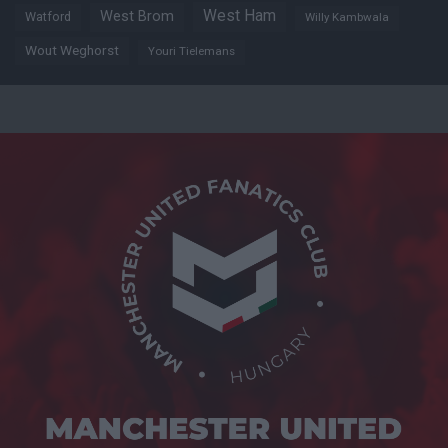
West Ham
West Brom
Watford
Willy Kambwala
Wout Weghorst
Youri Tielemans