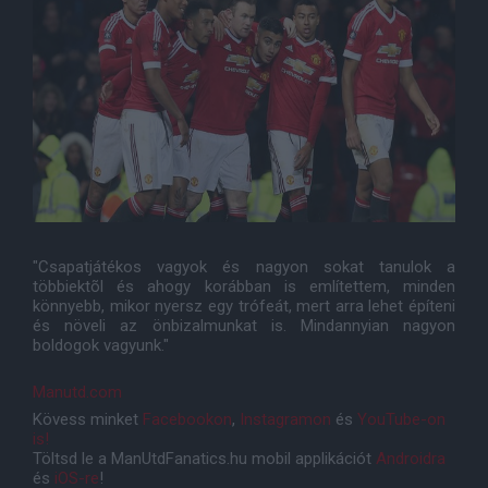
"Csapatjátékos vagyok és nagyon sokat tanulok a
többiektõl és ahogy korábban is említettem, minden
könnyebb, mikor nyersz egy trófeát, mert arra lehet építeni
és növeli az önbizalmunkat is. Mindannyian nagyon
boldogok vagyunk."
Manutd.com
Kövess minket
Facebookon
,
Instagramon
és
YouTube-on
is!
Töltsd le a ManUtdFanatics.hu mobil applikációt
Androidra
és
iOS-re
!