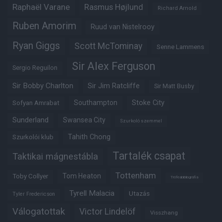
Raphaël Varane
Rasmus Højlund
Richard Arnold
Ruben Amorim
Ruud van Nistelrooy
Ryan Giggs
Scott McTominay
Senne Lammens
Sir Alex Ferguson
Sergio Reguilon
Sir Bobby Charlton
Sir Jim Ratcliffe
Sir Matt Busby
Southampton
Stoke City
Sofyan Amrabat
Sunderland
Swansea City
Szurkoló szemmel
Tahith Chong
Szurkolói klub
Tartalék csapat
Taktikai mágnestábla
Tottenham
Tom Heaton
Toby Collyer
Trófeabibliográfia
Tyrell Malacia
Utazás
Tyler Fredericson
Válogatottak
Victor Lindelöf
Visszhang