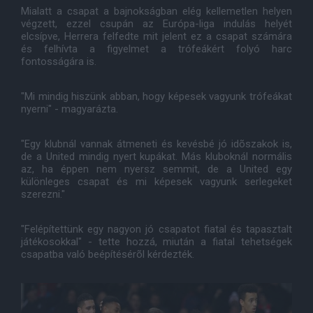
Mialatt a csapat a bajnokságban elég kellemetlen helyen
végzett, ezzel csupán az Európa-liga indulás helyét
elcsípve, Herrera felfedte mit jelent ez a csapat számára
és felhívta a figyelmet a trófeákért folyó harc
fontosságára is.
"Mi mindig hiszünk abban, hogy képesek vagyunk trófeákat
nyerni" - magyarázta.
"Egy klubnál vannak átmeneti és kevésbé jó idõszakok is,
de a United mindig nyert kupákat. Más kluboknál normális
az, ha éppen nem nyersz semmit, de a United egy
különleges csapat és mi képesek vagyunk serlegeket
szerezni."
"Felépítettünk egy nagyon jó csapatot fiatal és tapasztalt
játékosokkal" - tette hozzá, miután a fiatal tehetségek
csapatba való beépítésérõl kérdezték.