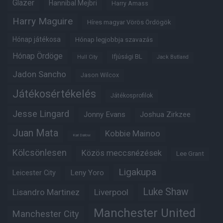
Glazer
Hannibal Mejbri
Harry Amass
Harry Maguire
Híres magyar Vörös Ördögök
Hónap játékosa
Hónap legjobbja szavazás
Hónap Ördöge
Ifjúsági BL
Hull City
Jack Butland
Jadon Sancho
Jason Wilcox
Játékosértékelés
Játékosprofilok
Jesse Lingard
Jonny Evans
Joshua Zirkzee
Juan Mata
Kobbie Mainoo
Karl Darlow
Kölcsönlesen
Közös meccsnézések
Lee Grant
Ligakupa
Leny Yoro
Leicester City
Luke Shaw
Lisandro Martinez
Liverpool
Manchester United
Manchester City