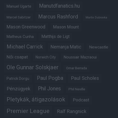
Manutdfanatics.hu
Manuel Ugarte
Marcus Rashford
Marcel Sabitzer
Martin Dubravka
Mason Greenwood
Mason Mount
Matheus Cunha
Matthijs de Ligt
Michael Carrick
Nemanja Matic
Newcastle
Női csapat
Noussair Mazraoui
Norwich City
Ole Gunnar Solskjaer
Omar Berrada
Paul Pogba
Paul Scholes
Patrick Dorgu
Phil Jones
Pénzügyek
Phil Neville
Pletykák, átigazolások
Podcast
Premier League
Ralf Rangnick