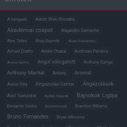
Aaron Wan-Bissaka
A hangadó
Akadémiai csapat
Alejandro Garnacho
Alex Telles
Altay Bayindir
Alvaro Fernandez
Amad Diallo
Andre Onana
Andreas Pereira
Angol válogatott
Anthony Elanga
Andrey Santos
Anthony Martial
Arsenal
Antony
Átigazolások
Átigazolási Center
Aston Villa
Bajnokok Ligája
Axel Tuanzebe
Ayden Heaven
Benjamin Sesko
Brandon Williams
Bournemouth
Bruno Fernandes
Bryan Mbeumo