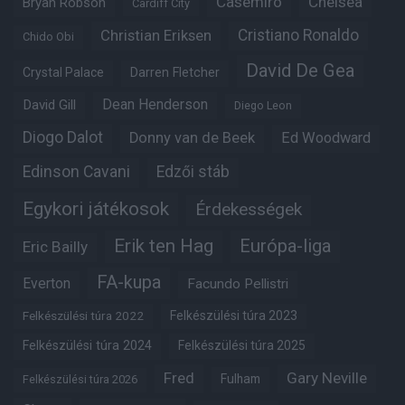
Casemiro
Chelsea
Bryan Robson
Cardiff City
Christian Eriksen
Cristiano Ronaldo
Chido Obi
David De Gea
Crystal Palace
Darren Fletcher
Dean Henderson
David Gill
Diego Leon
Diogo Dalot
Donny van de Beek
Ed Woodward
Edinson Cavani
Edzői stáb
Egykori játékosok
Érdekességek
Erik ten Hag
Európa-liga
Eric Bailly
FA-kupa
Everton
Facundo Pellistri
Felkészülési túra 2022
Felkészülési túra 2023
Felkészülési túra 2024
Felkészülési túra 2025
Fred
Gary Neville
Fulham
Felkészülési túra 2026