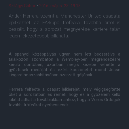
Szilágyi Gábor
•
2016. május. 23. 19:18
Ander Herrera szerint a Manchester United csapata
építkezhet az FA-kupa trófeára, továbbá arról is
beszélt, hogy a sorozat megnyerése karriere talán
legemlékezetesebb pillanata.
A spanyol középpályás ugyan nem lett becserélve a
találkozón szombaton a Wembley-ben megrendezésre
kerülõ döntõben, azonban mégis kezébe vehette a
gyõztesek medálját és ezért köszönetet mond Jesse
Lingard hosszabbításában szerzett góljának.
Herrera felfedte a csapat lelkierejét, mely végigsegítette
õket a sorozatban és reméli, hogy ez a gyõzelem kellõ
lökést adhat a továbbiakban ahhoz, hogy a Vörös Ördögök
további trófeákat nyerhessenek.