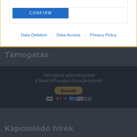
Leeds United
vs
Manchester United
2026-08-12 20:30
CONFIRM
AC Milan
vs
Manchester United
2026-08-15 18:00
ELŐZŐ MÉRKŐZÉSEK
Data Deletion
Data Access
Privacy Policy
Támogatás
Támogasd adományoddal
a ManUtdFanatics.hu működését!
Kapcsolódó hírek