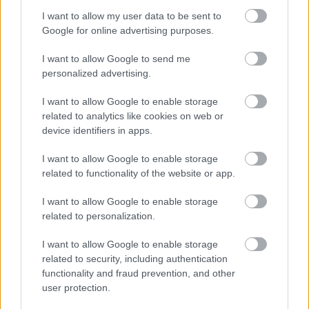
I want to allow my user data to be sent to
Google for online advertising purposes.
I want to allow Google to send me
personalized advertising.
I want to allow Google to enable storage
related to analytics like cookies on web or
Meccs Center
device identifiers in apps.
I want to allow Google to enable storage
related to functionality of the website or app.
Paris Saint-Germain
vs
Manchester United
I want to allow Google to enable storage
related to personalization.
Felkészülési szezon 4. mérkőzés
Nya Ullevi, Göteborg
I want to allow Google to enable storage
2026-08-08 17:00
related to security, including authentication
functionality and fraud prevention, and other
1 nap 7 óra 44 perc 15 másodperc
user protection.