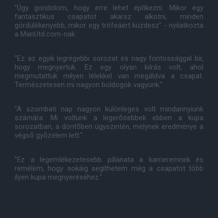
"Úgy gondolom, hogy erre lehet építkezni. Mikor egy
fantasztikus csapatot akarsz alkotni, minden
gördülékenyebb, mikor egy trófeáért küzdesz" - nyilatkozta
a ManUtd.com-nak.
"Ez az egyik legrégebbi sorozat és nagy fontossággal bír,
hogy megnyertük. Ez egy olyan kiírás volt, ahol
megmutattuk milyen lélekkel van megáldva a csapat.
Természetesen mi nagyon boldogok vagyunk."
"A szombati nap nagyon különleges volt mindannyiunk
számára. Mi voltunk a legerõsebbek ebben a kupa
sorozatban, a döntõben úgyszintén, melynek eredménye a
végsõ gyõzelem lett."
"Ez a legemlékezetesebb pillanata a karrieremnek és
remélem, hogy sokáig segíthetem még a csapatot több
ilyen kupa megnyeréséhez."