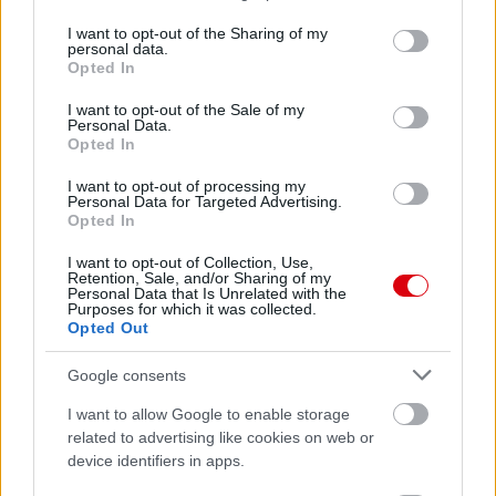
services and may gather and store information including but
not limited to your visit or usage behaviour. You may click to
I want to opt-out of the Sharing of my
personal data.
grant or deny consent to Google and its third-party tags to
Opted In
use your data for below specified purposes in below Google
consent section.
I want to opt-out of the Sale of my
Personal Data.
Opted In
I want to opt-out of processing my
Personal Data for Targeted Advertising.
Opted In
Meccs Center
I want to opt-out of Collection, Use,
Retention, Sale, and/or Sharing of my
Personal Data that Is Unrelated with the
Purposes for which it was collected.
Paris Saint-Germain
vs
Opted Out
Manchester United
Google consents
Felkészülési szezon 4. mérkőzés
I want to allow Google to enable storage
Nya Ullevi, Göteborg
related to advertising like cookies on web or
2026-08-08 17:00
device identifiers in apps.