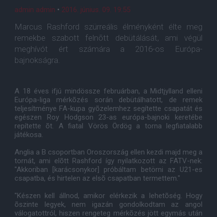
admin admin
•
2016. június. 09. 19:55
Marcus Rashford szürreális élményként élte meg
remekbe szabott felnõtt debütálását, ami végül
meghívót ért számára a 2016-os Európa-
bajnokságra.
A 18 éves ifjú mindössze februárban, a Midtjylland elleni
Európa-liga mérkõzés során debütálhatott, de remek
teljesítménye FA-kupa gyõzelemhez segítette csapatát és
egészen Roy Hodgson 23-as európa-bajnoki keretébe
repítette õt. A fiatal Vörös Ördög a torna legfiatalabb
játékosa.
Anglia a B csoportban Oroszország ellen kezdi majd meg a
tornát, ami elõtt Rashford így nyilatkozott az FATV-nek:
"Akkoriban [karácsonykor] próbáltam betörni az U21-es
csapatba, és hirtelen az elsõ csapatban termettem."
"Készen kell állnod, amikor elérkezik a lehetõség. Hogy
õszinte legyek, nem igazán gondolkodtam az angol
válogatottról, hiszen rengeteg mérkõzés jött egymás után