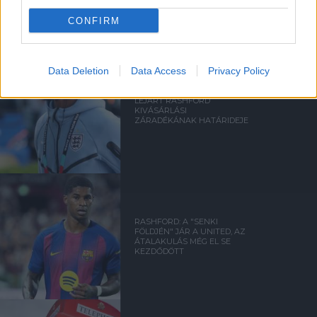
CONFIRM
MARCUS RASHFORD
Data Deletion
Data Access
Privacy Policy
LEJÁRT RASHFORD
KIVÁSÁRLÁSI
ZÁRADÉKÁNAK HATÁRIDEJE
RASHFORD: A "SENKI
FÖLDJÉN" JÁR A UNITED, AZ
ÁTALAKULÁS MÉG EL SE
KEZDŐDÖTT