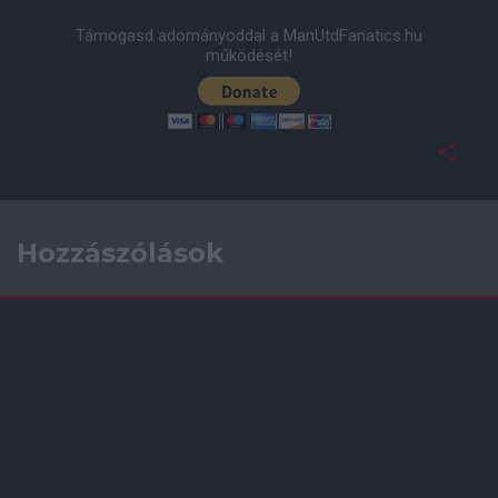
Támogasd adományoddal a ManUtdFanatics.hu
működését!
Hozzászólások