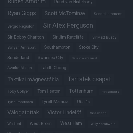
Ruben Amorim
Ruud van Nistelrooy
Ryan Giggs
Scott McTominay
Senne Lammens
Sir Alex Ferguson
Sergio Reguilon
Sir Bobby Charlton
Sir Jim Ratcliffe
Sir Matt Busby
Southampton
Stoke City
Sofyan Amrabat
Sunderland
Swansea City
Szurkoló szemmel
Tahith Chong
Szurkolói klub
Tartalék csapat
Taktikai mágnestábla
Tottenham
Tom Heaton
Toby Collyer
Trófeabibliográfia
Tyrell Malacia
Utazás
Tyler Fredericson
Válogatottak
Victor Lindelöf
Visszhang
West Ham
West Brom
Watford
Willy Kambwala