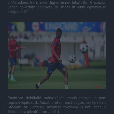
a Unitedben. Ez minden figyelmemet lekötötte. A szezon
végén hallottam dolgokat, de most itt lenni egyszerûen
elképesztõ."
Rashford debübáló mérkõzésén máris betalált a nem
régiben lejátszott, Ausztria elleni barátságos találkozón a
Stadium of Lightban, azonban továbbra is két lábbal a
földön áll a jelentõs torna elõtt.