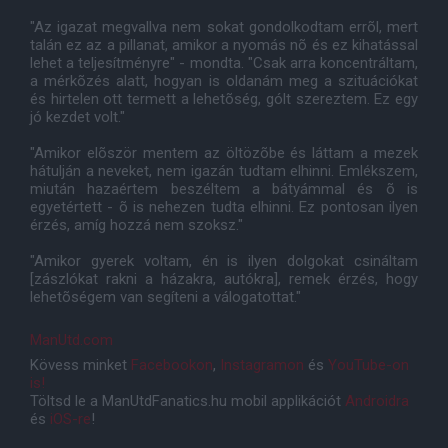
"Az igazat megvallva nem sokat gondolkodtam errõl, mert
talán ez az a pillanat, amikor a nyomás nõ és ez kihatással
lehet a teljesítményre" - mondta. "Csak arra koncentráltam,
a mérkõzés alatt, hogyan is oldanám meg a szituációkat
és hirtelen ott termett a lehetõség, gólt szereztem. Ez egy
jó kezdet volt."
"Amikor elõször mentem az öltözõbe és láttam a mezek
hátulján a neveket, nem igazán tudtam elhinni. Emlékszem,
miután hazaértem beszéltem a bátyámmal és õ is
egyetértett - õ is nehezen tudta elhinni. Ez pontosan ilyen
érzés, amíg hozzá nem szoksz."
"Amikor gyerek voltam, én is ilyen dolgokat csináltam
[zászlókat rakni a házakra, autókra], remek érzés, hogy
lehetõségem van segíteni a válogatottat."
ManUtd.com
Kövess minket
Facebookon
,
Instagramon
és
YouTube-on
is!
Töltsd le a ManUtdFanatics.hu mobil applikációt
Androidra
és
iOS-re
!