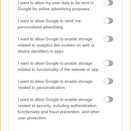
I want to allow my user data to be sent to
Google for online advertising purposes.
Leeds United
vs
Manchester United
2026-08-12 20:30
AC Milan
I want to allow Google to send me
vs
Manchester United
2026-08-15 18:00
personalized advertising.
ELŐZŐ MÉRKŐZÉSEK
I want to allow Google to enable storage
related to analytics like cookies on web or
device identifiers in apps.
Támogatás
I want to allow Google to enable storage
related to functionality of the website or app.
Támogasd adományoddal
a ManUtdFanatics.hu működését!
I want to allow Google to enable storage
related to personalization.
I want to allow Google to enable storage
related to security, including authentication
functionality and fraud prevention, and other
user protection.
Kapcsolódó hírek