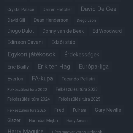
David De Gea
Crystal Palace
Darren Fletcher
Dean Henderson
David Gill
Diego Leon
Diogo Dalot
Donny van de Beek
Ed Woodward
Edinson Cavani
Edzői stáb
Egykori játékosok
Érdekességek
Erik ten Hag
Európa-liga
Eric Bailly
FA-kupa
Everton
Facundo Pellistri
Felkészülési túra 2022
Felkészülési túra 2023
Felkészülési túra 2024
Felkészülési túra 2025
Fred
Gary Neville
Fulham
Felkészülési túra 2026
Glazer
Hannibal Mejbri
Harry Amass
Harry Maguire
Híres magyar Vörös Ördögök