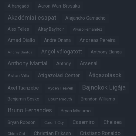
Aaron Wan-Bissaka
A hangadó
Akadémiai csapat
Alejandro Garnacho
Alex Telles
Altay Bayindir
Alvaro Fernandez
Amad Diallo
Andre Onana
Andreas Pereira
Angol válogatott
Anthony Elanga
Andrey Santos
Anthony Martial
Arsenal
Antony
Átigazolások
Átigazolási Center
Aston Villa
Bajnokok Ligája
Axel Tuanzebe
Ayden Heaven
Benjamin Sesko
Brandon Williams
Bournemouth
Bruno Fernandes
Bryan Mbeumo
Casemiro
Chelsea
Bryan Robson
Cardiff City
Christian Eriksen
Cristiano Ronaldo
Chido Obi