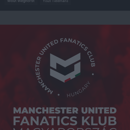
Wout Weghorst
Youri Tielemans