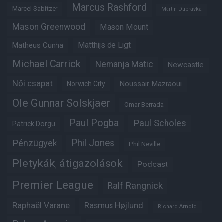
Marcus Rashford
Marcel Sabitzer
Martin Dubravka
Mason Greenwood
Mason Mount
Matheus Cunha
Matthijs de Ligt
Michael Carrick
Nemanja Matic
Newcastle
Női csapat
Noussair Mazraoui
Norwich City
Ole Gunnar Solskjaer
Omar Berrada
Paul Pogba
Paul Scholes
Patrick Dorgu
Phil Jones
Pénzügyek
Phil Neville
Pletykák, átigazolások
Podcast
Premier League
Ralf Rangnick
Raphaël Varane
Rasmus Højlund
Richard Arnold