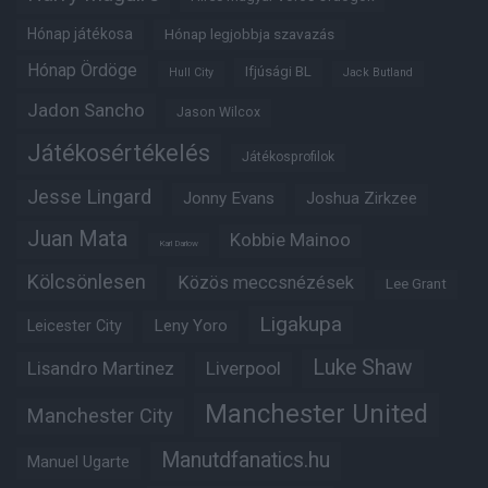
Hónap játékosa
Hónap legjobbja szavazás
Hónap Ördöge
Ifjúsági BL
Hull City
Jack Butland
Jadon Sancho
Jason Wilcox
Játékosértékelés
Játékosprofilok
Jesse Lingard
Jonny Evans
Joshua Zirkzee
Juan Mata
Kobbie Mainoo
Karl Darlow
Kölcsönlesen
Közös meccsnézések
Lee Grant
Ligakupa
Leny Yoro
Leicester City
Luke Shaw
Lisandro Martinez
Liverpool
Manchester United
Manchester City
Manutdfanatics.hu
Manuel Ugarte