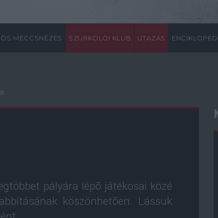
ÖS MECCSNÉZÉS
SZURKOLÓI KLUB
UTAZÁS
ENCIKLOPÉD
ei
egtöbbet pályára lépõ játékosai közé
zabbításának köszönhetõen. Lássuk
ént.