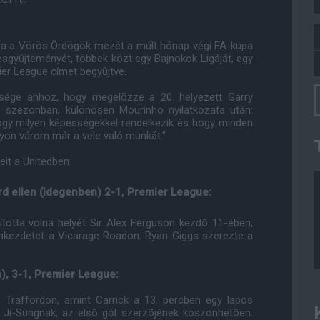
ára a Vörös Ördögök mezét a múlt hónap végi FA-kupa
feagyûjteményét, többek közt egy Bajnokok Ligáját, egy
ier League címet begyûjtve.
sége ahhoz, hogy megelõzze a 20. helyezett Garry
es szezonban, különösen Mourinho nyilatkozata után:
gy milyen képességekkel rendelkezik és hogy minden
gyon várom már a vele való munkát."
it a Unitedben:
rd ellen (idegenben) 2-1, Premier League:
sította volna helyét Sir Alex Ferguson kezdõ 11-ében,
zonkezdetet a Vicarage Roadon. Ryan Giggs szerezte a
on), 3-1, Premier League:
 Traffordon, amint Carrick a 13. percben egy lapos
 Ji-Sungnak, az elsõ gól szerzõjének köszönhetõen.