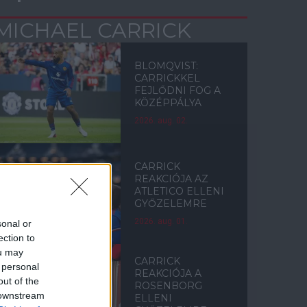
MICHAEL CARRICK
BLOMQVIST:
CARRICKKEL
FEJLŐDNI FOG A
KÖZÉPPÁLYA
2026. aug. 02.
CARRICK
REAKCIÓJA AZ
ATLETICO ELLENI
GYŐZELEMRE
2026. aug. 01.
sonal or
ection to
ou may
CARRICK
 personal
REAKCIÓJA A
out of the
ROSENBORG
 downstream
ELLENI