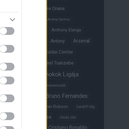
Amad Diallo
Andre Onana
Andreas Pereira
Andrey Santos
Angol válogatott
Anthony Elanga
Anthony Martial
Arsenal
Antony
Átigazolási Center
Aston Villa
Átigazolások
Axel Tuanzebe
Bajnokok Ligája
Ayden Heaven
Benjamin Sesko
Bournemouth
Bruno Fernandes
Brandon Williams
Bryan Mbeumo
Bryan Robson
Cardiff City
Casemiro
Chelsea
Chido Obi
Christian Eriksen
Cristiano Ronaldo