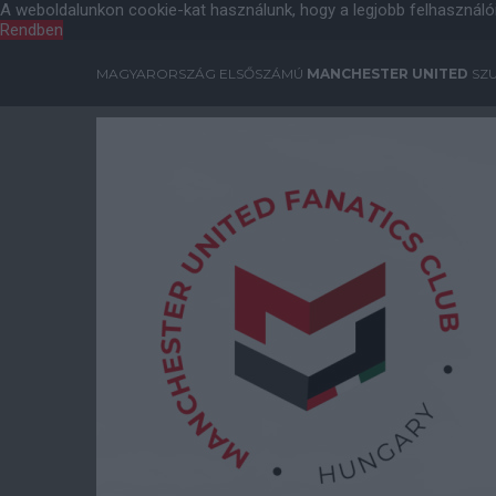
A weboldalunkon cookie-kat használunk, hogy a legjobb felhasználó
Rendben
MAGYARORSZÁG ELSŐSZÁMÚ
MANCHESTER UNITED
SZU