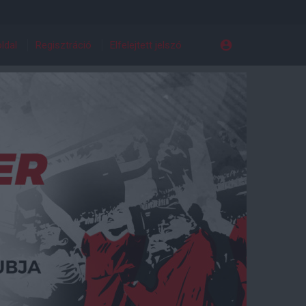
ldal
Regisztráció
Elfelejtett jelszó