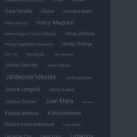
Fulham
Felkészülési túra 2026
Gary Neville
Glazer
Hannibal Mejbri
Harry Maguire
Harry Amass
Hónap játékosa
Híres magyar Vörös Ördögök
Hónap Ördöge
Hónap legjobbja szavazás
Ifjúsági BL
Hull City
Jack Butland
Jadon Sancho
Jason Wilcox
Játékosértékelés
Játékosprofilok
Jesse Lingard
Jonny Evans
Juan Mata
Joshua Zirkzee
Karl Darlow
Kölcsönlesen
Kobbie Mainoo
Közös meccsnézések
Lee Grant
Ligakupa
Leny Yoro
Leicester City