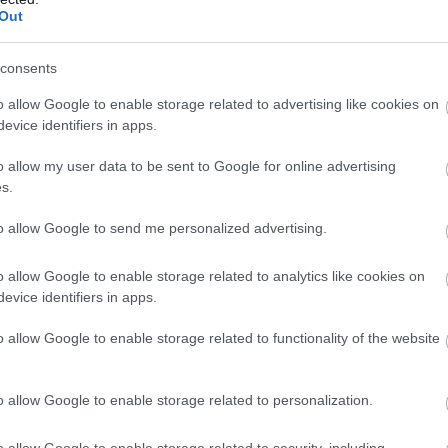
Out
remier League - 291, Bajnokok Ligája - 72, FA-kupa -
Klubvilágbajnokság - 1.
consents
o allow Google to enable storage related to advertising like cookies on
evice identifiers in apps.
ube-on is!
droidra
és
iOS-re
!
o allow my user data to be sent to Google for online advertising
s.
ManUtdFanatics.hu működését!
to allow Google to send me personalized advertising.
o allow Google to enable storage related to analytics like cookies on
evice identifiers in apps.
o allow Google to enable storage related to functionality of the website
o allow Google to enable storage related to personalization.
o allow Google to enable storage related to security, including