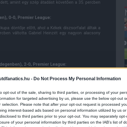
edett, amint egy szép átadást követõen a 35. percben
en), 0-0, Premier League:
upa döntõje elõtt, ahol a Kékek díszsorfalat álltak a
rcben váltotta Gabriel Heinzét egy nagyon alacsony
(idegenben), 2-0, Premier League:
 érzelmû drukker számára. A bajnoki cím az utolsó
dfanatics.hu -
Do Not Process My Personal Information
do és Giggs jegyezték a találatokat ezen a meccsen.
ekjelenlét nagyon fontosnak bizonyult, amint a Vörösök
to opt-out of the sale, sharing to third parties, or processing of your per
formation for targeted advertising by us, please use the below opt-out s
otthon), 2-0, Premier League:
r selection. Please note that after your opt-out request is processed y
fellépését Carrick. A mérkõzésen Evra és Hernandez
eing interest-based ads based on personal information utilized by us or
 váltotta Carricket, amely mérkõzést végül kilencen
disclosed to third parties prior to your opt-out. You may separately opt-
dallega kiállításának köszönhetõen.
losure of your personal information by third parties on the IAB’s list of