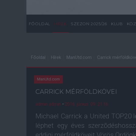
FŐOLDAL
HÍREK
SZEZON 2025/26
KLUB
KÖZ
Főoldal
Hírek
ManUtd.com
Carrick mérföldköv
ManUtd.com
CARRICK MÉRFÖLDKÖVEI
admin admin
•
2016. június. 09. 21:16
Michael Carrick a United TOP20 l
léphet egy éves szerzõdéshoss
eddigi mérföldköveit Vörös Ördögk