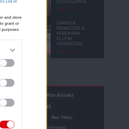
B’s List of
GYŐZELEMRE
2026. júl. 24.
er and store
CARRICK
to grant or
REAKCIÓJA A
ed purposes
WREXHAM
ELLENI
VERESÉGRE
2026. júl. 19.
Címkék
Aaron Wan-Bissaka
A hangadó
Akadémiai csapat
Alejandro Garnacho
Alex Telles
Altay Bayindir
Alvaro Fernandez