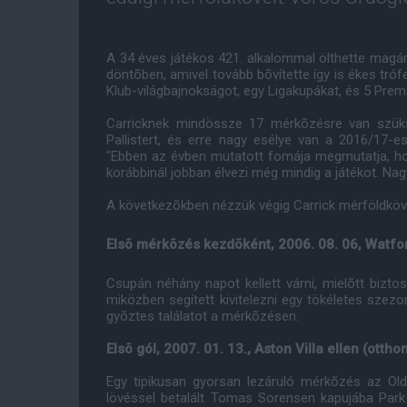
A 34 éves játékos 421. alkalommal ölthette mag
döntõben, amivel tovább bõvítette így is ékes tró
Klub-világbajnokságot, egy Ligakupákat, és 5 Prem
Carricknek mindössze 17 mérkõzésre van szük
Pallistert, és erre nagy esélye van a 2016/17-
"Ebben az évben mutatott fomája megmutatja, ho
korábbinál jobban élvezi még mindig a játékot. Na
A következõkben nézzük végig Carrick mérföldköve
Elsõ mérkõzés kezdõként, 2006. 08. 06, Watfo
Csupán néhány napot kellett várni, mielõtt bizto
miközben segített kivitelezni egy tökéletes sze
gyõztes találatot a mérkõzésen.
Elsõ gól, 2007. 01. 13., Aston Villa ellen (otth
Egy tipikusan gyorsan lezáruló mérkõzés az Old
lövéssel betalált Tomas Sorensen kapujába Park