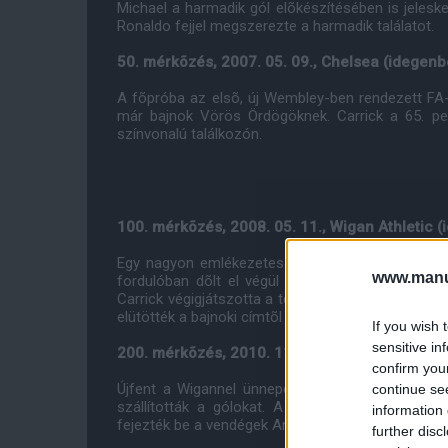
Michael a harmadik gól elõkészítésében is jelesk
Ronaldo fejjel megszerezte a harmadik találatot.
50. mérkõzés, 2007. 05. 09., Chelsea (idegenb
A fõpróba az elsõ, új Wembley-ben rendezett FA-k
már bajnok Vörös Ördögöknek. Carrick a 65. pe
színvonalú találkozón.
100. mérkõzés, 2008. 05. 11., Wigan Athletic 
Egy nagyon emlékezetes mérkõzés minden United
www.manut
fordulóban dõlt el végül a United javára, Ronal
Carrick végigjátszotta a teljes 90 percet és a lél
elütötték a bajnoki címtõl a Chelsea-t.
If you wish 
sensitive in
200. mérkõzés, 2010. 11. 20., Wigan Athletic (
confirm you
Újfent a Wigannel ünnepelhette újabb századik 
continue se
szállították a gólokat. A mexikói a 64. percben
information 
fejezték be a vendégek Antolin Alcaraz és Hugo Ro
further disc