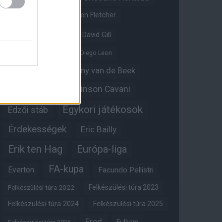
Crystal Palace
Darren Fletcher
David De Gea
David Gill
Dean Henderson
Diego Leon
Diogo Dalot
Donny van de Beek
Edinson Cavani
Ed Woodward
Egykori játékosok
Edzői stáb
Érdekességek
Eric Bailly
Erik ten Hag
Európa-liga
FA-kupa
Everton
Facundo Pellistri
Felkészülési túra 2022
Felkészülési túra 2023
Felkészülési túra 2024
Felkészülési túra 2025
Fred