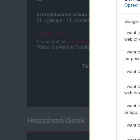
Opted 
Szerepléseinek száma sorozatokra lebontva:
P
31, Ligakupa - 13, Szuperkupa - 6, Európa-liga - 7, 
Google 
I want t
ManUtd.com
web or d
Kövess minket
Facebookon
,
Instagramon
és
YouT
Töltsd le a ManUtdFanatics.hu mobil applikációt
An
I want t
purpose
Támogasd adományoddal a 
I want 
I want t
web or d
I want t
or app.
Hozzászólások
I want t
I want t