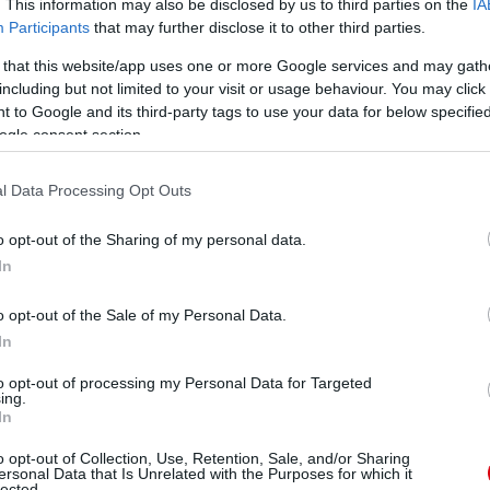
. This information may also be disclosed by us to third parties on the
IA
genben), 0-3, Premier League:
Participants
that may further disclose it to other third parties.
 messze. Phil Jones öngólja biztosította be a 3-0-s
 that this website/app uses one or more Google services and may gath
vábbi gólokat, a középpályás pedig végigjátszotta a
including but not limited to your visit or usage behaviour. You may click 
 to Google and its third-party tags to use your data for below specifi
 4-1, FA-kupa:
ogle consent section.
pelhetett, amint otthon vetettek véget a Fulham azévi
a mérkõzésen, majd alig egy óra elteltével Scholes
l Data Processing Opt Outs
o opt-out of the Sharing of my personal data.
), 2-1, Premier League:
In
a Ander Herrerát, amint a Vörös Ördögök egy nagyon
o opt-out of the Sale of my Personal Data.
In
 Róma 7-1-es megsemmisítésekor a Bajnokok Ligája
gan otthonában 2009-ben, ami végül a 18. bajnoki
to opt-out of processing my Personal Data for Targeted
ing.
In
007/08, 2008/09, 2010/11, 2012/13), Bajnokok Ligája
(2016), Ligakupa (2009/10), Angol szuperkupa (2007,
o opt-out of Collection, Use, Retention, Sale, and/or Sharing
ezonban a játékosok által megszavazott 'Év játékosa'
ersonal Data that Is Unrelated with the Purposes for which it
lected.