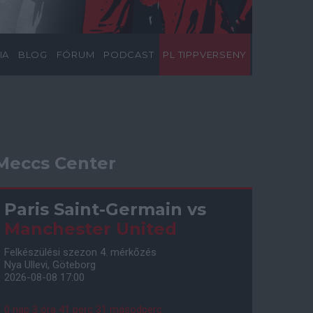
IA
BLOG
FÓRUM
PODCAST
PL TIPPVERSENY
Meccs Center
Paris Saint-Germain
vs
Manchester United
Felkészülési szezon 4. mérkőzés
Nya Ullevi, Göteborg
2026-08-08 17:00
0 nap 3 óra 41 perc 30 másodperc