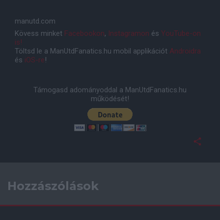
manutd.com
Kövess minket
Facebookon
,
Instagramon
és
YouTube-on
is!
Töltsd le a ManUtdFanatics.hu mobil applikációt
Androidra
és
iOS-re
!
Támogasd adományoddal a ManUtdFanatics.hu
működését!
Hozzászólások