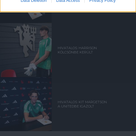
Data Deletion
Data Access
Privacy Policy
HIVATALOS: HARRISON
KÖLCSÖNBE KERÜLT
HIVATALOS: KIT MARGETSON
A UNITEDBE IGAZOLT