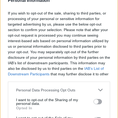
Personal Information
If you wish to opt-out of the sale, sharing to third parties, or
processing of your personal or sensitive information for
targeted advertising by us, please use the below opt-out
section to confirm your selection. Please note that after your
opt-out request is processed you may continue seeing
interest-based ads based on personal information utilized by
us or personal information disclosed to third parties prior to
your opt-out. You may separately opt-out of the further
disclosure of your personal information by third parties on the
IAB’s list of downstream participants. This information may
also be disclosed by us to third parties on the
IAB’s List of
Downstream Participants
that may further disclose it to other
third parties.
Meccs Center
Please note that this website/app uses one or more Google
Personal Data Processing Opt Outs
services and may gather and store information including but
not limited to your visit or usage behaviour. You may click to
I want to opt-out of the Sharing of my
Paris Saint-Germain
vs
personal data.
grant or deny consent to Google and its third-party tags to
Opted In
Manchester United
use your data for below specified purposes in below Google
consent section.