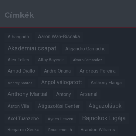
Címkék
Aaron Wan-Bissaka
A hangadó
Akadémiai csapat
Alejandro Garnacho
Alex Telles
Altay Bayindir
Alvaro Fernandez
Amad Diallo
Andre Onana
Andreas Pereira
Angol válogatott
Anthony Elanga
Andrey Santos
Anthony Martial
Arsenal
Antony
Átigazolások
Átigazolási Center
Aston Villa
Bajnokok Ligája
Axel Tuanzebe
Ayden Heaven
Benjamin Sesko
Brandon Williams
Bournemouth