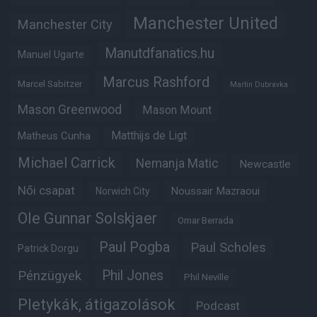
Manchester United
Manchester City
Manutdfanatics.hu
Manuel Ugarte
Marcus Rashford
Marcel Sabitzer
Martin Dubravka
Mason Greenwood
Mason Mount
Matheus Cunha
Matthijs de Ligt
Michael Carrick
Nemanja Matic
Newcastle
Női csapat
Noussair Mazraoui
Norwich City
Ole Gunnar Solskjaer
Omar Berrada
Paul Pogba
Paul Scholes
Patrick Dorgu
Phil Jones
Pénzügyek
Phil Neville
Pletykák, átigazolások
Podcast