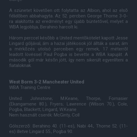
A szünetet követõen ott folytatta az Albion, ahol az elsõ
félidõben abbahagyta. Az 52. percben George Thorne 3-0-
ra alakította az eredményt egy újabb büntetõvel, melyet a
WBA legjobbja, Berahino harcolt ki.
Három perccel késõbb a United mentõkötelet kapott Jesse
Lingard góljával, ám a hazai játékosok jól állták a sarat, ám
a mérkõzés utolsó perceiben egy remek, 17 méterrõl
leadott lövéssel Paul Pogba is bevette a WBA kapuját. A
második gól már késõn jött, így nem sikerült egyenlíteni a
fiataloknak.
West Borm 3-2 Manchester United
WBA Training Centre
United: Johnstone; M.Keane, Thorpe, Fornasier
(Ekangamene 80.), Fryers; Lawrence (Wilson 70.), Cole,
Pogba, Blackett; Lingard, W.Keane
Nem használt cserék: McGinty, Coll
Gólszerzõ: Berahino 40. (11-es), Nabi 44., Thorne 52. (11-
es) illetve Lingard 55., Pogba 90.