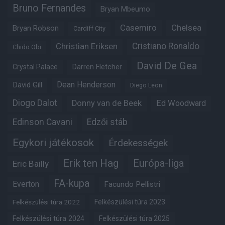
Bruno Fernandes
Bryan Mbeumo
Casemiro
Chelsea
Bryan Robson
Cardiff City
Christian Eriksen
Cristiano Ronaldo
Chido Obi
David De Gea
Crystal Palace
Darren Fletcher
Dean Henderson
David Gill
Diego Leon
Diogo Dalot
Donny van de Beek
Ed Woodward
Edinson Cavani
Edzői stáb
Egykori játékosok
Érdekességek
Erik ten Hag
Európa-liga
Eric Bailly
FA-kupa
Everton
Facundo Pellistri
Felkészülési túra 2022
Felkészülési túra 2023
Felkészülési túra 2024
Felkészülési túra 2025