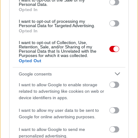
I want to opt-out of the Sale of my
Felkészülési szezon 4. mérkőzés
Personal Data.
Nya Ullevi, Göteborg
Opted In
2026-08-08 17:00
I want to opt-out of processing my
Personal Data for Targeted Advertising.
Opted In
Leeds United
vs
Manchester United
2026-08-12 20:30
I want to opt-out of Collection, Use,
Retention, Sale, and/or Sharing of my
Personal Data that Is Unrelated with the
AC Milan
vs
Manchester United
2026-08-15 18:00
Purposes for which it was collected.
Opted Out
ELŐZŐ MÉRKŐZÉSEK
Google consents
I want to allow Google to enable storage
Támogatás
related to advertising like cookies on web or
device identifiers in apps.
I want to allow my user data to be sent to
Támogasd adományoddal
a ManUtdFanatics.hu működését!
Google for online advertising purposes.
I want to allow Google to send me
personalized advertising.