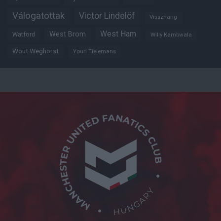
Válogatottak
Victor Lindelöf
Visszhang
West Ham
West Brom
Watford
Willy Kambwala
Wout Weghorst
Youri Tielemans