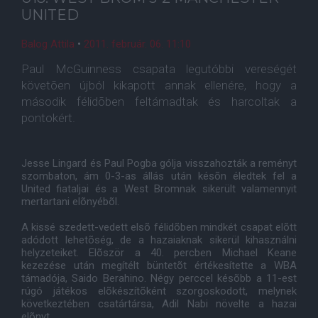
UNITED
Balog Attila
•
2011. február. 06. 11:10
Paul McGuinness csapata legutóbbi vereségét
követõen újból kikapott annak ellenére, hogy a
második félidõben feltámadtak és harcoltak a
pontokért.
Jesse Lingard és Paul Pogba gólja visszahozták a reményt
szombaton, ám 0-3-as állás után késõn éledtek fel a
United fiataljai és a West Bromnak sikerült valamennyit
mertartani elõnyébõl.
A kissé szedett-vedett elsõ félidõben mindkét csapat elõtt
adódott lehetõség, de a hazaiaknak sikerül kihasználni
helyzeteiket. Elõször a 40. percben Michael Keane
kezezése után megítélt büntetõt értékesítette a WBA
támadója, Saido Berahino. Négy perccel késõbb a 11-est
rúgó játékos elõkészítõként szorgoskodott, melynek
következtében csatártársa, Adil Nabi növelte a hazai
elõnyt.