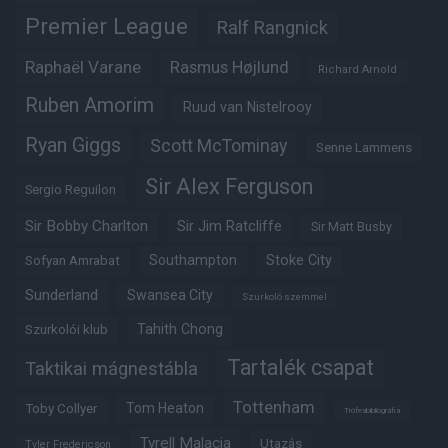
Premier League
Ralf Rangnick
Raphaël Varane
Rasmus Højlund
Richard Arnold
Ruben Amorim
Ruud van Nistelrooy
Ryan Giggs
Scott McTominay
Senne Lammens
Sir Alex Ferguson
Sergio Reguilon
Sir Bobby Charlton
Sir Jim Ratcliffe
Sir Matt Busby
Southampton
Stoke City
Sofyan Amrabat
Sunderland
Swansea City
Szurkoló szemmel
Tahith Chong
Szurkolói klub
Tartalék csapat
Taktikai mágnestábla
Tottenham
Tom Heaton
Toby Collyer
Trófeabibliográfia
Tyrell Malacia
Utazás
Tyler Fredericson