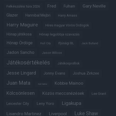
Fred
Gary Neville
Fulham
Felkészülési túra 2026
Glazer
Hannibal Mejbri
Harry Amass
Harry Maguire
Híres magyar Vörös Ördögök
Hónap játékosa
Hónap legjobbja szavazás
Hónap Ördöge
Ifjúsági BL
Hull City
Jack Butland
Jadon Sancho
Jason Wilcox
Játékosértékelés
Játékosprofilok
Jesse Lingard
Jonny Evans
Joshua Zirkzee
Juan Mata
Kobbie Mainoo
Karl Darlow
Kölcsönlesen
Közös meccsnézések
Lee Grant
Ligakupa
Leny Yoro
Leicester City
Luke Shaw
Lisandro Martinez
Liverpool