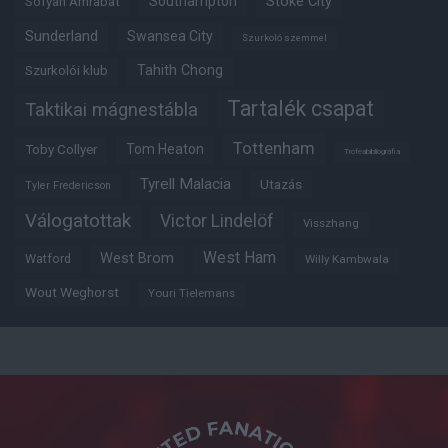
Southampton
Stoke City
Sofyan Amrabat
Sunderland
Swansea City
Szurkoló szemmel
Tahith Chong
Szurkolói klub
Tartalék csapat
Taktikai mágnestábla
Tottenham
Tom Heaton
Toby Collyer
Trófeabibliográfia
Tyrell Malacia
Utazás
Tyler Fredericson
Válogatottak
Victor Lindelöf
Visszhang
West Ham
West Brom
Watford
Willy Kambwala
Wout Weghorst
Youri Tielemans