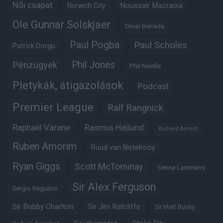
Női csapat
Noussair Mazraoui
Norwich City
Ole Gunnar Solskjaer
Omar Berrada
Paul Pogba
Paul Scholes
Patrick Dorgu
Phil Jones
Pénzügyek
Phil Neville
Pletykák, átigazolások
Podcast
Premier League
Ralf Rangnick
Raphaël Varane
Rasmus Højlund
Richard Arnold
Ruben Amorim
Ruud van Nistelrooy
Ryan Giggs
Scott McTominay
Senne Lammens
Sir Alex Ferguson
Sergio Reguilon
Sir Bobby Charlton
Sir Jim Ratcliffe
Sir Matt Busby