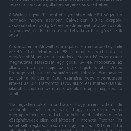
helyekrõl rosszabb gólkülönbségének köszönhetõen.
A Wallsall ugyan 10 ponttal a yorkshire-iak elõtt végzett a
harmadik helyen, azonban Oakwellben 3-0-ra kikaptak,
összesítésben pedig 6-1-es eredménnyel jutottak tovább,
a visszavágón Fletcher újból feliratkozott a gólszerzõk
közé.
A döntõben a Millwall állta útjukat a másodosztály felé
vezetõ úton. Mindössze 88 másodperc volt hátra a
mérkõzésbõl, amikor a Unitedbõl érkezett kölcsön csatár
megmutatta klasszisát egy góllal, 3-1-re módosítva az
állást, amivel jó ideje az egyik legsikeresebb Vörös
Ördöggé vált, aki kölcsönidõszakát töltötte. Amennyiben
az volt a kihívás a fiatal számára, hogy megmutassa
értékét az Old Traffordtól távol, akkor ezt maradéktalanul
sikerült teljesítenie az ifjúnak, aki elõtt még mindig hosszú
út áll.
"Ha egyetlen okot mondhatok, hogy miért jöttem ide
kölcsönbe, azt mondanám, hogy szerettem volna
megtapasztalni ezt a fajta futballt, ahol fizikálisan erõs
középhátvédek ellen kell játszani" - mondta Fletcher. "Itt
ezzel kell megbírkóznod, nem úgy, mint az U21-ben. Itt a
labdabirtokláson alapszik inkább a foci. Tudom, hogy ez