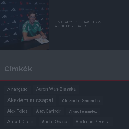
HIVATALOS: KIT MARGETSON
A UNITEDBE IGAZOLT
Címkék
Aaron Wan-Bissaka
A hangadó
Akadémiai csapat
Alejandro Garnacho
Alex Telles
Altay Bayindir
Alvaro Fernandez
Amad Diallo
Andre Onana
Andreas Pereira