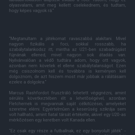
olyasvalami, amit meg kellett cselekednem, és tudtam,
hogy képes vagyok rá."
"Megtanultam a játékomat ravaszabbá alakítani. Mivel
nagyon fizikális a foci, sokkal rosszabb, ha
szabálytalankodsz itt, mintha az U21-ben szabadrúgást
fújnának ellened, mivel nagyon sok átadás van.
Nyilvánvalóan a védõ tudtára adom, hogy ott vagyok,
azonban nem követek el ellene szabálytalanságot. Ezen
még csiszolnom kell és továbbra is keményen kell
dolgoznom, de azt hiszem most már jobbak a rálátásaim
ezekre a dolgokra."
Marcus Rashfordot frusztráló lehetett végignézni, amint
sérülés következtében élt a lehetõségével, azonban
Fletchernek is megvannak saját célkitûzései, amelyeket
szeretne elérni. Egyértelmûen a keserûség szikrája sem
volt hallható, amint fiatal társát értékelte, akivel egy U20-as
mérkõzésen egy keretben volt Kanada ellen.
"Ez csak egy része a futballnak, ez egy bonyolult játék" -