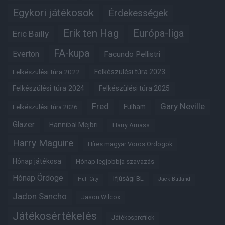
Egykori játékosok
Érdekességek
Erik ten Hag
Európa-liga
Eric Bailly
FA-kupa
Everton
Facundo Pellistri
Felkészülési túra 2022
Felkészülési túra 2023
Felkészülési túra 2024
Felkészülési túra 2025
Fred
Gary Neville
Fulham
Felkészülési túra 2026
Glazer
Hannibal Mejbri
Harry Amass
Harry Maguire
Híres magyar Vörös Ördögök
Hónap játékosa
Hónap legjobbja szavazás
Hónap Ördöge
Ifjúsági BL
Hull City
Jack Butland
Jadon Sancho
Jason Wilcox
Játékosértékelés
Játékosprofilok