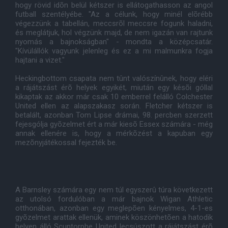
hogy rövid idõn belül kétszer is ellátogathasson az angol
futball szentélyébe. "Az a célunk, hogy minél elõrébb
végezzünk a tabellán, meccsrõl meccsre fogunk haladni,
és meglátjuk, hol végzünk majd, de nem igazán van rajtunk
nyomás a bajnokságban" - mondta a középcsatár.
"Kívülállók vagyunk jelenleg és ez a mi malmunkra fogja
hajtani a vizet."
Heckingbottom csapata nem tûnt valószínûnek, hogy eléri
a rájátszást érõ helyek egyikét, miután egy késõi góllal
kikaptak az akkor már csak 10 emberrel felálló Colchester
United ellen az alapszakasz során. Fletcher kétszer is
betalált, azonban Tom Lipse drámai, 98. percben szerzett
fejesgólja gyõzelmet ért a már kiesõ Essex számára - még
annak ellenére is, hogy a mérkõzést a kapuban egy
mezõnyjátékossal fejezték be.
A Barnsley számára egy nem túl egyszerû túra következett
az utolsó fordulóban a már bajnok Wigan Athletic
otthonában, azonban egy meglepõen kényelmes, 4-1-es
gyõzelmet arattak ellenük, aminek köszönhetõen a hatodik
helyen álló Scuntorphe United lecsúszott a rájátszást érõ