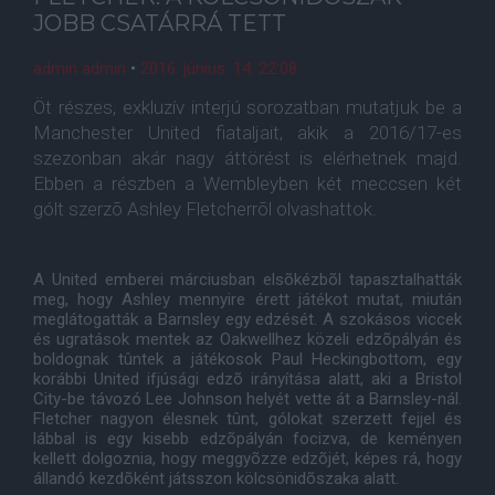
JOBB CSATÁRRÁ TETT
admin admin
•
2016. június. 14. 22:08
Öt részes, exkluzív interjú sorozatban mutatjuk be a
Manchester United fiataljait, akik a 2016/17-es
szezonban akár nagy áttörést is elérhetnek majd.
Ebben a részben a Wembleyben két meccsen két
gólt szerzõ Ashley Fletcherrõl olvashattok.
A United emberei márciusban elsõkézbõl tapasztalhatták
meg, hogy Ashley mennyire érett játékot mutat, miután
meglátogatták a Barnsley egy edzését. A szokásos viccek
és ugratások mentek az Oakwellhez közeli edzõpályán és
boldognak tûntek a játékosok Paul Heckingbottom, egy
korábbi United ifjúsági edzõ irányítása alatt, aki a Bristol
City-be távozó Lee Johnson helyét vette át a Barnsley-nál.
Fletcher nagyon élesnek tûnt, gólokat szerzett fejjel és
lábbal is egy kisebb edzõpályán focizva, de keményen
kellett dolgoznia, hogy meggyõzze edzõjét, képes rá, hogy
állandó kezdõként játsszon kölcsönidõszaka alatt.