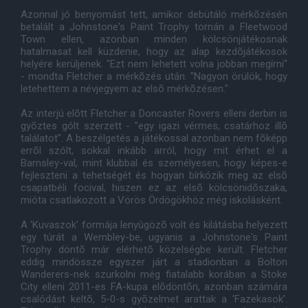
Azonnal jó benyomást tett, amikor debütáló mérkõzésén
betalált a Johnstone's Paint Trophy tornán a Fleetwood
Town ellen, azonban minden kölcsönjátékosnak
hatalmasat kell küzdenie, hogy az alap kezdõjátékosok
helyére kerüljenek. "Ezt nem lehetett volna jobban megírni"
- mondta Fletcher a mérkõzés után. "Nagyon örülök, hogy
letehettem a névjegyem az elsõ mérkõzésen."
Az interjú elõtt Fletcher a Doncaster Rovers elleni derbin is
gyõztes gólt szerzett - "egy igazi vérmes, csatárhoz illõ
találatot". A beszélgetés a játékossal azonban nem fõképp
errõl szólt, sokkal inkább arról, hogy mit érhet el a
Barnsley-val, mint klubbal és személyesen, hogy képes-e
fejleszteni a tehetségét és hogyan bírkózik meg az elsõ
csapatbéli focival, hiszen ez az elsõ kölcsönidõszaka,
mióta csatlakozott a Vörös Ördögökhöz még iskolásként.
A 'Kuvaszok' formája lenyûgözõ volt és kilátásba helyezett
egy túrát a Wembley-be, ugyanis a Johnstone's Paint
Trophy döntõ már elérhetõ közelségbe került. Fletcher
eddig mindössze egyszer járt a stadionban a Bolton
Wanderers-nek szurkolni még fiatalabb korában a Stoke
City elleni 2011-es FA-kupa elõdöntõn, azonban számára
csalódást keltõ, 5-0-s gyõzelmet arattak a 'Fazekasok'.