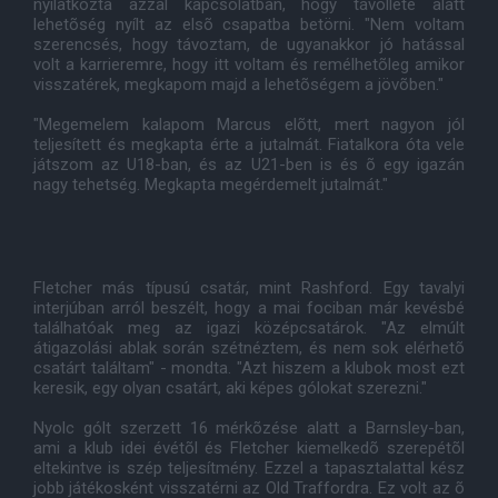
nyilatkozta azzal kapcsolatban, hogy távolléte alatt
lehetõség nyílt az elsõ csapatba betörni. "Nem voltam
szerencsés, hogy távoztam, de ugyanakkor jó hatással
volt a karrieremre, hogy itt voltam és remélhetõleg amikor
visszatérek, megkapom majd a lehetõségem a jövõben."
"Megemelem kalapom Marcus elõtt, mert nagyon jól
teljesített és megkapta érte a jutalmát. Fiatalkora óta vele
játszom az U18-ban, és az U21-ben is és õ egy igazán
nagy tehetség. Megkapta megérdemelt jutalmát."
Fletcher más típusú csatár, mint Rashford. Egy tavalyi
interjúban arról beszélt, hogy a mai fociban már kevésbé
találhatóak meg az igazi középcsatárok. "Az elmúlt
átigazolási ablak során szétnéztem, és nem sok elérhetõ
csatárt találtam" - mondta. "Azt hiszem a klubok most ezt
keresik, egy olyan csatárt, aki képes gólokat szerezni."
Nyolc gólt szerzett 16 mérkõzése alatt a Barnsley-ban,
ami a klub idei évétõl és Fletcher kiemelkedõ szerepétõl
eltekintve is szép teljesítmény. Ezzel a tapasztalattal kész
jobb játékosként visszatérni az Old Traffordra. Ez volt az õ