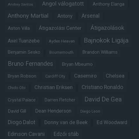
Angol válogatott
Anthony Elanga
Andrey Santos
Anthony Martial
Arsenal
Antony
Átigazolások
Átigazolási Center
Aston Villa
Bajnokok Ligája
Axel Tuanzebe
Ayden Heaven
Benjamin Sesko
Brandon Williams
Bournemouth
Bruno Fernandes
Bryan Mbeumo
Casemiro
Chelsea
Bryan Robson
Cardiff City
Christian Eriksen
Cristiano Ronaldo
Chido Obi
David De Gea
Crystal Palace
Darren Fletcher
Dean Henderson
David Gill
Diego Leon
Diogo Dalot
Donny van de Beek
Ed Woodward
Edinson Cavani
Edzői stáb