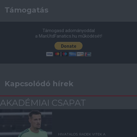
Támogatás
Támogasd adományoddal
a ManUtdFanatics.hu működését!
Kapcsolódó hírek
AKADÉMIAI CSAPAT
HIVATALOS: RADEK VITEK A