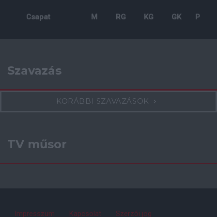
Csapat
M
RG
KG
GK
P
Szavazás
KORÁBBI SZAVAZÁSOK
TV műsor
Impresszum
Kapcsolat
Szerzői jog