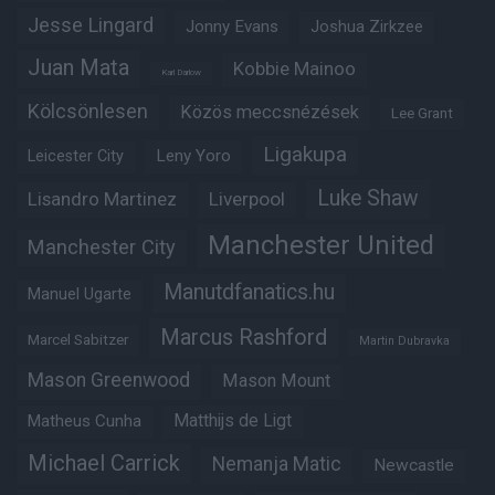
Jesse Lingard
Jonny Evans
Joshua Zirkzee
Juan Mata
Kobbie Mainoo
Karl Darlow
Kölcsönlesen
Közös meccsnézések
Lee Grant
Ligakupa
Leny Yoro
Leicester City
Luke Shaw
Lisandro Martinez
Liverpool
Manchester United
Manchester City
Manutdfanatics.hu
Manuel Ugarte
Marcus Rashford
Marcel Sabitzer
Martin Dubravka
Mason Greenwood
Mason Mount
Matheus Cunha
Matthijs de Ligt
Michael Carrick
Nemanja Matic
Newcastle