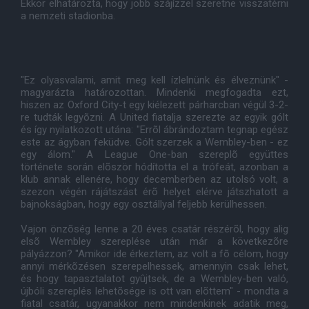
Ekkor elhatározta, hogy jobb szájízzel szeretne visszatérni
a nemzeti stadionba.
"Ez olyasvalami, amit meg kell ízlelnünk és élveznünk" -
magyarázta határozottan. Mindenki megfogadta ezt,
hiszen az Oxford City-t egy kiélezett párharcban végül 3-2-
re tudták legyõzni. A United fiatalja szerezte az egyik gólt
és így nyilatkozott utána: "Errõl ábrándoztam tegnap egész
este az ágyban feküdve. Gólt szerzek a Wembley-ben - ez
egy álom." A League One-ban szereplõ együttes
története során elõször hódította el a trófeát, azonban a
klub annak ellenére, hogy decemberben az utolsó volt, a
szezon végén rájátszást érõ helyet elérve játszhatott a
bajnokságban, hogy egy osztállyal feljebb kerülhessen.
Vajon önzõség lenne a 20 éves csatár részérõl, hogy alig
elsõ Wembley szereplése után már a következõre
pályázzon? "Amikor ide érkeztem, az volt a fõ célom, hogy
annyi mérkõzésen szerepelhessek, amennyin csak lehet,
és hogy tapasztalatot gyûjtsek, de a Wembley-ben való,
újbóli szereplés lehetõsége is ott van elõttem" - mondta a
fiatal csatár, ugyanakkor nem mindenkinek adatik meg,