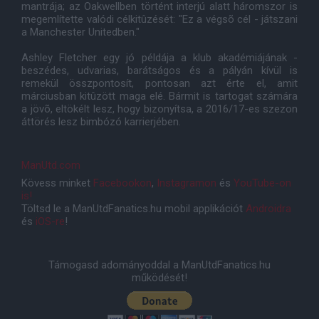
mantrája; az Oakwellben történt interjú alatt háromszor is
megemlítette valódi célkitûzését: "Ez a végsõ cél - játszani
a Manchester Unitedben."
Ashley Fletcher egy jó példája a klub akadémiájának -
beszédes, udvarias, barátságos és a pályán kívül is
remekül összpontosít, pontosan azt érte el, amit
márciusban kitûzött maga elé. Bármit is tartogat számára
a jövõ, eltökélt lesz, hogy bizonyítsa, a 2016/17-es szezon
áttörés lesz bimbózó karrierjében.
ManUtd.com
Kövess minket
Facebookon
,
Instagramon
és
YouTube-on
is!
Töltsd le a ManUtdFanatics.hu mobil applikációt
Androidra
és
iOS-re
!
Támogasd adományoddal a ManUtdFanatics.hu
működését!