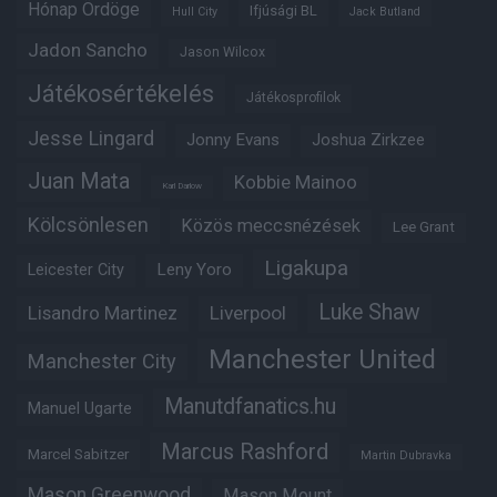
Hónap Ördöge
Ifjúsági BL
Hull City
Jack Butland
Jadon Sancho
Jason Wilcox
Játékosértékelés
Játékosprofilok
Jesse Lingard
Jonny Evans
Joshua Zirkzee
Juan Mata
Kobbie Mainoo
Karl Darlow
Kölcsönlesen
Közös meccsnézések
Lee Grant
Ligakupa
Leny Yoro
Leicester City
Luke Shaw
Lisandro Martinez
Liverpool
Manchester United
Manchester City
Manutdfanatics.hu
Manuel Ugarte
Marcus Rashford
Marcel Sabitzer
Martin Dubravka
Mason Greenwood
Mason Mount