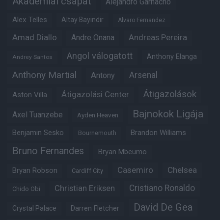
Akadémiai csapat
Alejandro Garnacho
Alex Telles
Altay Bayindir
Alvaro Fernandez
Amad Diallo
Andre Onana
Andreas Pereira
Angol válogatott
Anthony Elanga
Andrey Santos
Anthony Martial
Arsenal
Antony
Átigazolások
Átigazolási Center
Aston Villa
Bajnokok Ligája
Axel Tuanzebe
Ayden Heaven
Benjamin Sesko
Brandon Williams
Bournemouth
Bruno Fernandes
Bryan Mbeumo
Casemiro
Chelsea
Bryan Robson
Cardiff City
Christian Eriksen
Cristiano Ronaldo
Chido Obi
David De Gea
Crystal Palace
Darren Fletcher