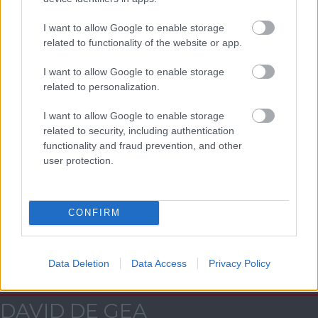
AC Milan
vs
Manchester United
2026-08-15 18:00
I want to allow Google to enable storage
related to functionality of the website or app.
ELŐZŐ MÉRKŐZÉSEK
I want to allow Google to enable storage
related to personalization.
Támogatás
I want to allow Google to enable storage
related to security, including authentication
Támogasd adományoddal
functionality and fraud prevention, and other
a ManUtdFanatics.hu működését!
user protection.
CONFIRM
Kapcsolódó hírek
Data Deletion
Data Access
Privacy Policy
DAVID DE GEA