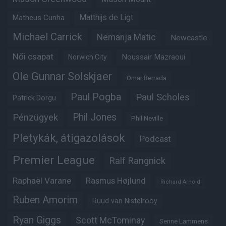
Matheus Cunha
Matthijs de Ligt
Michael Carrick
Nemanja Matic
Newcastle
Női csapat
Noussair Mazraoui
Norwich City
Ole Gunnar Solskjaer
Omar Berrada
Paul Pogba
Paul Scholes
Patrick Dorgu
Phil Jones
Pénzügyek
Phil Neville
Pletykák, átigazolások
Podcast
Premier League
Ralf Rangnick
Raphaël Varane
Rasmus Højlund
Richard Arnold
Ruben Amorim
Ruud van Nistelrooy
Ryan Giggs
Scott McTominay
Senne Lammens