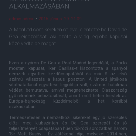
ALKALMAZÁSÁBAN
admin admin
•
2016. június. 29. 21:09
A ManUtd.com kereken öt éve jelentette be David de
Gea leigazolását, aki azóta a világ legjobb kapusai
közé védte be magát.
Ezen a nyáron De Gea a Real Madrid legendáját, a Porto
mostani kapusát, Iker Casillas-t kiszorította a spanyol
nemzeti együttes kezdõcsapatából és már õ az elsõ
számú választás a kapus poszton. A United játékosa
vitathatatlanul együttese legjobbja volt, számos hatalmas
védést bemutatva, amivel megnehezítette Olaszország
gyõzelmének bebiztosítását, amint múlt héten kiestek az
Európa-bajnokság küzdelmeibõl a hét korábbi
szakaszában.
Természetesen a nemzetközi sikereket egy jó szereplés
elõzi meg klubszinten és De Gea szerepét és jó
teljesítményét csapatában hûen tükrözi sorozatban három
'Sir Matt Busby - Év Játékosa' díja, melyeket 2014-ben,