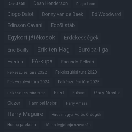
Dean Henderson
David Gill
Diego Leon
Diogo Dalot
Donny van de Beek
Ed Woodward
Edinson Cavani
Edzői stáb
Egykori játékosok
Érdekességek
Erik ten Hag
Európa-liga
Eric Bailly
FA-kupa
Everton
Facundo Pellistri
Felkészülési túra 2022
Felkészülési túra 2023
Felkészülési túra 2024
Felkészülési túra 2025
Fred
Gary Neville
Fulham
Felkészülési túra 2026
Glazer
Hannibal Mejbri
Harry Amass
Harry Maguire
Híres magyar Vörös Ördögök
Hónap játékosa
Hónap legjobbja szavazás