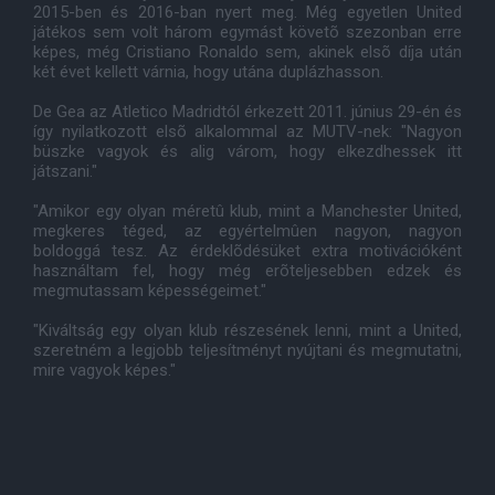
2015-ben és 2016-ban nyert meg. Még egyetlen United
játékos sem volt három egymást követõ szezonban erre
képes, még Cristiano Ronaldo sem, akinek elsõ díja után
két évet kellett várnia, hogy utána duplázhasson.
De Gea az Atletico Madridtól érkezett 2011. június 29-én és
így nyilatkozott elsõ alkalommal az MUTV-nek: "Nagyon
büszke vagyok és alig várom, hogy elkezdhessek itt
játszani."
"Amikor egy olyan méretû klub, mint a Manchester United,
megkeres téged, az egyértelmûen nagyon, nagyon
boldoggá tesz. Az érdeklõdésüket extra motivációként
használtam fel, hogy még erõteljesebben edzek és
megmutassam képességeimet."
"Kiváltság egy olyan klub részesének lenni, mint a United,
szeretném a legjobb teljesítményt nyújtani és megmutatni,
mire vagyok képes."