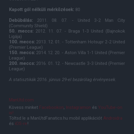
Kapott gól nélküli mérkõzések:
80
Debübálás:
2011. 08. 07. - United 3-2 Man City
(Community Shield)
50. meccs:
2012. 11. 07. - Braga 1-3 United (Bajnokok
Ligája)
100. meccs:
2013. 12. 01. - Tottenham Hotsupr 2-2 United
(Premier League)
150. meccs:
2014. 12. 20. - Aston Villa 1-1 United (Premier
League)
200. meccs:
2016. 01. 12. - Newcastle 3-3 United (Premier
League)
A statisztikák 2016. június 29-el bezárólag érvényesek.
ManUtd.com
Kövess minket
Facebookon
,
Instagramon
és
YouTube-on
is!
Töltsd le a ManUtdFanatics.hu mobil applikációt
Androidra
és
iOS-re
!