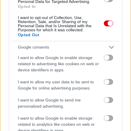
Personal Data for Targeted Advertising.
Opted In
I want to opt-out of Collection, Use,
Retention, Sale, and/or Sharing of my
Personal Data that Is Unrelated with the
Purposes for which it was collected.
Opted Out
Meccs Center
Google consents
I want to allow Google to enable storage
related to advertising like cookies on web or
Paris Saint-Germain
vs
device identifiers in apps.
Manchester United
I want to allow my user data to be sent to
Google for online advertising purposes.
Felkészülési szezon 4. mérkőzés
Nya Ullevi, Göteborg
2026-08-08 17:00
I want to allow Google to send me
personalized advertising.
I want to allow Google to enable storage
related to analytics like cookies on web or
Leeds United
vs
Manchester United
2026-08-12 20:30
device identifiers in apps.