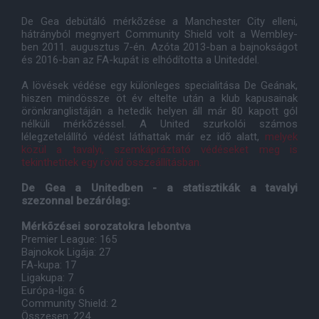
De Gea debütáló mérkõzése a Manchester City elleni,
hátrányból megnyert Community Shield volt a Wembley-
ben 2011. augusztus 7-én. Azóta 2013-ban a bajnokságot
és 2016-ban az FA-kupát is elhódította a Uniteddel.
A lövések védése egy különleges specialitása De Geának,
hiszen mindössze öt év eltelte után a klub kapusainak
örönkranglistáján a hetedik helyen áll már 80 kapott gól
nélküli mérkõzéssel. A United szurkolói számos
lélegzetelállító védést láthattak már ez idõ alatt,
melyek
közül a tavalyi, szemkápráztató védéseket meg is
tekinthetitek egy rövid összeállításban.
De Gea a Unitedben - a statisztikák a tavalyi
szezonnal bezárólag:
Mérkõzései sorozatokra lebontva
Premier League: 165
Bajnokok Ligája: 27
FA-kupa: 17
Ligakupa: 7
Európa-liga: 6
Community Shield: 2
Összesen: 224