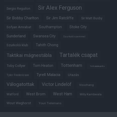
Sir Alex Ferguson
Sergio Reguilon
Sir Bobby Charlton
Sir Jim Ratcliffe
Sir Matt Busby
Southampton
Stoke City
Sofyan Amrabat
Sunderland
Swansea City
Szurkoló szemmel
Tahith Chong
Szurkolói klub
Tartalék csapat
Taktikai mágnestábla
Tottenham
Tom Heaton
Toby Collyer
Trófeabibliográfia
Tyrell Malacia
Utazás
Tyler Fredericson
Válogatottak
Victor Lindelöf
Visszhang
West Ham
West Brom
Watford
Willy Kambwala
Wout Weghorst
Youri Tielemans