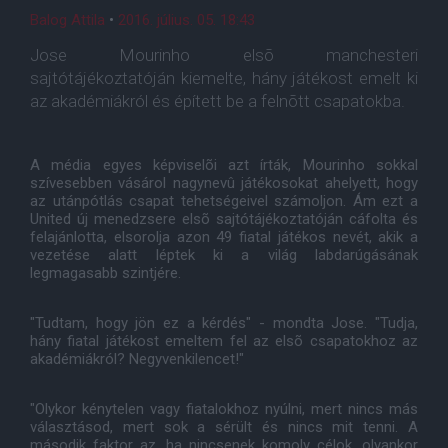
Balog Attila
•
2016. július. 05. 18:43
Jose Mourinho elsõ manchesteri
sajtótájékoztatóján kiemelte, hány játékost emelt ki
az akadémiákról és épített be a felnõtt csapatokba.
A média egyes képviselõi azt írták, Mourinho sokkal
szívesebben vásárol nagynevû játékosokat ahelyett, hogy
az utánpótlás csapat tehetségeivel számoljon. Ám ezt a
United új menedzsere elsõ sajtótájékoztatóján cáfolta és
felajánlotta, elsorolja azon 49 fiatal játékos nevét, akik a
vezetése alatt léptek ki a világ labdarúgásának
legmagasabb szintjére.
"Tudtam, hogy jön ez a kérdés" - mondta Jose. "Tudja,
hány fiatal játékost emeltem fel az elsõ csapatokhoz az
akadémiákról? Negyvenkilencet!"
"Olykor kénytelen vagy fiatalokhoz nyúlni, mert nincs más
választásod, mert sok a sérült és nincs mit tenni. A
második faktor az, ha nincsenek komoly célok, olyankor