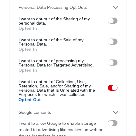
Please note that this website/app uses one or more Google
Personal Data Processing Opt Outs
services and may gather and store information including but
not limited to your visit or usage behaviour. You may click to
I want to opt-out of the Sharing of my
personal data.
grant or deny consent to Google and its third-party tags to
Opted In
use your data for below specified purposes in below Google
consent section.
I want to opt-out of the Sale of my
Personal Data.
Opted In
I want to opt-out of processing my
Personal Data for Targeted Advertising.
Opted In
I want to opt-out of Collection, Use,
Retention, Sale, and/or Sharing of my
Personal Data that Is Unrelated with the
Purposes for which it was collected.
Opted Out
Google consents
I want to allow Google to enable storage
Meccs Center
related to advertising like cookies on web or
device identifiers in apps.