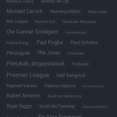
Matheus Cunha
Matthijs de Ligt
Michael Carrick
Nemanja Matic
Newcastle
Női csapat
Noussair Mazraoui
Norwich City
Ole Gunnar Solskjaer
Omar Berrada
Paul Pogba
Paul Scholes
Patrick Dorgu
Phil Jones
Pénzügyek
Phil Neville
Pletykák, átigazolások
Podcast
Premier League
Ralf Rangnick
Raphaël Varane
Rasmus Højlund
Richard Arnold
Ruben Amorim
Ruud van Nistelrooy
Ryan Giggs
Scott McTominay
Senne Lammens
Sir Alex Ferguson