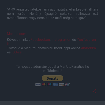
"A 49 rengeteg játékos, ami azt mutatja, ellenkezõjét állítani
nem valós. Néhány újságíró sokszor felhozza ezt
szándékosan, vagy nem, de ez attól még nem igaz."
Manutd.com
Kövess minket
Facebookon
,
Instagramon
és
YouTube-on
is!
Töltsd le a ManUtdFanatics.hu mobil applikációt
Androidra
és
iOS-re
!
Támogasd adományoddal a ManUtdFanatics.hu
működését!