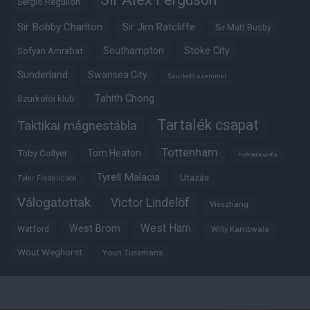
Sergio Reguilon
Sir Bobby Charlton
Sir Jim Ratcliffe
Sir Matt Busby
Southampton
Stoke City
Sofyan Amrabat
Sunderland
Swansea City
Szurkoló szemmel
Tahith Chong
Szurkolói klub
Tartalék csapat
Taktikai mágnestábla
Tottenham
Tom Heaton
Toby Collyer
Trófeabibliográfia
Tyrell Malacia
Utazás
Tyler Fredericson
Válogatottak
Victor Lindelöf
Visszhang
West Ham
West Brom
Watford
Willy Kambwala
Wout Weghorst
Youri Tielemans