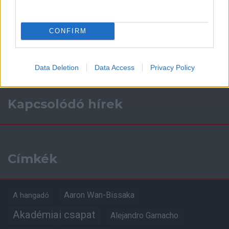
Támogasd adományoddal
a ManUtdFanatics.hu működését!
CONFIRM
Data Deletion
Data Access
Privacy Policy
Kapcsolódó hírek
Címkék
Aaron Wan-Bissaka
A hangadó
Akadémiai csapat
Alejandro Garnacho