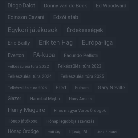
Diogo Dalot
Donny van de Beek
Ed Woodward
Edinson Cavani
Edzői stáb
Egykori játékosok
Érdekességek
Erik ten Hag
Európa-liga
Eric Bailly
FA-kupa
Everton
Facundo Pellistri
Felkészülési túra 2022
Felkészülési túra 2023
Felkészülési túra 2024
Felkészülési túra 2025
Fred
Gary Neville
Fulham
Felkészülési túra 2026
Glazer
Hannibal Mejbri
Harry Amass
Harry Maguire
Híres magyar Vörös Ördögök
Hónap játékosa
Hónap legjobbja szavazás
Hónap Ördöge
Ifjúsági BL
Hull City
Jack Butland