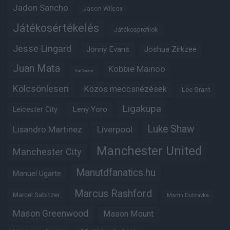
Jadon Sancho
Jason Wilcox
Játékosértékelés
Játékosprofilok
Jesse Lingard
Jonny Evans
Joshua Zirkzee
Juan Mata
Kobbie Mainoo
Karl Darlow
Kölcsönlesen
Közös meccsnézések
Lee Grant
Ligakupa
Leny Yoro
Leicester City
Luke Shaw
Lisandro Martinez
Liverpool
Manchester United
Manchester City
Manutdfanatics.hu
Manuel Ugarte
Marcus Rashford
Marcel Sabitzer
Martin Dubravka
Mason Greenwood
Mason Mount