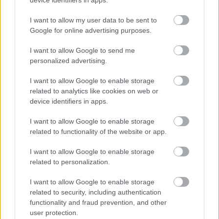
Paris Saint-Germain
vs
I want to allow my user data to be sent to
Google for online advertising purposes.
Manchester United
I want to allow Google to send me
Felkészülési szezon 4. mérkőzés
personalized advertising.
Nya Ullevi, Göteborg
2026-08-08 17:00
I want to allow Google to enable storage
related to analytics like cookies on web or
0 nap 7 óra 17 perc 12 másodperc
device identifiers in apps.
I want to allow Google to enable storage
Leeds United
vs
Manchester United
2026-08-12 20:30
related to functionality of the website or app.
AC Milan
vs
Manchester United
2026-08-15 18:00
I want to allow Google to enable storage
related to personalization.
ELŐZŐ MÉRKŐZÉSEK
I want to allow Google to enable storage
related to security, including authentication
Támogatás
functionality and fraud prevention, and other
user protection.