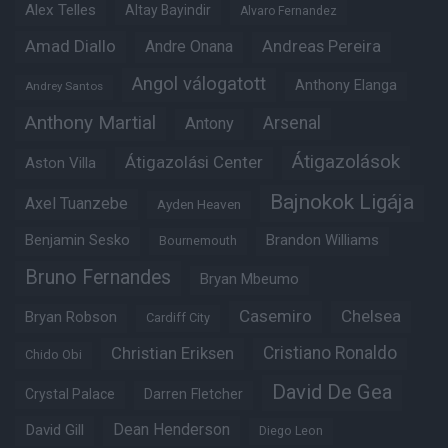
Alex Telles
Altay Bayindir
Alvaro Fernandez
Amad Diallo
Andre Onana
Andreas Pereira
Angol válogatott
Anthony Elanga
Andrey Santos
Anthony Martial
Arsenal
Antony
Átigazolások
Átigazolási Center
Aston Villa
Bajnokok Ligája
Axel Tuanzebe
Ayden Heaven
Benjamin Sesko
Brandon Williams
Bournemouth
Bruno Fernandes
Bryan Mbeumo
Casemiro
Chelsea
Bryan Robson
Cardiff City
Christian Eriksen
Cristiano Ronaldo
Chido Obi
David De Gea
Crystal Palace
Darren Fletcher
Dean Henderson
David Gill
Diego Leon