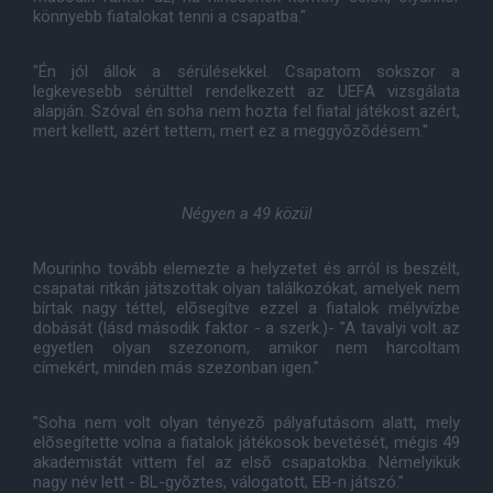
könnyebb fiatalokat tenni a csapatba."
"Én jól állok a sérülésekkel. Csapatom sokszor a
legkevesebb sérülttel rendelkezett az UEFA vizsgálata
alapján. Szóval én soha nem hozta fel fiatal játékost azért,
mert kellett, azért tettem, mert ez a meggyõzõdésem."
Négyen a 49 közül
Mourinho tovább elemezte a helyzetet és arról is beszélt,
csapatai ritkán játszottak olyan találkozókat, amelyek nem
bírtak nagy téttel, elõsegítve ezzel a fiatalok mélyvízbe
dobását (lásd második faktor - a szerk.)- "A tavalyi volt az
egyetlen olyan szezonom, amikor nem harcoltam
címekért, minden más szezonban igen."
"Soha nem volt olyan tényezõ pályafutásom alatt, mely
elõsegítette volna a fiatalok játékosok bevetését, mégis 49
akademistát vittem fel az elsõ csapatokba. Némelyikük
nagy név lett - BL-gyõztes, válogatott, EB-n játszó."