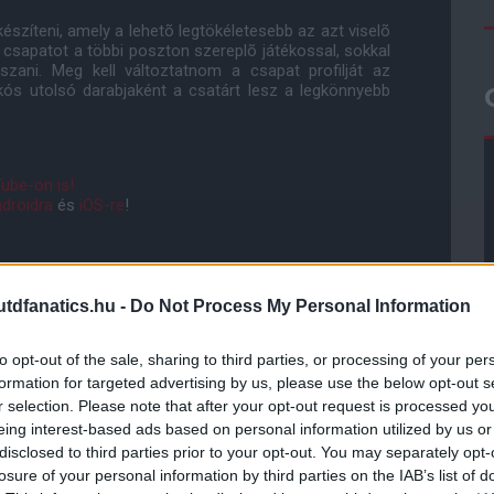
észíteni, amely a lehetõ legtökéletesebb az azt viselõ
csapatot a többi poszton szereplõ játékossal, sokkal
szani. Meg kell változtatnom a csapat profilját az
akós utolsó darabjaként a csatárt lesz a legkönnyebb
ube-on is!
droidra
és
iOS-re
!
ManUtdFanatics.hu működését!
dfanatics.hu -
Do Not Process My Personal Information
to opt-out of the sale, sharing to third parties, or processing of your per
formation for targeted advertising by us, please use the below opt-out s
r selection. Please note that after your opt-out request is processed y
eing interest-based ads based on personal information utilized by us or
disclosed to third parties prior to your opt-out. You may separately opt-
losure of your personal information by third parties on the IAB’s list of