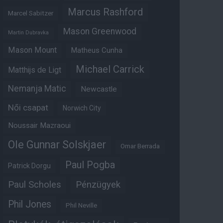
Marcus Rashford
Marcel Sabitzer
Mason Greenwood
Martin Dubravka
Mason Mount
Matheus Cunha
Michael Carrick
Matthijs de Ligt
Nemanja Matic
Newcastle
Női csapat
Norwich City
Noussair Mazraoui
Ole Gunnar Solskjaer
Omar Berrada
Paul Pogba
Patrick Dorgu
Paul Scholes
Pénzügyek
Phil Jones
Phil Neville