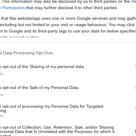
. This information may also be disclosed by us to third parties on the
IA
Participants
that may further disclose it to other third parties.
 that this website/app uses one or more Google services and may gath
including but not limited to your visit or usage behaviour. You may click 
 to Google and its third-party tags to use your data for below specifi
ogle consent section.
l Data Processing Opt Outs
o opt-out of the Sharing of my personal data.
In
o opt-out of the Sale of my Personal Data.
In
to opt-out of processing my Personal Data for Targeted
ing.
In
o opt-out of Collection, Use, Retention, Sale, and/or Sharing
ersonal Data that Is Unrelated with the Purposes for which it
lected.