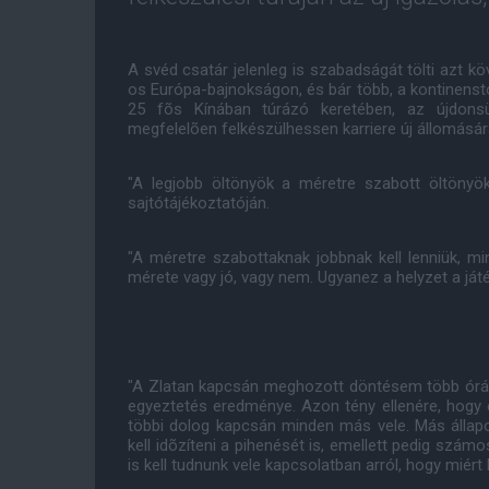
A svéd csatár jelenleg is szabadságát tölti azt kö
os Európa-bajnokságon, és bár több, a kontinens
25 fõs Kínában túrázó keretében, az újdonsü
megfelelõen felkészülhessen karriere új állomásár
"A legjobb öltönyök a méretre szabott öltönyök
sajtótájékoztatóján.
"A méretre szabottaknak jobbnak kell lenniük, min
mérete vagy jó, vagy nem. Ugyanez a helyzet a ját
"A Zlatan kapcsán meghozott döntésem több órá
egyeztetés eredménye. Azon tény ellenére, hogy e
többi dolog kapcsán minden más vele. Más állapo
kell idõzíteni a pihenését is, emellett pedig szá
is kell tudnunk vele kapcsolatban arról, hogy miért 