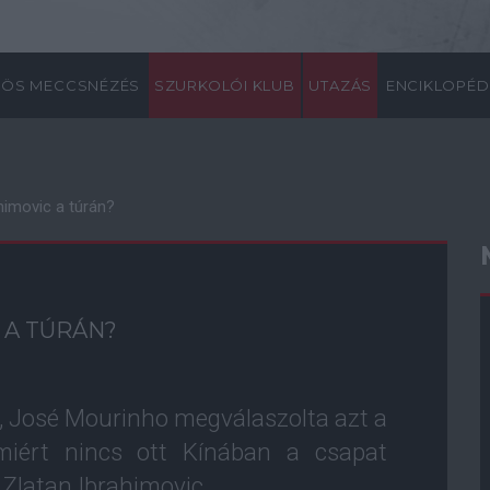
ÖS MECCSNÉZÉS
SZURKOLÓI KLUB
UTAZÁS
ENCIKLOPÉD
ahimovic a túrán?
 A TÚRÁN?
 José Mourinho megválaszolta azt a
 miért nincs ott Kínában a csapat
, Zlatan Ibrahimovic.