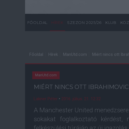
FŐOLDAL
HÍREK
SZEZON 2025/26
KLUB
KÖZ
Főoldal
Hírek
ManUtd.com
Miért nincs ott Ibr
ManUtd.com
MIÉRT NINCS OTT IBRAHIMOVIC
Lakner Péter
•
2016. július. 21. 12:32
A Manchester United menedzsere,
sokakat foglalkoztató kérdést,
felkészülési túráján az új igazolás