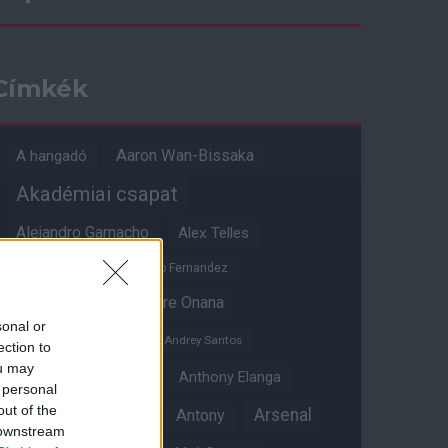
Címkék
Aaron Wan-Bissaka
A hangadó
Akadémiai csapat
Alejandro Garnacho
Alex Telles
Altay Bayindir
Alvaro Fernandez
Amad Diallo
Andre Onana
sonal or
Andreas Pereira
Andrey Santos
ection to
ou may
Angol válogatott
Anthony Elanga
 personal
out of the
Anthony Martial
Arsenal
Antony
 downstream