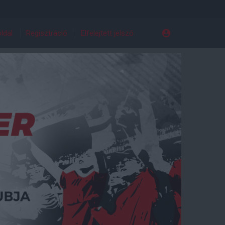
ldal
Regisztráció
Elfelejtett jelszó