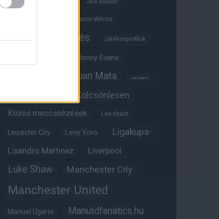
Ifjúsági BL
Hull City
Jack Butland
Jadon Sancho
Jason Wilcox
Játékosértékelés
Játékosprofilok
Jesse Lingard
Jonny Evans
Juan Mata
Joshua Zirkzee
Karl Darlow
Kölcsönlesen
Kobbie Mainoo
Közös meccsnézések
Lee Grant
Ligakupa
Leny Yoro
Leicester City
Lisandro Martinez
Liverpool
Luke Shaw
Manchester City
Manchester United
Manutdfanatics.hu
Manuel Ugarte