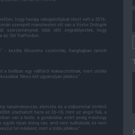
vetõen, hogy hazája válogatottjával részt vett a 2016-
tornán szerepelt manchesteri ott van a Vörös Ördögök
lt szerzeménynek több idõt engedélyeztek, hogy
a az Old Traffordon.
" - kezdte Mourinho csütörtöki, Sanghajban tartott
t a boltban egy vállfáról leakasztottnak, mert utóbbi
ékosokkal. Nincs két ugyanolyan játékos."
nyi tanulmányozás, elemzés és a stábommal történõ
lõbb utazhatott haza az Eb-rõl, mint az angol fiúk, a
tban van a teste, a gondolatai, ezért pedig máshogy
mos egyéb olyan dolog van, amit nem tudhatunk, és nem
készül fel másként, mint a többi játékos."