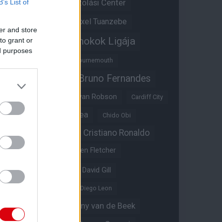
Átigazolási Center
B’s List of
Aston Villa
Átigazolások
Axel Tuanzebe
er and store
Bajnokok Ligája
to grant or
Ayden Heaven
ed purposes
Benjamin Sesko
Bournemouth
Bruno Fernandes
Brandon Williams
Bryan Mbeumo
Bryan Robson
Cardiff City
Casemiro
Chelsea
Chido Obi
Christian Eriksen
Cristiano Ronaldo
Crystal Palace
Darren Fletcher
David De Gea
David Gill
Dean Henderson
Diego Leon
Diogo Dalot
Donny van de Beek