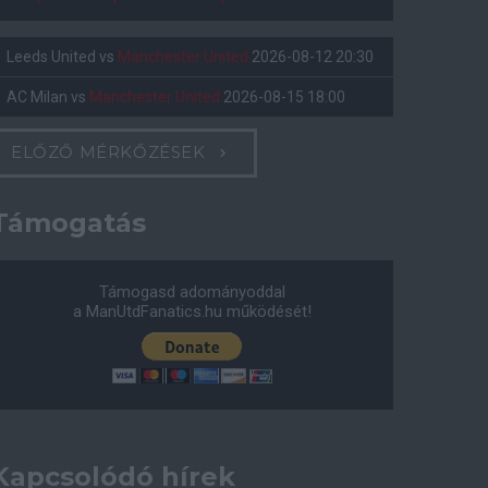
Leeds United
vs
Manchester United
2026-08-12 20:30
AC Milan
vs
Manchester United
2026-08-15 18:00
ELŐZŐ MÉRKŐZÉSEK
Támogatás
Támogasd adományoddal
a ManUtdFanatics.hu működését!
Kapcsolódó hírek