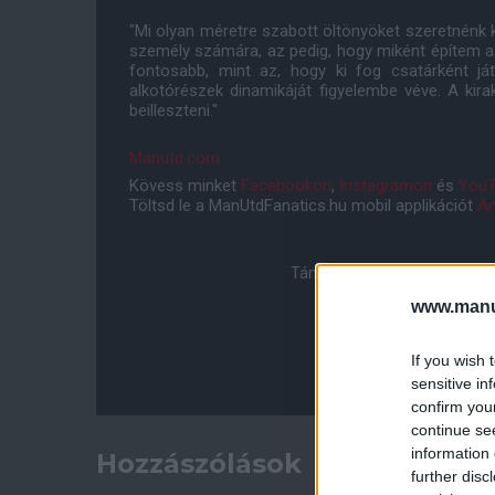
"Mi olyan méretre szabott öltönyöket szeretnénk k
személy számára, az pedig, hogy miként építem a 
fontosabb, mint az, hogy ki fog csatárként ját
alkotórészek dinamikáját figyelembe véve. A kir
beilleszteni."
Manutd.com
Kövess minket
Facebookon
,
Instagramon
és
YouT
Töltsd le a ManUtdFanatics.hu mobil applikációt
An
Támogasd adományoddal a 
www.manut
If you wish 
sensitive in
confirm you
continue se
information 
Hozzászólások
further disc