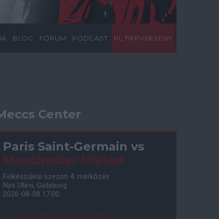
IA
BLOG
FÓRUM
PODCAST
PL TIPPVERSENY
Meccs Center
Paris Saint-Germain
vs
Manchester United
Felkészülési szezon 4. mérkőzés
Nya Ullevi, Göteborg
2026-08-08 17:00
1 nap 7 óra 53 perc 25 másodperc