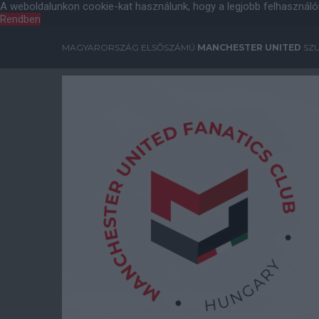
A weboldalunkon cookie-kat használunk, hogy a legjobb felhasználó
Rendben
MAGYARORSZÁG ELSŐSZÁMÚ
MANCHESTER UNITED
SZU