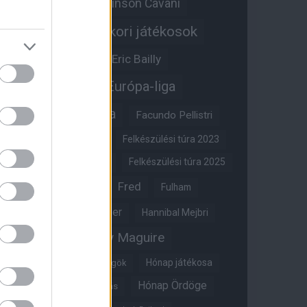
Edinson Cavani
Ed Woodward
Egykori játékosok
Edzői stáb
Érdekességek
Eric Bailly
Erik ten Hag
Európa-liga
FA-kupa
Everton
Facundo Pellistri
Felkészülési túra 2022
Felkészülési túra 2023
Felkészülési túra 2024
Felkészülési túra 2025
Fred
Fulham
Felkészülési túra 2026
Gary Neville
Glazer
Hannibal Mejbri
Harry Maguire
Harry Amass
Hónap játékosa
Híres magyar Vörös Ördögök
Hónap Ördöge
Hónap legjobbja szavazás