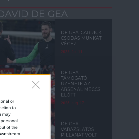
DAVID DE GEA
DE GEA: CARRICK
CSODÁS MUNKÁT
VÉGEZ
2026. ápr. 11.
DE GEA
TÁMOGATÓ
ÜZENETE AZ
ARSENAL MECCS
ELŐTT
sonal or
2025. aug. 17.
ection to
ou may
 personal
DE GEA:
out of the
VARÁZSLATOS
 downstream
PILLANAT VOLT