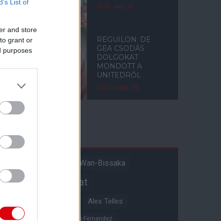
B’s List of
2025. aug. 10.
er and store
REGUILON: DE
to grant or
GEA CSODÁS
ed purposes
DOLGOKAT
MONDOTT A
UNITEDRŐL
2023. szept. 05.
Címkék
Aaron Wan-Bissaka
A hangadó
Akadémiai csapat
Alejandro Garnacho
Alex Telles
Altay Bayindir
Alvaro Fernandez