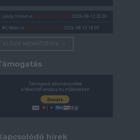
Leeds United
vs
Manchester United
2026-08-12 20:30
AC Milan
vs
Manchester United
2026-08-15 18:00
ELŐZŐ MÉRKŐZÉSEK
Támogatás
Támogasd adományoddal
a ManUtdFanatics.hu működését!
Kapcsolódó hírek