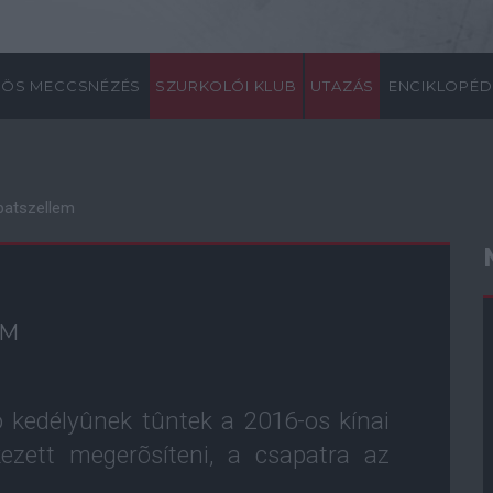
ÖS MECCSNÉZÉS
SZURKOLÓI KLUB
UTAZÁS
ENCIKLOPÉD
patszellem
EM
ó kedélyûnek tûntek a 2016-os kínai
ezett megerõsíteni, a csapatra az