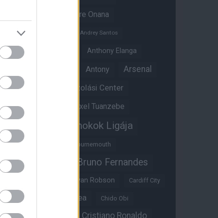
Amad Diallo
Andre Onana
Andreas Pereira
Andrey Santos
Angol válogatott
Anthony Elanga
Anthony Martial
Arsenal
Antony
Átigazolási Center
Aston Villa
Átigazolások
Axel Tuanzebe
Bajnokok Ligája
Ayden Heaven
Benjamin Sesko
Bournemouth
Bruno Fernandes
Brandon Williams
Bryan Mbeumo
Bryan Robson
Cardiff City
Casemiro
Chelsea
Chido Obi
Christian Eriksen
Cristiano Ronaldo