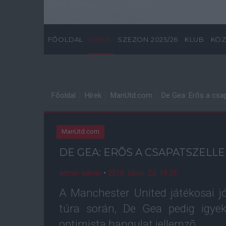
FŐOLDAL
HÍREK
SZEZON 2025/26
KLUB
KÖZ
Főoldal
Hírek
ManUtd.com
De Gea: Erõs a csa
ManUtd.com
DE GEA: ERÕS A CSAPATSZELL
admin admin
•
2016. július. 25. 18:36
A Manchester United játékosai j
túra során, De Gea pedig igyek
optimista hangulat jellemzõ.