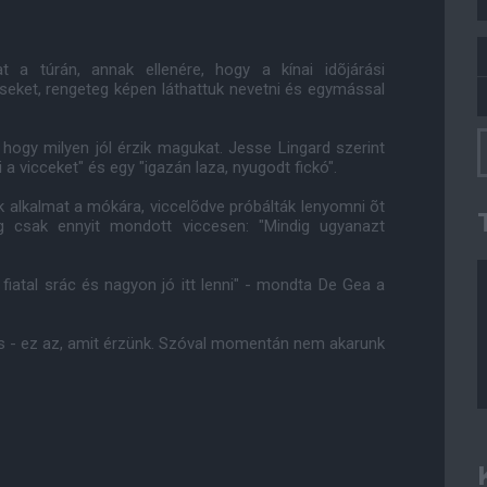
 a túrán, annak ellenére, hogy a kínai idõjárási
eket, rengeteg képen láthattuk nevetni és egymással
 hogy milyen jól érzik magukat. Jesse Lingard szerint
 a vicceket" és egy "igazán laza, nyugodt fickó".
ak alkalmat a mókára, viccelõdve próbálták lenyomni õt
ig csak ennyit mondott viccesen: "Mindig ugyanazt
 fiatal srác és nagyon jó itt lenni" - mondta De Gea a
s - ez az, amit érzünk. Szóval momentán nem akarunk