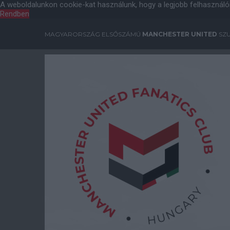
A weboldalunkon cookie-kat használunk, hogy a legjobb felhasználó
Rendben
MAGYARORSZÁG ELSŐSZÁMÚ
MANCHESTER UNITED
SZU