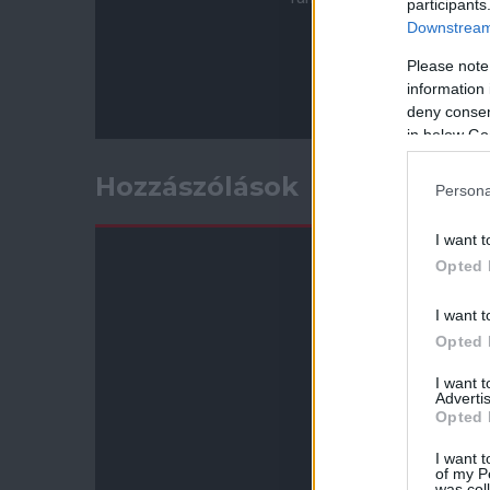
participants
Downstream 
Please note
information 
deny consent
in below Go
Hozzászólások
Persona
I want t
Opted 
I want t
Opted 
I want 
Advertis
Opted 
I want t
of my P
was col