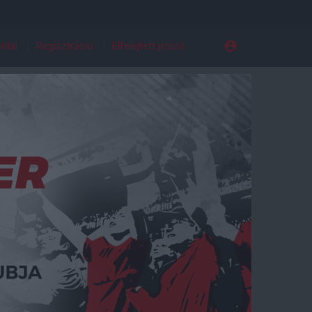
ldal
Regisztráció
Elfelejtett jelszó