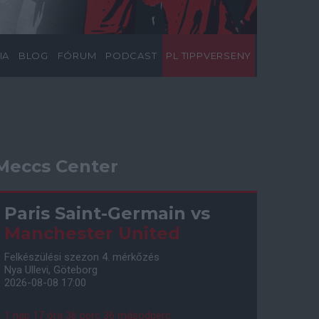
IA
BLOG
FÓRUM
PODCAST
PL TIPPVERSENY
Meccs Center
Paris Saint-Germain
vs
Manchester United
Felkészülési szezon 4. mérkőzés
Nya Ullevi, Göteborg
2026-08-08 17:00
1 nap 17 óra 36 perc 35 másodperc