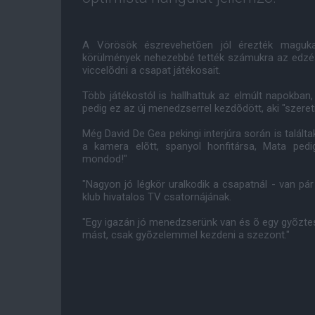
A Vörösök észrevehetõen jól érezték magukat
körülmények nehezebbé tették számukra az edzés
viccelõdni a csapat játékosait.
Több játékostól is hallhattuk az elmúlt napokban,
pedig ez az új menedzserrel kezdõdött, aki "szereti
Még David De Gea pekingi interjúra során is talált
a kamera elõtt, spanyol honfitársa, Mata ped
mondod!"
"Nagyon jó légkör uralkodik a csapatnál - van pár
klub hivatalos TV csatornájának.
"Egy igazán jó menedzserünk van és õ egy gyõzte
mást, csak gyõzelemmel kezdeni a szezont."