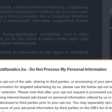
törölték, a United következõ mérkõzése a Galatasaray
teletére megrendezett mérkõzés jön az Everton ellen,
ba a United a Leicester ellen a Szuperkupa döntõben,
kor a Bournemouth otthonában megkezdheti Premier
z Európa-bajnokságon szereplõkkel ezen a héten
öz, és De Gea szerint a csapat minden egyes tagja
ljesen fittek legyenek.
tértünk az edzésekhez és egy nagyon jó futballisták
, még fittebbnek kell lennem az edzéseken és majd
dfanatics.hu -
Do Not Process My Personal Information
fitté kell válnunk az elsõ mérkõzésre."
to opt-out of the sale, sharing to third parties, or processing of your per
formation for targeted advertising by us, please use the below opt-out s
ube-on is!
r selection. Please note that after your opt-out request is processed y
droidra
és
iOS-re
!
eing interest-based ads based on personal information utilized by us or
disclosed to third parties prior to your opt-out. You may separately opt-
losure of your personal information by third parties on the IAB’s list of
ManUtdFanatics.hu működését!