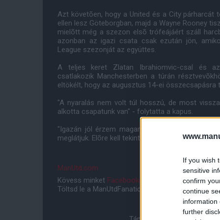
Azt követõen, hogy a United és a City párharcát 
ellen lesz Göteborgban, majd a Wayne Rooney tisz
mielõtt még a szezon elsõ trófeájáért száll harc
azonban az igazi csata csak ezután jön, ami
League szezonját az együttes.
A teljes keret Zlatan Ibrahiomvic-csal és a
csatlakozik Manchesterben a túrán résztvevõkh
eltökélt, hogy az augusztus 14-ei összecsapásra te
"A nyaralás nem volt túl hosszú, de most vissza
alkotta csapatunk van" - folytatta a kapus.
"Igazán jól érzem magam. Ez a szezon kezdete
www.manut
meglátjuk. Elõre kell tekintenünk és tényleg igazán 
If you wish 
ManUtd.com
sensitive in
Kövess minket
Facebookon
,
Instagramon
és
YouT
confirm you
Töltsd le a ManUtdFanatics.hu mobil applikációt
An
continue se
information 
further disc
Támogasd adományoddal a 