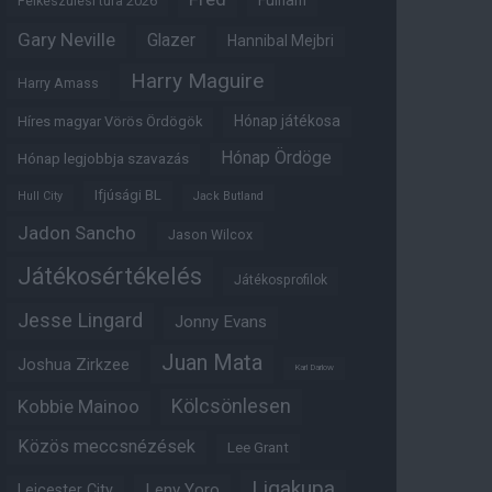
Fulham
Felkészülési túra 2026
Gary Neville
Glazer
Hannibal Mejbri
Harry Maguire
Harry Amass
Hónap játékosa
Híres magyar Vörös Ördögök
Hónap Ördöge
Hónap legjobbja szavazás
Ifjúsági BL
Hull City
Jack Butland
Jadon Sancho
Jason Wilcox
Játékosértékelés
Játékosprofilok
Jesse Lingard
Jonny Evans
Juan Mata
Joshua Zirkzee
Karl Darlow
Kölcsönlesen
Kobbie Mainoo
Közös meccsnézések
Lee Grant
Ligakupa
Leny Yoro
Leicester City