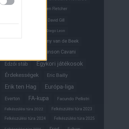
Crystal Palace
Darren Fletcher
David De Gea
David Gill
Dean Henderson
Diego Leon
Diogo Dalot
Donny van de Beek
Edinson Cavani
Ed Woodward
Egykori játékosok
Edzői stáb
Érdekességek
Eric Bailly
Erik ten Hag
Európa-liga
FA-kupa
Everton
Facundo Pellistri
Felkészülési túra 2022
Felkészülési túra 2023
Felkészülési túra 2024
Felkészülési túra 2025
Fred