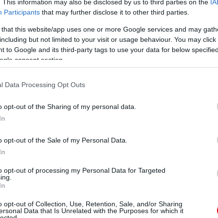
. This information may also be disclosed by us to third parties on the
IA
Participants
that may further disclose it to other third parties.
 that this website/app uses one or more Google services and may gath
including but not limited to your visit or usage behaviour. You may click 
 to Google and its third-party tags to use your data for below specifi
ogle consent section.
l Data Processing Opt Outs
o opt-out of the Sharing of my personal data.
In
o opt-out of the Sale of my Personal Data.
In
to opt-out of processing my Personal Data for Targeted
ing.
In
o opt-out of Collection, Use, Retention, Sale, and/or Sharing
ersonal Data that Is Unrelated with the Purposes for which it
lected.