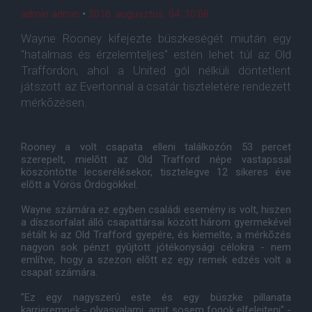
admin admin
•
2016. augusztus. 04. 10:08
Wayne Rooney kifejezte büszkeségét miután egy
"hatalmas és érzelemteljes" estén lehet túl az Old
Traffordon, ahol a United gól nélküli döntetlent
játszott az Evertonnal a csatár tiszteletére rendezett
mérkõzésen.
Rooney a volt csapata elleni találkozón 53 percet
szerepelt, mielõtt az Old Trafford népe vastapssal
köszöntötte lecserélésekor, tisztelegve 12 sikeres éve
elõtt a Vörös Ördögökkel.
Wayne számára ez egyben családi esemény is volt, hiszen
a díszsorfalat álló csapattársai között három gyermekével
sétált ki az Old Trafford gyepére, és kiemelte, a mérkõzés
nagyon sok pénzt gyûjtött jótékonysági célokra - nem
említve, hogy a szezon elõtt ez egy remek edzés volt a
csapat számára.
"Ez egy nagyszerû este és egy büszke pillanata
karrieremnek - olyasvalami, amit sosem fogok elfelejteni" -