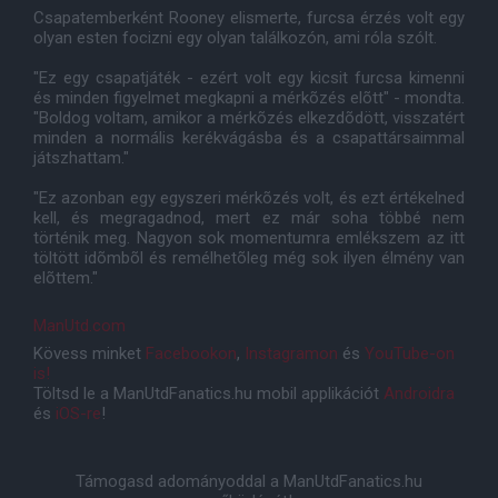
Csapatemberként Rooney elismerte, furcsa érzés volt egy
olyan esten focizni egy olyan találkozón, ami róla szólt.
"Ez egy csapatjáték - ezért volt egy kicsit furcsa kimenni
és minden figyelmet megkapni a mérkõzés elõtt" - mondta.
"Boldog voltam, amikor a mérkõzés elkezdõdött, visszatért
minden a normális kerékvágásba és a csapattársaimmal
játszhattam."
"Ez azonban egy egyszeri mérkõzés volt, és ezt értékelned
kell, és megragadnod, mert ez már soha többé nem
történik meg. Nagyon sok momentumra emlékszem az itt
töltött idõmbõl és remélhetõleg még sok ilyen élmény van
elõttem."
ManUtd.com
Kövess minket
Facebookon
,
Instagramon
és
YouTube-on
is!
Töltsd le a ManUtdFanatics.hu mobil applikációt
Androidra
és
iOS-re
!
Támogasd adományoddal a ManUtdFanatics.hu