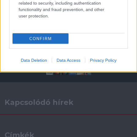
related to security, including authentication
ELŐZŐ MÉRKŐZÉSEK
functionality and fraud prevention, and other
user protection.
Támogatás
CONFIRM
Támogasd adományoddal
a ManUtdFanatics.hu működését!
Data Deletion
Data Access
Privacy Policy
Kapcsolódó hírek
Címkék