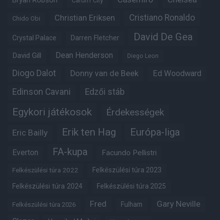
Bryan Robson
Cardiff City
Christian Eriksen
Cristiano Ronaldo
Chido Obi
David De Gea
Crystal Palace
Darren Fletcher
Dean Henderson
David Gill
Diego Leon
Diogo Dalot
Donny van de Beek
Ed Woodward
Edinson Cavani
Edzői stáb
Egykori játékosok
Érdekességek
Erik ten Hag
Európa-liga
Eric Bailly
FA-kupa
Everton
Facundo Pellistri
Felkészülési túra 2022
Felkészülési túra 2023
Felkészülési túra 2024
Felkészülési túra 2025
Fred
Gary Neville
Fulham
Felkészülési túra 2026