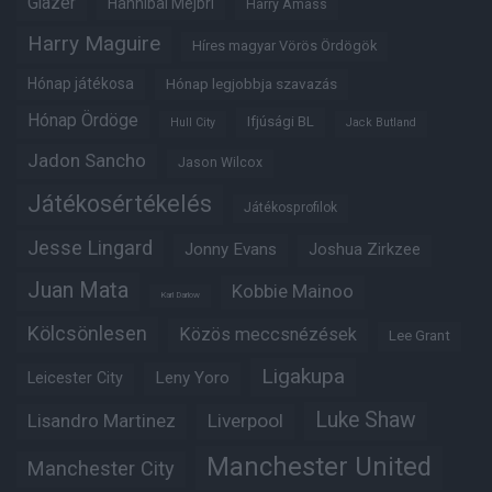
Glazer
Hannibal Mejbri
Harry Amass
Harry Maguire
Híres magyar Vörös Ördögök
Hónap játékosa
Hónap legjobbja szavazás
Hónap Ördöge
Ifjúsági BL
Hull City
Jack Butland
Jadon Sancho
Jason Wilcox
Játékosértékelés
Játékosprofilok
Jesse Lingard
Jonny Evans
Joshua Zirkzee
Juan Mata
Kobbie Mainoo
Karl Darlow
Kölcsönlesen
Közös meccsnézések
Lee Grant
Ligakupa
Leny Yoro
Leicester City
Luke Shaw
Lisandro Martinez
Liverpool
Manchester United
Manchester City