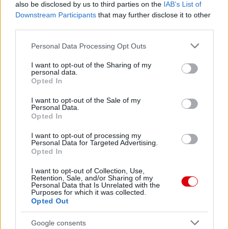
also be disclosed by us to third parties on the
IAB’s List of
Downstream Participants
that may further disclose it to other
third parties.
Please note that this website/app uses one or more Google
Personal Data Processing Opt Outs
services and may gather and store information including but
not limited to your visit or usage behaviour. You may click to
I want to opt-out of the Sharing of my
personal data.
grant or deny consent to Google and its third-party tags to
Opted In
use your data for below specified purposes in below Google
consent section.
I want to opt-out of the Sale of my
Personal Data.
Opted In
I want to opt-out of processing my
Personal Data for Targeted Advertising.
Opted In
I want to opt-out of Collection, Use,
Retention, Sale, and/or Sharing of my
Personal Data that Is Unrelated with the
Purposes for which it was collected.
Opted Out
Google consents