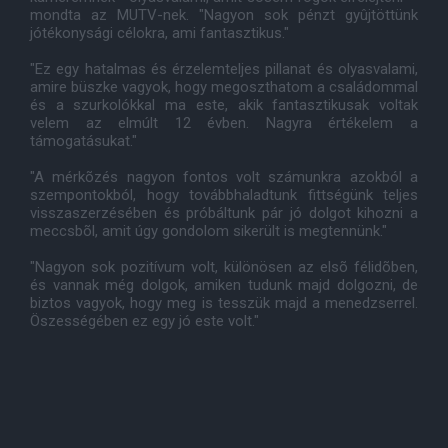
mondta az MUTV-nek. "Nagyon sok pénzt gyûjtöttünk
jótékonysági célokra, ami fantasztikus."
"Ez egy hatalmas és érzelemteljes pillanat és olyasvalami,
amire büszke vagyok, hogy megoszthatom a családommal
és a szurkolókkal ma este, akik fantasztikusak voltak
velem az elmúlt 12 évben. Nagyra értékelem a
támogatásukat."
"A mérkõzés nagyon fontos volt számunkra azokból a
szempontokból, hogy továbbhaladtunk fittségünk teljes
visszaszerzésében és próbáltunk pár jó dolgot kihozni a
meccsbõl, amit úgy gondolom sikerült is megtennünk."
"Nagyon sok pozitívum volt, különösen az elsõ félidõben,
és vannak még dolgok, amiken tudunk majd dolgozni, de
biztos vagyok, hogy meg is tesszük majd a menedzserrel.
Öszességében ez egy jó este volt."