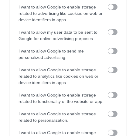
I want to allow Google to enable storage
related to advertising like cookies on web or
device identifiers in apps.
I want to allow my user data to be sent to
Meccs Center
Google for online advertising purposes.
I want to allow Google to send me
Paris Saint-Germain
vs
personalized advertising.
Manchester United
I want to allow Google to enable storage
related to analytics like cookies on web or
Felkészülési szezon 4. mérkőzés
device identifiers in apps.
Nya Ullevi, Göteborg
2026-08-08 17:00
I want to allow Google to enable storage
related to functionality of the website or app.
I want to allow Google to enable storage
Leeds United
vs
Manchester United
2026-08-12 20:30
related to personalization.
AC Milan
vs
Manchester United
2026-08-15 18:00
I want to allow Google to enable storage