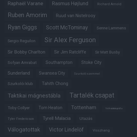
Raphaël Varane
Rasmus Højlund
Richard Arnold
Ruben Amorim
Ruud van Nistelrooy
Ryan Giggs
Scott McTominay
Senne Lammens
Sir Alex Ferguson
Sergio Reguilon
Sir Bobby Charlton
Sir Jim Ratcliffe
Sir Matt Busby
Southampton
Stoke City
Sofyan Amrabat
Sunderland
Swansea City
Szurkoló szemmel
Tahith Chong
Szurkolói klub
Tartalék csapat
Taktikai mágnestábla
Tottenham
Tom Heaton
Toby Collyer
Trófeabibliográfia
Tyrell Malacia
Utazás
Tyler Fredericson
Válogatottak
Victor Lindelöf
Visszhang