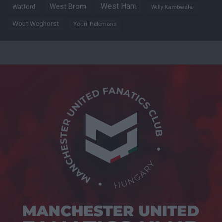
West Ham
West Brom
Watford
Willy Kambwala
Wout Weghorst
Youri Tielemans