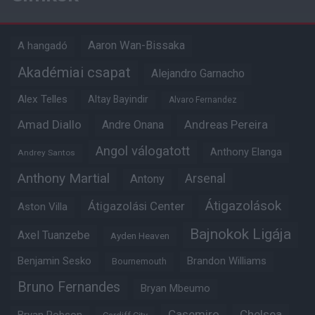
Aaron Wan-Bissaka
A hangadó
Akadémiai csapat
Alejandro Garnacho
Alex Telles
Altay Bayindir
Alvaro Fernandez
Amad Diallo
Andre Onana
Andreas Pereira
Angol válogatott
Anthony Elanga
Andrey Santos
Anthony Martial
Arsenal
Antony
Átigazolások
Átigazolási Center
Aston Villa
Bajnokok Ligája
Axel Tuanzebe
Ayden Heaven
Benjamin Sesko
Brandon Williams
Bournemouth
Bruno Fernandes
Bryan Mbeumo
Casemiro
Chelsea