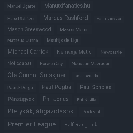
Manutdfanatics.hu
Manuel Ugarte
Marcus Rashford
Marcel Sabitzer
Martin Dubravka
Mason Greenwood
Mason Mount
Matheus Cunha
Matthijs de Ligt
Michael Carrick
Nemanja Matic
Newcastle
Női csapat
Noussair Mazraoui
Norwich City
Ole Gunnar Solskjaer
Omar Berrada
Paul Pogba
Paul Scholes
Patrick Dorgu
Phil Jones
Pénzügyek
Phil Neville
Pletykák, átigazolások
Podcast
Premier League
Ralf Rangnick