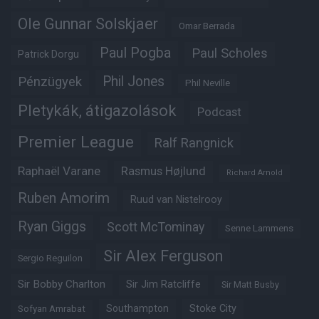
Ole Gunnar Solskjaer
Omar Berrada
Paul Pogba
Paul Scholes
Patrick Dorgu
Phil Jones
Pénzügyek
Phil Neville
Pletykák, átigazolások
Podcast
Premier League
Ralf Rangnick
Raphaël Varane
Rasmus Højlund
Richard Arnold
Ruben Amorim
Ruud van Nistelrooy
Ryan Giggs
Scott McTominay
Senne Lammens
Sir Alex Ferguson
Sergio Reguilon
Sir Bobby Charlton
Sir Jim Ratcliffe
Sir Matt Busby
Southampton
Stoke City
Sofyan Amrabat