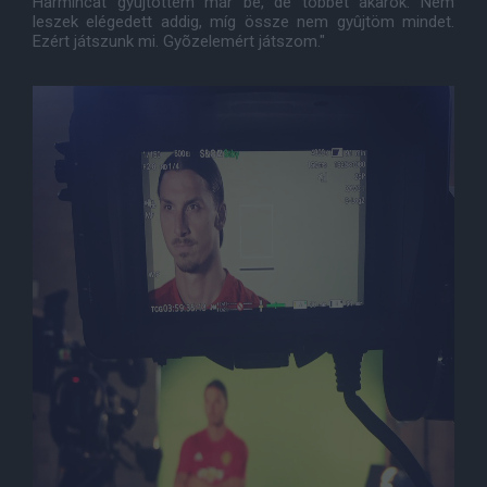
Harmincat gyûjtöttem már be, de többet akarok. Nem
leszek elégedett addig, míg össze nem gyûjtöm mindet.
Ezért játszunk mi. Gyõzelemért játszom."