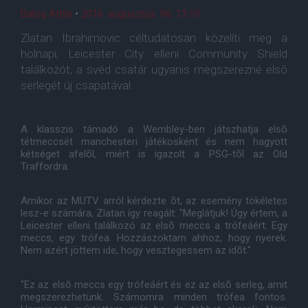
Balog Attila
•
2016. augusztus. 06. 13:10
Zlatan Ibrahimovic céltudatosan közelíti meg a
holnapi, Leicester City elleni Community Shield
találkozót, a svéd csatár ugyanis megszerezné elsõ
serlegét új csapatával.
A klasszis támadó a Wembley-ben játszhatja elsõ
tétmeccsét manchesteri játékosként és nem hagyott
kétséget afelõl, miért is igazolt a PSG-tõl az Old
Traffordra.
Amikor az MUTV arról kérdezte õt, az esemény tökéletes
lesz-e számára, Zlatan így reagált: "Meglátjuk! Úgy értem, a
Leicester elleni találkozó az elsõ meccs a trófeáért. Egy
meccs, egy trófea. Hozzászoktam ahhoz, hogy nyerek.
Nem azért jöttem ide, hogy vesztegessem az idõt."
"Ez az elsõ meccs egy trófeáért és ez az elsõ serleg, amit
megszerezhetünk. Számomra minden trófea fontos.