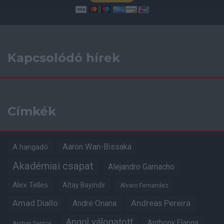
Kapcsolódó hírek
Címkék
Aaron Wan-Bissaka
A hangadó
Akadémiai csapat
Alejandro Garnacho
Alex Telles
Altay Bayindir
Alvaro Fernandez
Amad Diallo
Andre Onana
Andreas Pereira
Angol válogatott
Anthony Elanga
Andrey Santos