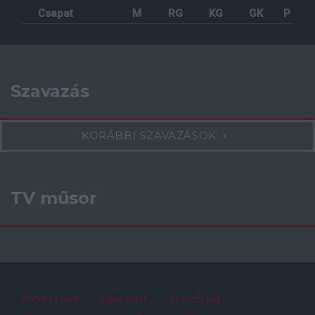
Csapat
M
RG
KG
GK
P
Szavazás
KORÁBBI SZAVAZÁSOK
TV műsor
Impresszum
Kapcsolat
Szerzői jog