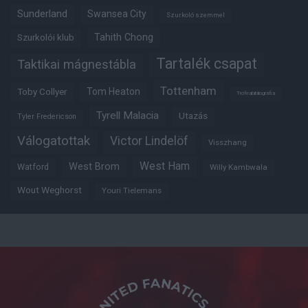
Sunderland
Swansea City
Szurkoló szemmel
Tahith Chong
Szurkolói klub
Tartalék csapat
Taktikai mágnestábla
Tottenham
Tom Heaton
Toby Collyer
Trófeabibliográfia
Tyrell Malacia
Utazás
Tyler Fredericson
Válogatottak
Victor Lindelöf
Visszhang
West Ham
West Brom
Watford
Willy Kambwala
Wout Weghorst
Youri Tielemans