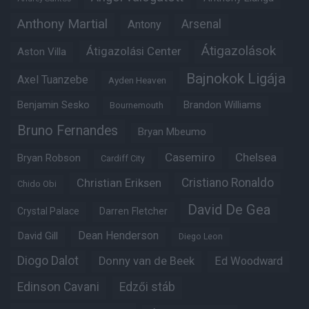
Anthony Martial
Arsenal
Antony
Átigazolások
Átigazolási Center
Aston Villa
Bajnokok Ligája
Axel Tuanzebe
Ayden Heaven
Benjamin Sesko
Brandon Williams
Bournemouth
Bruno Fernandes
Bryan Mbeumo
Casemiro
Chelsea
Bryan Robson
Cardiff City
Christian Eriksen
Cristiano Ronaldo
Chido Obi
David De Gea
Crystal Palace
Darren Fletcher
Dean Henderson
David Gill
Diego Leon
Diogo Dalot
Donny van de Beek
Ed Woodward
Edinson Cavani
Edzői stáb