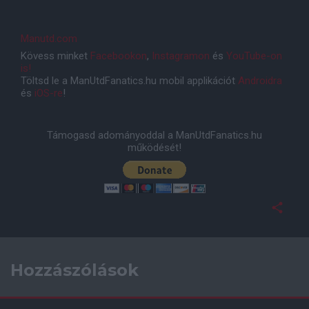
Manutd.com
Kövess minket
Facebookon
,
Instagramon
és
YouTube-on
is!
Töltsd le a ManUtdFanatics.hu mobil applikációt
Androidra
és
iOS-re
!
Támogasd adományoddal a ManUtdFanatics.hu
működését!
Hozzászólások