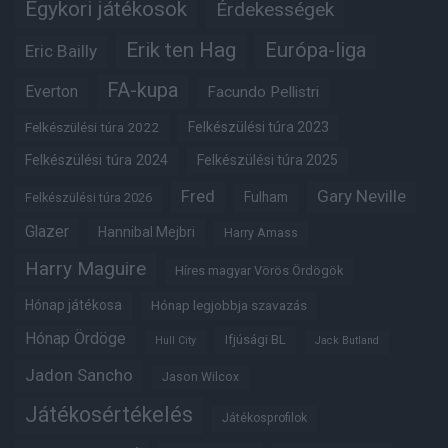
Egykori játékosok
Érdekességek
Erik ten Hag
Európa-liga
Eric Bailly
FA-kupa
Everton
Facundo Pellistri
Felkészülési túra 2022
Felkészülési túra 2023
Felkészülési túra 2024
Felkészülési túra 2025
Fred
Gary Neville
Fulham
Felkészülési túra 2026
Glazer
Hannibal Mejbri
Harry Amass
Harry Maguire
Híres magyar Vörös Ördögök
Hónap játékosa
Hónap legjobbja szavazás
Hónap Ördöge
Ifjúsági BL
Hull City
Jack Butland
Jadon Sancho
Jason Wilcox
Játékosértékelés
Játékosprofilok