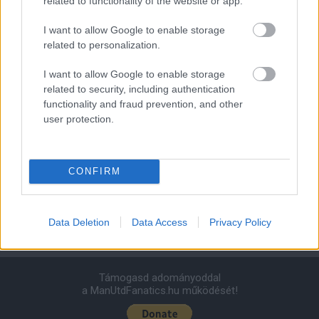
related to functionality of the website or app.
Felkészülési szezon 4. mérkőzés
I want to allow Google to enable storage
Nya Ullevi, Göteborg
2026-08-08 17:00
related to personalization.
I want to allow Google to enable storage
1 nap 7 óra 0 perc 23 másodperc
related to security, including authentication
functionality and fraud prevention, and other
Leeds United
vs
Manchester United
2026-08-12 20:30
user protection.
AC Milan
vs
Manchester United
2026-08-15 18:00
CONFIRM
ELŐZŐ MÉRKŐZÉSEK
Data Deletion
Data Access
Privacy Policy
Támogatás
Támogasd adományoddal
a ManUtdFanatics.hu működését!