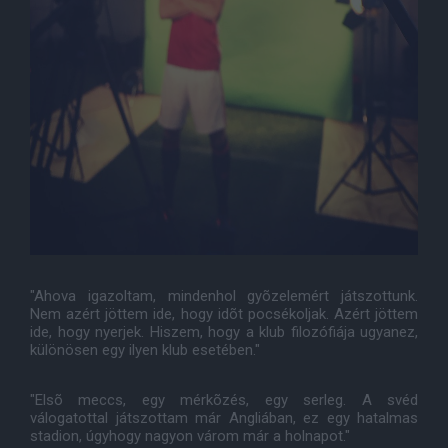
"Ahova igazoltam, mindenhol gyõzelemért játszottunk.
Nem azért jöttem ide, hogy idõt pocsékoljak. Azért jöttem
ide, hogy nyerjek. Hiszem, hogy a klub filozófiája ugyanez,
különösen egy ilyen klub esetében."
"Elsõ meccs, egy mérkõzés, egy serleg. A svéd
válogatottal játszottam már Angliában, ez egy hatalmas
stadion, úgyhogy nagyon várom már a holnapot."