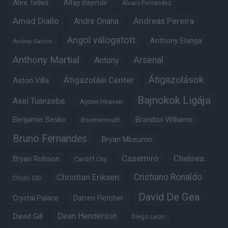
Alex Telles
Altay Bayindir
Alvaro Fernandez
Amad Diallo
Andre Onana
Andreas Pereira
Angol válogatott
Anthony Elanga
Andrey Santos
Anthony Martial
Arsenal
Antony
Átigazolások
Átigazolási Center
Aston Villa
Bajnokok Ligája
Axel Tuanzebe
Ayden Heaven
Benjamin Sesko
Brandon Williams
Bournemouth
Bruno Fernandes
Bryan Mbeumo
Casemiro
Chelsea
Bryan Robson
Cardiff City
Christian Eriksen
Cristiano Ronaldo
Chido Obi
David De Gea
Crystal Palace
Darren Fletcher
Dean Henderson
David Gill
Diego Leon