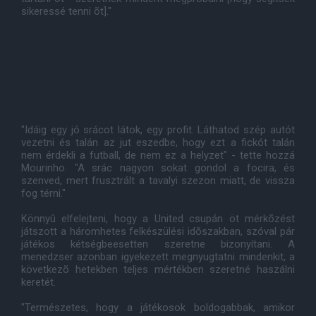
sikeressé tenni õt]."
"Idáig egy jó srácot látok, egy profit. Láthatod szép autót
vezetni és talán az jut eszedbe, hogy ezt a fickót talán
nem érdekli a futball, de nem ez a helyzet" - tette hozzá
Mourinho. "A srác nagyon sokat gondol a focira, és
szenved, mert frusztrált a tavalyi szezon miatt, de vissza
fog térni."
Könnyû elfelejteni, hogy a United csupán öt mérkõzést
játszott a háromhetes felkészülési idõszakban, szóval pár
játékos kétségbeesetten szeretne bizonyítani. A
menedzser azonban igyekezett megnyugtatni mindenkit, a
következõ hetekben teljes mértékben szeretné haszálni
keretét.
"Természetes, hogy a játékosok boldogabbak, amikor