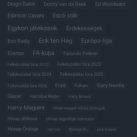
Diogo Dalot
Donny van de Beek
Ed Woodward
Edinson Cavani
Edzői stáb
Egykori játékosok
Érdekességek
Erik ten Hag
Európa-liga
Eric Bailly
FA-kupa
Everton
Facundo Pellistri
Felkészülési túra 2022
Felkészülési túra 2023
Felkészülési túra 2024
Felkészülési túra 2025
Fred
Gary Neville
Fulham
Felkészülési túra 2026
Glazer
Hannibal Mejbri
Harry Amass
Harry Maguire
Híres magyar Vörös Ördögök
Hónap játékosa
Hónap legjobbja szavazás
Hónap Ördöge
Ifjúsági BL
Hull City
Jack Butland