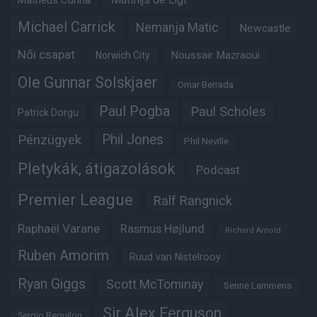
Matheus Cunha
Matthijs de Ligt
Michael Carrick
Nemanja Matic
Newcastle
Női csapat
Noussair Mazraoui
Norwich City
Ole Gunnar Solskjaer
Omar Berrada
Paul Pogba
Paul Scholes
Patrick Dorgu
Phil Jones
Pénzügyek
Phil Neville
Pletykák, átigazolások
Podcast
Premier League
Ralf Rangnick
Raphaël Varane
Rasmus Højlund
Richard Arnold
Ruben Amorim
Ruud van Nistelrooy
Ryan Giggs
Scott McTominay
Senne Lammens
Sir Alex Ferguson
Sergio Reguilon