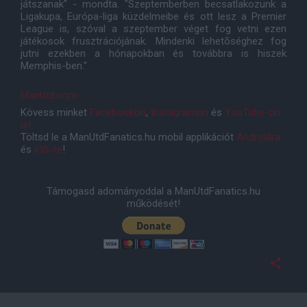
játszanak" - mondta. "Szeptemberben becsatlakozunk a
Ligakupa, Európa-liga küzdelmeibe és ott lesz a Premier
League is, szóval a szeptember véget fog vetni ezen
játékosok frusztrációjának. Mindenki lehetõséghez fog
jutni ezekben a hónapokban és továbbra is hiszek
Memphis-ben."
ManUtd.com
Kövess minket
Facebookon
,
Instagramon
és
YouTube-on
is!
Töltsd le a ManUtdFanatics.hu mobil applikációt
Androidra
és
iOS-re
!
Támogasd adományoddal a ManUtdFanatics.hu
működését!