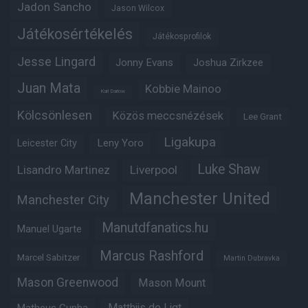
Jadon Sancho
Jason Wilcox
Játékosértékelés
Játékosprofilok
Jesse Lingard
Jonny Evans
Joshua Zirkzee
Juan Mata
Kobbie Mainoo
Karl Darlow
Kölcsönlesen
Közös meccsnézések
Lee Grant
Ligakupa
Leny Yoro
Leicester City
Luke Shaw
Lisandro Martinez
Liverpool
Manchester United
Manchester City
Manutdfanatics.hu
Manuel Ugarte
Marcus Rashford
Marcel Sabitzer
Martin Dubravka
Mason Greenwood
Mason Mount