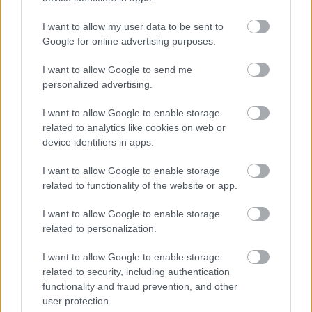
Paris Saint-Germain
vs
I want to allow my user data to be sent to
Google for online advertising purposes.
Manchester United
I want to allow Google to send me
Felkészülési szezon 4. mérkőzés
personalized advertising.
Nya Ullevi, Göteborg
2026-08-08 17:00
I want to allow Google to enable storage
related to analytics like cookies on web or
0 nap 20 óra 42 perc 50 másodperc
device identifiers in apps.
I want to allow Google to enable storage
Leeds United
vs
Manchester United
2026-08-12 20:30
related to functionality of the website or app.
AC Milan
vs
Manchester United
2026-08-15 18:00
I want to allow Google to enable storage
related to personalization.
ELŐZŐ MÉRKŐZÉSEK
I want to allow Google to enable storage
related to security, including authentication
Támogatás
functionality and fraud prevention, and other
user protection.