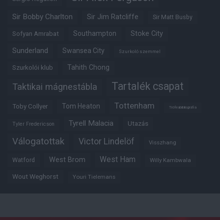
Sir Bobby Charlton
Sir Jim Ratcliffe
Sir Matt Busby
Southampton
Stoke City
Sofyan Amrabat
Sunderland
Swansea City
Szurkoló szemmel
Tahith Chong
Szurkolói klub
Tartalék csapat
Taktikai mágnestábla
Tottenham
Tom Heaton
Toby Collyer
Trófeabibliográfia
Tyrell Malacia
Utazás
Tyler Fredericson
Válogatottak
Victor Lindelöf
Visszhang
West Ham
West Brom
Watford
Willy Kambwala
Wout Weghorst
Youri Tielemans