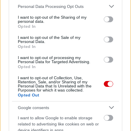
Please note that this website/app uses one or more Google
Personal Data Processing Opt Outs
services and may gather and store information including but
not limited to your visit or usage behaviour. You may click to
I want to opt-out of the Sharing of my
personal data.
grant or deny consent to Google and its third-party tags to
Opted In
use your data for below specified purposes in below Google
consent section.
I want to opt-out of the Sale of my
Personal Data.
Opted In
I want to opt-out of processing my
Personal Data for Targeted Advertising.
Opted In
I want to opt-out of Collection, Use,
Retention, Sale, and/or Sharing of my
Personal Data that Is Unrelated with the
Purposes for which it was collected.
Opted Out
Google consents
I want to allow Google to enable storage
Meccs Center
related to advertising like cookies on web or
device identifiers in apps.