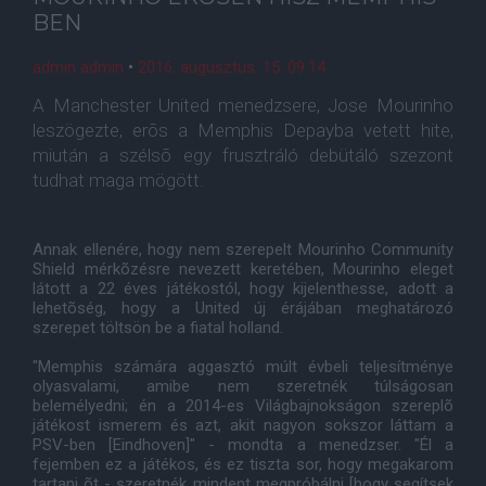
BEN
admin admin
•
2016. augusztus. 15. 09:14
A Manchester United menedzsere, Jose Mourinho
leszögezte, erõs a Memphis Depayba vetett hite,
miután a szélsõ egy frusztráló debütáló szezont
tudhat maga mögött.
Annak ellenére, hogy nem szerepelt Mourinho Community
Shield mérkõzésre nevezett keretében, Mourinho eleget
látott a 22 éves játékostól, hogy kijelenthesse, adott a
lehetõség, hogy a United új érájában meghatározó
szerepet töltsön be a fiatal holland.
"Memphis számára aggasztó múlt évbeli teljesítménye
olyasvalami, amibe nem szeretnék túlságosan
belemélyedni; én a 2014-es Világbajnokságon szereplõ
játékost ismerem és azt, akit nagyon sokszor láttam a
PSV-ben [Eindhoven]" - mondta a menedzser. "Él a
fejemben ez a játékos, és ez tiszta sor, hogy megakarom
tartani õt - szeretnék mindent megpróbálni [hogy segítsek