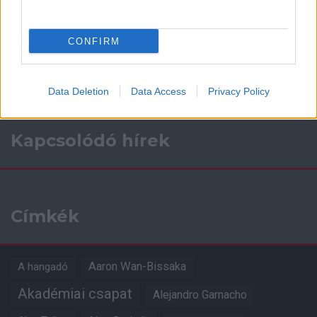
Támogasd adományoddal
a ManUtdFanatics.hu működését!
CONFIRM
Data Deletion
Data Access
Privacy Policy
Kapcsolódó hírek
Címkék
Aaron Wan-Bissaka
A hangadó
Akadémiai csapat
Alejandro Garnacho