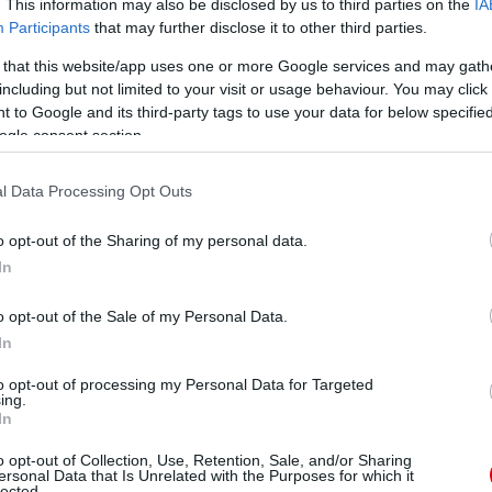
. This information may also be disclosed by us to third parties on the
IA
Participants
that may further disclose it to other third parties.
ube-on is!
 that this website/app uses one or more Google services and may gath
droidra
és
iOS-re
!
including but not limited to your visit or usage behaviour. You may click 
 to Google and its third-party tags to use your data for below specifi
ogle consent section.
ManUtdFanatics.hu működését!
l Data Processing Opt Outs
o opt-out of the Sharing of my personal data.
In
o opt-out of the Sale of my Personal Data.
In
to opt-out of processing my Personal Data for Targeted
ing.
In
o opt-out of Collection, Use, Retention, Sale, and/or Sharing
ersonal Data that Is Unrelated with the Purposes for which it
lected.