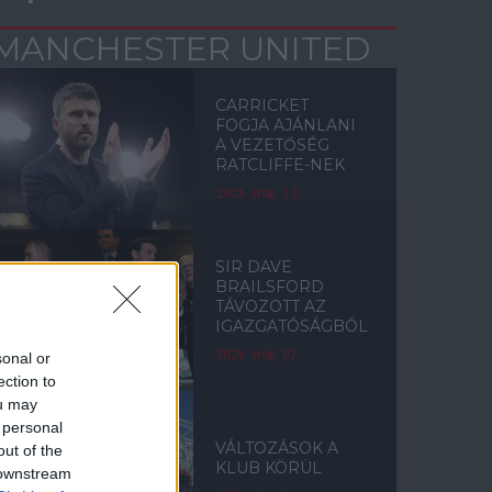
MANCHESTER UNITED
CARRICKET
FOGJA AJÁNLANI
A VEZETŐSÉG
RATCLIFFE-NEK
2026. máj. 13.
SIR DAVE
BRAILSFORD
TÁVOZOTT AZ
IGAZGATÓSÁGBÓL
2026. máj. 07.
sonal or
ection to
ou may
 personal
VÁLTOZÁSOK A
out of the
KLUB KÖRÜL
 downstream