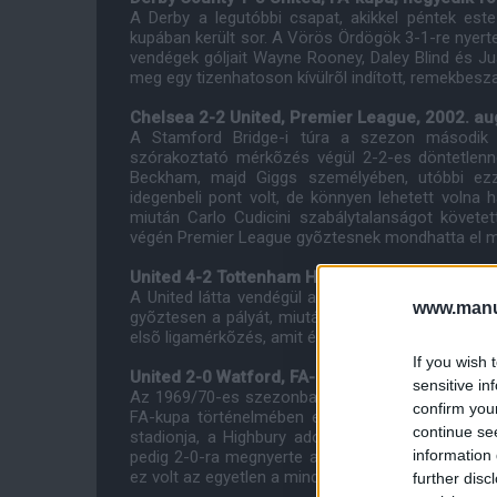
A Derby a legutóbbi csapat, akikkel péntek este
kupában került sor. A Vörös Ördögök 3-1-re nyert
vendégek góljait Wayne Rooney, Daley Blind és Ju
meg egy tizenhatoson kívülrõl indított, remekbesza
Chelsea 2-2 United, Premier League, 2002. au
A Stamford Bridge-i túra a szezon második 
szórakoztató mérkõzés végül 2-2-es döntetlennel
Beckham, majd Giggs személyében, utóbbi ezz
idegenbeli pont volt, de könnyen lehetett volna
miután Carlo Cudicini szabálytalanságot követet
végén Premier League gyõztesnek mondhatta el m
United 4-2 Tottenham Hotspur, Elsõosztály, 1
A United látta vendégül a Spurs-t az 1983/84-e
www.manut
gyõztesen a pályát, miután Kevin Moran és Artur 
elsõ ligamérkõzés, amit élõ adásba került a BBC c
If you wish 
United 2-0 Watford, FA-kupa harmadik hely play
sensitive in
Az 1969/70-es szezonban a United az FA-kupa és 
confirm you
FA-kupa történelmében elõször mérkõzést rende
continue se
stadionja, a Highbury adott otthont mindössze 1
information 
pedig 2-0-ra megnyerte az összecsapást. Az FA-
ez volt az egyetlen a mindössze öt ilyen mérkõzés
further disc