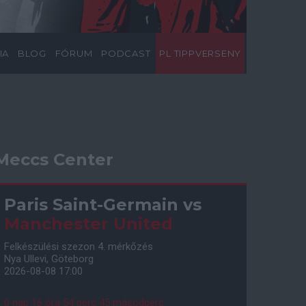
IA
BLOG
FÓRUM
PODCAST
PL TIPPVERSENY
Meccs Center
Paris Saint-Germain
vs
Manchester United
Felkészülési szezon 4. mérkőzés
Nya Ullevi, Göteborg
2026-08-08 17:00
0 nap 16 óra 54 perc 44 másodperc