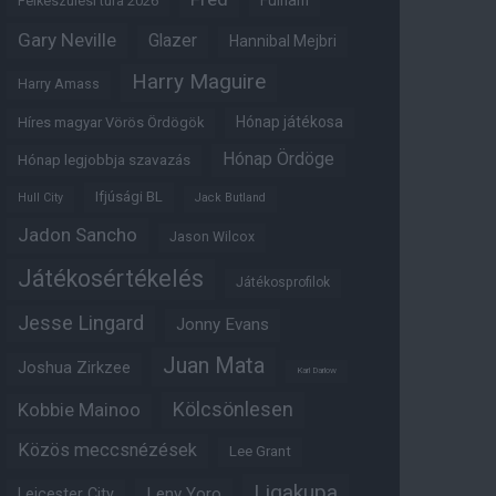
Fulham
Felkészülési túra 2026
Gary Neville
Glazer
Hannibal Mejbri
Harry Maguire
Harry Amass
Hónap játékosa
Híres magyar Vörös Ördögök
Hónap Ördöge
Hónap legjobbja szavazás
Ifjúsági BL
Hull City
Jack Butland
Jadon Sancho
Jason Wilcox
Játékosértékelés
Játékosprofilok
Jesse Lingard
Jonny Evans
Juan Mata
Joshua Zirkzee
Karl Darlow
Kölcsönlesen
Kobbie Mainoo
Közös meccsnézések
Lee Grant
Ligakupa
Leny Yoro
Leicester City