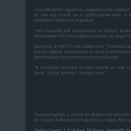
Jose Mourinho együttese magabiztosan szállhat c
és van egy másik ok is optimistának lenni, a
pénteken mérkõzést Angliában.
1963 májusáig kell visszamenni az idõben, amiko
Birmingham City otthonában pénteken, az angol fu
Mourinho az MUTV-nek nyilatkozott: "Pénteken já
Európa-ligában szerepelünk és azok a mérkõzése
lehetõségünk lesz pénteki meccset játszani."
"A szurkolók számára ez nem számít, ez már csak 
lenne. Szóval gyerünk, csináljuk meg!"
Összességében a United 44 alkalommal játszott p
és csupán 8 alkalommal kapott ki a csapat. Nézz
Derby County 1-3 United, FA-kupa, negyedik fo