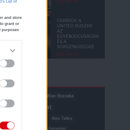
B’s List of
2026. ápr. 01.
er and store
CARRICK: A
to grant or
UNITED BÜSZKE
ed purposes
AZ
EGYENJOGÚSÁGRA
ÉS A
SOKSZÍNŰSÉGRE
2026. febr. 21.
Címkék
Aaron Wan-Bissaka
A hangadó
Akadémiai csapat
Alejandro Garnacho
Alex Telles
Altay Bayindir
Alvaro Fernandez