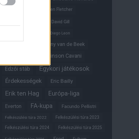
Crystal Palace
Darren Fletcher
David De Gea
David Gill
Dean Henderson
Diego Leon
Diogo Dalot
Donny van de Beek
Edinson Cavani
Ed Woodward
Egykori játékosok
Edzői stáb
Érdekességek
Eric Bailly
Erik ten Hag
Európa-liga
FA-kupa
Everton
Facundo Pellistri
Felkészülési túra 2022
Felkészülési túra 2023
Felkészülési túra 2024
Felkészülési túra 2025
Fred