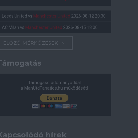
Leeds United
vs
Manchester United
2026-08-12 20:30
AC Milan
vs
Manchester United
2026-08-15 18:00
ELŐZŐ MÉRKŐZÉSEK
Támogatás
Támogasd adományoddal
a ManUtdFanatics.hu működését!
Kapcsolódó hírek