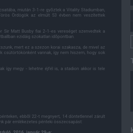
satába, miután 3-1-re gyõztek a Vitality Stadiumban,
 Vörös Ördögök az elmúlt 53 évben nem veszítettek
r Sir Matt Busby fiai 2-1-es vereséget szenvedtek a
tballban ezidáig szokatlan idõpontban.
tszunk, mert ez a szezon korai szakasza, de mivel az
k csütörtökönként vannak, így nem hiszem, hogy sok
így megy - lehetne éjfél is, a stadion akkor is tele
énteken, ebbõl 22-t megnyert, 14 döntetlennel zárult
ünk pár emlékezetes pénteki összecsapást:
rduló, 2016. január 29-e: