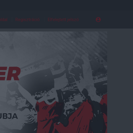
ldal
Regisztráció
Elfelejtett jelszó