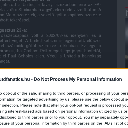
 játszott a United, a tavalyi szezonban erre az FA-
ek az iPro Stadiumban a gyõzelem felé vezetõ úton. A
an Mata szerezték, a vezetõ gólt a kapitány szerezte
bott tekeréssel.
gusztus 23-a:
összecsapása volt a 2002/03-as idényben, és a
 ért véget. A United kétszer is egyenlített, elõször
el századik gólját szerezve a klubban. Ez egy jó
 három is, ha Graham Poll megad egy jogos büntetõt,
t el Paul Scholes ellen. Végül a United a bajnokság
agát.
983. december 16-a:
s szezonban és végül Ron Atkinson csapata hagyta el
dfanatics.hu -
Do Not Process My Personal Information
Graham mindketten két-két gólt szereztek. Ez volt az
satornáján.
to opt-out of the sale, sharing to third parties, or processing of your per
-off, 1970. április 10-e:
formation for targeted advertising by us, please use the below opt-out s
a Ligakupa sorozataiban is elõdöntõbe jutott, és az
r selection. Please note that after your opt-out request is processed y
ztek a harmadik helyért. A találkozónak az Arsenal
eing interest-based ads based on personal information utilized by us or
5 ezer ember elõtt, Brian Kidd vezérletével a United
disclosed to third parties prior to your opt-out. You may separately opt-
kupa bronzmérkõzése népszerûtlen ötlet volt, szóval
bõl.
losure of your personal information by third parties on the IAB’s list of