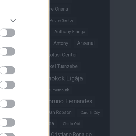
Amad Diallo
Andre Onana
Andreas Pereira
Andrey Santos
Angol válogatott
Anthony Elanga
Anthony Martial
Arsenal
Antony
Átigazolási Center
Aston Villa
Átigazolások
Axel Tuanzebe
Bajnokok Ligája
Ayden Heaven
Benjamin Sesko
Bournemouth
Bruno Fernandes
Brandon Williams
Bryan Mbeumo
Bryan Robson
Cardiff City
Casemiro
Chelsea
Chido Obi
Christian Eriksen
Cristiano Ronaldo