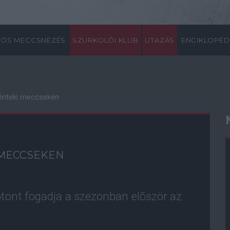
ÖS MECCSNÉZÉS
SZURKOLÓI KLUB
UTAZÁS
ENCIKLOPÉD
pénteki meccseken
 MECCSEKEN
ont fogadja a szezonban elõször az