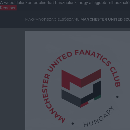
A weboldalunkon cookie-kat használunk, hogy a legjobb felhasználó
Rendben
MAGYARORSZÁG ELSŐSZÁMÚ
MANCHESTER UNITED
SZU