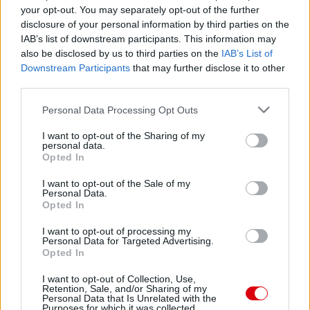
Paris Saint-Germain
vs
your opt-out. You may separately opt-out of the further
Manchester United
disclosure of your personal information by third parties on the
IAB’s list of downstream participants. This information may
Felkészülési szezon 4. mérkőzés
also be disclosed by us to third parties on the
IAB’s List of
Nya Ullevi, Göteborg
Downstream Participants
that may further disclose it to other
2026-08-08 17:00
third parties.
Please note that this website/app uses one or more Google
Personal Data Processing Opt Outs
0 nap 21 óra 25 perc 11 másodperc
services and may gather and store information including but
not limited to your visit or usage behaviour. You may click to
I want to opt-out of the Sharing of my
personal data.
Leeds United
grant or deny consent to Google and its third-party tags to
vs
Manchester United
2026-08-12 20:30
Opted In
use your data for below specified purposes in below Google
AC Milan
vs
Manchester United
2026-08-15 18:00
consent section.
I want to opt-out of the Sale of my
Personal Data.
Opted In
ELŐZŐ MÉRKŐZÉSEK
I want to opt-out of processing my
Personal Data for Targeted Advertising.
Opted In
Támogatás
I want to opt-out of Collection, Use,
Retention, Sale, and/or Sharing of my
Personal Data that Is Unrelated with the
Támogasd adományoddal
Purposes for which it was collected.