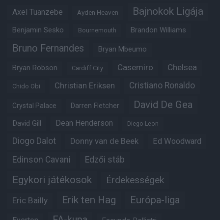
Bajnokok Ligája
Axel Tuanzebe
Ayden Heaven
Benjamin Sesko
Brandon Williams
Bournemouth
Bruno Fernandes
Bryan Mbeumo
Casemiro
Chelsea
Bryan Robson
Cardiff City
Christian Eriksen
Cristiano Ronaldo
Chido Obi
David De Gea
Crystal Palace
Darren Fletcher
Dean Henderson
David Gill
Diego Leon
Diogo Dalot
Donny van de Beek
Ed Woodward
Edinson Cavani
Edzői stáb
Egykori játékosok
Érdekességek
Erik ten Hag
Európa-liga
Eric Bailly
FA-kupa