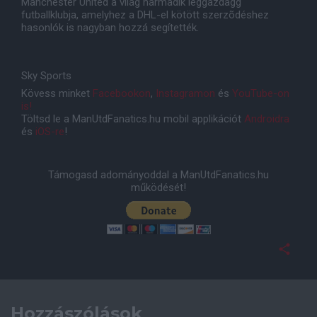
Manchester United a világ harmadik leggazdagg
futballklubja, amelyhez a DHL-el kötött szerzõdéshez
hasonlók is nagyban hozzá segítették.
Sky Sports
Kövess minket
Facebookon
,
Instagramon
és
YouTube-on
is!
Töltsd le a ManUtdFanatics.hu mobil applikációt
Androidra
és
iOS-re
!
Támogasd adományoddal a ManUtdFanatics.hu
működését!
Hozzászólások