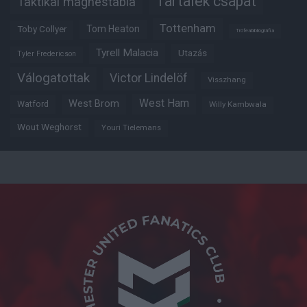
Tartalék csapat
Taktikai mágnestábla
Tottenham
Tom Heaton
Toby Collyer
Trófeabibliográfia
Tyrell Malacia
Utazás
Tyler Fredericson
Válogatottak
Victor Lindelöf
Visszhang
West Ham
West Brom
Watford
Willy Kambwala
Wout Weghorst
Youri Tielemans