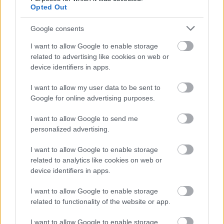
a ManUtdFanatics.hu működését!
Opted Out
Google consents
I want to allow Google to enable storage
related to advertising like cookies on web or
device identifiers in apps.
Kapcsolódó hírek
I want to allow my user data to be sent to
Google for online advertising purposes.
MANCHESTER UNITED
I want to allow Google to send me
personalized advertising.
I want to allow Google to enable storage
related to analytics like cookies on web or
CARRICKET FOGJA AJÁNLANI
A VEZETŐSÉG RATCLIFFE-
device identifiers in apps.
NEK
I want to allow Google to enable storage
related to functionality of the website or app.
I want to allow Google to enable storage