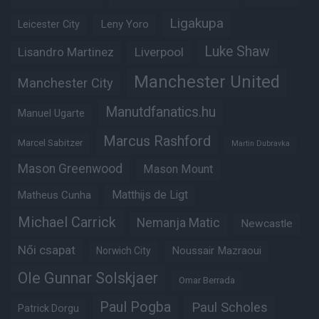
Ligakupa
Leny Yoro
Leicester City
Luke Shaw
Lisandro Martinez
Liverpool
Manchester United
Manchester City
Manutdfanatics.hu
Manuel Ugarte
Marcus Rashford
Marcel Sabitzer
Martin Dubravka
Mason Greenwood
Mason Mount
Matheus Cunha
Matthijs de Ligt
Michael Carrick
Nemanja Matic
Newcastle
Női csapat
Noussair Mazraoui
Norwich City
Ole Gunnar Solskjaer
Omar Berrada
Paul Pogba
Paul Scholes
Patrick Dorgu