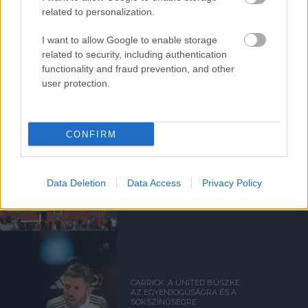
related to personalization.
SIR DAVE BRAILSFORD
I want to allow Google to enable storage
TÁVOZOTT AZ
related to security, including authentication
IGAZGATÓSÁGBÓL
functionality and fraud prevention, and other
user protection.
CONFIRM
VÁLTOZÁSOK A KLUB KÖRÜL
Data Deletion
Data Access
Privacy Policy
CARRICK: A UNITED BÜSZKE
AZ EGYENJOGÚSÁGRA ÉS A
SOKSZÍNŰSÉGRE