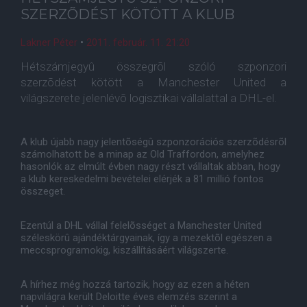
SZERZÕDÉST KÖTÖTT A KLUB
Lakner Péter
•
2011. február. 11. 21:20
Hétszámjegyû összegrõl szóló szponzori
szerzõdést kötött a Manchester United a
világszerete jelenlévõ logisztikai vállalattal a DHL-el.
A klub újabb nagy jelentõségû szponzorációs szerzõdésrõl
számolhatott be a minap az Old Traffordon, amelyhez
hasonlók az elmúlt évben nagy részt vállaltak abban, hogy
a klub kereskedelmi bevételei elérjék a 81 millió fontos
összeget.
Ezentúl a DHL vállal felelõsséget a Manchester United
széleskörû ajándéktárgyainak, így a mezektõl egészen a
meccsprogramokig, kiszállításáért világszerte.
A hírhez még hozzá tartozik, hogy az ezen a héten
napvilágra került Deloitte éves elemzés szerint a