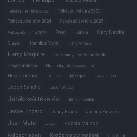
Everton
Facundo Pellistri
Felkészülési túra 2022
Felkészülési túra 2023
Felkészülési túra 2024
Felkészülési túra 2025
Fred
Gary Neville
Fulham
Felkészülési túra 2026
Glazer
Hannibal Mejbri
Harry Amass
Harry Maguire
Híres magyar Vörös Ördögök
Hónap játékosa
Hónap legjobbja szavazás
Hónap Ördöge
Ifjúsági BL
Hull City
Jack Butland
Jadon Sancho
Jason Wilcox
Játékosértékelés
Játékosprofilok
Jesse Lingard
Jonny Evans
Joshua Zirkzee
Juan Mata
Kobbie Mainoo
Karl Darlow
Kölcsönlesen
Közös meccsnézések
Lee Grant