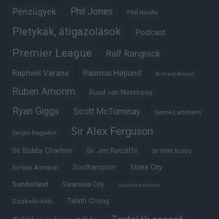
Phil Jones
Pénzügyek
Phil Neville
Pletykák, átigazolások
Podcast
Premier League
Ralf Rangnick
Raphaël Varane
Rasmus Højlund
Richard Arnold
Ruben Amorim
Ruud van Nistelrooy
Ryan Giggs
Scott McTominay
Senne Lammens
Sir Alex Ferguson
Sergio Reguilon
Sir Bobby Charlton
Sir Jim Ratcliffe
Sir Matt Busby
Southampton
Stoke City
Sofyan Amrabat
Sunderland
Swansea City
Szurkoló szemmel
Tahith Chong
Szurkolói klub