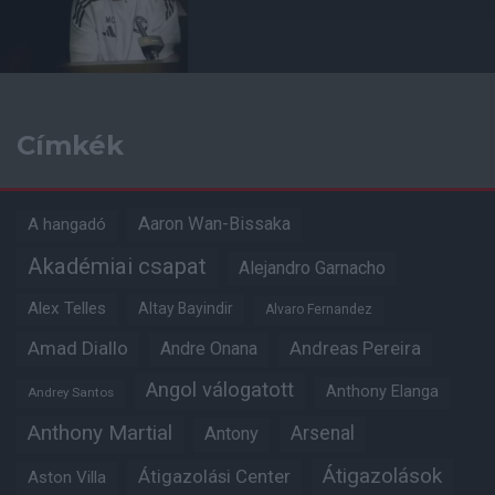
Címkék
Aaron Wan-Bissaka
A hangadó
Akadémiai csapat
Alejandro Garnacho
Alex Telles
Altay Bayindir
Alvaro Fernandez
Amad Diallo
Andre Onana
Andreas Pereira
Angol válogatott
Anthony Elanga
Andrey Santos
Anthony Martial
Arsenal
Antony
Átigazolások
Átigazolási Center
Aston Villa