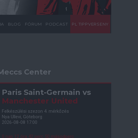
IA
BLOG
FÓRUM
PODCAST
PL TIPPVERSENY
Meccs Center
Paris Saint-Germain
vs
Manchester United
Felkészülési szezon 4. mérkőzés
Nya Ullevi, Göteborg
2026-08-08 17:00
0 nap 12 óra 42 perc 49 másodperc