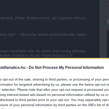
ársáról, Zlatan Ibrahimovicról, aki majdnem kétszer
álom, igen" - válaszolta, amikor arról kérdezték, milyen
teget tanulhatok tõle. Az edzés után mindig láthatjuk,
ket, ezekbõl is látszik, milyen klasszis is õ."
dfanatics.hu -
Do Not Process My Personal Information
 tanulni. A lehetõ legjobb formádat kell elõvenned vele
vá."
to opt-out of the sale, sharing to third parties, or processing of your per
formation for targeted advertising by us, please use the below opt-out s
ube-on is!
r selection. Please note that after your opt-out request is processed y
droidra
és
iOS-re
!
eing interest-based ads based on personal information utilized by us or
disclosed to third parties prior to your opt-out. You may separately opt-
losure of your personal information by third parties on the IAB’s list of
ManUtdFanatics.hu működését!