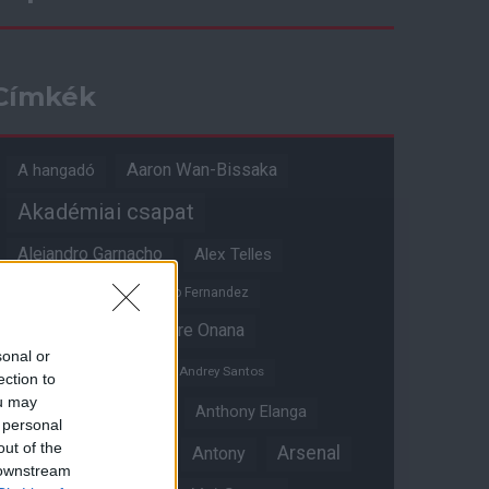
Címkék
Aaron Wan-Bissaka
A hangadó
Akadémiai csapat
Alejandro Garnacho
Alex Telles
Altay Bayindir
Alvaro Fernandez
Amad Diallo
Andre Onana
sonal or
Andreas Pereira
Andrey Santos
ection to
ou may
Angol válogatott
Anthony Elanga
 personal
out of the
Anthony Martial
Arsenal
Antony
 downstream