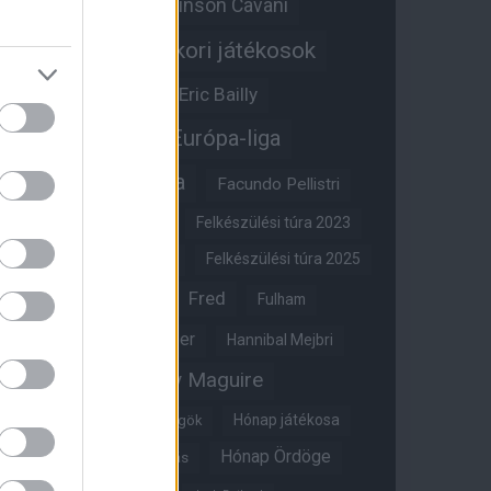
Edinson Cavani
Ed Woodward
Egykori játékosok
Edzői stáb
Érdekességek
Eric Bailly
Erik ten Hag
Európa-liga
FA-kupa
Everton
Facundo Pellistri
Felkészülési túra 2022
Felkészülési túra 2023
Felkészülési túra 2024
Felkészülési túra 2025
Fred
Fulham
Felkészülési túra 2026
Gary Neville
Glazer
Hannibal Mejbri
Harry Maguire
Harry Amass
Hónap játékosa
Híres magyar Vörös Ördögök
Hónap Ördöge
Hónap legjobbja szavazás