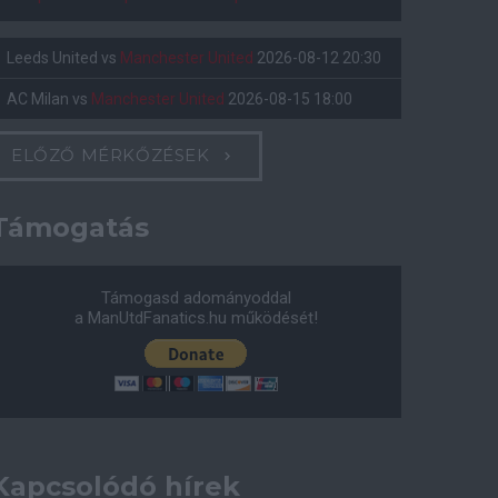
Leeds United
vs
Manchester United
2026-08-12 20:30
AC Milan
vs
Manchester United
2026-08-15 18:00
ELŐZŐ MÉRKŐZÉSEK
Támogatás
Támogasd adományoddal
a ManUtdFanatics.hu működését!
Kapcsolódó hírek