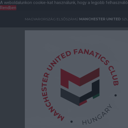
A weboldalunkon cookie-kat használunk, hogy a legjobb felhasználó
Rendben
MAGYARORSZÁG ELSŐSZÁMÚ
MANCHESTER UNITED
SZU