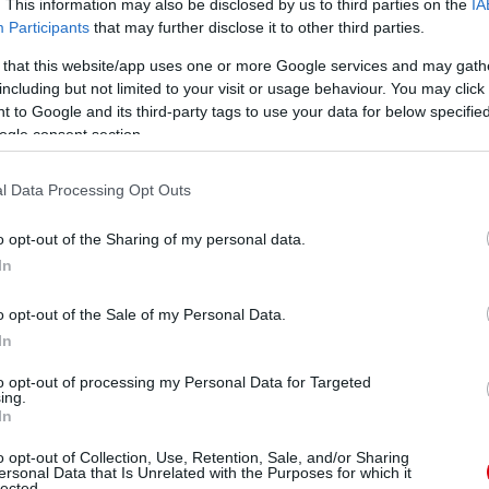
. This information may also be disclosed by us to third parties on the
IA
Participants
that may further disclose it to other third parties.
 that this website/app uses one or more Google services and may gath
including but not limited to your visit or usage behaviour. You may click 
 to Google and its third-party tags to use your data for below specifi
ogle consent section.
l Data Processing Opt Outs
o opt-out of the Sharing of my personal data.
In
o opt-out of the Sale of my Personal Data.
In
to opt-out of processing my Personal Data for Targeted
ing.
In
o opt-out of Collection, Use, Retention, Sale, and/or Sharing
ersonal Data that Is Unrelated with the Purposes for which it
lected.