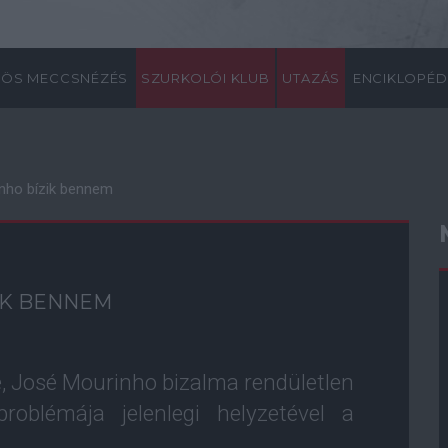
ÖS MECCSNÉZÉS
SZURKOLÓI KLUB
UTAZÁS
ENCIKLOPÉD
nho bízik bennem
IK BENNEM
, José Mourinho bizalma rendületlen
roblémája jelenlegi helyzetével a