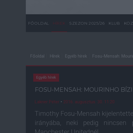
FŐOLDAL
HÍREK
SZEZON 2025/26
KLUB
KÖZ
Főoldal
Hírek
Egyéb hírek
Fosu-Mensah: Mouri
Egyéb hírek
FOSU-MENSAH: MOURINHO BÍZ
Lakner Péter
•
2016. augusztus. 30. 11:20
Timothy Fosu-Mensah kijelentette
irányába, neki pedig nincsen p
Manchester Unitednél.