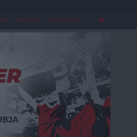
ldal
Regisztráció
Elfelejtett jelszó