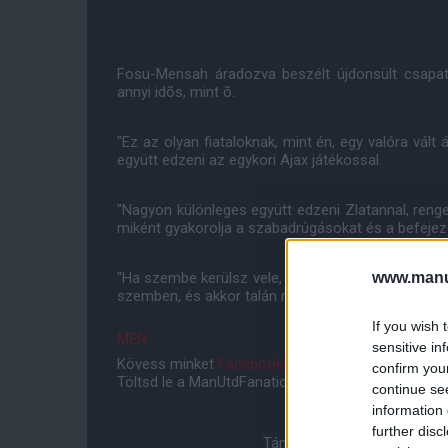
Fosu-Mensah áradozva beszélt újdonsült csapatt
annyi idõs, mint õ.
"Ez az olyan fiataloknak, mint én, egy valóra vált 
együtt edzeni az egykori Ajax játékossal.
"Nagyon különleges együtt edzeni Zlatannal, renge
miként gyakorolja a szabadrúgásokat és a befejezése
www.manut
"Ha szembe kerülsz vele, abból is rengeteget lehet
szemben, és akkor talán nem tesz nevetség tárgyá
If you wish 
MEN
sensitive in
Kövess minket
Facebookon
,
Instagramon
és
YouT
confirm you
Töltsd le a ManUtdFanatics.hu mobil applikációt
An
continue se
information 
further disc
Támogasd adományoddal a 