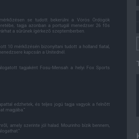
mérkõzésen se tudott bekerülni a Vörös Ördögök
keretébe, tagja azonban a portugál menedzser 26 fõs
 várhat a sûrûnek ígérkezõ szeptemberben.
tt 10 mérkõzésén bizonyítani tudott a holland fiatal,
 menedzsere kapcsán a Unitednél.
válogatott tagjaként Fosu-Mensah a helyi Fox Sports
pattal edzhetek, és teljes jogú tagja vagyok a felnõtt
at magjába."
õl, amely szerinte jól halad. Mourinho bízik bennem,
logathat."