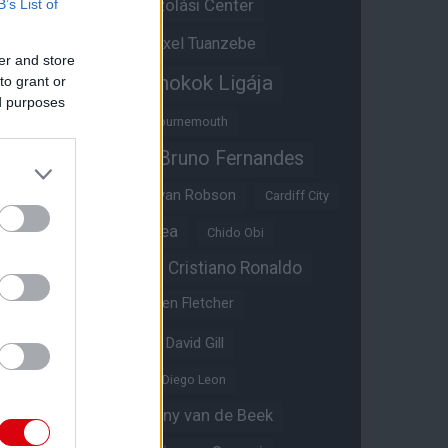
Átigazolási Center
B’s List of
Aston Villa
Átigazolások
Axel Tuanzebe
er and store
Bajnokok Ligája
to grant or
Ayden Heaven
ed purposes
Benjamin Sesko
Bournemouth
Bruno Fernandes
Brandon Williams
Bryan Mbeumo
Bryan Robson
Cardiff City
Casemiro
Chelsea
Chido Obi
Christian Eriksen
Cristiano Ronaldo
Crystal Palace
Darren Fletcher
David De Gea
David Gill
Dean Henderson
Diego Leon
Diogo Dalot
Donny van de Beek