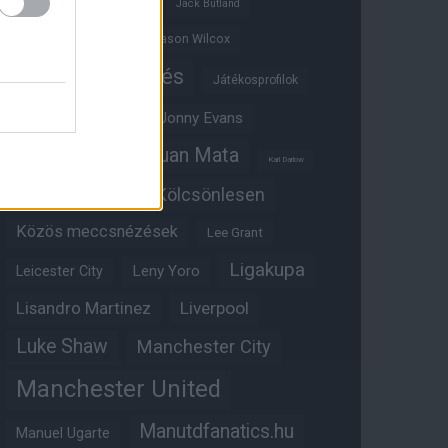
Ifjúsági BL
Hull City
Jack Butland
Jadon Sancho
Jason Wilcox
Játékosértékelés
Játékosprofilok
Jesse Lingard
Jonny Evans
Juan Mata
Joshua Zirkzee
Karl Darlow
Kölcsönlesen
Kobbie Mainoo
Közös meccsnézések
Lee Grant
Ligakupa
Leny Yoro
Leicester City
Lisandro Martinez
Liverpool
Luke Shaw
Manchester City
Manchester United
Manutdfanatics.hu
Manuel Ugarte