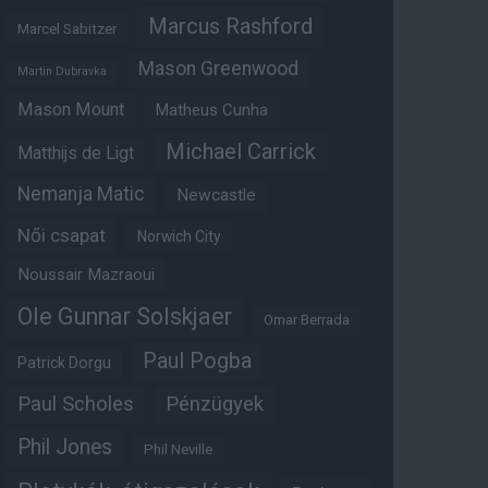
Marcus Rashford
Marcel Sabitzer
Mason Greenwood
Martin Dubravka
Mason Mount
Matheus Cunha
Michael Carrick
Matthijs de Ligt
Nemanja Matic
Newcastle
Női csapat
Norwich City
Noussair Mazraoui
Ole Gunnar Solskjaer
Omar Berrada
Paul Pogba
Patrick Dorgu
Paul Scholes
Pénzügyek
Phil Jones
Phil Neville