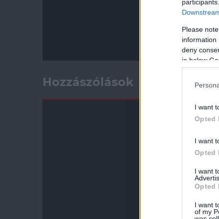
participants
Downstream 
Please note
information 
deny consent
in below Go
Hozzászólások
Persona
I want t
Opted 
I want t
Opted 
I want 
Advertis
Opted 
I want t
of my P
was col