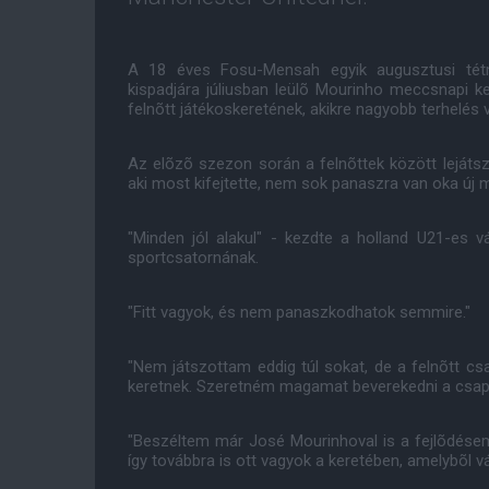
A 18 éves Fosu-Mensah egyik augusztusi tét
kispadjára júliusban leülõ Mourinho meccsnapi 
felnõtt játékoskeretének, akikre nagyobb terhelés
Az elõzõ szezon során a felnõttek között lejátszo
aki most kifejtette, nem sok panaszra van oka új
"Minden jól alakul" - kezdte a holland U21-es 
sportcsatornának.
"Fitt vagyok, és nem panaszkodhatok semmire."
"Nem játszottam eddig túl sokat, de a felnõtt csa
keretnek. Szeretném magamat beverekedni a csap
"Beszéltem már José Mourinhoval is a fejlõdésemr
így továbbra is ott vagyok a keretében, amelybõl vá