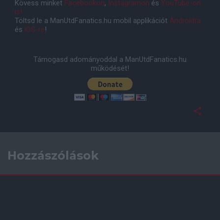
Kövess minket
Facebookon
,
Instagramon
és
YouTube-on
is!
Töltsd le a ManUtdFanatics.hu mobil applikációt
Androidra
és
iOS-re
!
Támogasd adományoddal a ManUtdFanatics.hu
működését!
Hozzászólások