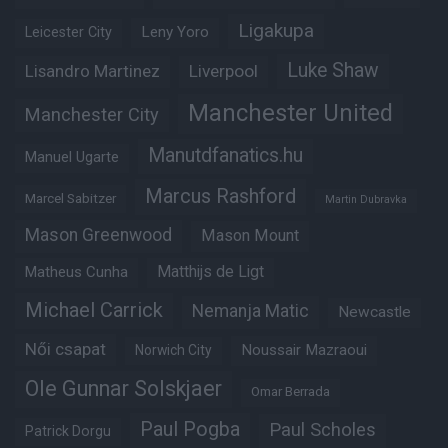
Ligakupa
Leny Yoro
Leicester City
Luke Shaw
Lisandro Martinez
Liverpool
Manchester United
Manchester City
Manutdfanatics.hu
Manuel Ugarte
Marcus Rashford
Marcel Sabitzer
Martin Dubravka
Mason Greenwood
Mason Mount
Matheus Cunha
Matthijs de Ligt
Michael Carrick
Nemanja Matic
Newcastle
Női csapat
Noussair Mazraoui
Norwich City
Ole Gunnar Solskjaer
Omar Berrada
Paul Pogba
Paul Scholes
Patrick Dorgu