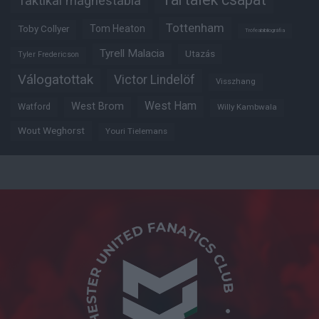
Taktikai mágnestábla
Tottenham
Tom Heaton
Toby Collyer
Trófeabibliográfia
Tyrell Malacia
Utazás
Tyler Fredericson
Válogatottak
Victor Lindelöf
Visszhang
West Ham
West Brom
Watford
Willy Kambwala
Wout Weghorst
Youri Tielemans