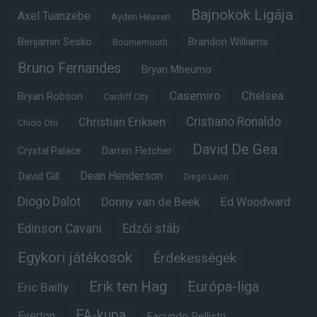
Bajnokok Ligája
Axel Tuanzebe
Ayden Heaven
Benjamin Sesko
Brandon Williams
Bournemouth
Bruno Fernandes
Bryan Mbeumo
Casemiro
Chelsea
Bryan Robson
Cardiff City
Christian Eriksen
Cristiano Ronaldo
Chido Obi
David De Gea
Crystal Palace
Darren Fletcher
Dean Henderson
David Gill
Diego Leon
Diogo Dalot
Donny van de Beek
Ed Woodward
Edinson Cavani
Edzői stáb
Egykori játékosok
Érdekességek
Erik ten Hag
Európa-liga
Eric Bailly
FA-kupa
Everton
Facundo Pellistri