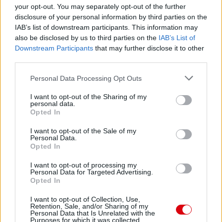
your opt-out. You may separately opt-out of the further
disclosure of your personal information by third parties on the
IAB’s list of downstream participants. This information may
also be disclosed by us to third parties on the
IAB’s List of
Downstream Participants
that may further disclose it to other
third parties.
Please note that this website/app uses one or more Google
Personal Data Processing Opt Outs
services and may gather and store information including but
not limited to your visit or usage behaviour. You may click to
I want to opt-out of the Sharing of my
personal data.
grant or deny consent to Google and its third-party tags to
Opted In
use your data for below specified purposes in below Google
consent section.
I want to opt-out of the Sale of my
Personal Data.
Opted In
I want to opt-out of processing my
Personal Data for Targeted Advertising.
Opted In
I want to opt-out of Collection, Use,
Retention, Sale, and/or Sharing of my
Personal Data that Is Unrelated with the
Purposes for which it was collected.