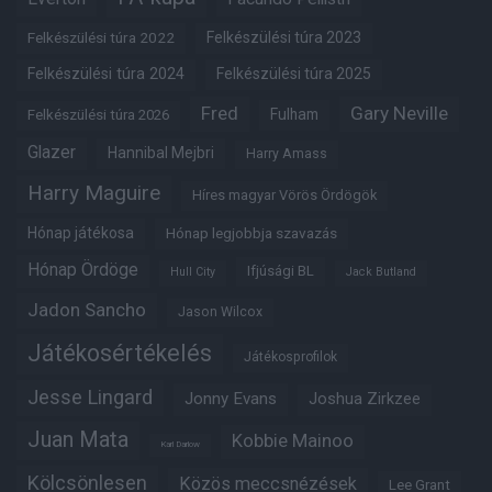
Felkészülési túra 2022
Felkészülési túra 2023
Felkészülési túra 2024
Felkészülési túra 2025
Fred
Gary Neville
Fulham
Felkészülési túra 2026
Glazer
Hannibal Mejbri
Harry Amass
Harry Maguire
Híres magyar Vörös Ördögök
Hónap játékosa
Hónap legjobbja szavazás
Hónap Ördöge
Ifjúsági BL
Hull City
Jack Butland
Jadon Sancho
Jason Wilcox
Játékosértékelés
Játékosprofilok
Jesse Lingard
Jonny Evans
Joshua Zirkzee
Juan Mata
Kobbie Mainoo
Karl Darlow
Kölcsönlesen
Közös meccsnézések
Lee Grant