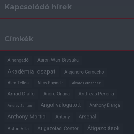
Kapcsolódó hírek
Címkék
Aaron Wan-Bissaka
A hangadó
Akadémiai csapat
Alejandro Garnacho
Alex Telles
Altay Bayindir
Alvaro Fernandez
Amad Diallo
Andre Onana
Andreas Pereira
Angol válogatott
Anthony Elanga
Andrey Santos
Anthony Martial
Arsenal
Antony
Átigazolások
Átigazolási Center
Aston Villa