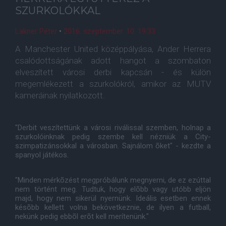
SZURKOLÓKKAL
Lakner Péter
•
2016. szeptember. 10. 19:33
A Manchester United középpályása, Ander Herrera
csalódottságának adott hangot a szombaton
elveszített városi derbi kapcsán - és külön
megemlékezett a szurkolókról, amikor az MUTV
kameráinak nyilatkozott.
"Derbit veszítettünk a városi riválissal szemben, holnap a
szurkolóinknak pedig szembe kell nézniük a City-
szimpatizánsokkal a városban. Sajnálom õket" - kezdte a
spanyol játékos.
"Minden mérkõzést megpróbálunk megnyerni, de ez ezúttal
nem történt meg. Tudtuk, hogy elõbb vagy utóbb eljön
majd, hogy nem sikerül nyernünk. Ideális esetben ennek
késõbb kellett volna bekövetkeznie, de ilyen a futball,
nekünk pedig ebbõl erõt kell merítenünk."