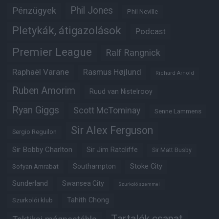
Phil Jones
Pénzügyek
Phil Neville
Pletykák, átigazolások
Podcast
Premier League
Ralf Rangnick
Raphaël Varane
Rasmus Højlund
Richard Arnold
Ruben Amorim
Ruud van Nistelrooy
Ryan Giggs
Scott McTominay
Senne Lammens
Sir Alex Ferguson
Sergio Reguilon
Sir Bobby Charlton
Sir Jim Ratcliffe
Sir Matt Busby
Southampton
Stoke City
Sofyan Amrabat
Sunderland
Swansea City
Szurkoló szemmel
Tahith Chong
Szurkolói klub
Tartalék csapat