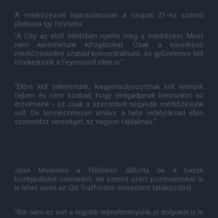
A mérkõzéssel kapcsolatosan a csapat 21-es számú
játékosa így folytatta:
"A City az elsõ félidõben nyerte meg a mérkõzést. Most
nem kereshetünk kifogásokat. Csak a következõ
mérkõzésünkre szabad koncentrálnunk, és gyõzelemre kell
törekednünk a Feyenoord ellen is."
"Elõre kell tekintenünk, kiegyensúlyozottnak kell lennünk
fejben és nem szabad, hogy elragadjanak bennünket az
érzelmeink - ez csak a szezonbeli negyedik mérkõzésünk
volt. De természetesen amikor a helyi vetélytársad ellen
szenvedsz vereséget, az nagyon fájdalmas."
José Mourinho a félidõben állította be a baszk
középpályást csereként, aki szerint azért pozitívumokat is
le lehet vonni az Old Traffordon elveszített találkozóból.
"Bár nem ez volt a legjobb teljesítményünk, jó dolgokat is le