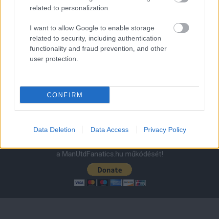
related to personalization.
I want to allow Google to enable storage
Leeds United
vs
Manchester United
2026-08-12 20:30
related to security, including authentication
functionality and fraud prevention, and other
AC Milan
vs
Manchester United
2026-08-15 18:00
user protection.
ELŐZŐ MÉRKŐZÉSEK
CONFIRM
Támogatás
Data Deletion
Data Access
Privacy Policy
Támogasd adományoddal
a ManUtdFanatics.hu működését!