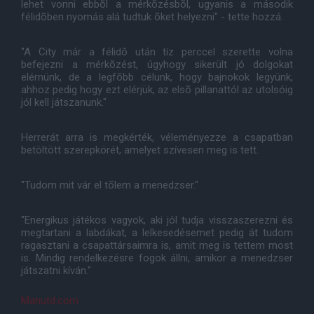
lehet vonni ebbõl a mérkõzésbõl, ugyanis a második
félidõben nyomás alá tudtuk õket helyezni" - tette hozzá.
"A City már a félidõ után tíz perccel szerette volna
befejezni a mérkõzést, úgyhogy sikerült jó dolgokat
elérnünk, de a legfõbb célunk, hogy bajnokok legyünk,
ahhoz pedig hogy ezt elérjük, az elsõ pillanattól az utolsóig
jól kell játszanunk."
Herrerát arra is megkérték, véleményezze a csapatban
betöltött szerepkörét, amelyet szívesen meg is tett.
"Tudom mit vár el tõlem a menedzser."
"Energikus játékos vagyok, aki jól tudja visszaszerezni és
megtartani a labdákat, a lelkesedésemet pedig át tudom
ragasztani a csapattársaimra is, amit meg is tettem most
is. Mindig rendelkezésre fogok állni, amikor a menedzser
játszatni kíván."
Manutd.com