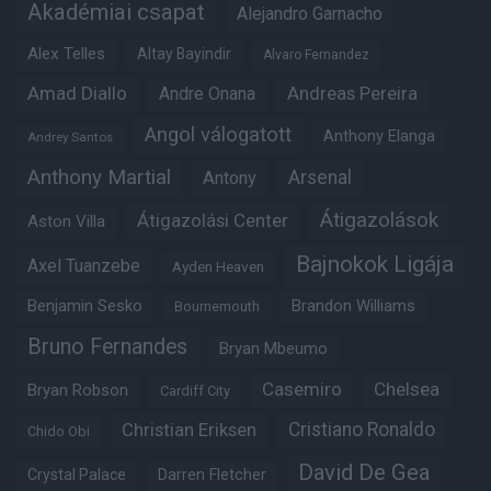
Akadémiai csapat
Alejandro Garnacho
Alex Telles
Altay Bayindir
Alvaro Fernandez
Amad Diallo
Andre Onana
Andreas Pereira
Angol válogatott
Anthony Elanga
Andrey Santos
Anthony Martial
Arsenal
Antony
Átigazolások
Átigazolási Center
Aston Villa
Bajnokok Ligája
Axel Tuanzebe
Ayden Heaven
Benjamin Sesko
Brandon Williams
Bournemouth
Bruno Fernandes
Bryan Mbeumo
Casemiro
Chelsea
Bryan Robson
Cardiff City
Christian Eriksen
Cristiano Ronaldo
Chido Obi
David De Gea
Crystal Palace
Darren Fletcher