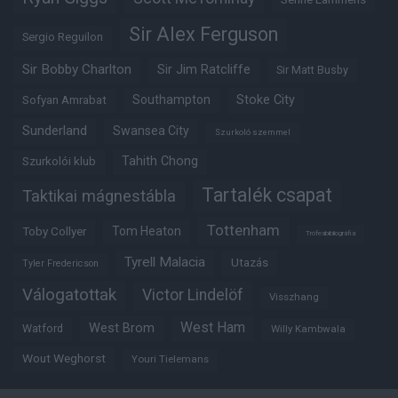
Sir Alex Ferguson
Sergio Reguilon
Sir Bobby Charlton
Sir Jim Ratcliffe
Sir Matt Busby
Southampton
Stoke City
Sofyan Amrabat
Sunderland
Swansea City
Szurkoló szemmel
Tahith Chong
Szurkolói klub
Tartalék csapat
Taktikai mágnestábla
Tottenham
Tom Heaton
Toby Collyer
Trófeabibliográfia
Tyrell Malacia
Utazás
Tyler Fredericson
Válogatottak
Victor Lindelöf
Visszhang
West Ham
West Brom
Watford
Willy Kambwala
Wout Weghorst
Youri Tielemans