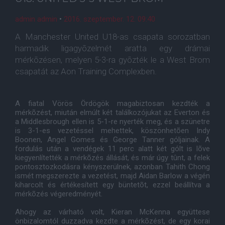
admin admin
•
2016. szeptember. 12. 09:40
A Manchester United U18-as csapata sorozatban
harmadik ligagyõzelmét aratta egy drámai
mérkõzésen, melyen 5-3-ra gyõzték le a West Brom
csapatát az Aon Training Complexben.
A fiatal Vörös Ördögök magabiztosan kezdték a
mérkõzést, miután elmúlt két találkozójukat az Everton és
a Middlesbrough ellen is 5-1-re nyerték meg, és a szünetre
is 3-1-es vezetéssel mehettek, köszönhetõen Indy
Boonen, Angel Gomes és George Tanner góljainak. A
fordulás után a vendégek 11 perc alatt két gólt is lõve
kiegyenlítették a mérkõzés állását, és már úgy tûnt, a felek
pontosztozkodásra kényszerülnek, azonban Tahith Chong
ismét megszerezte a vezetést, majd Aidan Barlow a végén
kiharcolt és értékesített egy büntetõt, ezzel beállítva a
mérkõzés végeredményét.
Ahogy az várható volt, Kieran McKenna együttese
önbizalomtól duzzadva kezdte a mérkõzést, de egy korai