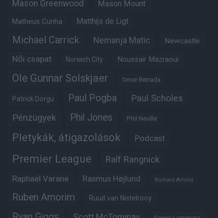
Mason Greenwood
Mason Mount
Matheus Cunha
Matthijs de Ligt
Michael Carrick
Nemanja Matic
Newcastle
Női csapat
Noussair Mazraoui
Norwich City
Ole Gunnar Solskjaer
Omar Berrada
Paul Pogba
Paul Scholes
Patrick Dorgu
Phil Jones
Pénzügyek
Phil Neville
Pletykák, átigazolások
Podcast
Premier League
Ralf Rangnick
Raphaël Varane
Rasmus Højlund
Richard Arnold
Ruben Amorim
Ruud van Nistelrooy
Ryan Giggs
Scott McTominay
Senne Lammens