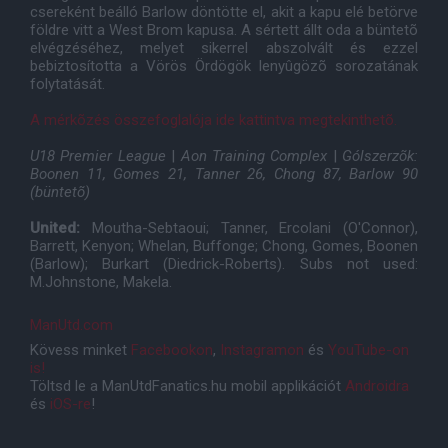
csereként beálló Barlow döntötte el, akit a kapu elé betörve
földre vitt a West Brom kapusa. A sértett állt oda a büntetõ
elvégzéséhez, melyet sikerrel abszolvált és ezzel
bebiztosította a Vörös Ördögök lenyûgözõ sorozatának
folytatását.
A mérkõzés összefoglalója ide kattintva megtekinthetõ.
U18 Premier League
|
Aon Training Complex
|
Gólszerzõk:
Boonen 11, Gomes 21, Tanner 26, Chong 87, Barlow 90
(büntetõ)
United:
Moutha-Sebtaoui; Tanner, Ercolani (O'Connor),
Barrett, Kenyon; Whelan, Buffonge; Chong, Gomes, Boonen
(Barlow); Burkart (Diedrick-Roberts). Subs not used:
M.Johnstone, Makela.
ManUtd.com
Kövess minket
Facebookon
,
Instagramon
és
YouTube-on
is!
Töltsd le a ManUtdFanatics.hu mobil applikációt
Androidra
és
iOS-re
!