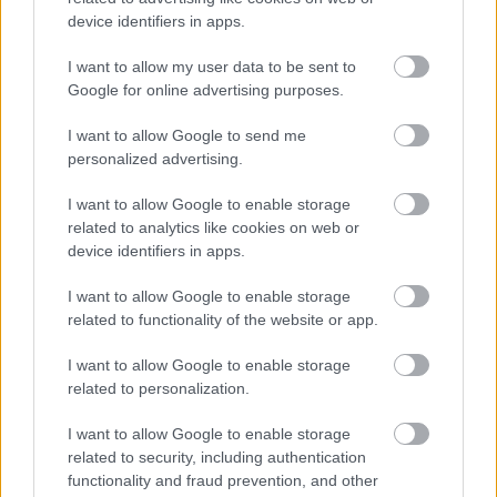
device identifiers in apps.
AC Milan
vs
Manchester United
2026-08-15 18:00
I want to allow my user data to be sent to
ELŐZŐ MÉRKŐZÉSEK
Google for online advertising purposes.
I want to allow Google to send me
Támogatás
personalized advertising.
I want to allow Google to enable storage
related to analytics like cookies on web or
Támogasd adományoddal
device identifiers in apps.
a ManUtdFanatics.hu működését!
I want to allow Google to enable storage
related to functionality of the website or app.
I want to allow Google to enable storage
related to personalization.
Kapcsolódó hírek
I want to allow Google to enable storage
related to security, including authentication
functionality and fraud prevention, and other
AKADÉMIAI CSAPAT