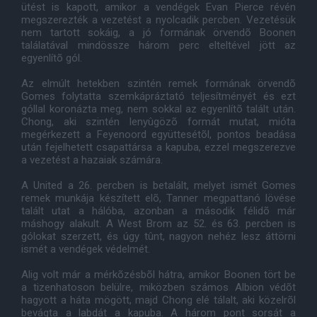
ütést is kapott, amikor a vendégek Evan Pierce révén
megszerezték a vezetést a nyolcadik percben. Vezetésük
nem tartott sokáig, a jó formának örvendõ Boonen
találatával mindössze három perc elteltével jött az
egyenlítõ gól.
Az elmúlt hetekben szintén remek formának örvendõ
Gomes folytatta szemkápráztató teljesítményét és ezt
góllal koronázta meg, nem sokkal az egyenlítõ talált után.
Chong, aki szintén lenyûgözõ formát mutat, mióta
megérkezett a Feyenoord együttesétõl, pontos beadása
után fejelhetett csapattársa a kapuba, ezzel megszerezve
a vezetést a hazaiak számára.
A United a 26. percben is betalált, melyet ismét Gomes
remek munkája készített elõ, Tanner megpattanó lövése
talált utat a hálóba, azonban a második félidõ már
máshogy alakult. A West Brom az 52. és 63. percben is
gólokat szerzett, és úgy tûnt, nagyon nehéz lesz áttörni
ismét a vendégek védelmét.
Alig volt már a mérkõzésbõl hátra, amikor Boonen tört be
a tizenhatoson belülre, miközben számos Albion védõt
hagyott a háta mögött, majd Chong elé tálalt, aki közelrõl
bevágta a labdát a kapuba. A három pont sorsát a