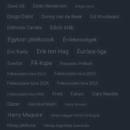
Dean Henderson
David Gill
Diego Leon
Diogo Dalot
Donny van de Beek
Ed Woodward
Edinson Cavani
Edzői stáb
Egykori játékosok
Érdekességek
Erik ten Hag
Európa-liga
Eric Bailly
FA-kupa
Everton
Facundo Pellistri
Felkészülési túra 2022
Felkészülési túra 2023
Felkészülési túra 2024
Felkészülési túra 2025
Fred
Gary Neville
Fulham
Felkészülési túra 2026
Glazer
Hannibal Mejbri
Harry Amass
Harry Maguire
Híres magyar Vörös Ördögök
Hónap játékosa
Hónap legjobbja szavazás