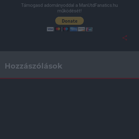
Támogasd adományoddal a ManUtdFanatics.hu
működését!
Hozzászólások