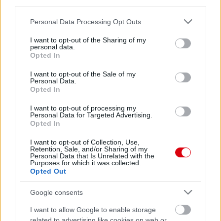
third parties.
Please note that this website/app uses one or more Google
Personal Data Processing Opt Outs
services and may gather and store information including but
not limited to your visit or usage behaviour. You may click to
I want to opt-out of the Sharing of my
personal data.
grant or deny consent to Google and its third-party tags to
Opted In
use your data for below specified purposes in below Google
Meccs Center
consent section.
I want to opt-out of the Sale of my
Personal Data.
Opted In
Paris Saint-Germain
vs
I want to opt-out of processing my
Personal Data for Targeted Advertising.
Opted In
Manchester United
I want to opt-out of Collection, Use,
Felkészülési szezon 4. mérkőzés
Retention, Sale, and/or Sharing of my
Nya Ullevi, Göteborg
Personal Data that Is Unrelated with the
Purposes for which it was collected.
2026-08-08 17:00
Opted Out
1 nap 21 óra 48 perc 31 másodperc
Google consents
I want to allow Google to enable storage
Leeds United
vs
Manchester United
2026-08-12 20:30
related to advertising like cookies on web or