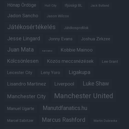
Hónap Ördöge
Ifjúsági BL
Hull City
Jack Butland
Jadon Sancho
Jason Wilcox
Játékosértékelés
Játékosprofilok
Jesse Lingard
Jonny Evans
Joshua Zirkzee
Juan Mata
Kobbie Mainoo
Karl Darlow
Kölcsönlesen
Közös meccsnézések
Lee Grant
Ligakupa
Leny Yoro
Leicester City
Luke Shaw
Lisandro Martinez
Liverpool
Manchester United
Manchester City
Manutdfanatics.hu
Manuel Ugarte
Marcus Rashford
Marcel Sabitzer
Martin Dubravka