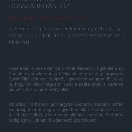
HOSSZABBÍTÁSHOZ
Nyitray András
•
2011. február. 14. 11:06
A városi derbin csak a cserék kenyere jutott a bolgár
számára, ám a klub most új szerzõdéssel enyhítené
fájdalmát.
Keserédes sikeren van túl Dimitar Berbatov. Ügynöke Emil
Dantchev pénteken utazott Manchesterbe, hogy tárgyaljon
David Gillel védence jövõjérõl, ugyanezen a napon dõlt el az
is, hogy Sir Alex Ferguson csak a padra ülteti a parádés
idényt futó támadót a City ellen.
Az eddig 19 bajnoki gólt jegyzõ Berbatov sorsáról aztán
vasárnap kezdte meg az egyeztetéseket Dantchev és Gill.
A cél egyértelmû, a klub hosszabbítani szeretne, Berbatov
pedig egy új, jobban jövedelmezõ szerzõdést.