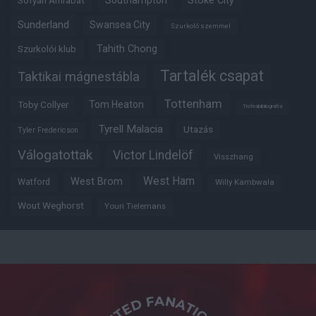
Southampton
Stoke City
Sofyan Amrabat
Sunderland
Swansea City
Szurkoló szemmel
Tahith Chong
Szurkolói klub
Tartalék csapat
Taktikai mágnestábla
Tottenham
Tom Heaton
Toby Collyer
Trófeabibliográfia
Tyrell Malacia
Utazás
Tyler Fredericson
Válogatottak
Victor Lindelöf
Visszhang
West Ham
West Brom
Watford
Willy Kambwala
Wout Weghorst
Youri Tielemans