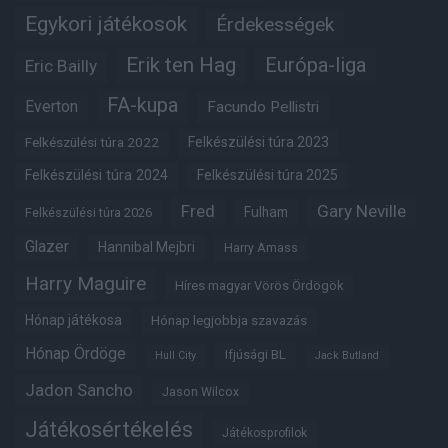
Egykori játékosok
Érdekességek
Erik ten Hag
Európa-liga
Eric Bailly
FA-kupa
Everton
Facundo Pellistri
Felkészülési túra 2022
Felkészülési túra 2023
Felkészülési túra 2024
Felkészülési túra 2025
Fred
Gary Neville
Fulham
Felkészülési túra 2026
Glazer
Hannibal Mejbri
Harry Amass
Harry Maguire
Híres magyar Vörös Ördögök
Hónap játékosa
Hónap legjobbja szavazás
Hónap Ördöge
Ifjúsági BL
Hull City
Jack Butland
Jadon Sancho
Jason Wilcox
Játékosértékelés
Játékosprofilok