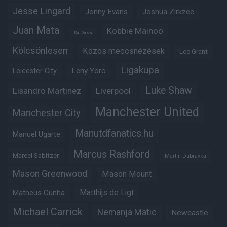
Jesse Lingard
Jonny Evans
Joshua Zirkzee
Juan Mata
Kobbie Mainoo
Karl Darlow
Kölcsönlesen
Közös meccsnézések
Lee Grant
Ligakupa
Leny Yoro
Leicester City
Luke Shaw
Lisandro Martinez
Liverpool
Manchester United
Manchester City
Manutdfanatics.hu
Manuel Ugarte
Marcus Rashford
Marcel Sabitzer
Martin Dubravka
Mason Greenwood
Mason Mount
Matheus Cunha
Matthijs de Ligt
Michael Carrick
Nemanja Matic
Newcastle