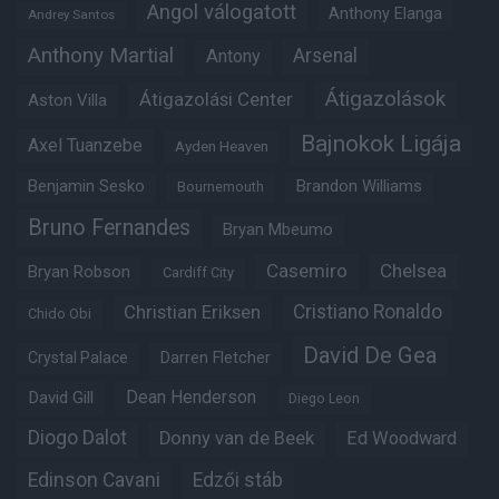
Angol válogatott
Anthony Elanga
Andrey Santos
Anthony Martial
Arsenal
Antony
Átigazolások
Átigazolási Center
Aston Villa
Bajnokok Ligája
Axel Tuanzebe
Ayden Heaven
Benjamin Sesko
Brandon Williams
Bournemouth
Bruno Fernandes
Bryan Mbeumo
Casemiro
Chelsea
Bryan Robson
Cardiff City
Christian Eriksen
Cristiano Ronaldo
Chido Obi
David De Gea
Crystal Palace
Darren Fletcher
Dean Henderson
David Gill
Diego Leon
Diogo Dalot
Donny van de Beek
Ed Woodward
Edinson Cavani
Edzői stáb