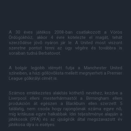
A 30 éves játékos 2008-ban csatlakozott a Vörös
Ördögökhöz, akkor 4 évre kötelezte el magát, tehát
szerzõdése jövõ nyáron jár le. A United most viszont
szeretne pontot tenni az ügy végére és továbbra is
soraiban tudná Berbatovot.
A bolgár legjobb idényét futja a Manchester United
színeiben, a házi góllövõlista mellett megnyerheti a Premier
League gólkirályi címét is.
Számos emlékezetes alakítás köthetõ nevéhez, kezdve a
Liverpool elleni mesterhármastól a Birmingham elleni
produkción át egészen a Blackburn ellen szerzett 5
találatig, nem csoda hogy rajongóinak száma egyre nõ,
míg kritikusai egyre halkabbak. Idei teljesítménye alapján a
játékosok (PFA) és az újságírók által megszavazott év
játékosa díjra is esélyes.