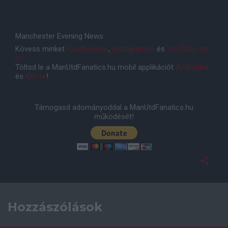
Manchester Evening News
Kövess minket
Facebookon
,
Instagramon
és
YouTube-on
is!
Töltsd le a ManUtdFanatics.hu mobil applikációt
Androidra
és
iOS-re
!
Támogasd adományoddal a ManUtdFanatics.hu
működését!
Hozzászólások