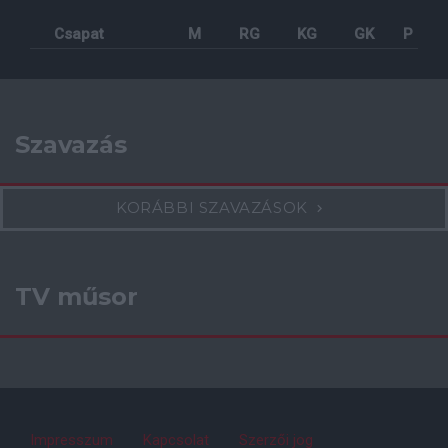
Csapat
M
RG
KG
GK
P
Szavazás
KORÁBBI SZAVAZÁSOK
TV műsor
Impresszum
Kapcsolat
Szerzői jog