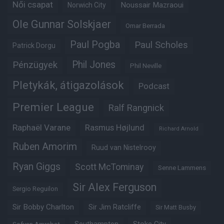
Női csapat
Noussair Mazraoui
Norwich City
Ole Gunnar Solskjaer
Omar Berrada
Paul Pogba
Paul Scholes
Patrick Dorgu
Phil Jones
Pénzügyek
Phil Neville
Pletykák, átigazolások
Podcast
Premier League
Ralf Rangnick
Raphaël Varane
Rasmus Højlund
Richard Arnold
Ruben Amorim
Ruud van Nistelrooy
Ryan Giggs
Scott McTominay
Senne Lammens
Sir Alex Ferguson
Sergio Reguilon
Sir Bobby Charlton
Sir Jim Ratcliffe
Sir Matt Busby