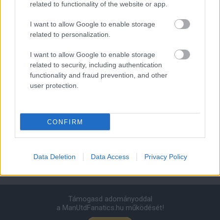
Manchester United
related to functionality of the website or app.
Felkészülési szezon 4. mérkőzés
I want to allow Google to enable storage
Nya Ullevi, Göteborg
related to personalization.
2026-08-08 17:00
I want to allow Google to enable storage
1 nap 11 óra 29 perc 5 másodperc
related to security, including authentication
functionality and fraud prevention, and other
user protection.
Leeds United
vs
Manchester United
2026-08-12 20:30
AC Milan
vs
Manchester United
2026-08-15 18:00
CONFIRM
ELŐZŐ MÉRKŐZÉSEK
Data Deletion
Data Access
Privacy Policy
Támogatás
Támogasd adományoddal
a ManUtdFanatics.hu működését!