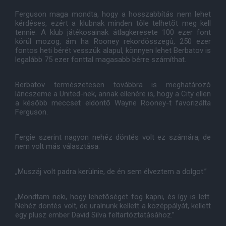
Ferguson maga mondta, hogy a hosszabbítás nem lehet
kérdéses, ezért a klubnak minden tõle telhetõt meg kell
tennie. A klub játékosainak átlagkeresete 100 ezer font
körül mozog, ám ha Rooney rekordösszegû, 250 ezer
fontos heti bérét vesszük alapul, könnyen lehet Berbatov is
legalább 75 ezer fonttal magasabb bérre számíthat.
Berbatov természetesen továbbra is meghatározó
láncszeme a United-nek, annak ellenére is, hogy a City ellen
a késõbb meccset eldöntõ Wayne Rooney-t favorizálta
Ferguson.
Fergie szerint nagyon nehéz döntés volt ez számára, de
nem volt más választása:
„Muszáj volt padra kerülnie, de én sem élveztem a dolgot.”
„Mondtam neki, hogy lehetõséget fog kapni, és így is lett.
Nehéz döntés volt, de uralnunk kellett a középpályát, kellett
egy plusz ember David Silva feltartóztatásához.”