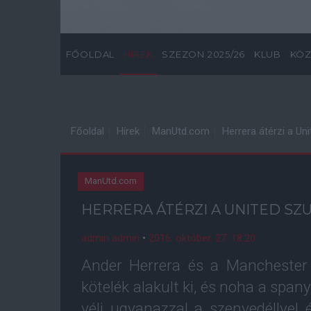
FŐOLDAL
HÍREK
SZEZON 2025/26
KLUB
KÖZ
Főoldal
Hírek
ManUtd.com
Herrera átérzi a Un
ManUtd.com
HERRERA ÁTÉRZI A UNITED S
admin admin
•
2016. október. 27. 18:20
Ander Herrera és a Manchester 
kötelék alakult ki, és noha a span
véli ugyanazzal a szenvedéllyel és