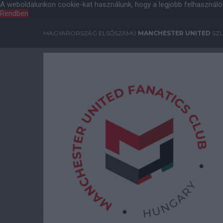
A weboldalunkon cookie-kat használunk, hogy a legjobb felhasználó
Rendben
MAGYARORSZÁG ELSŐSZÁMÚ
MANCHESTER UNITED
SZU