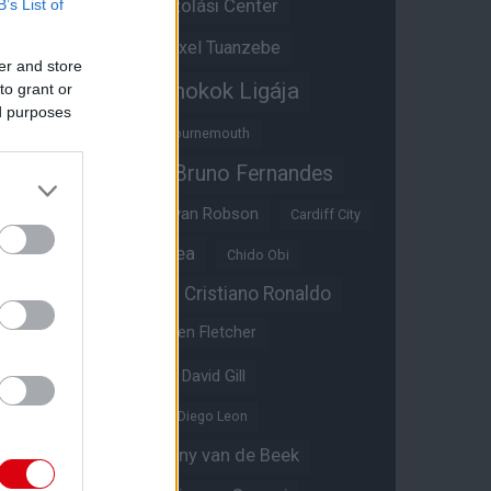
Átigazolási Center
B’s List of
Aston Villa
Átigazolások
Axel Tuanzebe
er and store
Bajnokok Ligája
to grant or
Ayden Heaven
ed purposes
Benjamin Sesko
Bournemouth
Bruno Fernandes
Brandon Williams
Bryan Mbeumo
Bryan Robson
Cardiff City
Casemiro
Chelsea
Chido Obi
Christian Eriksen
Cristiano Ronaldo
Crystal Palace
Darren Fletcher
David De Gea
David Gill
Dean Henderson
Diego Leon
Diogo Dalot
Donny van de Beek