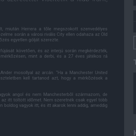
lt, miután Herrera a tõle megszokott szenvedélyes
zelme során a városi rivális City ellen odahaza az Old
õzés egyetlen gólját szerezte.
fújását követõen, és az interjú során megkérdezték,
n mérkõzésen, mint a derbi, és a 27 éves játékos rá
 Ander mosollyal az arcán. "Ha a Manchester United
iszteletben kell tartanod azt, hogy a mérkõzések a
agyok angol és nem Manchesterbõl származom, de
az itt töltött idõmet. Nem szeretnék csak egyel több
 boldog vagyok itt, és itt akarok lenni addig, ameddig