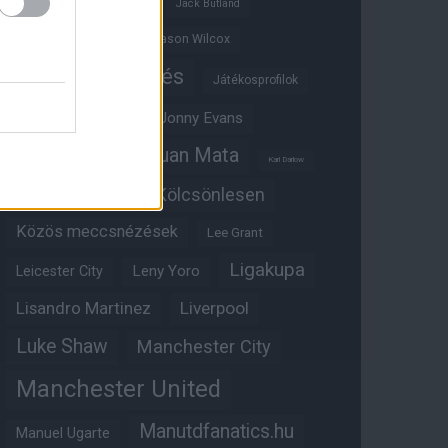
Ifjúsági BL
Hull City
Jack Butland
Jadon Sancho
Jason Wilcox
Játékosértékelés
Játékosprofilok
Jesse Lingard
Jonny Evans
Juan Mata
Joshua Zirkzee
Karl Darlow
Kölcsönlesen
Kobbie Mainoo
Közös meccsnézések
Lee Grant
Ligakupa
Leny Yoro
Leicester City
Lisandro Martinez
Liverpool
Luke Shaw
Manchester City
Manchester United
Manutdfanatics.hu
Manuel Ugarte