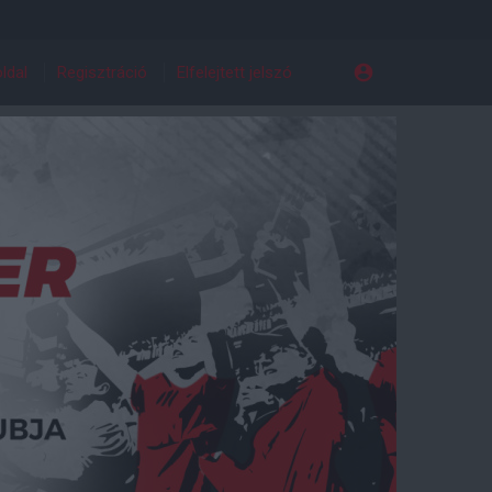
ldal
Regisztráció
Elfelejtett jelszó