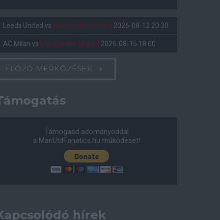
Leeds United
vs
Manchester United
2026-08-12 20:30
AC Milan
vs
Manchester United
2026-08-15 18:00
ELŐZŐ MÉRKŐZÉSEK
Támogatás
Támogasd adományoddal
a ManUtdFanatics.hu működését!
Kapcsolódó hírek