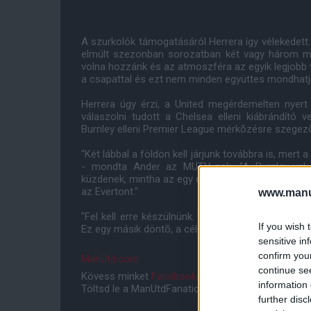
A szurkolók támogatásáról Herrera így vélekedett:
elmúlt szezonban sorozatban két vagy három mér
volna hozzánk és az atmoszféra az egyik legjobb v
a csapattal és ezt nem minden együttes mondhatja
Herrera úgy érzi, a United megérdemelten nyert 
válaszolni tudott a Chelsea elleni kiábrándító
Burnley elleni Premier League mérkõzésre szegezõ
"Két lábbal a földön kell járjunk továbbra is, mer
- mondta Ander az MUTV-nek. "A Burnley-vel 
küzdenek, mintha az egy döntõ lenne, ahogy azt az
az Evertont."
www.manut
"Fel kell erre készülnünk. Kiélvezhetjük a gyõzel
If you wish 
Ez egy másik döntõ, a célunk a bajnokság eleje és
sensitive in
confirm you
ManUtd.com
continue se
Kövess minket
Facebookon
,
Instagramon
és
YouT
information 
Töltsd le a ManUtdFanatics.hu mobil applikációt
An
further disc