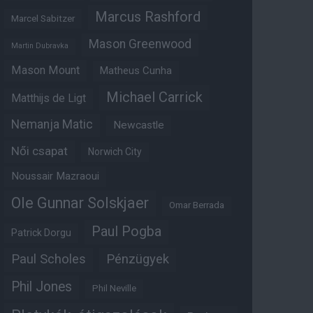
Marcus Rashford
Marcel Sabitzer
Mason Greenwood
Martin Dubravka
Mason Mount
Matheus Cunha
Michael Carrick
Matthijs de Ligt
Nemanja Matic
Newcastle
Női csapat
Norwich City
Noussair Mazraoui
Ole Gunnar Solskjaer
Omar Berrada
Paul Pogba
Patrick Dorgu
Paul Scholes
Pénzügyek
Phil Jones
Phil Neville