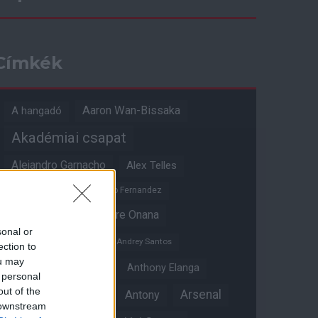
Címkék
Aaron Wan-Bissaka
A hangadó
Akadémiai csapat
Alejandro Garnacho
Alex Telles
Altay Bayindir
Alvaro Fernandez
Amad Diallo
Andre Onana
sonal or
Andreas Pereira
Andrey Santos
ection to
ou may
Angol válogatott
Anthony Elanga
 personal
out of the
Anthony Martial
Arsenal
Antony
 downstream