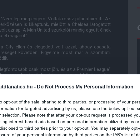
 "Nem lep meg engem. Voltak rossz pillanataim itt. Az
kõzésen is kikaptunk, mielõtt a Chelsea látogatott
olt aznap. A Man United szurkolói mindig együtt élnek
 el magáról."
a City ellen és elégedett volt azzal, ahogy csapata
 vereséget követõen. Figyelme most már a szombati,
dik.
t a legfontosabb csak most jön, és az a Premier League"
kell szembenéznünk, akik minden mérkõzésen úgy
 Everton ellen is láthattuk. Nem olyan könnyû legyõzni
dfanatics.hu -
Do Not Process My Personal Information
met, de csütörtökön már nem erre kell koncentrálnunk.
to opt-out of the sale, sharing to third parties, or processing of your per
 gyõzni szeretnénk."
formation for targeted advertising by us, please use the below opt-out s
r selection. Please note that after your opt-out request is processed y
eing interest-based ads based on personal information utilized by us or
ube-on is!
disclosed to third parties prior to your opt-out. You may separately opt-
droidra
és
iOS-re
!
losure of your personal information by third parties on the IAB’s list of