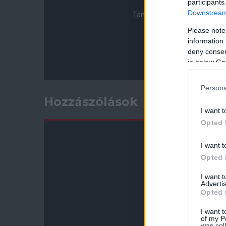
participants
Downstream 
Támogasd adományoddal a 
Please note
information 
deny consent
in below Go
Persona
Hozzászólások
I want t
Opted 
I want t
Opted 
I want 
Advertis
Opted 
I want t
of my P
was col