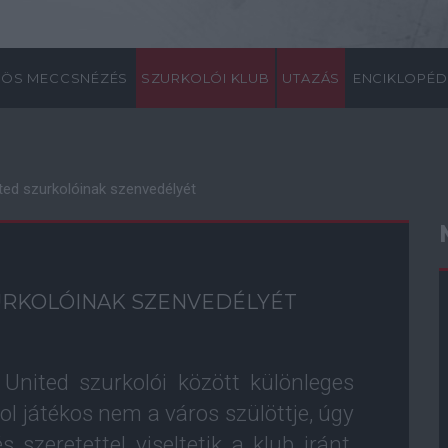
ÖS MECCSNÉZÉS
SZURKOLÓI KLUB
UTAZÁS
ENCIKLOPÉD
ited szurkolóinak szenvedélyét
ZURKOLÓINAK SZENVEDÉLYÉT
United szurkolói között különleges
yol játékos nem a város szülöttje, úgy
 szeretettel viseltetik a klub iránt,