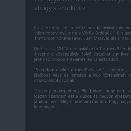
ahogy a szurkolók.
Ez a szerda esti mérkõzésen is nyilvánvaló vo
teljesítményt nyújtotta a Vörös Ördögök 1-0-s gyõ
Traffordon honfitársával, Juan Matával, aki a mérk
Herrera az MUTV-nek nyilatkozott a mérkõzés le
élvezi-e a középpályán folyó csatákat egy ilye
jellemzõ módon érzelemteljes választ adott.
"Szeretem ezeket a mérkõzéseket" - ismerte el
játékosa vagy és ismered a klub történelmét, t
szurkolókról szólnak."
"Ezt úgy érzem, ahogy õk. Tudom, hogy nem v
igazán szeretem ezt a klubot, és nagyon élvezem 
játékos lenni. Meg szeretném mutatni, hogy nagyon
lehetséges."