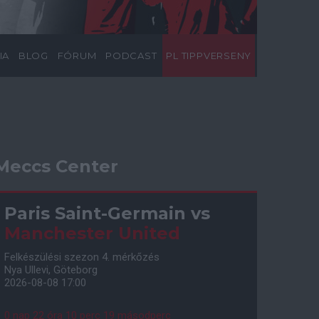
IA
BLOG
FÓRUM
PODCAST
PL TIPPVERSENY
Meccs Center
Paris Saint-Germain
vs
Manchester United
Felkészülési szezon 4. mérkőzés
Nya Ullevi, Göteborg
2026-08-08 17:00
0 nap 22 óra 10 perc 18 másodperc