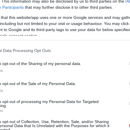
. This information may also be disclosed by us to third parties on the
IA
Participants
that may further disclose it to other third parties.
ManUtdFanatics.hu működését!
 that this website/app uses one or more Google services and may gath
including but not limited to your visit or usage behaviour. You may click 
 to Google and its third-party tags to use your data for below specifi
ogle consent section.
l Data Processing Opt Outs
o opt-out of the Sharing of my personal data.
In
o opt-out of the Sale of my Personal Data.
In
to opt-out of processing my Personal Data for Targeted
ing.
In
o opt-out of Collection, Use, Retention, Sale, and/or Sharing
ersonal Data that Is Unrelated with the Purposes for which it
lected.