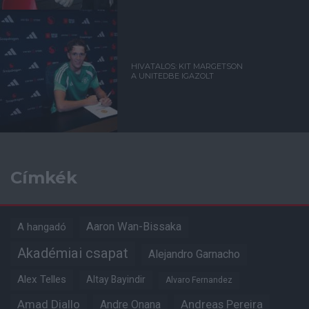
HIVATALOS: KIT MARGETSON
A UNITEDBE IGAZOLT
Címkék
Aaron Wan-Bissaka
A hangadó
Akadémiai csapat
Alejandro Garnacho
Alex Telles
Altay Bayindir
Alvaro Fernandez
Amad Diallo
Andre Onana
Andreas Pereira