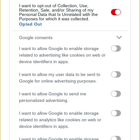
I want to opt-out of Collection, Use,
Retention, Sale, and/or Sharing of my
Personal Data that Is Unrelated with the
Purposes for which it was collected.
Meccs Center
Opted Out
Google consents
Paris Saint-Germain
vs
I want to allow Google to enable storage
related to advertising like cookies on web or
Manchester United
device identifiers in apps.
Felkészülési szezon 4. mérkőzés
I want to allow my user data to be sent to
Nya Ullevi, Göteborg
2026-08-08 17:00
Google for online advertising purposes.
I want to allow Google to send me
personalized advertising.
Leeds United
vs
Manchester United
2026-08-12 20:30
I want to allow Google to enable storage
AC Milan
vs
Manchester United
2026-08-15 18:00
related to analytics like cookies on web or
device identifiers in apps.
ELŐZŐ MÉRKŐZÉSEK
I want to allow Google to enable storage