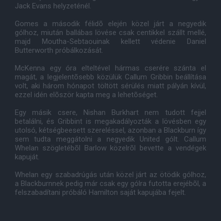
Jack Evans helyzeténél.
Gomes a második félidõ elején közel járt a negyedik
gólhoz, miután ballábas lövése csak centikkel szállt mellé,
majd Moutha-Sebtaouinak kellett védenie Daniel
Butterworth próbálkozását.
McKenna egy óra elteltével hármas cserére szánta el
magát, a legjelentõsebb közülük Callum Gribbin beállítása
volt, aki három hónapot töltött sérülés miatt pályán kívül,
ezzel idén elõször kapta meg a lehetõséget.
Egy másik csere, Nishan Burkhart nem tudott fejjel
betalálni, és Gribbint is megakadályozták a lövésben egy
utolsó, kétségbeesett szereléssel, azonban a Blackburn így
sem tudta meggátolni a negyedik United gólt. Callum
Whelan szögletébõl Barlow közelrõl bevette a vendégek
kapuját.
Whelan egy szabadrúgás után közel járt az ötödik gólhoz,
a Blackburnnek pedig már csak egy gólra futotta erejébõl, a
felszabadítani próbáló Hamilton saját kapujába fejelt.