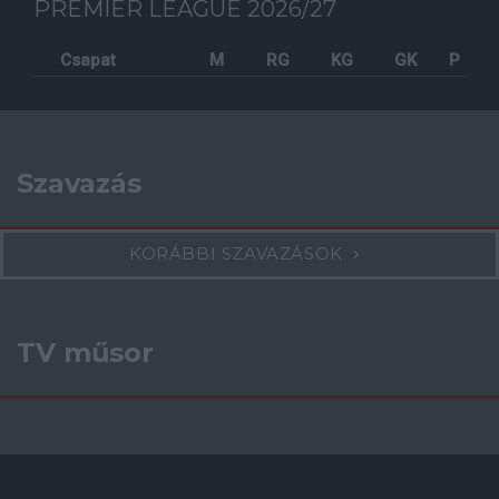
PREMIER LEAGUE 2026/27
Csapat
M
RG
KG
GK
P
Szavazás
KORÁBBI SZAVAZÁSOK
TV műsor