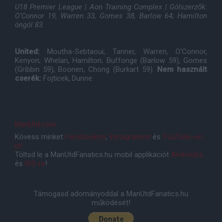
U18 Premier League | Aon Training Complex | Gólszerzõk:
O’Connor 19, Warren 33, Gomes 38, Barlow 64; Hamilton
öngól 83.
United:
Moutha-Sebtaoui; Tanner, Warren, O’Connor,
Kenyon; Whelan, Hamilton; Buffonge (Barlow 59), Gomes
(Gribbin 59), Boonen, Chong (Burkart 59).
Nem használt
cserék:
Fojticek, Dunne.
ManUtd.com
Kövess minket
Facebookon
,
Instagramon
és
YouTube-on
is!
Töltsd le a ManUtdFanatics.hu mobil applikációt
Androidra
és
iOS-re
!
Támogasd adományoddal a ManUtdFanatics.hu
működését!