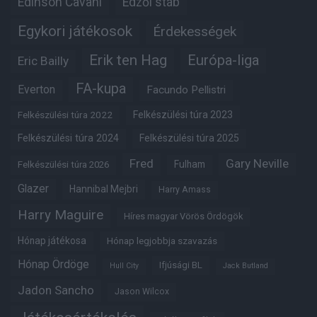
Edinson Cavani
Edzői stáb
Egykori játékosok
Érdekességek
Erik ten Hag
Európa-liga
Eric Bailly
FA-kupa
Everton
Facundo Pellistri
Felkészülési túra 2022
Felkészülési túra 2023
Felkészülési túra 2024
Felkészülési túra 2025
Fred
Gary Neville
Fulham
Felkészülési túra 2026
Glazer
Hannibal Mejbri
Harry Amass
Harry Maguire
Híres magyar Vörös Ördögök
Hónap játékosa
Hónap legjobbja szavazás
Hónap Ördöge
Ifjúsági BL
Hull City
Jack Butland
Jadon Sancho
Jason Wilcox