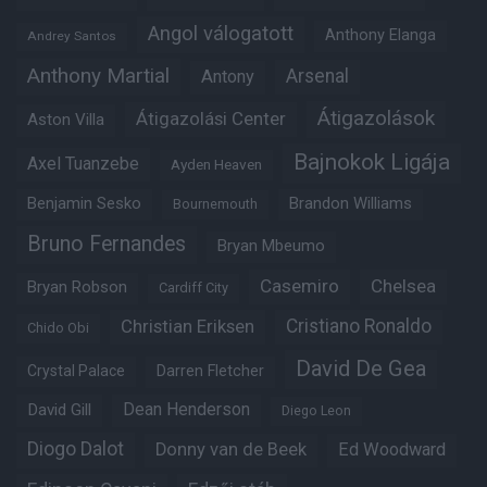
Angol válogatott
Anthony Elanga
Andrey Santos
Anthony Martial
Arsenal
Antony
Átigazolások
Átigazolási Center
Aston Villa
Bajnokok Ligája
Axel Tuanzebe
Ayden Heaven
Benjamin Sesko
Brandon Williams
Bournemouth
Bruno Fernandes
Bryan Mbeumo
Casemiro
Chelsea
Bryan Robson
Cardiff City
Christian Eriksen
Cristiano Ronaldo
Chido Obi
David De Gea
Crystal Palace
Darren Fletcher
Dean Henderson
David Gill
Diego Leon
Diogo Dalot
Donny van de Beek
Ed Woodward