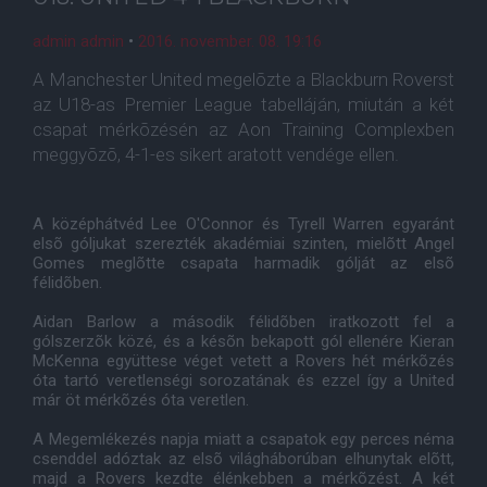
admin admin
•
2016. november. 08. 19:16
A Manchester United megelõzte a Blackburn Roverst
az U18-as Premier League tabelláján, miután a két
csapat mérkõzésén az Aon Training Complexben
meggyõzõ, 4-1-es sikert aratott vendége ellen.
A középhátvéd Lee O'Connor és Tyrell Warren egyaránt
elsõ góljukat szerezték akadémiai szinten, mielõtt Angel
Gomes meglõtte csapata harmadik gólját az elsõ
félidõben.
Aidan Barlow a második félidõben iratkozott fel a
gólszerzõk közé, és a késõn bekapott gól ellenére Kieran
McKenna együttese véget vetett a Rovers hét mérkõzés
óta tartó veretlenségi sorozatának és ezzel így a United
már öt mérkõzés óta veretlen.
A Megemlékezés napja miatt a csapatok egy perces néma
csenddel adóztak az elsõ világháborúban elhunytak elõtt,
majd a Rovers kezdte élénkebben a mérkõzést. A két