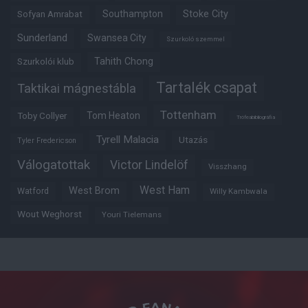
Southampton
Stoke City
Sofyan Amrabat
Sunderland
Swansea City
Szurkoló szemmel
Tahith Chong
Szurkolói klub
Tartalék csapat
Taktikai mágnestábla
Tottenham
Tom Heaton
Toby Collyer
Trófeabibliográfia
Tyrell Malacia
Utazás
Tyler Fredericson
Válogatottak
Victor Lindelöf
Visszhang
West Ham
West Brom
Watford
Willy Kambwala
Wout Weghorst
Youri Tielemans