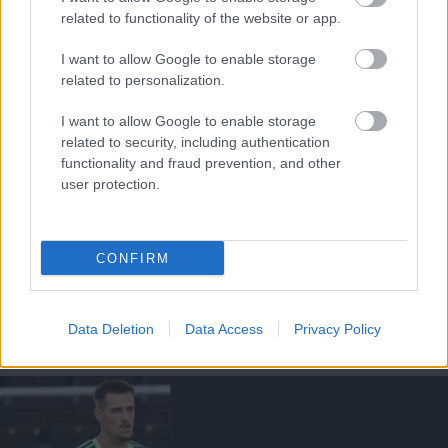
related to functionality of the website or app.
Támogatás
I want to allow Google to enable storage
related to personalization.
Támogasd adományoddal
I want to allow Google to enable storage
a ManUtdFanatics.hu működését!
related to security, including authentication
functionality and fraud prevention, and other
user protection.
CONFIRM
Kapcsolódó hírek
Data Deletion
Data Access
Privacy Policy
AKADÉMIAI CSAPAT