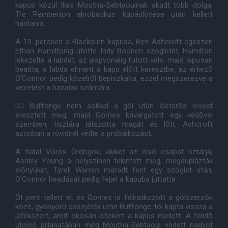
kapus közül Ilias Moutha-Sebtaouinak akadt több dolga,
Tre Pemberton akrobatikus kapáslövése után kellett
hárítania.
A 19. percben a Blackburn kapusa, Ben Ashcroft egészen
Ethan Hamiltonig ütötte Indy Boonen szögletét, Hamilton
lekezelte a labdát, az alapvonalig futott vele, majd laposan
beadta, a labda elment a kapu elõtt keresztbe, az érkezõ
O'Connor pedig közelrõl bepiszkálta, ezzel megszerezve a
vezetést a hazaiak számára.
DJ Buffonge nem sokkal a gól után életerõs lövést
eresztett meg, majd Gomes kavargatott egy védõvel
szemben, tisztára játszotta magát és lõtt, Ashcroft
azonban a rövidnél védte a próbálkozást.
A fiatal Vörös Ördögök, akiket az elsõ csapat sztárja,
Ashley Young a helyszínen tekintett meg, megduplázták
elõnyüket, Tyrell Warren maradt fent egy szöglet után,
O'Connor beadását pedig fejjel a kapuba juttatta.
Öt perc tellett el, és Gomes is feliratkozott a gólszerzõk
közé, gyönyörû összjáték után Buffonge-tól kapta vissza a
játékszert, amit okosan eltekert a kapus mellett. A félidõ
utolsó pillanatában még Moutha-Sebtaoui védett nagyot