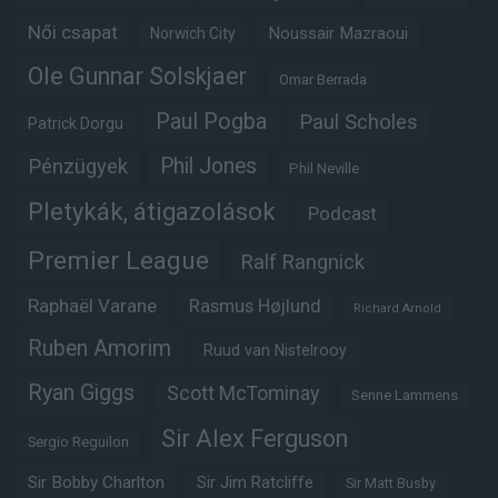
Női csapat
Noussair Mazraoui
Norwich City
Ole Gunnar Solskjaer
Omar Berrada
Paul Pogba
Paul Scholes
Patrick Dorgu
Phil Jones
Pénzügyek
Phil Neville
Pletykák, átigazolások
Podcast
Premier League
Ralf Rangnick
Raphaël Varane
Rasmus Højlund
Richard Arnold
Ruben Amorim
Ruud van Nistelrooy
Ryan Giggs
Scott McTominay
Senne Lammens
Sir Alex Ferguson
Sergio Reguilon
Sir Bobby Charlton
Sir Jim Ratcliffe
Sir Matt Busby