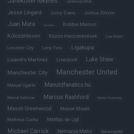
Játékosértékelés
Játékosprofilok
Jesse Lingard
Jonny Evans
Joshua Zirkzee
Juan Mata
Kobbie Mainoo
Karl Darlow
Kölcsönlesen
Közös meccsnézések
Lee Grant
Ligakupa
Leny Yoro
Leicester City
Luke Shaw
Lisandro Martinez
Liverpool
Manchester United
Manchester City
Manutdfanatics.hu
Manuel Ugarte
Marcus Rashford
Marcel Sabitzer
Martin Dubravka
Mason Greenwood
Mason Mount
Matheus Cunha
Matthijs de Ligt
Michael Carrick
Nemanja Matic
Newcastle