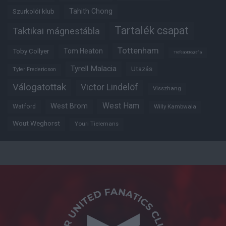
Tahith Chong
Szurkolói klub
Tartalék csapat
Taktikai mágnestábla
Tottenham
Tom Heaton
Toby Collyer
Trófeabibliográfia
Tyrell Malacia
Utazás
Tyler Fredericson
Válogatottak
Victor Lindelöf
Visszhang
West Ham
West Brom
Watford
Willy Kambwala
Wout Weghorst
Youri Tielemans