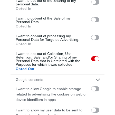
not limited to your visit or usage behaviour. You may click to
I want to opt-out of the Sharing of my
personal data.
grant or deny consent to Google and its third-party tags to
Opted In
use your data for below specified purposes in below Google
Paris Saint-Germain
vs
consent section.
I want to opt-out of the Sale of my
Personal Data.
Manchester United
Opted In
Felkészülési szezon 4. mérkőzés
I want to opt-out of processing my
Personal Data for Targeted Advertising.
Nya Ullevi, Göteborg
Opted In
2026-08-08 17:00
I want to opt-out of Collection, Use,
1 nap 7 óra 54 perc 25 másodperc
Retention, Sale, and/or Sharing of my
Personal Data that Is Unrelated with the
Purposes for which it was collected.
Opted Out
Leeds United
vs
Manchester United
2026-08-12 20:30
Google consents
AC Milan
vs
Manchester United
2026-08-15 18:00
I want to allow Google to enable storage
ELŐZŐ MÉRKŐZÉSEK
related to advertising like cookies on web or
device identifiers in apps.
Támogatás
I want to allow my user data to be sent to