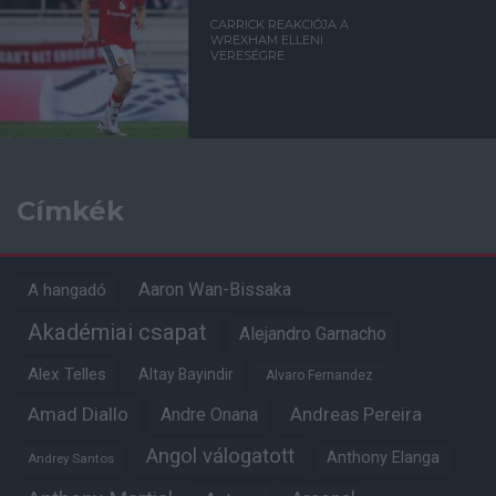
CARRICK REAKCIÓJA A
WREXHAM ELLENI
VERESÉGRE
Címkék
Aaron Wan-Bissaka
A hangadó
Akadémiai csapat
Alejandro Garnacho
Alex Telles
Altay Bayindir
Alvaro Fernandez
Amad Diallo
Andre Onana
Andreas Pereira
Angol válogatott
Anthony Elanga
Andrey Santos