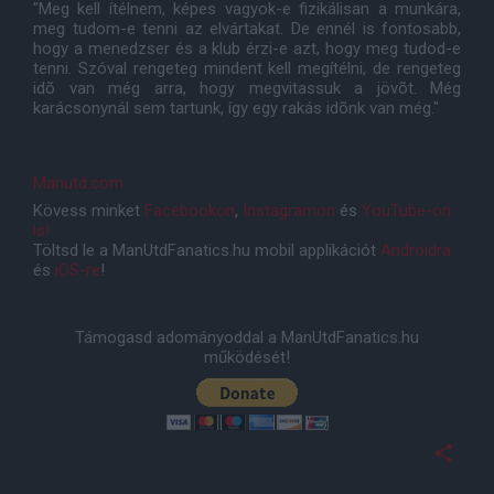
"Meg kell ítélnem, képes vagyok-e fizikálisan a munkára,
meg tudom-e tenni az elvártakat. De ennél is fontosabb,
hogy a menedzser és a klub érzi-e azt, hogy meg tudod-e
tenni. Szóval rengeteg mindent kell megítélni, de rengeteg
idõ van még arra, hogy megvitassuk a jövõt. Még
karácsonynál sem tartunk, így egy rakás idõnk van még."
Manutd.com
Kövess minket
Facebookon
,
Instagramon
és
YouTube-on
is!
Töltsd le a ManUtdFanatics.hu mobil applikációt
Androidra
és
iOS-re
!
Támogasd adományoddal a ManUtdFanatics.hu
működését!