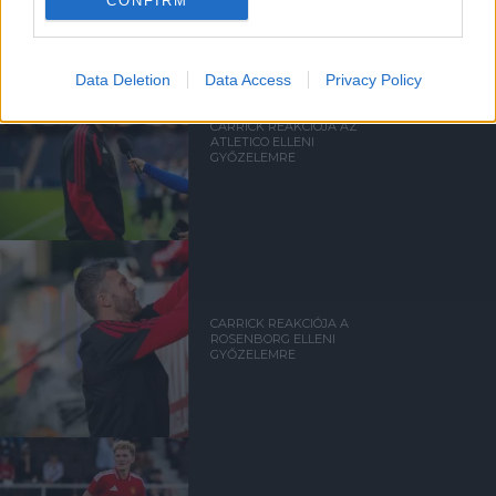
CONFIRM
Data Deletion
Data Access
Privacy Policy
CARRICK REAKCIÓJA AZ
ATLETICO ELLENI
GYŐZELEMRE
CARRICK REAKCIÓJA A
ROSENBORG ELLENI
GYŐZELEMRE