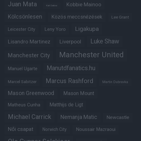
Juan Mata
Kobbie Mainoo
Karl Darlow
Kölcsönlesen
Közös meccsnézések
Lee Grant
Ligakupa
Leny Yoro
Leicester City
Luke Shaw
Lisandro Martinez
Liverpool
Manchester United
Manchester City
Manutdfanatics.hu
Manuel Ugarte
Marcus Rashford
Marcel Sabitzer
Martin Dubravka
Mason Greenwood
Mason Mount
Matheus Cunha
Matthijs de Ligt
Michael Carrick
Nemanja Matic
Newcastle
Női csapat
Noussair Mazraoui
Norwich City