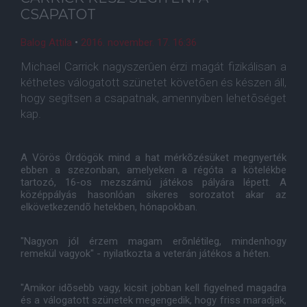
CSAPATOT
Balog Attila
•
2016. november. 17. 16:36
Michael Carrick nagyszerûen érzi magát fizikálisan a
kéthetes válogatott szünetet követõen és készen áll,
hogy segítsen a csapatnak, amennyiben lehetõséget
kap.
A Vörös Ördögök mind a hat mérkõzésüket megnyerték
ebben a szezonban, amelyeken a régóta a kötelékbe
tartozó, 16-os mezszámú játékos pályára lépett. A
középpályás hasonlóan sikeres sorozatot akar az
elkövetkezendõ hetekben, hónapokban.
"Nagyon jól érzem magam erõnlétileg, mindenhogy
remekül vagyok" - nyilatkozta a veterán játékos a héten.
"Amikor idõsebb vagy, kicsit jobban kell figyelned magadra
és a válogatott szünetek megengedik, hogy friss maradjak,