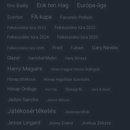
Erik ten Hag
Európa-liga
Eric Bailly
FA-kupa
Everton
Facundo Pellistri
Felkészülési túra 2022
Felkészülési túra 2023
Felkészülési túra 2024
Felkészülési túra 2025
Fred
Gary Neville
Fulham
Felkészülési túra 2026
Glazer
Hannibal Mejbri
Harry Amass
Harry Maguire
Híres magyar Vörös Ördögök
Hónap játékosa
Hónap legjobbja szavazás
Hónap Ördöge
Ifjúsági BL
Hull City
Jack Butland
Jadon Sancho
Jason Wilcox
Játékosértékelés
Játékosprofilok
Jesse Lingard
Jonny Evans
Joshua Zirkzee