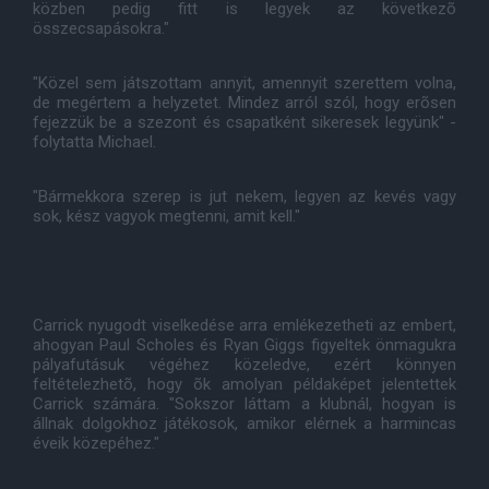
közben pedig fitt is legyek az következõ
összecsapásokra."
"Közel sem játszottam annyit, amennyit szerettem volna,
de megértem a helyzetet. Mindez arról szól, hogy erõsen
fejezzük be a szezont és csapatként sikeresek legyünk" -
folytatta Michael.
"Bármekkora szerep is jut nekem, legyen az kevés vagy
sok, kész vagyok megtenni, amit kell."
Carrick nyugodt viselkedése arra emlékezetheti az embert,
ahogyan Paul Scholes és Ryan Giggs figyeltek önmagukra
pályafutásuk végéhez közeledve, ezért könnyen
feltételezhetõ, hogy õk amolyan példaképet jelentettek
Carrick számára. "Sokszor láttam a klubnál, hogyan is
állnak dolgokhoz játékosok, amikor elérnek a harmincas
éveik közepéhez."