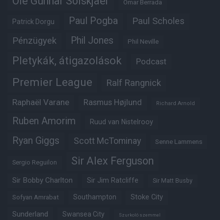
Ole Gunnar Solskjaer
Omar Berrada
Paul Pogba
Paul Scholes
Patrick Dorgu
Phil Jones
Pénzügyek
Phil Neville
Pletykák, átigazolások
Podcast
Premier League
Ralf Rangnick
Raphaël Varane
Rasmus Højlund
Richard Arnold
Ruben Amorim
Ruud van Nistelrooy
Ryan Giggs
Scott McTominay
Senne Lammens
Sir Alex Ferguson
Sergio Reguilon
Sir Bobby Charlton
Sir Jim Ratcliffe
Sir Matt Busby
Southampton
Stoke City
Sofyan Amrabat
Sunderland
Swansea City
Szurkoló szemmel