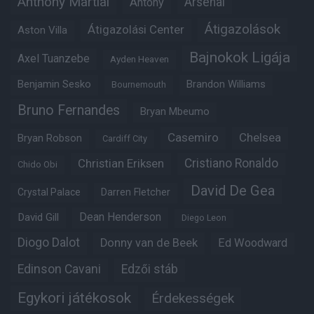
Anthony Martial
Arsenal
Antony
Átigazolások
Átigazolási Center
Aston Villa
Bajnokok Ligája
Axel Tuanzebe
Ayden Heaven
Benjamin Sesko
Brandon Williams
Bournemouth
Bruno Fernandes
Bryan Mbeumo
Casemiro
Chelsea
Bryan Robson
Cardiff City
Christian Eriksen
Cristiano Ronaldo
Chido Obi
David De Gea
Crystal Palace
Darren Fletcher
Dean Henderson
David Gill
Diego Leon
Diogo Dalot
Donny van de Beek
Ed Woodward
Edinson Cavani
Edzői stáb
Egykori játékosok
Érdekességek