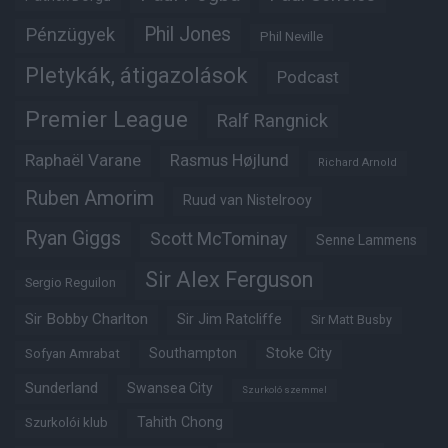
Phil Jones
Pénzügyek
Phil Neville
Pletykák, átigazolások
Podcast
Premier League
Ralf Rangnick
Raphaël Varane
Rasmus Højlund
Richard Arnold
Ruben Amorim
Ruud van Nistelrooy
Ryan Giggs
Scott McTominay
Senne Lammens
Sir Alex Ferguson
Sergio Reguilon
Sir Bobby Charlton
Sir Jim Ratcliffe
Sir Matt Busby
Southampton
Stoke City
Sofyan Amrabat
Sunderland
Swansea City
Szurkoló szemmel
Tahith Chong
Szurkolói klub