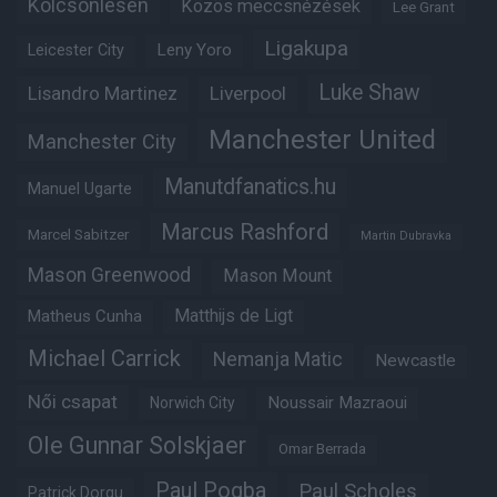
Kölcsönlesen
Közös meccsnézések
Lee Grant
Ligakupa
Leny Yoro
Leicester City
Luke Shaw
Lisandro Martinez
Liverpool
Manchester United
Manchester City
Manutdfanatics.hu
Manuel Ugarte
Marcus Rashford
Marcel Sabitzer
Martin Dubravka
Mason Greenwood
Mason Mount
Matthijs de Ligt
Matheus Cunha
Michael Carrick
Nemanja Matic
Newcastle
Női csapat
Noussair Mazraoui
Norwich City
Ole Gunnar Solskjaer
Omar Berrada
Paul Pogba
Paul Scholes
Patrick Dorgu