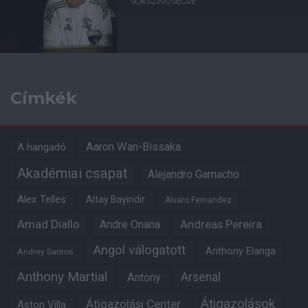
SOKSZÍNŰSÉGRE
Címkék
Aaron Wan-Bissaka
A hangadó
Akadémiai csapat
Alejandro Garnacho
Alex Telles
Altay Bayindir
Alvaro Fernandez
Amad Diallo
Andre Onana
Andreas Pereira
Angol válogatott
Anthony Elanga
Andrey Santos
Anthony Martial
Arsenal
Antony
Átigazolások
Átigazolási Center
Aston Villa