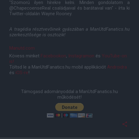
"Szomorú ilyen hírekre kelni. Minden gondolatom a
@ChapecoenseReal családjaival és barátaival van" - írta ki
Twitter-oldalán Wayne Rooney.
A tragédia résztvevõinek gyászában a ManUtdFanatics.hu
szerkesztõsége is osztozik!
Manutd.com
Kövess minket
Facebookon
,
Instagramon
és
YouTube-on
is!
Töltsd le a ManUtdFanatics.hu mobil applikációt
Androidra
és
iOS-re
!
Támogasd adományoddal a ManUtdFanatics.hu
működését!