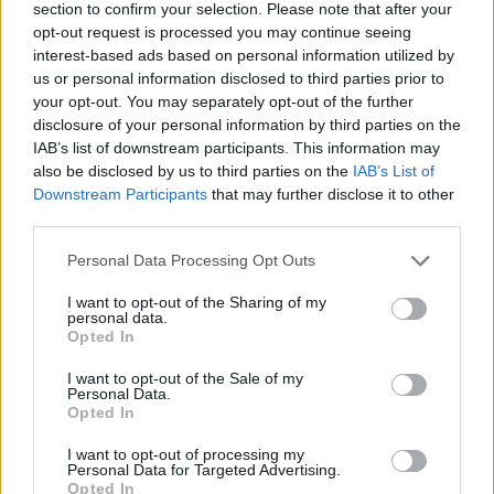
section to confirm your selection. Please note that after your
opt-out request is processed you may continue seeing
Leeds United
vs
Manchester
interest-based ads based on personal information utilized by
us or personal information disclosed to third parties prior to
United
your opt-out. You may separately opt-out of the further
disclosure of your personal information by third parties on the
Felkészülési szezon 5. mérkőzés
IAB’s list of downstream participants. This information may
Croke Park, Dublin
also be disclosed by us to third parties on the
IAB’s List of
2026-08-12 20:30
Downstream Participants
that may further disclose it to other
third parties.
2 nap 9 óra 50 perc 3 másodperc
Please note that this website/app uses one or more Google
Personal Data Processing Opt Outs
services and may gather and store information including but
AC Milan
vs
Manchester United
2026-08-15 18:00
not limited to your visit or usage behaviour. You may click to
I want to opt-out of the Sharing of my
personal data.
grant or deny consent to Google and its third-party tags to
Opted In
ELŐZŐ MÉRKŐZÉSEK
use your data for below specified purposes in below Google
consent section.
I want to opt-out of the Sale of my
Personal Data.
Opted In
Támogatás
I want to opt-out of processing my
Personal Data for Targeted Advertising.
Opted In