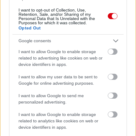
Támogasd adományoddal
a ManUtdFanatics.hu működését!
I want to opt-out of Collection, Use,
Retention, Sale, and/or Sharing of my
Personal Data that Is Unrelated with the
Purposes for which it was collected.
Opted Out
Google consents
I want to allow Google to enable storage
Kapcsolódó hírek
related to advertising like cookies on web or
device identifiers in apps.
MANCHESTER UNITED
I want to allow my user data to be sent to
Google for online advertising purposes.
I want to allow Google to send me
personalized advertising.
CARRICKET FOGJA AJÁNLANI
A VEZETŐSÉG RATCLIFFE-
NEK
I want to allow Google to enable storage
related to analytics like cookies on web or
device identifiers in apps.