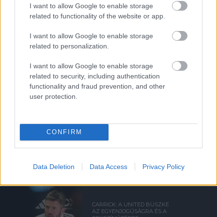
I want to allow Google to enable storage
related to functionality of the website or app.
SIR DAVE BRAILSFORD
I want to allow Google to enable storage
TÁVOZOTT AZ
related to personalization.
IGAZGATÓSÁGBÓL
I want to allow Google to enable storage
related to security, including authentication
functionality and fraud prevention, and other
user protection.
VÁLTOZÁSOK A KLUB KÖRÜL
CONFIRM
Data Deletion
Data Access
Privacy Policy
CARRICK: A UNITED BÜSZKE
AZ EGYENJOGÚSÁGRA ÉS A