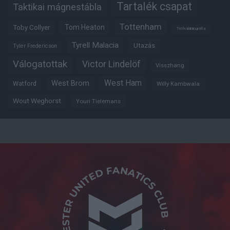
Tartalék csapat
Taktikai mágnestábla
Tottenham
Tom Heaton
Toby Collyer
Trófeabibliográfia
Tyrell Malacia
Utazás
Tyler Fredericson
Válogatottak
Victor Lindelöf
Visszhang
West Ham
West Brom
Watford
Willy Kambwala
Wout Weghorst
Youri Tielemans