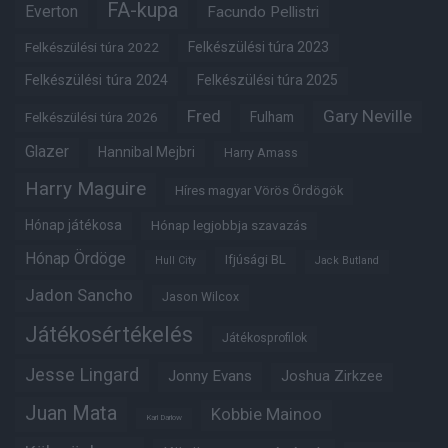
FA-kupa
Everton
Facundo Pellistri
Felkészülési túra 2022
Felkészülési túra 2023
Felkészülési túra 2024
Felkészülési túra 2025
Fred
Gary Neville
Felkészülési túra 2026
Fulham
Glazer
Hannibal Mejbri
Harry Amass
Harry Maguire
Híres magyar Vörös Ördögök
Hónap játékosa
Hónap legjobbja szavazás
Hónap Ördöge
Ifjúsági BL
Hull City
Jack Butland
Jadon Sancho
Jason Wilcox
Játékosértékelés
Játékosprofilok
Jesse Lingard
Jonny Evans
Joshua Zirkzee
Juan Mata
Kobbie Mainoo
Karl Darlow