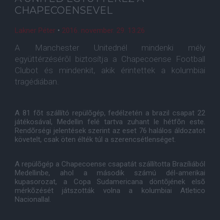
CHAPECOENSEVEL
Lakner Péter
•
2016. november. 29. 13:26
A Manchester Unitednél mindenki mély
együttérzésérõl biztosítja a Chapecoense Football
Clubot és mindenkit, akik érintettek a kolumbiai
tragédiában.
A 81 fõt szállító repülõgép, fedélzetén a brazil csapat 22
játékosával, Medellin felé tartva zuhant le hétfõn este.
Rendõrségi jelentések szerint az eset 76 halálos áldozatot
követelt, csak öten élték túl a szerencsétlenséget.
A repülõgép a Chapecoense csapatát szállította Brazíliából
Medellinbe, ahol a második számú dél-amerikai
kupasorozat, a Copa Sudamericana döntõjének elsõ
mérkõzését játszották volna a kolumbiai Atletico
Nacionallal.