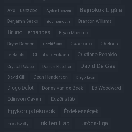
Bajnokok Ligája
Axel Tuanzebe
Ayden Heaven
Benjamin Sesko
Brandon Williams
Bournemouth
Bruno Fernandes
Bryan Mbeumo
Casemiro
Chelsea
Bryan Robson
Cardiff City
Christian Eriksen
Cristiano Ronaldo
Chido Obi
David De Gea
Crystal Palace
Darren Fletcher
Dean Henderson
David Gill
Diego Leon
Diogo Dalot
Donny van de Beek
Ed Woodward
Edinson Cavani
Edzői stáb
Egykori játékosok
Érdekességek
Erik ten Hag
Európa-liga
Eric Bailly