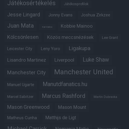
Játékosértékelés
Játékosprofilok
Jesse Lingard
Jonny Evans
Joshua Zirkzee
Juan Mata
Kobbie Mainoo
Karl Darlow
Kölcsönlesen
Közös meccsnézések
Lee Grant
Ligakupa
Leny Yoro
Leicester City
Luke Shaw
Lisandro Martinez
Liverpool
Manchester United
Manchester City
Manutdfanatics.hu
Manuel Ugarte
Marcus Rashford
Marcel Sabitzer
Martin Dubravka
Mason Greenwood
Mason Mount
Matheus Cunha
Matthijs de Ligt
Michael Carrick