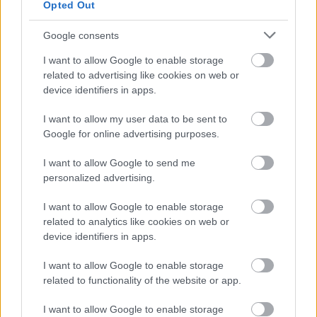
Opted Out
Paris Saint-Germain
vs
Google consents
Manchester United
I want to allow Google to enable storage
related to advertising like cookies on web or
Felkészülési szezon 4. mérkőzés
device identifiers in apps.
Nya Ullevi, Göteborg
2026-08-08 17:00
I want to allow my user data to be sent to
Google for online advertising purposes.
2 nap 13 óra 18 perc 36 másodperc
I want to allow Google to send me
personalized advertising.
Leeds United
vs
Manchester United
2026-08-12 20:30
I want to allow Google to enable storage
AC Milan
vs
Manchester United
2026-08-15 18:00
related to analytics like cookies on web or
device identifiers in apps.
ELŐZŐ MÉRKŐZÉSEK
I want to allow Google to enable storage
related to functionality of the website or app.
Támogatás
I want to allow Google to enable storage