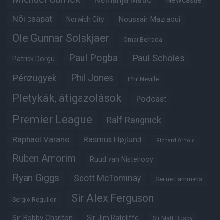
Nemanja Matic
Newcastle
Női csapat
Noussair Mazraoui
Norwich City
Ole Gunnar Solskjaer
Omar Berrada
Paul Pogba
Paul Scholes
Patrick Dorgu
Phil Jones
Pénzügyek
Phil Neville
Pletykák, átigazolások
Podcast
Premier League
Ralf Rangnick
Raphaël Varane
Rasmus Højlund
Richard Arnold
Ruben Amorim
Ruud van Nistelrooy
Ryan Giggs
Scott McTominay
Senne Lammens
Sir Alex Ferguson
Sergio Reguilon
Sir Bobby Charlton
Sir Jim Ratcliffe
Sir Matt Busby