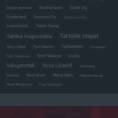
Southampton
Stoke City
Sofyan Amrabat
Sunderland
Swansea City
Szurkoló szemmel
Tahith Chong
Szurkolói klub
Tartalék csapat
Taktikai mágnestábla
Tottenham
Tom Heaton
Toby Collyer
Trófeabibliográfia
Tyrell Malacia
Utazás
Tyler Fredericson
Válogatottak
Victor Lindelöf
Visszhang
West Ham
West Brom
Watford
Willy Kambwala
Wout Weghorst
Youri Tielemans