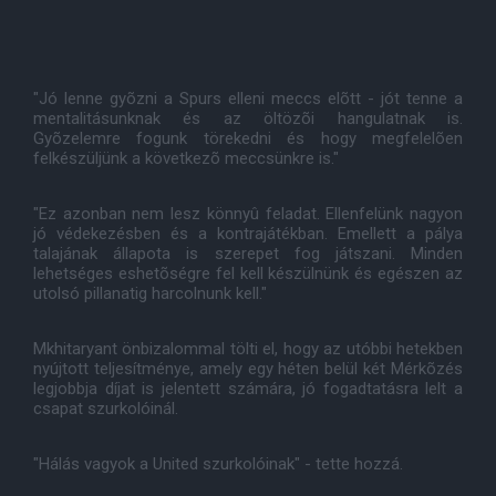
"Jó lenne gyõzni a Spurs elleni meccs elõtt - jót tenne a
mentalitásunknak és az öltözõi hangulatnak is.
Gyõzelemre fogunk törekedni és hogy megfelelõen
felkészüljünk a következõ meccsünkre is."
"Ez azonban nem lesz könnyû feladat. Ellenfelünk nagyon
jó védekezésben és a kontrajátékban. Emellett a pálya
talajának állapota is szerepet fog játszani. Minden
lehetséges eshetõségre fel kell készülnünk és egészen az
utolsó pillanatig harcolnunk kell."
Mkhitaryant önbizalommal tölti el, hogy az utóbbi hetekben
nyújtott teljesítménye, amely egy héten belül két Mérkõzés
legjobbja díjat is jelentett számára, jó fogadtatásra lelt a
csapat szurkolóinál.
"Hálás vagyok a United szurkolóinak" - tette hozzá.