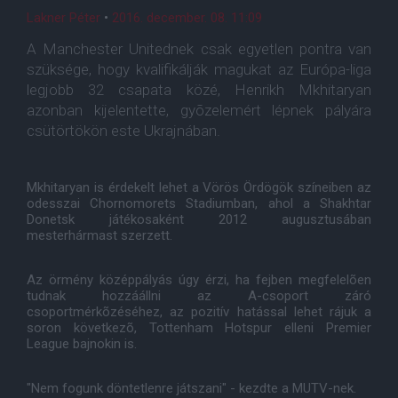
Lakner Péter
•
2016. december. 08. 11:09
A Manchester Unitednek csak egyetlen pontra van
szüksége, hogy kvalifikálják magukat az Európa-liga
legjobb 32 csapata közé, Henrikh Mkhitaryan
azonban kijelentette, gyõzelemért lépnek pályára
csütörtökön este Ukrajnában.
Mkhitaryan is érdekelt lehet a Vörös Ördögök színeiben az
odesszai Chornomorets Stadiumban, ahol a Shakhtar
Donetsk játékosaként 2012 augusztusában
mesterhármast szerzett.
Az örmény középpályás úgy érzi, ha fejben megfelelõen
tudnak hozzáállni az A-csoport záró
csoportmérkõzéséhez, az pozitív hatással lehet rájuk a
soron következõ, Tottenham Hotspur elleni Premier
League bajnokin is.
"Nem fogunk döntetlenre játszani" - kezdte a MUTV-nek.