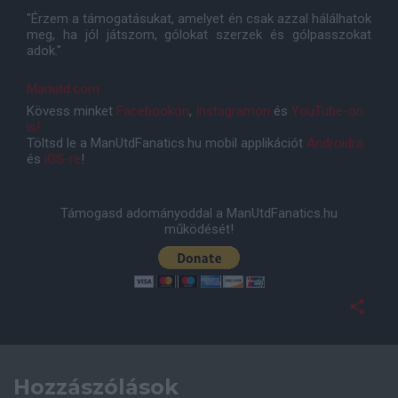
"Érzem a támogatásukat, amelyet én csak azzal hálálhatok
meg, ha jól játszom, gólokat szerzek és gólpasszokat
adok."
Manutd.com
Kövess minket
Facebookon
,
Instagramon
és
YouTube-on
is!
Töltsd le a ManUtdFanatics.hu mobil applikációt
Androidra
és
iOS-re
!
Támogasd adományoddal a ManUtdFanatics.hu
működését!
Hozzászólások