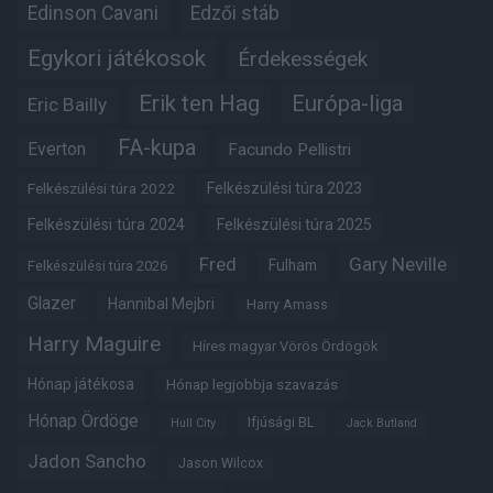
Edinson Cavani
Edzői stáb
Egykori játékosok
Érdekességek
Erik ten Hag
Európa-liga
Eric Bailly
FA-kupa
Everton
Facundo Pellistri
Felkészülési túra 2022
Felkészülési túra 2023
Felkészülési túra 2024
Felkészülési túra 2025
Fred
Gary Neville
Fulham
Felkészülési túra 2026
Glazer
Hannibal Mejbri
Harry Amass
Harry Maguire
Híres magyar Vörös Ördögök
Hónap játékosa
Hónap legjobbja szavazás
Hónap Ördöge
Ifjúsági BL
Hull City
Jack Butland
Jadon Sancho
Jason Wilcox