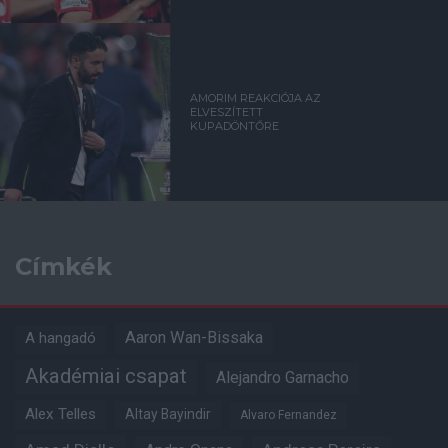
AMORIM REAKCIÓJA AZ
ELVESZÍTETT
KUPADÖNTŐRE
Címkék
Aaron Wan-Bissaka
A hangadó
Akadémiai csapat
Alejandro Garnacho
Alex Telles
Altay Bayindir
Alvaro Fernandez