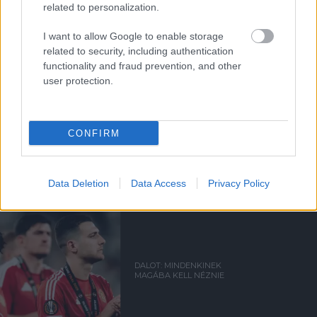
related to personalization.
Támogasd adományoddal
I want to allow Google to enable storage
a ManUtdFanatics.hu működését!
related to security, including authentication
functionality and fraud prevention, and other
user protection.
CONFIRM
Kapcsolódó hírek
Data Deletion
Data Access
Privacy Policy
EURÓPA-LIGA
DALOT: MINDENKINEK
MAGÁBA KELL NÉZNIE