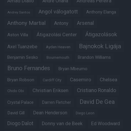
Amad Diallo
Andre Onana
Andreas Pereira
Angol válogatott
Anthony Elanga
Andrey Santos
Anthony Martial
Arsenal
Antony
Átigazolások
Átigazolási Center
Aston Villa
Bajnokok Ligája
Axel Tuanzebe
Ayden Heaven
Benjamin Sesko
Brandon Williams
Bournemouth
Bruno Fernandes
Bryan Mbeumo
Casemiro
Chelsea
Bryan Robson
Cardiff City
Christian Eriksen
Cristiano Ronaldo
Chido Obi
David De Gea
Crystal Palace
Darren Fletcher
Dean Henderson
David Gill
Diego Leon
Diogo Dalot
Donny van de Beek
Ed Woodward