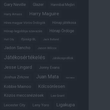
Gary Neville
Glazer
Hannibal Mejbri
Harry Maguire
Harry Amass
Hónap játékosa
Híres magyar Vörös Ördögök
Hónap Ördöge
Hónap legjobbja szavazás
Ifjúsági BL
Hull City
Jack Butland
Jadon Sancho
Jason Wilcox
Játékosértékelés
Játékosprofilok
Jesse Lingard
Jonny Evans
Juan Mata
Joshua Zirkzee
Karl Darlow
Kölcsönlesen
Kobbie Mainoo
Közös meccsnézések
Lee Grant
Ligakupa
Leny Yoro
Leicester City