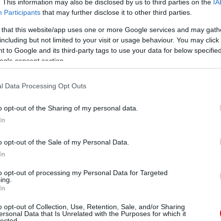
. This information may also be disclosed by us to third parties on the
IA
a játékosaink adottságaihoz; nincsenek ellentmondások
Participants
that may further disclose it to other third parties.
között."
 that this website/app uses one or more Google services and may gath
including but not limited to your visit or usage behaviour. You may click 
 to Google and its third-party tags to use your data for below specifi
ogle consent section.
ube-on is!
droidra
és
iOS-re
!
l Data Processing Opt Outs
ManUtdFanatics.hu működését!
o opt-out of the Sharing of my personal data.
In
o opt-out of the Sale of my Personal Data.
In
to opt-out of processing my Personal Data for Targeted
ing.
In
o opt-out of Collection, Use, Retention, Sale, and/or Sharing
ersonal Data that Is Unrelated with the Purposes for which it
lected.