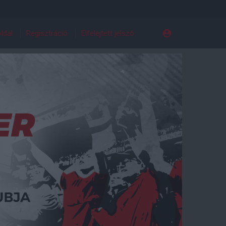
ldal
Regisztráció
Elfelejtett jelszó