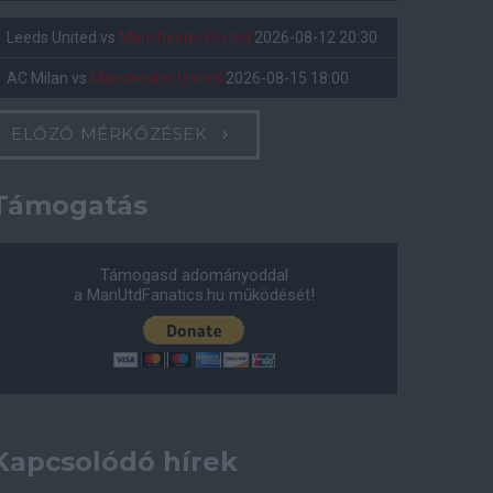
Leeds United
vs
Manchester United
2026-08-12 20:30
AC Milan
vs
Manchester United
2026-08-15 18:00
ELŐZŐ MÉRKŐZÉSEK
Támogatás
Támogasd adományoddal
a ManUtdFanatics.hu működését!
Kapcsolódó hírek