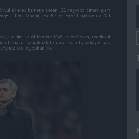
ndkívül sikeres karrierje során 22 nagyobb címet nyert
 vagy a Real Madrid, mielõtt az elmúlt nyáron az Old
úlyt találni az õt híressé tévõ eredményes, rendkívül
emzõ támadó, szórakoztató stílus között, amelyet sok
ányhoz is a legjobban illik.