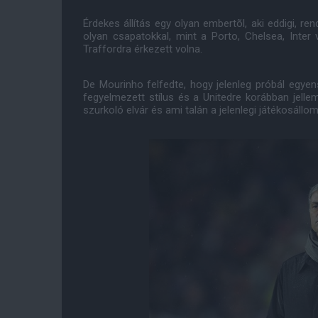
Érdekes állítás egy olyan embertõl, aki eddigi, re
olyan csapatokkal, mint a Porto, Chelsea, Inter
Traffordra érkezett volna.
De Mourinho felfedte, hogy jelenleg próbál egyens
fegyelmezett stílus és a Unitedre korábban jell
szurkoló elvár és ami talán a jelenlegi játékosállom