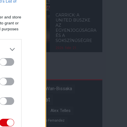
B’s List of
CARRICK: A
er and store
UNITED BÜSZKE
to grant or
AZ
ed purposes
EGYENJOGÚSÁGRA
ÉS A
SOKSZÍNŰSÉGRE
2026. febr. 21.
Címkék
Aaron Wan-Bissaka
A hangadó
Akadémiai csapat
Alejandro Garnacho
Alex Telles
Altay Bayindir
Alvaro Fernandez