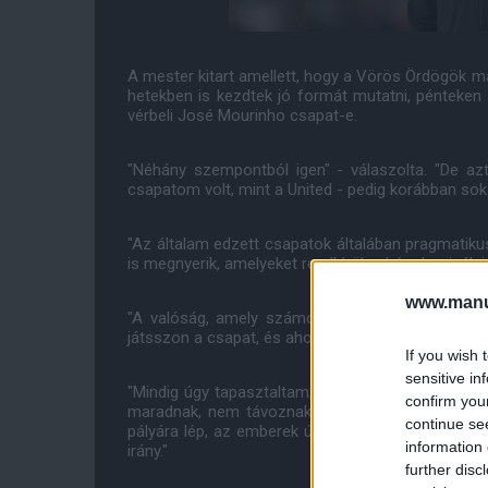
A mester kitart amellett, hogy a Vörös Ördögök m
hetekben is kezdtek jó formát mutatni, pénteken 
vérbeli José Mourinho csapat-e.
"Néhány szempontból igen" - válaszolta. "De az
csapatom volt, mint a United - pedig korábban sok 
"Az általam edzett csapatok általában pragmatik
is megnyerik, amelyeket rendkívül nehéz dominálni,
www.manut
"A valóság, amely számomra is nagyon fontos, 
játsszon a csapat, és ahogyan a szurkolók szeretn
If you wish 
sensitive in
"Mindig úgy tapasztaltam, hogy a Stoke, Burnley
confirm you
maradnak, nem távoznak csalódottan és jól érzi
continue se
pályára lép, az emberek újra kijönnek buzdítani a
information 
irány."
further disc