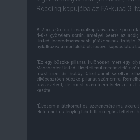
Reading kapujába az FA-kupa 3. f
A Vörös Ördögök csapatkapitánya már 7 perc után
4-0-s gyõzelem során, amellyel beérte az addig
United legeredményesebb játékosainak listáján
nyilatkozva a mérföldkõ elérésével kapcsolatos b
"Ez egy büszke pillanat, különösen mert egy oly
Manchester United. Hihetetlenül megtisztelõ szám
most már Sir Bobby Charltonnal karöltve állh
elképesztõen büszke pillanat számomra. Remélh
összevetést, de most szeretném kiélvezni ezt 
kezdte.
"Élvezem a játékomat és szerencsére ma sikerült ú
életemnek és tényleg hihetetlen megtiszteltetés, 