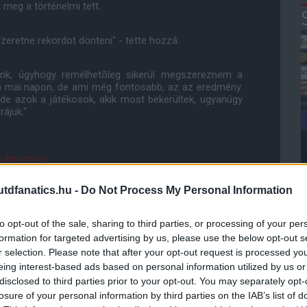
meg a történelmi tett.
zeretne rekordot dönteni" - tette hozzá.
nk, úgyhogy remélhetõleg sikerül megszereznem a
a mai napon, de ami még fontosabb, az az eredmény.
de azok a játékosok, akik most bekerültek, ugyanúgy
ájuk."
ube-on is!
droidra
és
iOS-re
!
dfanatics.hu -
Do Not Process My Personal Information
ManUtdFanatics.hu működését!
to opt-out of the sale, sharing to third parties, or processing of your per
formation for targeted advertising by us, please use the below opt-out s
r selection. Please note that after your opt-out request is processed y
eing interest-based ads based on personal information utilized by us or
disclosed to third parties prior to your opt-out. You may separately opt-
losure of your personal information by third parties on the IAB’s list of