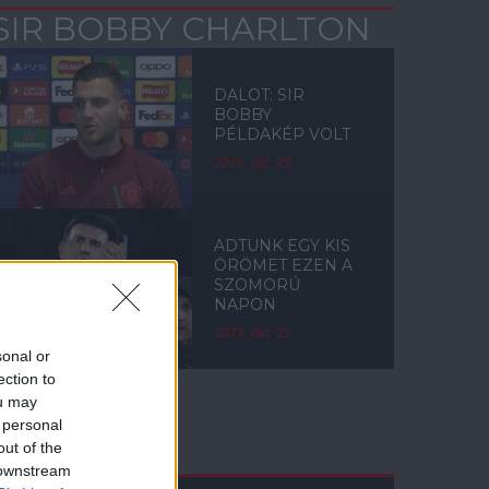
SIR BOBBY CHARLTON
DALOT: SIR
BOBBY
PÉLDAKÉP VOLT
2023. okt. 23.
ADTUNK EGY KIS
ÖRÖMET EZEN A
SZOMORÚ
NAPON
2023. okt. 22.
sonal or
ection to
ou may
 personal
Címkék
out of the
 downstream