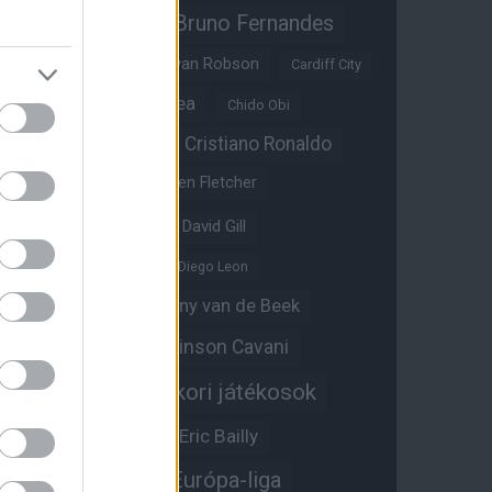
Bruno Fernandes
Brandon Williams
Bryan Mbeumo
Bryan Robson
Cardiff City
Casemiro
Chelsea
Chido Obi
Christian Eriksen
Cristiano Ronaldo
Crystal Palace
Darren Fletcher
David De Gea
David Gill
Dean Henderson
Diego Leon
Diogo Dalot
Donny van de Beek
Edinson Cavani
Ed Woodward
Egykori játékosok
Edzői stáb
Érdekességek
Eric Bailly
Erik ten Hag
Európa-liga