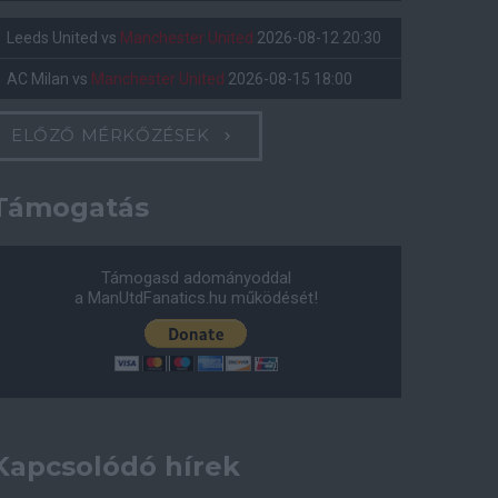
Leeds United
vs
Manchester United
2026-08-12 20:30
AC Milan
vs
Manchester United
2026-08-15 18:00
ELŐZŐ MÉRKŐZÉSEK
Támogatás
Támogasd adományoddal
a ManUtdFanatics.hu működését!
Kapcsolódó hírek