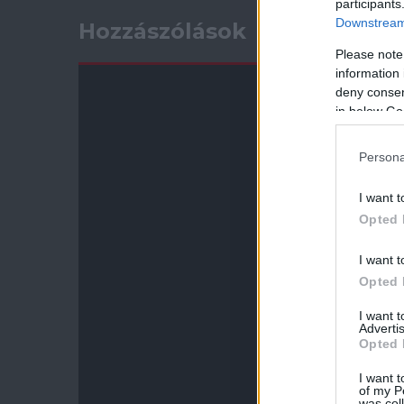
participants
Downstream 
Hozzászólások
Please note
information 
deny consent
in below Go
Persona
I want t
Opted 
I want t
Opted 
I want 
Advertis
Opted 
I want t
of my P
was col