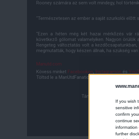
Rooney számára az sem volt mindegy, hol történik 
"Természetesen az ember a saját szurkolói elõtt s
"Ezen a héten még két hazai mérkõzés vár rá
következõ gólomat valamelyiken. Nagyon örülök 
Rengeteg változtatás volt a kezdõcsapatunkban, 
megmutatták, hogy készen állnak, ha szükség van r
Manutd.com
Kövess minket
Facebookon
,
Instagramon
és
YouT
Töltsd le a ManUtdFanatics.hu mobil applikációt
An
www.manut
Támogasd adományoddal a 
If you wish 
sensitive in
confirm you
continue se
information 
further disc