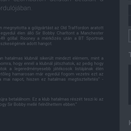
ordulójában.
 megnyitotta a gólgyártást az Old Traffordon aratott
 egyedül élen álló Sir Bobby Charltont a Manchester
 249 góllal. Rooney a mérkõzés után a BT Sportnak
üszkeségének adott hangot.
an hatalmas klubnál sikerült mindezt elérnem, mint a
omra, hogy ennél a klubnál játszhatok, az pedig hogy
atok a legeredményesebb játékosok listájának élén
etõleg hamarosan már egyedül fogom vezetni ezt az
a mai napot, hiszen ez hatalmas megtiszteltetés" -
jra betalálnom. Ez a klub hatalmas részét teszi ki az
hogy Sir Bobby mellé felnõhettem ebben."