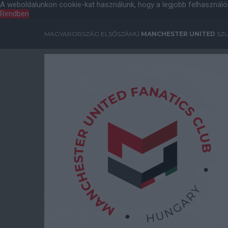
A weboldalunkon cookie-kat használunk, hogy a legjobb felhasználó
Rendben
MAGYARORSZÁG ELSŐSZÁMÚ
MANCHESTER UNITED
SZU