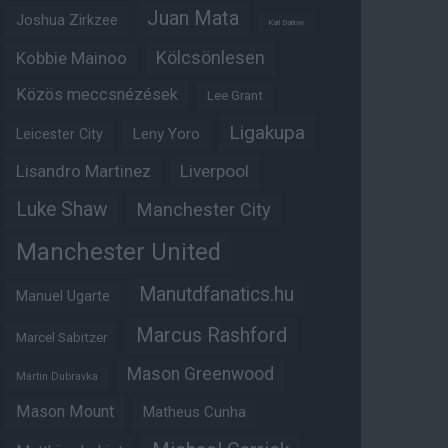
Juan Mata
Joshua Zirkzee
Karl Darlow
Kölcsönlesen
Kobbie Mainoo
Közös meccsnézések
Lee Grant
Ligakupa
Leny Yoro
Leicester City
Lisandro Martinez
Liverpool
Luke Shaw
Manchester City
Manchester United
Manutdfanatics.hu
Manuel Ugarte
Marcus Rashford
Marcel Sabitzer
Mason Greenwood
Martin Dubravka
Mason Mount
Matheus Cunha