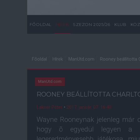
FŐOLDAL
HÍREK
SZEZON 2025/26
KLUB
KÖZ
Főoldal
Hírek
ManUtd.com
Rooney beállította 
ManUtd.com
ROONEY BEÁLLÍTOTTA CHARLT
Lakner Péter
•
2017. január. 07. 16:40
Wayne Rooneynak jelenleg már c
hogy õ egyedül legyen a Ma
legeredményesebb játékosa, mi