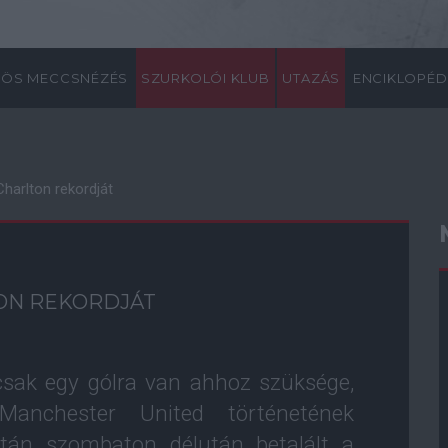
ÖS MECCSNÉZÉS
SZURKOLÓI KLUB
UTAZÁS
ENCIKLOPÉD
Charlton rekordját
ON REKORDJÁT
sak egy gólra van ahhoz szüksége,
nchester United történetének
után szombaton délután betalált a