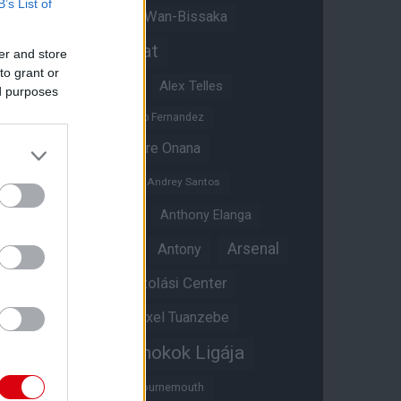
B’s List of
Aaron Wan-Bissaka
A hangadó
Akadémiai csapat
er and store
to grant or
Alejandro Garnacho
Alex Telles
ed purposes
Altay Bayindir
Alvaro Fernandez
Amad Diallo
Andre Onana
Andreas Pereira
Andrey Santos
Angol válogatott
Anthony Elanga
Anthony Martial
Arsenal
Antony
Átigazolási Center
Aston Villa
Átigazolások
Axel Tuanzebe
Bajnokok Ligája
Ayden Heaven
Benjamin Sesko
Bournemouth