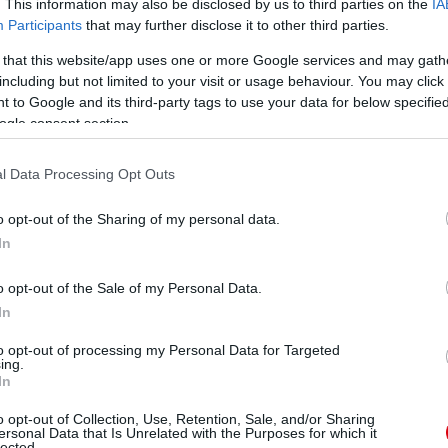
. This information may also be disclosed by us to third parties on the
IA
Participants
that may further disclose it to other third parties.
 that this website/app uses one or more Google services and may gath
including but not limited to your visit or usage behaviour. You may click 
 to Google and its third-party tags to use your data for below specifi
ogle consent section.
l Data Processing Opt Outs
o opt-out of the Sharing of my personal data.
In
o opt-out of the Sale of my Personal Data.
In
to opt-out of processing my Personal Data for Targeted
ing.
In
o opt-out of Collection, Use, Retention, Sale, and/or Sharing
ersonal Data that Is Unrelated with the Purposes for which it
lected.