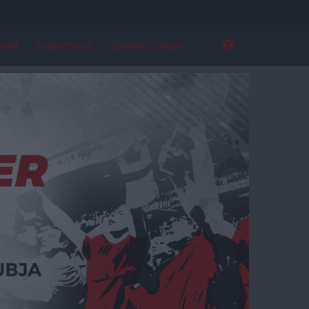
ldal
Regisztráció
Elfelejtett jelszó