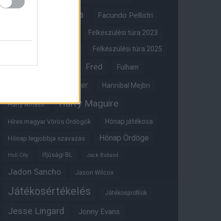
FA-kupa
Everton
Facundo Pellistri
Felkészülési túra 2022
Felkészülési túra 2023
Felkészülési túra 2024
Felkészülési túra 2025
Fred
Fulham
Felkészülési túra 2026
Gary Neville
Glazer
Hannibal Mejbri
Harry Maguire
Harry Amass
Hónap játékosa
Híres magyar Vörös Ördögök
Hónap Ördöge
Hónap legjobbja szavazás
Ifjúsági BL
Hull City
Jack Butland
Jadon Sancho
Jason Wilcox
Játékosértékelés
Játékosprofilok
Jesse Lingard
Jonny Evans