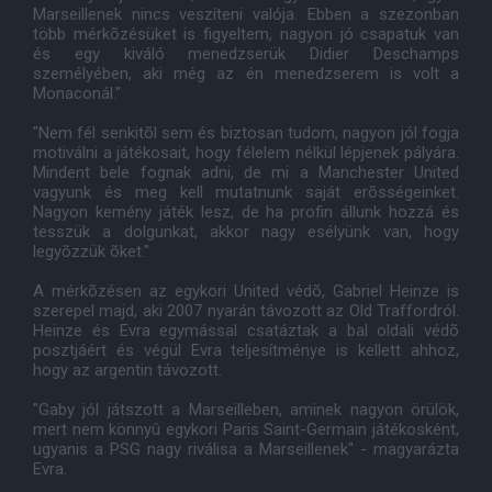
Marseillenek nincs veszíteni valója. Ebben a szezonban
több mérkõzésüket is figyeltem, nagyon jó csapatuk van
és egy kiváló menedzserük Didier Deschamps
személyében, aki még az én menedzserem is volt a
Monaconál."
"Nem fél senkitõl sem és biztosan tudom, nagyon jól fogja
motiválni a játékosait, hogy félelem nélkül lépjenek pályára.
Mindent bele fognak adni, de mi a Manchester United
vagyunk és meg kell mutatnunk saját erõsségeinket.
Nagyon kemény játék lesz, de ha profin állunk hozzá és
tesszük a dolgunkat, akkor nagy esélyünk van, hogy
legyõzzük õket."
A mérkõzésen az egykori United védõ, Gabriel Heinze is
szerepel majd, aki 2007 nyarán távozott az Old Traffordról.
Heinze és Evra egymással csatáztak a bal oldali védõ
posztjáért és végül Evra teljesítménye is kellett ahhoz,
hogy az argentin távozott.
"Gaby jól játszott a Marseilleben, aminek nagyon örülök,
mert nem könnyû egykori Paris Saint-Germain játékosként,
ugyanis a PSG nagy riválisa a Marseillenek" - magyarázta
Evra.