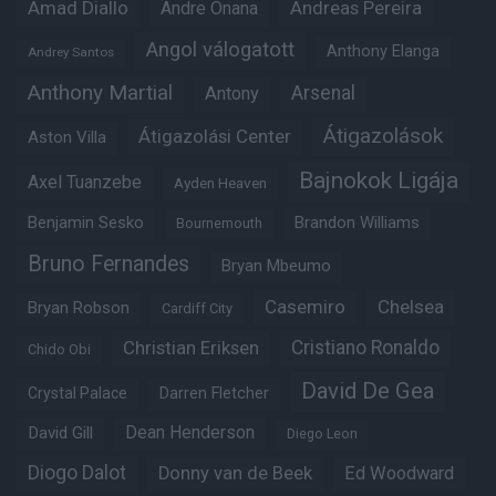
Amad Diallo
Andre Onana
Andreas Pereira
Angol válogatott
Anthony Elanga
Andrey Santos
Anthony Martial
Arsenal
Antony
Átigazolások
Átigazolási Center
Aston Villa
Bajnokok Ligája
Axel Tuanzebe
Ayden Heaven
Benjamin Sesko
Brandon Williams
Bournemouth
Bruno Fernandes
Bryan Mbeumo
Casemiro
Chelsea
Bryan Robson
Cardiff City
Christian Eriksen
Cristiano Ronaldo
Chido Obi
David De Gea
Crystal Palace
Darren Fletcher
Dean Henderson
David Gill
Diego Leon
Diogo Dalot
Donny van de Beek
Ed Woodward