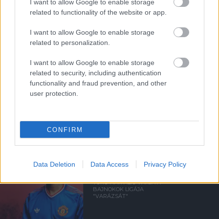
I want to allow Google to enable storage
related to functionality of the website or app.
Támogasd adományoddal
a ManUtdFanatics.hu működését!
I want to allow Google to enable storage
related to personalization.
I want to allow Google to enable storage
related to security, including authentication
functionality and fraud prevention, and other
user protection.
Kapcsolódó hírek
CONFIRM
BAJNOKOK LIGÁJA
Data Deletion
Data Access
Privacy Policy
YORO MÁR ALIG VÁRJA A
BAJNOKOK LIGÁJA
"VARÁZSÁT"