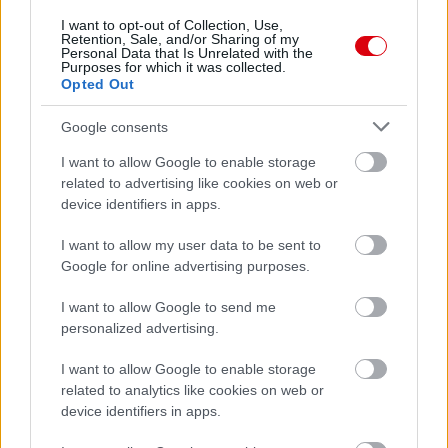
I want to opt-out of Collection, Use,
Retention, Sale, and/or Sharing of my
Paris Saint-Germain
vs
Personal Data that Is Unrelated with the
Purposes for which it was collected.
Manchester United
Opted Out
Felkészülési szezon 4. mérkőzés
Google consents
Nya Ullevi, Göteborg
2026-08-08 17:00
I want to allow Google to enable storage
related to advertising like cookies on web or
device identifiers in apps.
2 nap 9 óra 37 perc 59 másodperc
I want to allow my user data to be sent to
Leeds United
vs
Manchester United
2026-08-12 20:30
Google for online advertising purposes.
AC Milan
vs
Manchester United
2026-08-15 18:00
I want to allow Google to send me
personalized advertising.
ELŐZŐ MÉRKŐZÉSEK
I want to allow Google to enable storage
related to analytics like cookies on web or
device identifiers in apps.
Támogatás