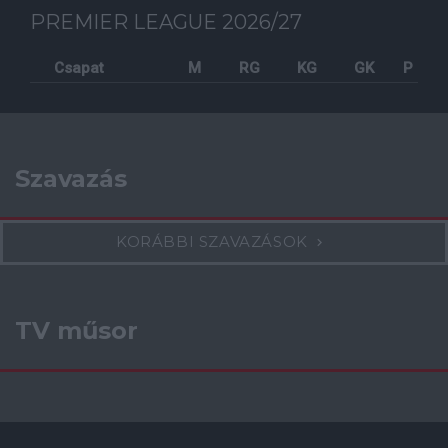
PREMIER LEAGUE 2026/27
Csapat
M
RG
KG
GK
P
Szavazás
KORÁBBI SZAVAZÁSOK
TV műsor