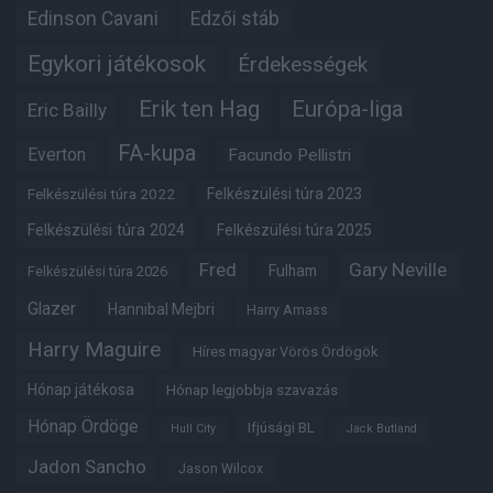
Edinson Cavani
Edzői stáb
Egykori játékosok
Érdekességek
Erik ten Hag
Európa-liga
Eric Bailly
FA-kupa
Everton
Facundo Pellistri
Felkészülési túra 2022
Felkészülési túra 2023
Felkészülési túra 2024
Felkészülési túra 2025
Fred
Gary Neville
Fulham
Felkészülési túra 2026
Glazer
Hannibal Mejbri
Harry Amass
Harry Maguire
Híres magyar Vörös Ördögök
Hónap játékosa
Hónap legjobbja szavazás
Hónap Ördöge
Ifjúsági BL
Hull City
Jack Butland
Jadon Sancho
Jason Wilcox