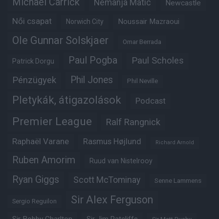
Michael Carrick
Nemanja Matic
Newcastle
Női csapat
Noussair Mazraoui
Norwich City
Ole Gunnar Solskjaer
Omar Berrada
Paul Pogba
Paul Scholes
Patrick Dorgu
Phil Jones
Pénzügyek
Phil Neville
Pletykák, átigazolások
Podcast
Premier League
Ralf Rangnick
Raphaël Varane
Rasmus Højlund
Richard Arnold
Ruben Amorim
Ruud van Nistelrooy
Ryan Giggs
Scott McTominay
Senne Lammens
Sir Alex Ferguson
Sergio Reguilon