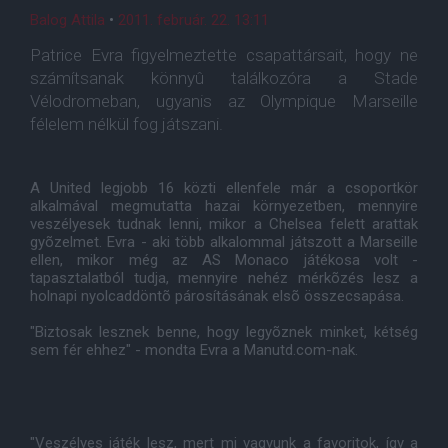
Balog Attila
•
2011. február. 22. 13:11
Patrice Evra figyelmeztette csapattársait, hogy ne
számítsanak könnyû találkozóra a Stade
Vélodromeban, ugyanis az Olympique Marseille
félelem nélkül fog játszani.
A United legjobb 16 közti ellenfele már a csoportkör
alkalmával megmutatta hazai környezetben, mennyire
veszélyesek tudnak lenni, mikor a Chelsea felett arattak
gyõzelmet. Evra - aki több alkalommal játszott a Marseille
ellen, mikor még az AS Monaco játékosa volt -
tapasztalatból tudja, mennyire nehéz mérkõzés lesz a
holnapi nyolcaddöntõ párosításának elsõ összecsapása.
"Biztosak lesznek benne, hogy legyõznek minket, kétség
sem fér ehhez" - mondta Evra a Manutd.com-nak.
"Veszélyes játék lesz, mert mi vagyunk a favoritok, így a