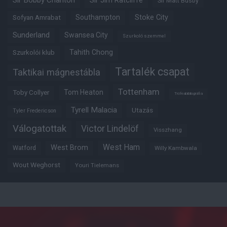
Sir Bobby Charlton
Sir Jim Ratcliffe
Sir Matt Busby
Southampton
Stoke City
Sofyan Amrabat
Sunderland
Swansea City
Szurkoló szemmel
Tahith Chong
Szurkolói klub
Tartalék csapat
Taktikai mágnestábla
Tottenham
Tom Heaton
Toby Collyer
Trófeabibliográfia
Tyrell Malacia
Utazás
Tyler Fredericson
Válogatottak
Victor Lindelöf
Visszhang
West Ham
West Brom
Watford
Willy Kambwala
Wout Weghorst
Youri Tielemans