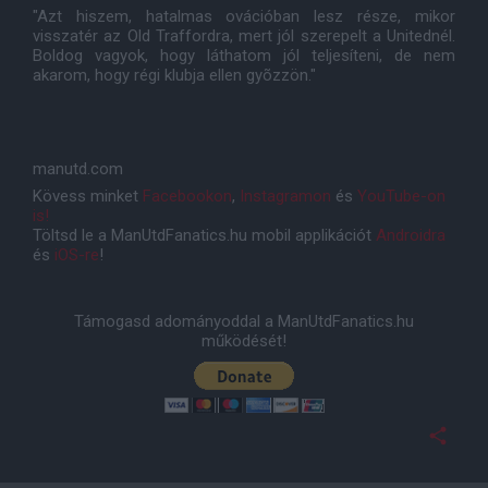
"Azt hiszem, hatalmas ovációban lesz része, mikor
visszatér az Old Traffordra, mert jól szerepelt a Unitednél.
Boldog vagyok, hogy láthatom jól teljesíteni, de nem
akarom, hogy régi klubja ellen gyõzzön."
manutd.com
Kövess minket
Facebookon
,
Instagramon
és
YouTube-on
is!
Töltsd le a ManUtdFanatics.hu mobil applikációt
Androidra
és
iOS-re
!
Támogasd adományoddal a ManUtdFanatics.hu
működését!