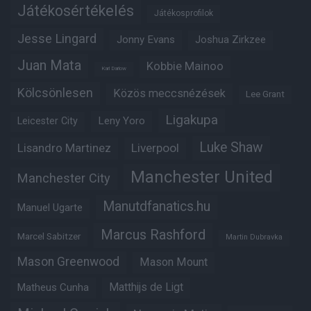
Játékosértékelés
Játékosprofilok
Jesse Lingard
Jonny Evans
Joshua Zirkzee
Juan Mata
Kobbie Mainoo
Karl Darlow
Kölcsönlesen
Közös meccsnézések
Lee Grant
Ligakupa
Leny Yoro
Leicester City
Luke Shaw
Lisandro Martinez
Liverpool
Manchester United
Manchester City
Manutdfanatics.hu
Manuel Ugarte
Marcus Rashford
Marcel Sabitzer
Martin Dubravka
Mason Greenwood
Mason Mount
Matheus Cunha
Matthijs de Ligt